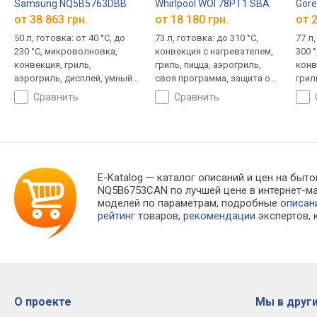
Samsung NQ5B5763DBB
Whirlpool WOI 78PT1 SBA
Gore
от 38 863 грн.
от 18 180 грн.
от 2
50 л, готовка: от 40 °C, до
73 л, готовка: до 310 °C,
77 л,
230 °C, микроволновка,
конвекция с нагревателем,
300 
конвекция, гриль,
гриль, пицца, аэрогриль,
конв
аэрогриль, дисплей, умный
своя программа, защита от
грил
дом, защита от детей,
детей, дверца 3 стекла,
двер
сравнить
сравнить
дверца 3 стекла
телескопические
теле
направляющие
нап
E-Katalog
— каталог описаний и цен на быто
NQ5B6753CAN по лучшей цене в интернет-м
моделей по параметрам, подробные
описан
рейтинг
товаров,
рекомендации
экспертов,
О проекте
Мы в други