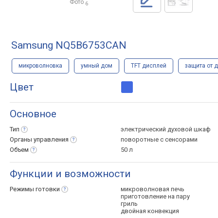
Фото
6
Samsung NQ5B6753CAN
микроволновка
умный дом
TFT дисплей
защита от 
Цвет
Основное
Тип
электрический духовой шкаф
Органы
управления
поворотные с сенсорами
Объем
50 л
Функции и возможности
Режимы
готовки
микроволновая печь
приготовление на пару
гриль
двойная конвекция