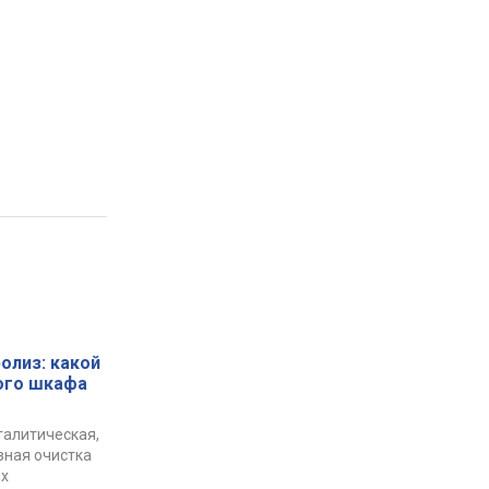
ролиз: какой
ого шкафа
талитическая,
зная очистка
их