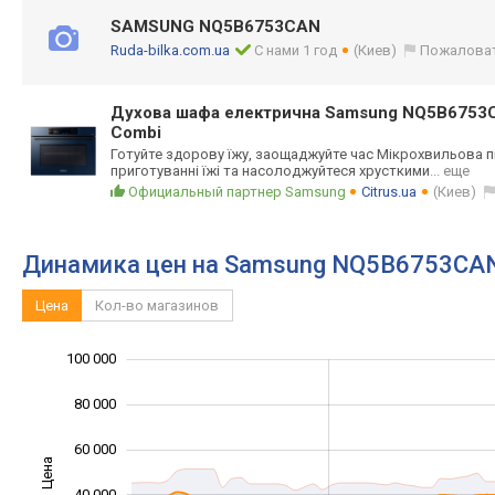
SAMSUNG NQ5B6753CAN
Ruda-bilka.com.ua
С нами 1 год
(Киев)
Пожалова
Духова шафа електрична Samsung NQ5B6753
Combi
Готуйте здорову їжу, заощаджуйте час Мікрохвильова п
приготуванні їжі та насолоджуйтеся хрусткими
... еще
Официальный партнер Samsung
Citrus.ua
(Киев)
Динамика цен на Samsung NQ5B6753CA
Цена
Кол-во магазинов
100 000
120 000
-40 000
-20 000
80 000
60 000
Цена
100 000
40 000