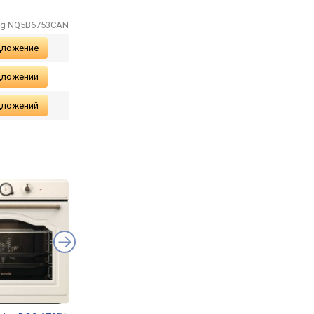
ng NQ5B6753CAN
дложение
дложений
дложений