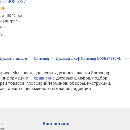
sico BOS 67371 CLI
Gorenje BOP 6737 E02 BK
Gorenje BOS 6737 
грн.
от 11 635 грн.
от 17 160 грн.
: от 50 °C, до
77 л, готовка: от 50 °C, до
77 л, готовка: до 300 
кция, гриль,
300 °C, конвекция с
конвекция с нагрева
кла
нагревателем, гриль, пицца,
гриль, дверца 2 стек
аэрогриль, дверца 3 стекла
телескопические
ть
направляющие
сравнить
сравнить
Духовые шкафы
/
Samsung
/
Духовой шкаф Samsung NQ5B6753CAN
 офиса. Мы знаем, где купить духовые шкафы Samsung
ра информацию —
сравнение
духовых шкафов, подбор
еи товаров, глоссарий терминов, обзоры, инструкции,
ов только с письменного согласия редакции.
Ваш регион
е?
er.