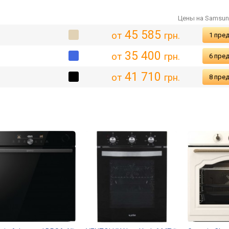
Цены на Samsu
45 585
от
грн.
1 пре
35 400
от
грн.
6 пре
41 710
от
грн.
8 пре