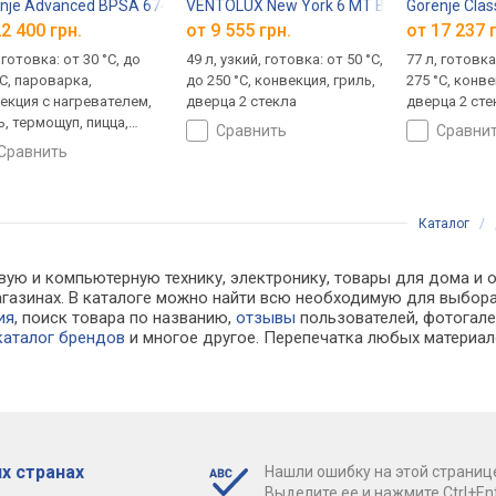
nje Advanced BPSA 6747 DGWI
VENTOLUX New York 6 MT BK
Gorenje Clas
2 400 грн.
от 9 555 грн.
от 17 237 
 готовка: от 30 °C, до
49 л, узкий, готовка: от 50 °C,
77 л, готовка
°C, пароварка,
до 250 °C, конвекция, гриль,
275 °C, конве
екция с нагревателем,
дверца 2 стекла
дверца 2 сте
ь, термощуп, пицца,
сравнить
сравни
ца 4 стекла,
сравнить
скопические
равляющие
Каталог
/
вую и компьютерную технику, электронику, товары для дома и
агазинах. В каталоге можно найти всю необходимую для выбо
ия
, поиск товара по названию,
отзывы
пользователей, фотогалер
каталог брендов
и многое другое. Перепечатка любых материал
х странах
Нашли ошибку на этой страниц
Выделите ее и нажмите Ctrl+Ent