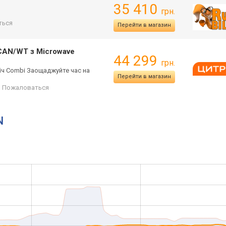
35 410
грн.
ться
Перейти в магазин
CAN/WT з Microwave
44 299
грн.
іч Combi Заощаджуйте час на
Перейти в магазин
Пожаловаться
N