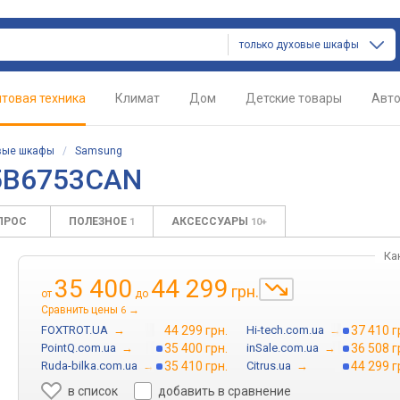
только духовые шкафы
товая техника
Климат
Дом
Детские товары
Авт
вые шкафы
/
Samsung
5B6753CAN
ПРОС
ПОЛЕЗНОЕ
АКСЕССУАРЫ
1
10+
Ка
35 400
44 299
грн.
от
до
Сравнить цены
→
6
FOXTROT.UA
→
44 299 грн.
Hi-tech.com.ua
→
37 410 г
PointQ.com.ua
→
35 400 грн.
inSale.com.ua
→
36 508 г
Ruda-bilka.com.ua
→
35 410 грн.
Citrus.ua
→
44 299 г
в список
добавить в сравнение