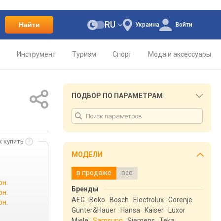
RU
Найти
Украина
Войти
о
Инструмент
Туризм
Спорт
Мода и аксессуары
ПОДБОР ПО ПАРАМЕТРАМ
к купить
МОДЕЛИ
в продаже
все
рн.
Бренды
рн.
AEG
Beko
Bosch
Electrolux
Gorenje
рн.
Gunter&Hauer
Hansa
Kaiser
Luxor
Miele
Samsung
Siemens
Teka