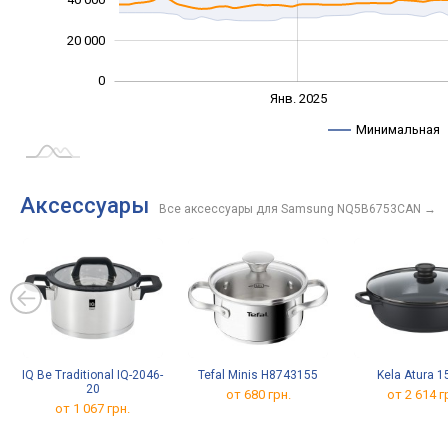
20 000
0
Янв. 2027
Июль
Янв. 2025
L
Минимальная
Аксессуары
Все аксессуары для Samsung NQ5B6753CAN
→
IQ Be Traditional IQ-2046-
Tefal Minis H8743155
Kela Atura 1
20
от 680 грн.
от 2 614 г
от 1 067 грн.