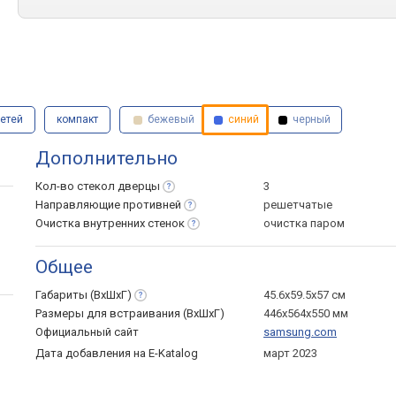
детей
компакт
бежевый
синий
черный
Дополнительно
Кол-во стекол
дверцы
3
Направляющие
противней
решетчатые
Очистка внутренних
стенок
очистка паром
Общее
Габариты
(ВхШхГ)
45.6x59.5x57 см
Размеры для встраивания (ВхШхГ)
446х564х550 мм
Официальный сайт
samsung.com
Дата добавления на E-Katalog
март 2023