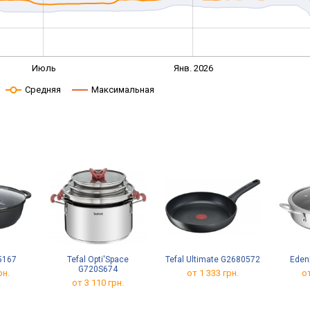
Июль
Янв. 2026
Средняя
Максимальная
5167
Tefal Opti'Space
Tefal Ultimate G2680572
Eden
G720S674
рн.
от 1 333 грн.
от
от 3 110 грн.