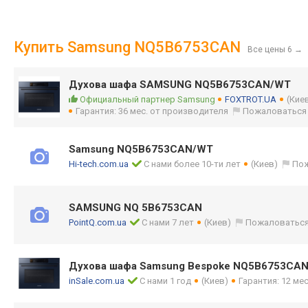
Купить Samsung NQ5B6753CAN
Все цены 6
→
Духова шафа SAMSUNG NQ5B6753CAN/WT
Официальный партнер Samsung
FOXTROT.UA
(Кие
Гарантия: 36 мес. от производителя
Пожаловаться
Samsung NQ5B6753CAN/WT
Hi-tech.com.ua
С нами более 10-ти лет
(Киев)
По
SAMSUNG NQ 5B6753CAN
PointQ.com.ua
С нами 7 лет
(Киев)
Пожаловатьс
Духова шафа Samsung Bespoke NQ5B6753CA
inSale.com.ua
С нами 1 год
(Киев)
Гарантия: 12 мес