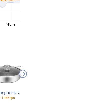
Июль
berg EB-13077
Lessner Buono 55881-16
Krauff Steil 26-238-079
 1 365 грн.
от 650 грн.
от 3 097 грн.