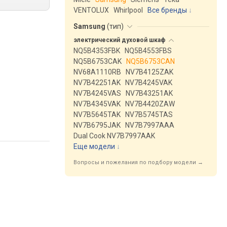
VENTOLUX
Whirlpool
Все бренды
Samsung
(
тип
)
электрический духовой
шкаф
NQ5B4353FBK
NQ5B4553FBS
NQ5B6753CAK
NQ5B6753CAN
NV68A1110RB
NV7B4125ZAK
NV7B42251AK
NV7B4245VAK
NV7B4245VAS
NV7B43251AK
NV7B4345VAK
NV7B4420ZAW
NV7B5645TAK
NV7B5745TAS
NV7B6795JAK
NV7B7997AAA
Dual Cook NV7B7997AAK
Еще модели
↓
Вопросы и пожелания по подбору модели →