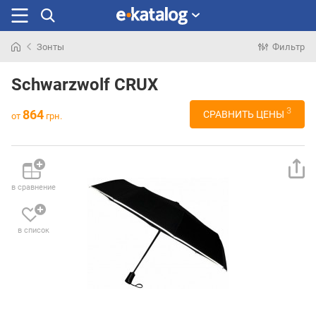
Зонты
Фильтр
Искали
раньше
Schwarzwolf CRUX
3
864
СРАВНИТЬ ЦЕНЫ
от
грн.
в сравнение
в список