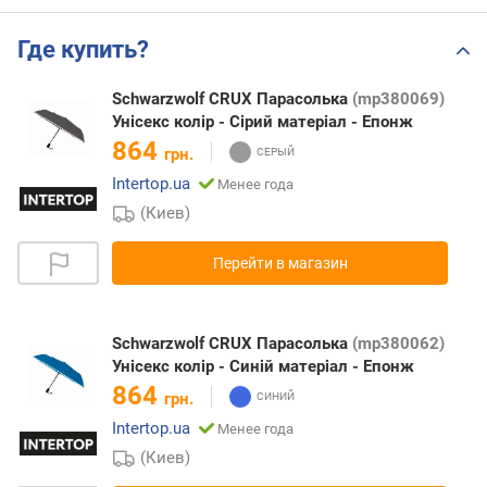
Где купить?
Schwarzwolf CRUX Парасолька
(mp380069)
Унісекс колір - Сірий матеріал - Епонж
864
грн.
Intertop.ua
Менее года
(Киев)
Перейти в магазин
Schwarzwolf CRUX Парасолька
(mp380062)
Унісекс колір - Синій матеріал - Епонж
864
грн.
Intertop.ua
Менее года
(Киев)