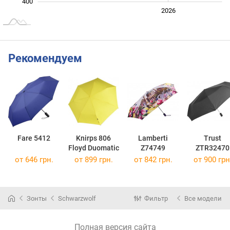
400
2024
2025
2028
2026
L
Рекомендуем
Fare 5412
Knirps 806
Lamberti
Trust
Floyd Duomatic
Z74749
ZTR32470
от 646 грн.
от 899 грн.
от 842 грн.
от 900 грн
Зонты
Schwarzwolf
Фильтр
Все модели
Полная версия сайта