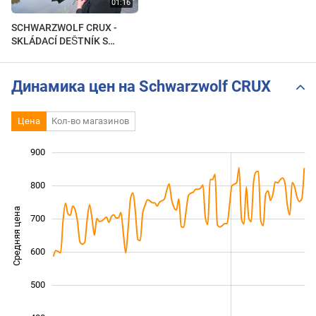
SCHWARZWOLF CRUX -
SKLÁDACÍ DEŠTNÍK S
REFLEXNÍM PÁSKEM A
KARABINOU
Динамика цен на Schwarzwolf CRUX
Цена
Кол-во магазинов
900
 000
200
300
800
Средняя цена
700
400
600
500