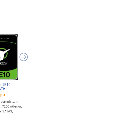
s 7E10
Seagate Exos 7E10
Seagate Exos X18
ATA
512e/4KN SATA
ST18000NM004J
19B
ST2000NM017B
грн.
от
10 381 грн.
от
39 709 грн.
ваемый, для
2 TB, встраиваемый, для
18 TB, встраиваемый
", 7200 об/мин,
сервера, 3.5 ", 7200 об/мин,
сервера, гелиевый, 3.
: SATA3,
подключение: SATA3,
7200 об/мин, подклю