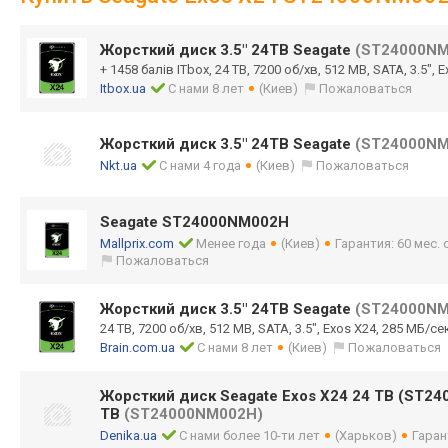
Жорсткий диск 3.5" 24TB Seagate
(ST24000NM
+ 1458 балів ITbox, 24 TB, 7200 об/хв, 512 MB, SATA, 3.5", 
Itbox.ua
С нами 8 лет
(Киев)
Пожаловаться
Жорсткий диск 3.5" 24TB Seagate
(ST24000NM
Nkt.ua
С нами 4 года
(Киев)
Пожаловаться
Seagate ST24000NM002H
Mallprix.com
Менее года
(Киев)
Гарантия: 60 мес.
Пожаловаться
Жорсткий диск 3.5" 24TB Seagate
(ST24000NM
24 TB, 7200 об/хв, 512 MB, SATA, 3.5", Exos X24, 285 МБ/сек
Brain.com.ua
С нами 8 лет
(Киев)
Пожаловаться
Жорсткий диск Seagate Exos X24 24 TB (ST24
TB
(ST24000NM002H)
Denika.ua
С нами более 10-ти лет
(Харьков)
Гаран