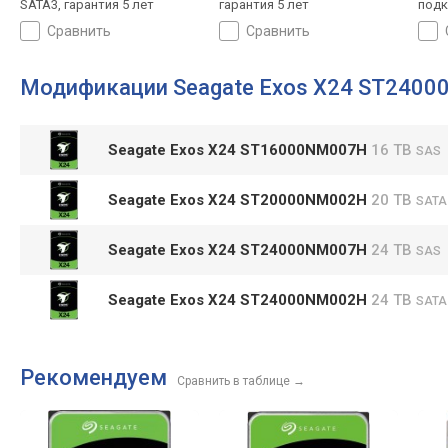
SATA3, гарантия 5 лет
гарантия 5 лет
подк
гара
сравнить
сравнить
Модификации Seagate Exos X24 ST240
Seagate Exos X24 ST16000NM007H
16 TB
SAS
Seagate Exos X24 ST20000NM002H
20 TB
SATA
Seagate Exos X24 ST24000NM007H
24 TB
SAS
Seagate Exos X24 ST24000NM002H
24 TB
SATA
Рекомендуем
Сравнить в таблице
→