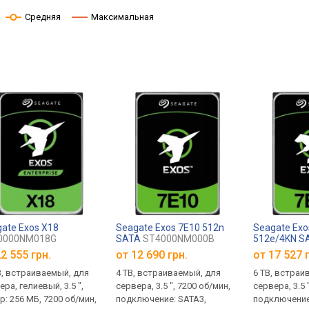
Средняя
Максимальная
ate Exos X18
Seagate Exos 7E10 512n
Seagate Exo
0000NM018G
SATA
ST4000NM000B
512e/4KN S
ST6000NM0
2 555 грн.
от
12 690 грн.
от
17 527 
B, встраиваемый, для
4 TB, встраиваемый, для
6 TB, встраи
ра, гелиевый, 3.5 ",
сервера, 3.5 ", 7200 об/мин,
сервера, 3.5 
р: 256 МБ, 7200 об/мин,
подключение: SATA3,
подключение