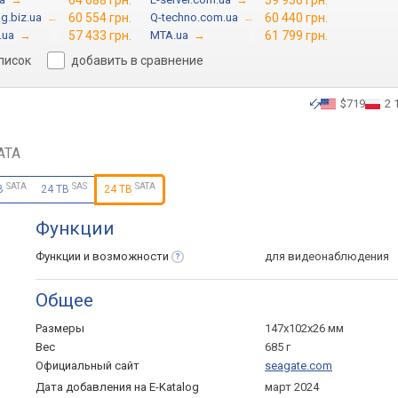
64 688 грн.
59 956 грн.
g.biz.ua
→
60 554 грн.
Q-techno.com.ua
→
60 440 грн.
.ua
→
57 433 грн.
MTA.ua
→
61 799 грн.
список
добавить в сравнение
$719
2 
ATA
SATA
SAS
SATA
B
24 TB
24 TB
Функции
Функции и
возможности
для видеонаблюдения
Общее
Размеры
147x102x26 мм
Вес
685 г
Официальный сайт
seagate.com
Дата добавления на E-Katalog
март 2024