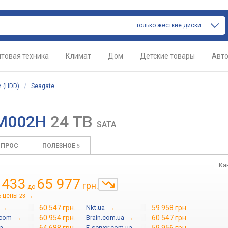
только жесткие диски (hdd)
товая техника
Климат
Дом
Детские товары
Авт
 (HDD)
/
Seagate
NM002H
24 TB
SATA
ОПРОС
ПОЛЕЗНОЕ
5
Ка
 433
65 977
грн.
до
ь цены
→
23
→
60 547 грн.
Nkt.ua
→
59 958 грн.
.com
→
60 954 грн.
Brain.com.ua
→
60 547 грн.
a
→
E-server.com.ua
→