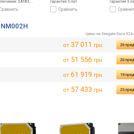
лючение: SATA3,
гарантия 5 лет
гарантия 5 л
нтия 5 лет
сравнить
сравнить
сравни
00NM002H
Цены на Seagate Exos X2
37 011
от
грн.
26 пре
51 556
от
грн.
26 пре
61 919
от
грн.
19 пре
57 433
от
грн.
25 пре