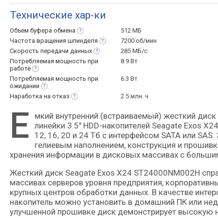
Технические хар-ки
Объем буфера
обмена
512 МБ
Частота вращения
шпинделя
7200 об/мин
Скорость передачи
данных
285 МБ/с
Потребляемая мощность при
8.9 Вт
работе
Потребляемая мощность при
6.3 Вт
ожидании
Наработка на
отказ
2.5 млн. ч
Е
мкий внутренний (встраиваемый) жесткий диск корпоративного класса объемом 24000 Гб (24 Тб) из топовой
линейки 3.5" HDD-накопителей Seagate Exos X
12, 16, 20 и 24 Тб с интерфейсом SATA или SAS
гелиевым наполнением, конструкция и прошивк
хранения информации в дисковых массивах с больши
Жесткий диск Seagate Exos X24 ST24000NM002H спра
массивах серверов уровня предприятия, корпоративн
крупных центров обработки данных. В качестве инте
накопитель можно установить в домашний ПК или нед
улучшенной прошивке диск демонстрирует высокую н