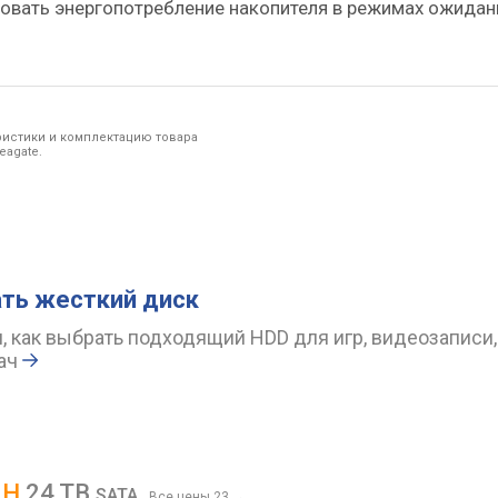
ровать энергопотребление накопителя в режимах ожидан
ристики и комплектацию товара
eagate.
ть жесткий диск
, как выбрать подходящий HDD для игр, видеозаписи
ач
2H
24 TB
SATA
Все цены 23
→