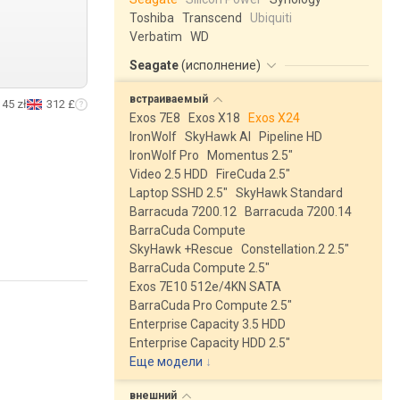
Toshiba
Transcend
Ubiquiti
Verbatim
WD
Seagate
(
исполнение
)
встраиваемый
145 zł
312 £
Exos 7E8
Exos X18
Exos X24
IronWolf
SkyHawk AI
Pipeline HD
IronWolf Pro
Momentus 2.5"
Video 2.5 HDD
FireCuda 2.5"
Laptop SSHD 2.5"
SkyHawk Standard
Barracuda 7200.12
Barracuda 7200.14
BarraCuda Compute
SkyHawk +Rescue
Constellation.2 2.5"
BarraCuda Compute 2.5"
Exos 7E10 512e/4KN SATA
BarraCuda Pro Compute 2.5"
Enterprise Capacity 3.5 HDD
Enterprise Capacity HDD 2.5"
Еще модели
↓
внешний