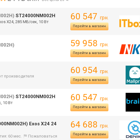
60 547
002H)
ST24000NM002H
грн.
Exos X24, 285 МБ/сек, 10 Вт
Перейти в магазин
59 958
грн.
002H)
Перейти в магазин
60 954
грн.
 от производителя
Перейти в магазин
60 547
002H)
ST24000NM002H
грн.
, 10 Вт
Перейти в магазин
64 688
000NM002H) Exos X24 24
грн.
Перейти в магазин
тия: 60 мес.
Пожаловаться