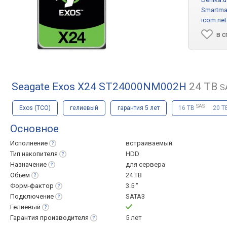
Smartma
icom.net
в 
Seagate Exos X24 ST24000NM002H
24 TB
S
SAS
Exos (ТСО)
гелиевый
гарантия 5 лет
16 TB
20 T
Основное
Исполнение
встраиваемый
Тип
накопителя
HDD
Назначение
для сервера
Объем
24 TB
Форм-фактор
3.5 "
Подключение
SATA3
Гелиевый
Гарантия
производителя
5 лет