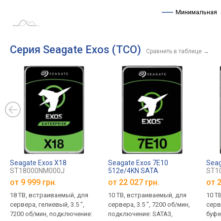
Минимальная
Серия Seagate Exos (ТСО)
Сравнить в таблице
→
Seagate Exos X18
Seagate Exos 7E10
Seag
ST18000NM000J
512e/4KN SATA
ST1
ST10000NM017B
от
9 999 грн.
от
22 027 грн.
от
2
18 TB, встраиваемый, для
10 TB, встраиваемый, для
10 T
сервера, гелиевый, 3.5 ",
сервера, 3.5 ", 7200 об/мин,
серве
7200 об/мин, подключение:
подключение: SATA3,
буфе