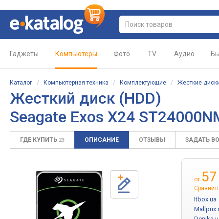
Гаджеты
Компьютеры
Фото
TV
Аудио
Бы
Каталог
/
Компьютерная техника
/
Комплектующие
/
Жесткие диски
Жесткий диск (HDD)
Seagate Exos X24 ST24000
ГДЕ КУПИТЬ
ОПИСАНИЕ
ОТЗЫВЫ
ЗАДАТЬ В
23
57
от
Сравнит
Itbox.ua
Mallprix
Denika.u