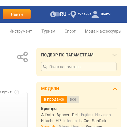
RU
Найти
Украина
Войти
о
Инструмент
Туризм
Спорт
Мода и аксессуары
ПОДБОР ПО ПАРАМЕТРАМ
МОДЕЛИ
к купить
в продаже
все
Бренды
A-Data
Apacer
Dell
Fujitsu
Hikvision
Hitachi
HP
Intenso
LaCie
SanDisk
Seagate
Silicon Power
Synology