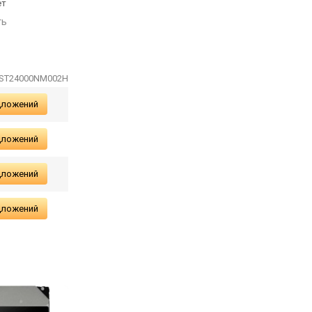
ет
гарантия 5 лет
SAS, гарантия 5 лет
ть
сравнить
сравнить
4 ST24000NM002H
дложений
дложений
дложений
дложений