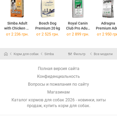
Simba Adult
Bosch Dog
Royal Canin
Adragna
with Chicken 20
Premium 20 kg
Club Pro Adult
Premium Adu
kg
CC 20 kg
All Size
от 2 236 грн.
от 2 525 грн.
от 2 899 грн.
от 2 950 гр
Chicken 20 
Корм для собак
Simba
Фильтр
Все модели
Полная версия сайта
Конфиденциальность
Вопросы и пожелания по сайту
Магазинам
Каталог кормов для собак 2026 - новинки, хиты
продаж,
купить корм для собак
.