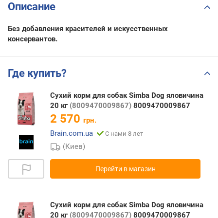
Описание
Без добавления красителей и искусственных
консервантов.
Где купить?
Сухий корм для собак Simba Dog яловичина
20 кг
(8009470009867)
8009470009867
2 570
грн.
Brain.com.ua
С нами 8 лет
(Киев)
Перейти в магазин
Сухий корм для собак Simba Dog яловичина
20 кг
(8009470009867)
8009470009867