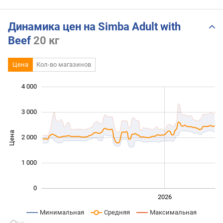
Динамика цен на Simba Adult with
Beef
20 кг
Цена
Кол-во магазинов
4 000
 000
 000
 500
 500
 000
-500
500
3 000
Цена
2 000
1 000
1 000
0
2024
2025
2028
2026
L
Минимальная
Средняя
Максимальная