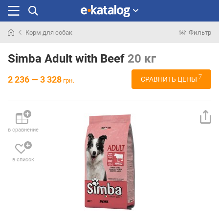
Корм для собак
Фильтр
Искали
раньше
Simba Adult with Beef
20 кг
7
2 236 — 3 328
СРАВНИТЬ ЦЕНЫ
грн.
в сравнение
в список