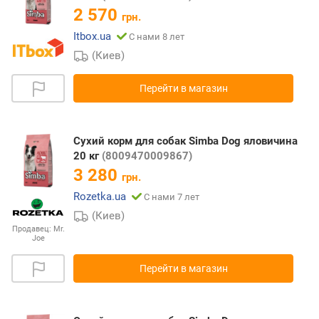
2 570
грн.
Itbox.ua
С нами 8 лет
(Киев)
Перейти в магазин
Сухий корм для собак Simba Dog яловичина
20 кг
(8009470009867)
3 280
грн.
Rozetka.ua
С нами 7 лет
(Киев)
Продавец:
Mr.
Joe
Перейти в магазин