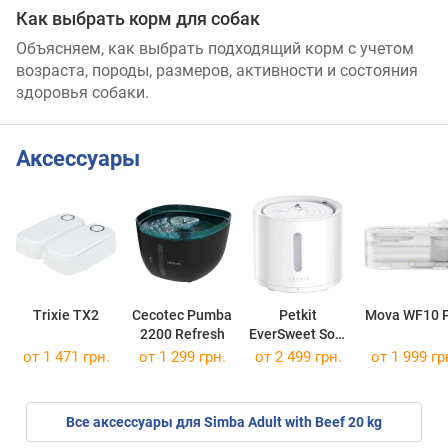
Как выбрать корм для собак
Объясняем, как выбрать подходящий корм с учетом
возраста, породы, размеров, активности и состояния
здоровья собаки.
Аксессуары
Trixie TX2
Cecotec Pumba
Petkit
Mova WF10 
2200 Refresh
EverSweet Solo
2
от 1 471 грн.
от 1 299 грн.
от 2 499 грн.
от 1 999 гр
Все аксессуары для Simba Adult with Beef 20 kg