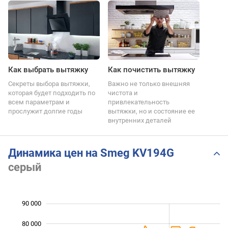
Как выбрать вытяжку
Как почистить вытяжку
Секреты выбора вытяжки,
Важно не только внешняя
которая будет подходить по
чистота и
всем параметрам и
привлекательность
прослужит долгие годы
вытяжки, но и состояние ее
внутренних деталей
Динамика цен на Smeg KV194G
серый
90 000
 000
 000
 000
80 000