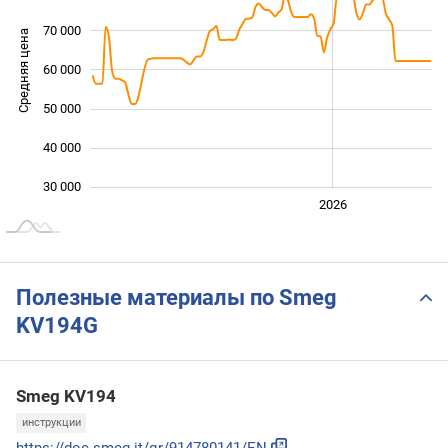
70 000
Средняя цена
60 000
30 000
50 000
40 000
30 000
2024
2025
2028
2026
L
Полезные материалы по Smeg
KV194G
Smeg KV194
инструкции