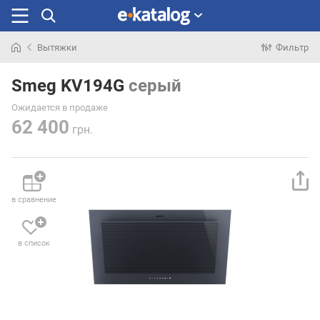
Вытяжки
Фильтр
Искали
раньше
Smeg KV194G
серый
Ожидается в продаже
62 400
грн.
в сравнение
в список