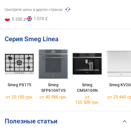
Смотрите цены в других странах
1 010 £
5 330 zł
Серия Smeg Linea
Smeg PX175
Smeg
Smeg
Smeg KV26
SFP6104TVS
CMS4104N
от 20 155 грн.
от 40 986 грн.
от
от 25 440 гр
155 500 грн.
Полезные статьи