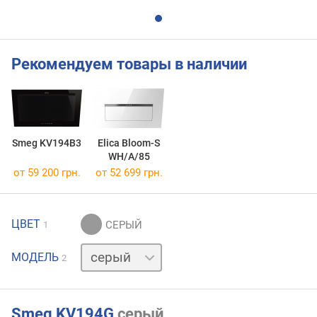
Рекомендуем товары в наличии
Smeg KV194B3
Elica Bloom-S
WH/A/85
от 59 200 грн.
от 52 699 грн.
ЦВЕТ
1
черный
МОДЕЛЬ
2
Smeg KV194G
серый