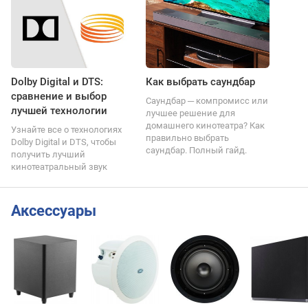
Dolby Digital и DTS:
Как выбрать саундбар
сравнение и выбор
Саундбар ─ компромисс или
лучшей технологии
лучшее решение для
домашнего кинотеатра? Как
Узнайте все о технологиях
правильно выбрать
Dolby Digital и DTS, чтобы
саундбар. Полный гайд.
получить лучший
кинотеатральный звук
Аксессуары