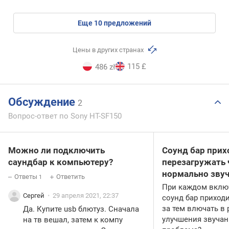
eще
10
предложений
Цены в других странах
115 £
486 zł
Обсуждение
2
Вопрос-ответ по Sony HT-SF150
Можно ли подключить
Соунд бар прих
саундбар к компьютеру?
перезагружать
нормально звуч
Ответы
Ответить
1
При каждом вклю
Сергей
29 апреля 2021, 22:37
соунд бар приход
за тем влючать в 
Да. Купите usb блютуз. Сначала
улучшения звучан
на тв вешал, затем к компу