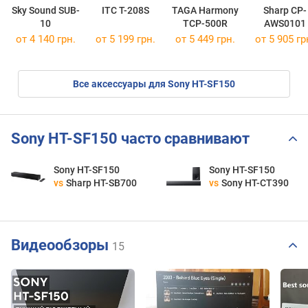
Sky Sound SUB-
ITC T-208S
TAGA Harmony
Sharp CP-
10
TCP-500R
AWS0101
от 4 140 грн.
от 5 199 грн.
от 5 449 грн.
от 5 905 гр
Все аксессуары для Sony HT-SF150
Sony HT-SF150 часто сравнивают
Sony HT-SF150
Sony HT-SF150
vs
Sharp HT-SB700
vs
Sony HT-CT390
Видеообзоры
15