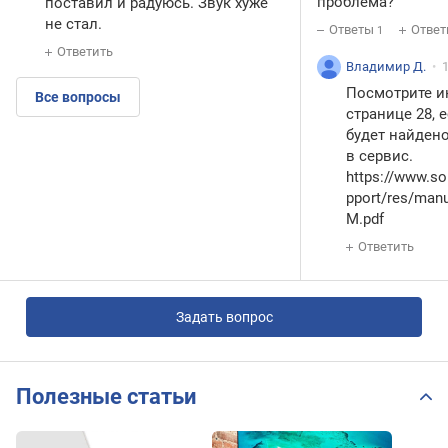
проблема?
поставил и радуюсь. Звук хуже
не стал.
Ответы
Ответ
1
Ответить
Владимир Д.
Посмотрите и
Все вопросы
странице 28, 
будет найдено
в сервис.
https://www.son
pport/res/man
M.pd
f
Ответить
Задать вопрос
Полезные статьи