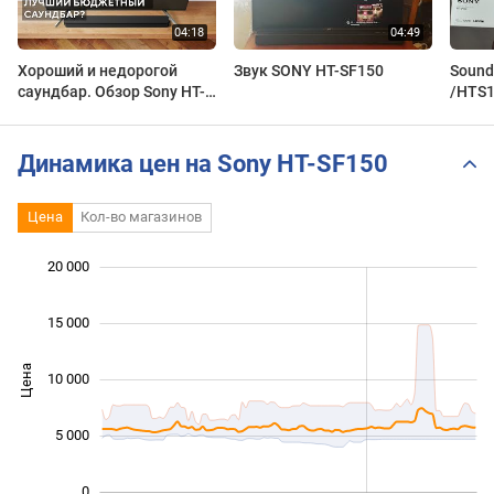
Хороший и недорогой
Звук SONY HT-SF150
Sound
саундбар. Обзор Sony HT-
/HTS1
SF150.
Динамика цен на Sony HT-SF150
Цена
Кол-во магазинов
 000
 000
 000
 000
 000
 000
 000
20 000
15 000
Цена
10 000
10 000
5 000
0