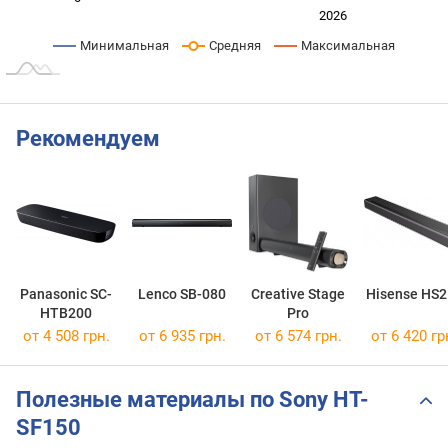
2024
2025
2028
2026
L
Минимальная
Средняя
Максимальная
Рекомендуем
Panasonic SC-
Lenco SB-080
Creative Stage
Hisense HS2
HTB200
Pro
от 4 508 грн.
от 6 935 грн.
от 6 574 грн.
от 6 420 гр
Полезные материалы по Sony HT-
SF150