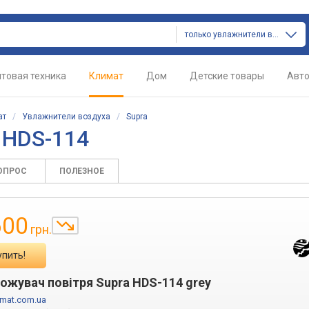
только увлажнители воздуха
товая техника
Климат
Дом
Детские товары
Авт
ат
/
Увлажнители воздуха
/
Supra
 HDS-114
ВОПРОС
ПОЛЕЗНОЕ
600
грн.
упить!
ожувач повітря Supra HDS-114 grey
imat.com.ua