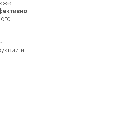
акже
фективно
 его
ь
рукции и