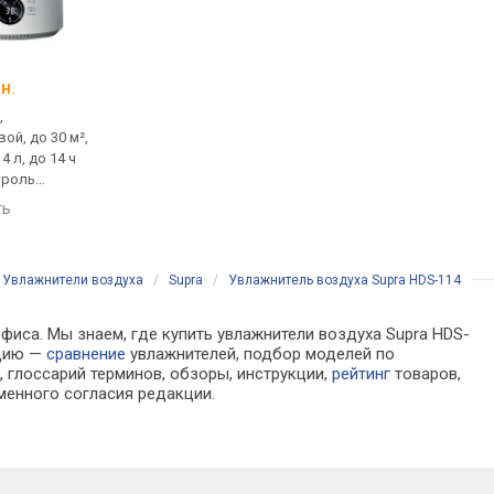
Esperanza Hydro Spa
Deerma DEM-F500
н.
от 1 407 грн.
от 1 099 грн.
,
увлажнитель,
увлажнитель,
ой, до 30 м²,
ультразвуковой, до 40 м²,
ультразвуковой, до 3
4 л, до 14 ч
300 мл/ч, бак 3.5 л, до 11.5 ч
300 мл/ч, бак 5 л, до 
троль
работы, контроль
работы, угольный фи
игростат),
влажности (гигростат)
ароматизатор
ть
сравнить
сравнить
м
/
Увлажнители воздуха
/
Supra
/
Увлажнитель воздуха Supra HDS-114
фиса. Мы знаем, где купить увлажнители воздуха Supra HDS-
ацию —
сравнение
увлажнителей, подбор моделей по
 глоссарий терминов, обзоры, инструкции,
рейтинг
товаров,
менного согласия редакции.