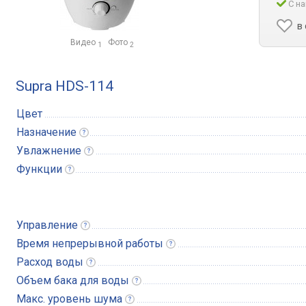
С на
в
Видео
Фото
1
2
Supra HDS-114
Цвет
Назначение
Увлажнение
Функции
Управление
Время непрерывной
работы
Расход
воды
Объем бака для
воды
Макс. уровень
шума