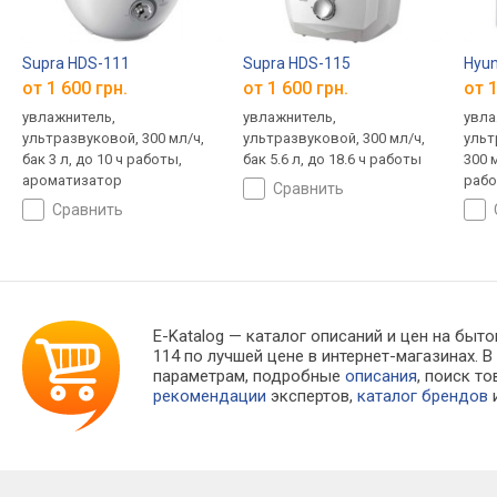
Supra HDS-111
Supra HDS-115
Hyun
от 1 600 грн.
от 1 600 грн.
от 1
увлажнитель,
увлажнитель,
увла
ультразвуковой, 300 мл/ч,
ультразвуковой, 300 мл/ч,
ульт
бак 3 л, до 10 ч работы,
бак 5.6 л, до 18.6 ч работы
300 м
ароматизатор
рабо
сравнить
влаж
сравнить
аром
дол
E-Katalog
— каталог описаний и цен на быто
114 по лучшей цене в интернет-магазинах
параметрам, подробные
описания
, поиск т
рекомендации
экспертов,
каталог брендов
и