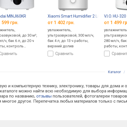
dai MINJI60KR
Xiaomi Smart Humidifier 2 Lite
V.I.O. HU-320
 599 грн.
от 1 402 грн.
от 1 499 гр
жнитель,
увлажнитель,
увлажнитель
развуковой, до 30 м²,
ультразвуковой, 300 мл/ч,
ультразвуков
л/ч, бак 6 л, до 20 ч
бак 4 л, до 13 ч работы,
280 мл/ч, бак 
ты, контроль
верхний долив
работы, кон
ности (гигростат),
влажности (г
сравнить
сравнить
сравни
атизатор, верхний
ночной режи
ив
Каталог
вую и компьютерную технику, электронику, товары для дома и о
. В каталоге можно найти всю необходимую для выбора информ
овара по названию,
отзывы
пользователей, фотогалереи товаров,
 многое другое. Перепечатка любых материалов только с пись