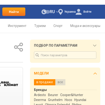
RU
Найти
Украина
Войти
о
Инструмент
Туризм
Спорт
Мода и аксессуары
ПОДБОР ПО ПАРАМЕТРАМ
МОДЕЛИ
в продаже
все
Бренды
Ardesto
Beurer
Cooper&Hunter
Deerma
Grunhelm
Hoco
Hyundai
Levoit
Olimpia Splendid
Philips