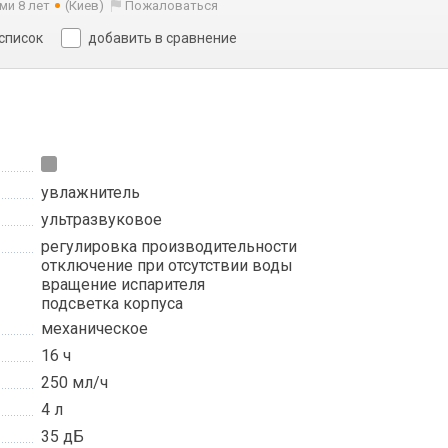
ми 8 лет
(Киев)
Пожаловаться
 список
добавить в сравнение
увлажнитель
ультразвуковое
регулировка производительности
отключение при отсутствии воды
вращение испарителя
подсветка корпуса
механическое
16 ч
250 мл/ч
4 л
35 дБ