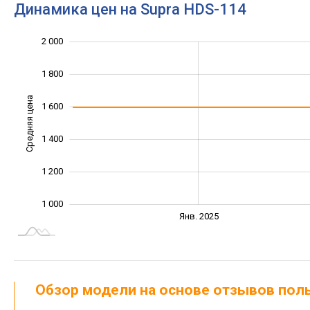
Динамика цен на Supra HDS-114
2 000
2 200
600
800
1 800
Средняя цена
1 600
1 000
1 400
1 200
1 000
Янв. 2027
Июль
Янв. 2025
L
Обзор модели на основе отзывов по