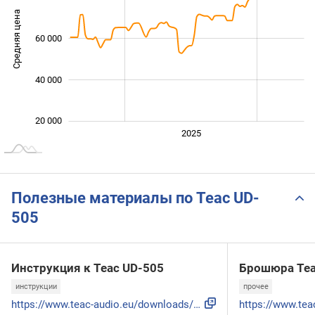
Средняя цена
60 000
100 000
40 000
20 000
2024
2026
2027
2025
L
Полезные материалы по Teac UD-
505
Инструкция к Teac UD-505
Брошюра Tea
инструкции
прочее
https://www.teac-audio.eu/downloads/3/3/5/2/3/Manual_UD-505...