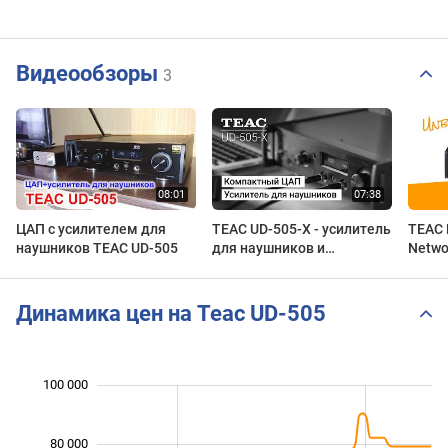
Видеообзоры
3
ЦАП c усилителем для
TEAC UD-505-X - усилитель
TEAC 
наушников TEAC UD-505
для наушников и
Netwo
предусилитель для
Moon 
большого сетапа.
Динамика цен на Teac UD-505
 000
 000
 000
 000
 000
0
100 000
80 000