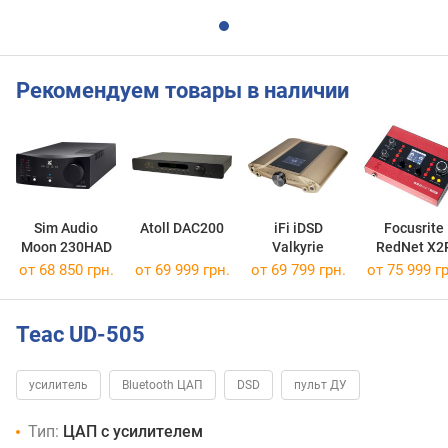
Рекомендуем товары в наличии
Sim Audio
Atoll DAC200
iFi iDSD
Focusrite
Moon 230HAD
Valkyrie
RedNet X2
от 68 850 грн.
от 69 999 грн.
от 69 799 грн.
от 75 999 гр
Teac UD-505
усилитель
Bluetooth ЦАП
DSD
пульт ДУ
Тип:
ЦАП с усилителем