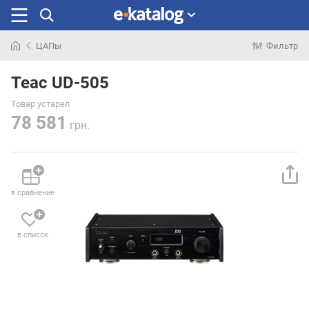
ЦАПы
Фильтр
Искали
раньше
Teac UD-505
Товар устарел
78 581
грн.
в сравнение
в список