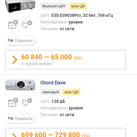
м
Bluetooth ЦАП
пульт ДУ
и
ЦАП:
ESS ES9038Pro, 32 бит, 768 кГц
н
Регулировка:
уровня
.
Питание:
от сети
ч
а
Спросить
с
т
60 840 — 65 000
грн.
о
т
4 предложения
а
Chord Dave
м
а
ламповый
пульт ДУ
к
ЦАП:
128 дБ
с
Регулировка:
уровня
.
Питание:
от сети
ч
Спросить
а
с
699 600 — 729 800
т
грн.