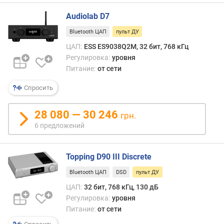
н
и
Audiolab D7
е
с
Bluetooth ЦАП
пульт ДУ
и
ЦАП:
ESS ES9038Q2M, 32 бит, 768 кГц
г
Регулировка:
уровня
н
Питание:
от сети
а
л
Спросить
/
ш
28 080 — 30 246
грн.
у
6 предложений
м
(
д
Topping D90 III Discrete
Б
)
Bluetooth ЦАП
DSD
пульт ДУ
ЦАП:
32 бит, 768 кГц, 130 дБ
д
Регулировка:
уровня
и
Питание:
от сети
н
а