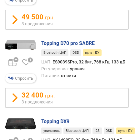
Спросить
м
и
49 500
грн.
ч
3 предложения
е
с
к
Topping D70 pro SABRE
и
й
Bluetooth ЦАП
DSD
пульт ДУ
д
ЦАП:
ES9039SPro, 32 бит, 768 кГц, 133 дБ
и
Регулировка:
уровня
а
Питание:
от сети
п
Спросить
а
з
32 400
грн.
о
3 предложения
н
(
д
Topping DX9
Б
)
усилитель
Bluetooth ЦАП
I2S
DSD
пульт ДУ