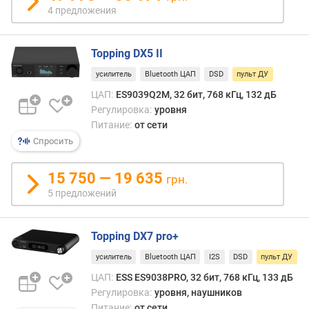
4 предложения
н
о
с
Topping DX5 II
т
и
усилитель
Bluetooth ЦАП
DSD
пульт ДУ
ЦАП:
ES9039Q2M, 32 бит, 768 кГц, 132 дБ
о
Регулировка:
уровня
т
Питание:
от сети
д
е
Спросить
ш
е
15 750 — 19 635
грн.
в
5 предложений
ы
х
к
Topping DX7 pro+
д
о
усилитель
Bluetooth ЦАП
I2S
DSD
пульт ДУ
р
ЦАП:
ESS ES9038PRO, 32 бит, 768 кГц, 133 дБ
о
Регулировка:
уровня, наушников
г
Питание:
от сети