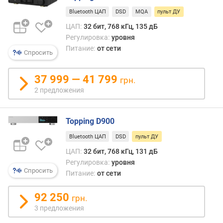
д
Bluetooth ЦАП
DSD
MQA
пульт ДУ
н
о
ЦАП:
32 бит, 768 кГц, 135 дБ
с
Регулировка:
уровня
т
Питание:
от сети
Спросить
ь
Ц
37 999 — 41 799
А
грн.
П
2 предложения
(
б
и
Topping D900
т
Bluetooth ЦАП
DSD
пульт ДУ
)
ЦАП:
32 бит, 768 кГц, 131 дБ
о
Регулировка:
уровня
Спросить
т
Питание:
от сети
н
о
92 250
грн.
ш
3 предложения
е