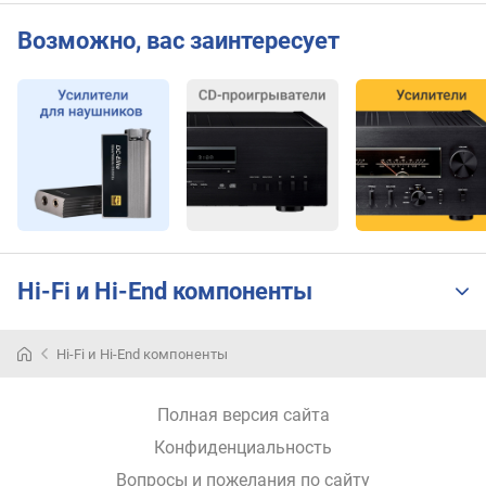
в
Возможно, вас заинтересует
х
о
д
н
о
й
и
м
п
е
д
Hi-Fi и Hi-End компоненты
а
н
с
Hi-Fi и Hi-End компоненты
(
R
Полная версия сайта
C
A
Конфиденциальность
/
Вопросы и пожелания по сайту