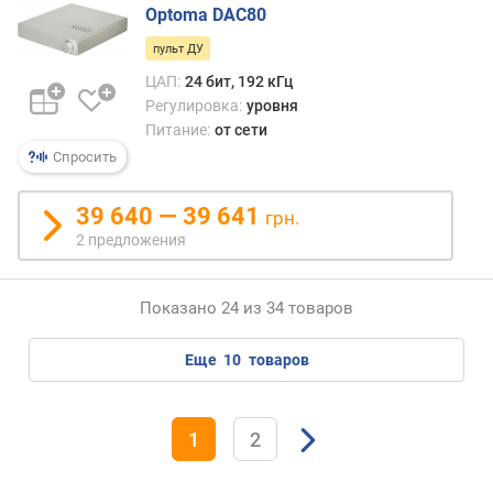
Optoma DAC80
е
л
пульт ДУ
ь
ЦАП:
24 бит, 192 кГц
н
Регулировка:
уровня
о
Питание:
от сети
с
т
Спросить
ь
(
39 640 — 39 641
грн.
R
2 предложения
C
A
/
Показано 24 из 34 товаров
X
L
еще
10
товаров
R
)
(
м
1
2
В
)