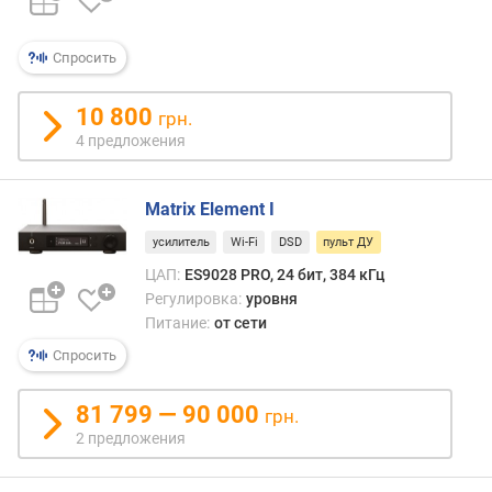
к
а
a
Спросить
p
t
10 800
грн.
X
4 предложения
в
х
Matrix Element I
о
д
усилитель
Wi-Fi
DSD
пульт ДУ
н
ЦАП:
ES9028 PRO, 24 бит, 384 кГц
а
Регулировка:
уровня
я
Питание:
от сети
ч
у
Спросить
в
с
81 799 — 90 000
грн.
т
2 предложения
в
и
т