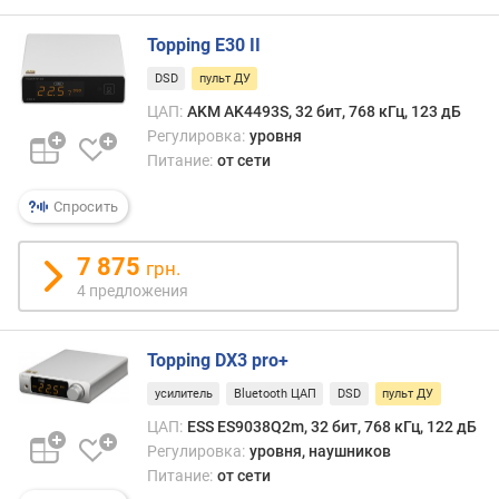
е
н
Topping E30 II
и
DSD
пульт ДУ
я
ЦАП:
AKM AK4493S, 32 бит, 768 кГц, 123 дБ
п
Регулировка:
уровня
о
Питание:
от сети
к
о
Спросить
л
и
7 875
грн.
ч
4 предложения
е
с
т
Topping DX3 pro+
в
у
усилитель
Bluetooth ЦАП
DSD
пульт ДУ
п
ЦАП:
ESS ES9038Q2m, 32 бит, 768 кГц, 122 дБ
р
Регулировка:
уровня, наушников
е
Питание:
от сети
д