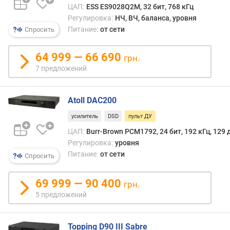
ЦАП:
ESS ES9028Q2M, 32 бит, 768 кГц
т
Регулировка:
НЧ, ВЧ, баланса, уровня
и
Питание:
от сети
Спросить
з
а
ц
64 999 — 66 690
грн.
и
7 предложений
и
Ц
А
Atoll DAC200
П
(
усилитель
DSD
пульт ДУ
к
ЦАП:
Burr-Brown PCM1792, 24 бит, 192 кГц, 129 
Г
Регулировка:
уровня
ц
Питание:
от сети
Спросить
)
р
69 999 — 90 400
грн.
а
5 предложений
з
р
я
Topping D90 III Sabre