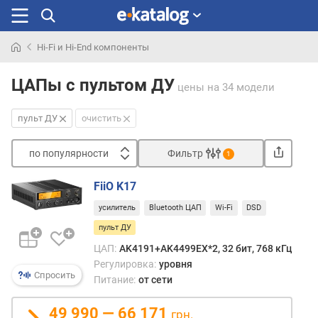
Hi-Fi и Hi-End компоненты
Искали
раньше
ЦАПы с пультом ДУ
цены
на 34 модели
пульт ДУ
очистить
по популярности
Фильтр
1
Сортировать
FiiO K17
п
усилитель
Bluetooth ЦАП
Wi-Fi
DSD
о
п
пульт ДУ
о
ЦАП:
AK4191+AK4499EX*2, 32 бит, 768 кГц
п
Регулировка:
уровня
у
Спросить
Питание:
от сети
л
я
49 990 — 66 171
грн.
р