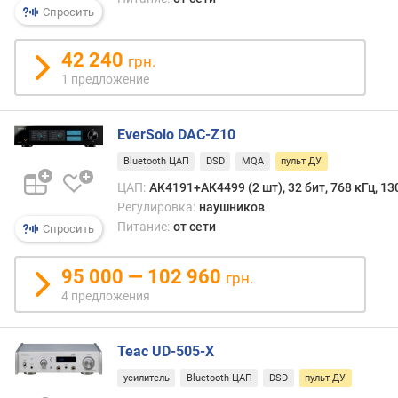
и
Спросить
м
42 240
грн.
о
1 предложение
т
д
о
EverSolo DAC-Z10
р
о
Bluetooth ЦАП
DSD
MQA
пульт ДУ
г
ЦАП:
AK4191+AK4499 (2 шт), 32 бит, 768 кГц, 13
и
Регулировка:
наушников
х
Питание:
от сети
Спросить
к
д
е
95 000 — 102 960
грн.
ш
4 предложения
е
в
ы
Teac UD-505-X
м
усилитель
Bluetooth ЦАП
DSD
пульт ДУ