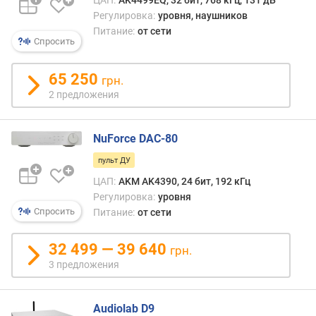
ЦАП:
AK4499EQ, 32 бит, 768 кГц, 131 дБ
к
Регулировка:
уровня, наушников
о
Питание:
от сети
л
Спросить
и
ч
65 250
е
грн.
с
2 предложения
т
в
о
NuForce DAC-80
к
пульт ДУ
а
ЦАП:
AKM AK4390, 24 бит, 192 кГц
н
Регулировка:
уровня
а
л
Спросить
Питание:
от сети
о
в
32 499 — 39 640
грн.
(
3 предложения
ш
т
)
Audiolab D9