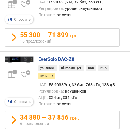
п
ЦАП:
ES9038 Q2M, 32 бит, 768 кГц
о
Регулировка:
уровня, наушников
о
Питание:
от сети
т
Спросить
з
ы
55 300 — 71 899
грн.
в
16 предложений
а
м
EverSolo DAC-Z8
п
о
усилитель
Bluetooth ЦАП
DSD
MQA
д
пульт ДУ
а
ЦАП:
ES 9038Pro, 32 бит, 768 кГц, 133 дБ
т
е
Регулировка:
наушников
д
АЦП:
32 бит, 384 кГц
Спросить
о
Питание:
от сети
б
а
34 880 — 37 856
грн.
в
6 предложений
л