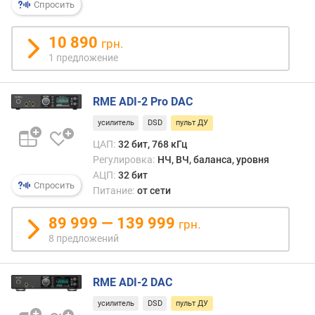
л
Спросить
о
ж
10 890
грн.
е
1 предложение
н
и
й
RME ADI-2 Pro DAC
усилитель
DSD
пульт ДУ
ч
ЦАП:
32 бит, 768 кГц
а
Регулировка:
НЧ, ВЧ, баланса, уровня
с
АЦП:
32 бит
т
Спросить
Питание:
от сети
о
т
89 999 — 139 999
грн.
а
8 предложений
д
и
с
RME ADI-2 DAC
к
р
усилитель
DSD
пульт ДУ
е