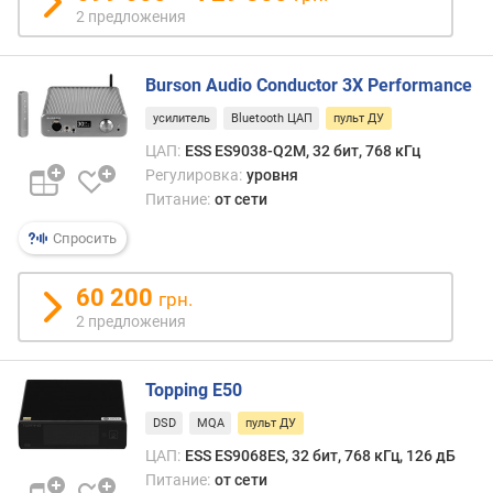
о
2 предложения
т
а
Burson Audio Conductor 3X Performance
B
усилитель
Bluetooth ЦАП
пульт ДУ
l
u
ЦАП:
ESS ES9038-Q2M, 32 бит, 768 кГц
e
Регулировка:
уровня
t
Питание:
от сети
o
Спросить
o
t
h
60 200
грн.
2 предложения
п
о
д
Topping E50
д
DSD
MQA
пульт ДУ
е
р
ЦАП:
ESS ES9068ES, 32 бит, 768 кГц, 126 дБ
ж
Питание:
от сети