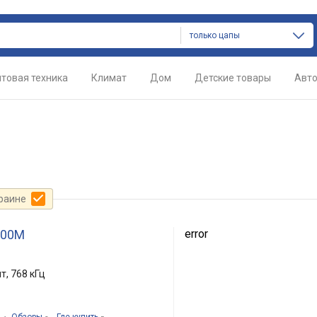
только цапы
товая техника
Климат
Дом
Детские товары
Авт
краине
200M
error
т, 768 кГц