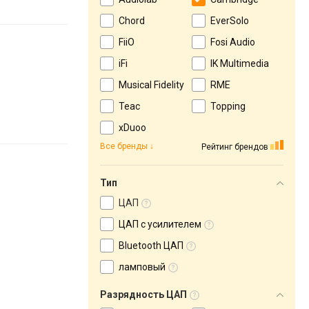
Chord
EverSolo
FiiO
Fosi Audio
iFi
IK Multimedia
Musical Fidelity
RME
Teac
Topping
xDuoo
Все бренды
Рейтинг брендов
Тип
ЦАП
ЦАП с усилителем
Bluetooth ЦАП
ламповый
Разрядность ЦАП