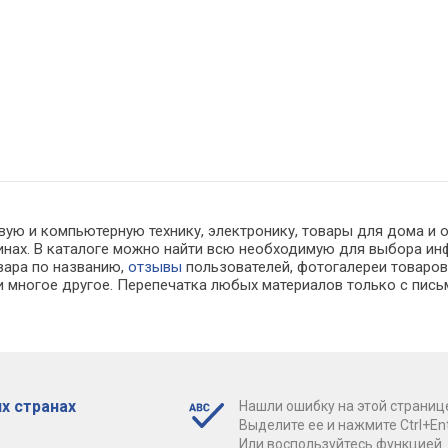
вую и компьютерную технику, электронику, товары для дома и 
азинах. В каталоге можно найти всю необходимую для выбора 
овара по названию,
отзывы
пользователей, фотогалереи товаров,
 многое другое. Перепечатка любых материалов только с пись
х странах
Нашли ошибку на этой страниц
Выделите ее и нажмите Ctrl+Ent
Или воспользуйтесь функцией