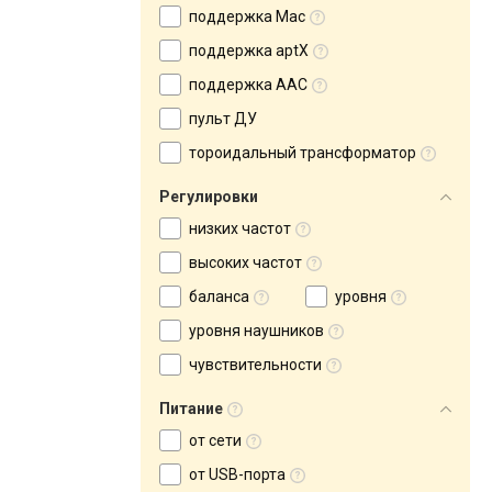
поддержка Mac
поддержка aptX
поддержка AAC
пульт ДУ
тороидальный трансформатор
Регулировки
низких частот
высоких частот
баланса
уровня
уровня наушников
чувствительности
Питание
от сети
от USB-порта