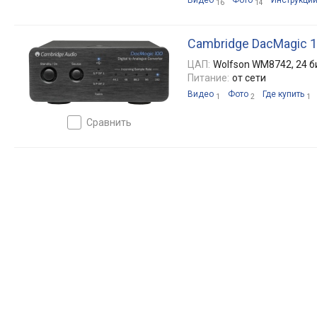
Видео
Фото
Инструкци
16
14
Cambridge DacMagic 
ЦАП:
Wolfson WM8742, 24 би
Питание:
от сети
Видео
Фото
Где купить
1
2
1
сравнить