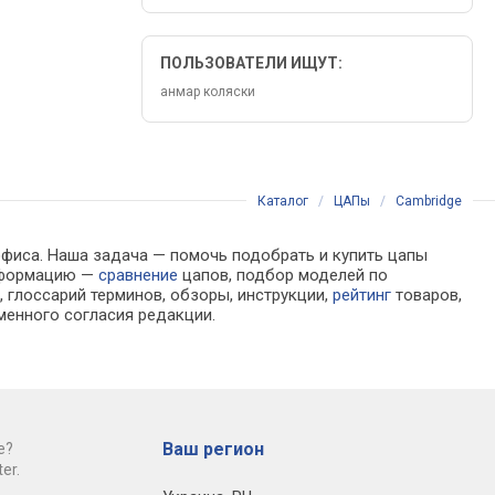
ПОЛЬЗОВАТЕЛИ ИЩУТ:
анмар коляски
Каталог
/
ЦАПы
/
Cambridge
офиса. Наша задача — помочь подобрать и купить цапы
информацию —
сравнение
цапов, подбор моделей по
 глоссарий терминов, обзоры, инструкции,
рейтинг
товаров,
менного согласия редакции.
Ваш регион
е?
er.