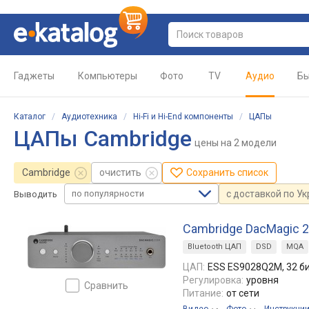
Гаджеты
Компьютеры
Фото
TV
Аудио
Бы
Каталог
/
Аудиотехника
/
Hi-Fi и Hi-End компоненты
/
ЦАПы
ЦАПы Cambridge
цены
на 2 модели
Cambridge
очистить
Сохранить список
по популярности
с доставкой по У
Выводить
Cambridge DacMagic 
Bluetooth ЦАП
DSD
MQA
ЦАП:
ESS ES9028Q2M, 32 би
Регулировка:
уровня
сравнить
Питание:
от сети