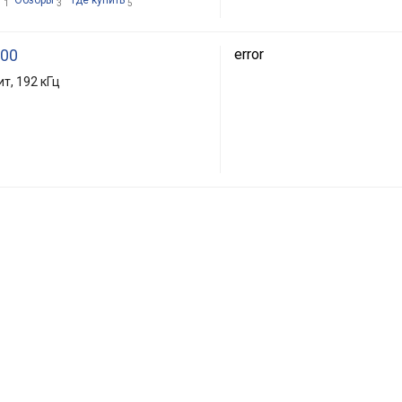
и
Обзоры
Где купить
1
3
5
100
error
т, 192 кГц