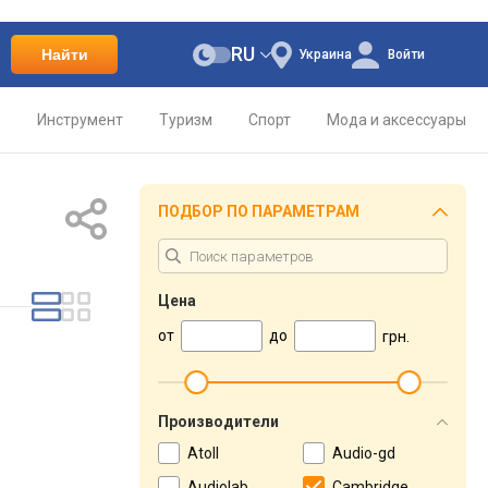
RU
Найти
Украина
Войти
о
Инструмент
Туризм
Спорт
Мода и аксессуары
ПОДБОР ПО ПАРАМЕТРАМ
Цена
от
до
грн.
Производители
Atoll
Audio-gd
Audiolab
Cambridge