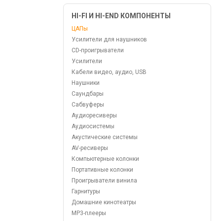
HI-FI И HI-END КОМПОНЕНТЫ
ЦАПы
Усилители для наушников
CD-проигрыватели
Усилители
Кабели видео, аудио, USB
Наушники
Саундбары
Сабвуферы
Аудиоресиверы
Аудиосистемы
Акустические системы
AV-ресиверы
Компьютерные колонки
Портативные колонки
Проигрыватели винила
Гарнитуры
Домашние кинотеатры
MP3-плееры