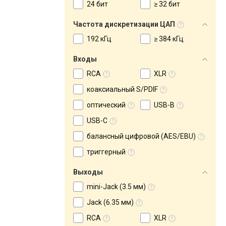
24 бит
≥ 32 бит
Частота дискретизации ЦАП
192 кГц
≥ 384 кГц
Входы
RCA
XLR
коаксиальный S/PDIF
оптический
USB-B
USB-C
балансный цифровой (AES/EBU)
триггерный
Выходы
mini-Jack (3.5 мм)
Jack (6.35 мм)
RCA
XLR