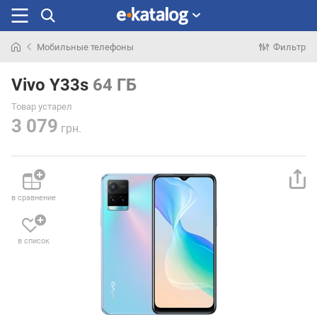
Мобильные телефоны
Фильтр
Искали
раньше
Vivo Y33s
64 ГБ
Товар устарел
3 079
грн.
в сравнение
в список