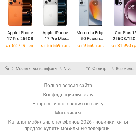
Apple iPhone
Apple iPhone
Motorola Edge
OnePlus 1
17 Pro 256GB
17 Pro Max
50 Fusion
256GB/12G
256GB
256GB/8GB
от 52 719 грн.
от 55 569 грн.
от 9 550 грн.
от 31 990 гр
Мобильные телефоны
Vivo
Фильтр
Все модел
Полная версия сайта
Конфиденциальность
Вопросы и пожелания по сайту
Магазинам
Каталог мобильных телефонов 2026 - новинки, хиты
продаж,
купить мобильные телефоны
.