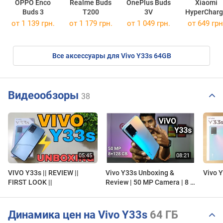
OPPO Enco
Realme Buds
OnePlus Buds
Xiaomi
Buds 3
T200
3V
HyperChar
67W
от 1 139 грн.
от 1 179 грн.
от 1 049 грн.
от 649 грн
Все аксессуары для Vivo Y33s 64GB
Видеообзоры
38
VIVO Y33s || REVIEW ||
Vivo Y33s Unboxing &
Vivo Y
FIRST LOOK ||
Review | 50 MP Camera | 8 +
128 GB
Динамика цен на Vivo Y33s
64 ГБ