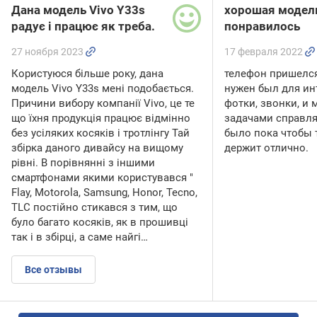
Дана модель Vivo Y33s
хорошая модел
радує і працює як треба.
понравилось
27 ноября 2023
17 февраля 2022
Користуюся більше року, дана
телефон пришелся
модель Vivo Y33s мені подобається.
нужен был для ин
Причини вибору компанії Vivo, це те
фотки, звонки, и
що їхня продукція працює відмінно
задачами справляе
без усіляких косяків і тротлінгу Тай
было пока чтобы 
збірка даного дивайсу на вищому
держит отлично.
рівні. В порівнянні з іншими
смартфонами якими користувався "
Flay, Motorola, Samsung, Honor, Tecno,
TLC постійно стикався з тим, що
було багато косяків, як в прошивці
так і в збірці, а саме найгі…
Все отзывы