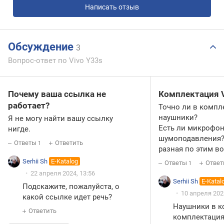
Написать отзыв
Обсуждение
3
Вопрос-ответ по Vivo Y33s
Почему ваша ссылка не
Комплектация V
работает?
Точно ли в компл
наушники?
Я не могу найти вашу ссылку
Есть ли микрофо
нигде.
шумоподавления
Ответы
Ответить
1
разная по этим в
Serhii Sh
E-Katalog
Ответы
Ответ
1
22 апреля 2024, 13:56
Serhii Sh
E-Katal
Подскажите, пожалуйста, о
10 апреля 2023
какой ссылке идет речь?
Наушники в ко
Ответить
комплектация