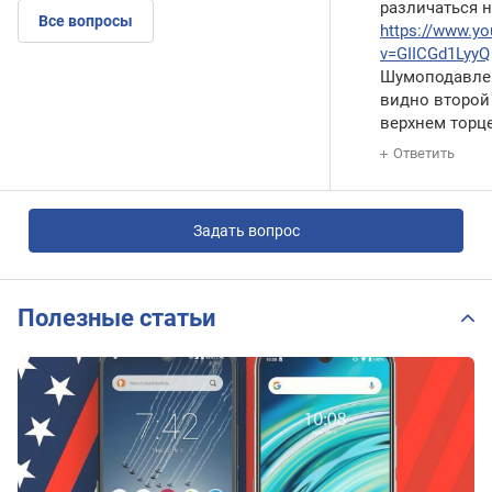
различаться 
Все вопросы
https://www.y
v=GIICGd1L
yyQ
Шумоподавлен
видно второй
верхнем торц
Ответить
Задать вопрос
Полезные статьи