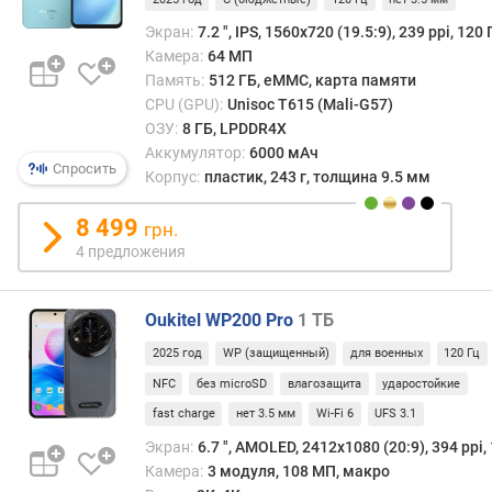
е
н
Экран:
7.2 ", IPS, 1560х720 (19.5:9), 239 ppi, 120 
к
Камера:
64 МП
а
Память:
512 ГБ, eMMC, карта памяти
п
CPU (GPU):
Unisoc T615 (Mali-G57)
р
ОЗУ:
8 ГБ, LPDDR4X
о
Аккумулятор:
6000 мАч
Спросить
ц
Корпус:
пластик, 243 г, толщина 9.5 мм
е
с
8 499
грн.
с
4 предложения
о
р
а
Oukitel WP200 Pro
1 ТБ
A
n
2025 год
WP (защищенный)
для военных
120 Гц
T
NFC
без microSD
влагозащита
ударостойкие
u
fast charge
нет 3.5 мм
Wi-Fi 6
UFS 3.1
T
Экран:
6.7 ", AMOLED, 2412х1080 (20:9), 394 ppi,
u
Камера:
3 модуля, 108 МП, макро