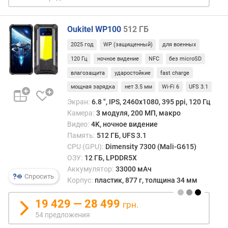
о
т
а
Oukitel WP100
512 ГБ
р
2025 год
WP (защищенный)
для военных
а
з
120 Гц
ночное видение
NFC
без microSD
в
влагозащита
ударостойкие
fast charge
е
мощная зарядка
нет 3.5 мм
Wi-Fi 6
UFS 3.1
р
т
Экран:
6.8 ", IPS, 2460х1080, 395 ppi, 120 Гц
к
Камера:
3 модуля, 200 МП, макро
и
Видео:
4K, ночное видение
(
Память:
512 ГБ, UFS 3.1
Г
CPU (GPU):
Dimensity 7300 (Mali-G615)
ц
ОЗУ:
12 ГБ, LPDDR5X
)
Аккумулятор:
33000 мАч
Спросить
Корпус:
пластик, 877 г, толщина 34 мм
с
о
19 429 — 28 499
грн.
о
54 предложения
т