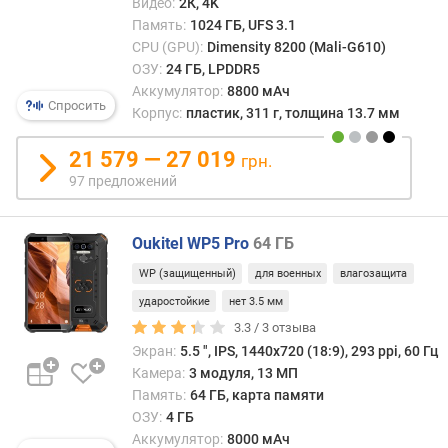
т
Видео:
2К, 4K
и
Память:
1024 ГБ, UFS 3.1
п
CPU (GPU):
Dimensity 8200 (Mali-G610)
О
ОЗУ:
24 ГБ, LPDDR5
З
Аккумулятор:
8800 мАч
У
Спросить
Корпус:
пластик, 311 г, толщина 13.7 мм
с
21 579 — 27 019
грн.
п
97 предложений
е
ц
и
Oukitel WP5 Pro
64 ГБ
ф
и
WP (защищенный)
для военных
влагозащита
к
ударостойкие
нет 3.5 мм
а
3.3 /
3
отзыва
ц
Экран:
5.5 ", IPS, 1440х720 (18:9), 293 ppi, 60 Гц
и
Камера:
3 модуля, 13 МП
я
Память:
64 ГБ, карта памяти
п
ОЗУ:
4 ГБ
а
Аккумулятор:
8000 мАч
м