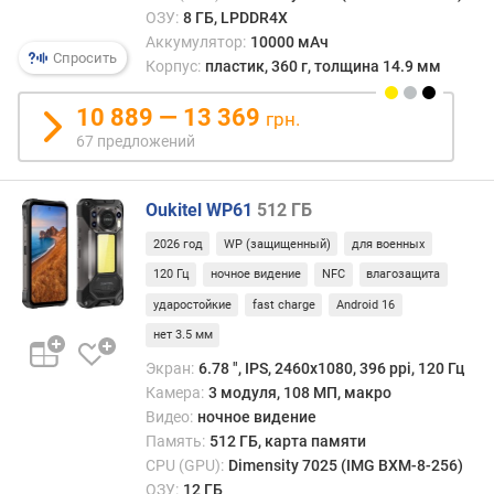
ОЗУ:
8 ГБ, LPDDR4X
п
Аккумулятор:
10000 мАч
о
Спросить
Корпус:
пластик, 360 г, толщина 14.9 мм
о
т
10 889 — 13 369
з
грн.
ы
67 предложений
в
а
м
Oukitel WP61
512 ГБ
2026 год
WP (защищенный)
для военных
п
о
120 Гц
ночное видение
NFC
влагозащита
д
ударостойкие
fast charge
Android 16
а
нет 3.5 мм
т
Экран:
6.78 ", IPS, 2460х1080, 396 ppi, 120 Гц
е
д
Камера:
3 модуля, 108 МП, макро
о
Видео:
ночное видение
б
Память:
512 ГБ, карта памяти
а
CPU (GPU):
Dimensity 7025 (IMG BXM-8-256)
в
ОЗУ:
12 ГБ