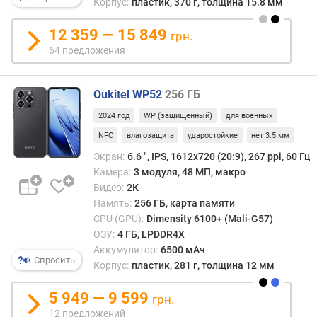
Корпус:
пластик, 370 г, толщина 15.8 мм
п
л
12 359 — 15 849
грн.
е
64 предложения
я
(
"
Oukitel WP52
256 ГБ
)
2024 год
WP (защищенный)
для военных
P
NFC
влагозащита
ударостойкие
нет 3.5 мм
P
Экран:
6.6 ", IPS, 1612х720 (20:9), 267 ppi, 60 Гц
I
Камера:
3 модуля, 48 МП, макро
(
Видео:
2К
p
Память:
256 ГБ, карта памяти
p
CPU (GPU):
Dimensity 6100+ (Mali-G57)
i
)
ОЗУ:
4 ГБ, LPDDR4X
Аккумулятор:
6500 мАч
Спросить
ч
Корпус:
пластик, 281 г, толщина 12 мм
а
с
5 949 — 9 599
грн.
т
12 предложений