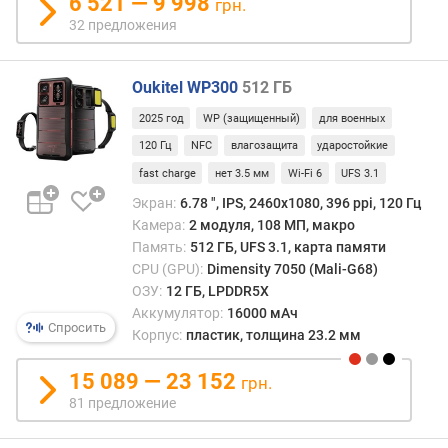
6 521 — 9 998
грн.
т
32 предложения
D
x
O
Oukitel WP300
512 ГБ
M
2025 год
WP (защищенный)
для военных
a
r
120 Гц
NFC
влагозащита
ударостойкие
k
fast charge
нет 3.5 мм
Wi-Fi 6
UFS 3.1
(
Экран:
6.78 ", IPS, 2460х1080, 396 ppi, 120 Гц
д
Камера:
2 модуля, 108 МП, макро
и
Память:
512 ГБ, UFS 3.1, карта памяти
с
CPU (GPU):
Dimensity 7050 (Mali-G68)
п
ОЗУ:
12 ГБ, LPDDR5X
л
е
Аккумулятор:
16000 мАч
Спросить
й
Корпус:
пластик, толщина 23.2 мм
)
(
15 089 — 23 152
грн.
p
81 предложение
o
i