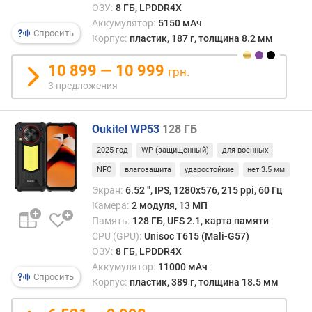
ц
ОЗУ:
8 ГБ, LPDDR4X
в
Аккумулятор:
5150 мАч
Спросить
е
Корпус:
пластик, 187 г, толщина 8.2 мм
т
а
10 899 — 10 999
грн.
3 предложения
з
а
щ
Oukitel WP53
128 ГБ
и
т
2025 год
WP (защищенный)
для военных
а
NFC
влагозащита
ударостойкие
нет 3.5 мм
э
Экран:
6.52 ", IPS, 1280x576, 215 ppi, 60 Гц
к
Камера:
2 модуля, 13 МП
р
Память:
128 ГБ, UFS 2.1, карта памяти
а
CPU (GPU):
Unisoc T615 (Mali-G57)
н
ОЗУ:
8 ГБ, LPDDR4X
а
Аккумулятор:
11000 мАч
Спросить
т
Корпус:
пластик, 389 г, толщина 18.5 мм
е
с