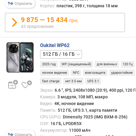
д
Спросить
Корпус:
пластик, 398 г, толщина 18 мм
л
о
9 875 — 15 434
грн.
ж
43 предложения
е
н
и
Oukitel WP62
й
256 ГБ
/
д
2025 год
WP (защищенный)
для военных
120 Гц
8 ГБ
512 ГБ
и
/
ночное видение
NFC
влагозащита
ударостойкие
а
12 ГБ
fast charge
нет 3.5 мм
UFS 3.1
г
Экран:
6.6 ", IPS, 2408х1080 (20:9), 400 ppi, 120 Г
о
н
Камера:
3 модуля, 108 МП, макро
а
Видео:
4K, ночное видение
л
Память:
512 ГБ, UFS 3.1, карта памяти
ь
CPU (GPU):
Dimensity 7025 (IMG BXM-8-256)
д
ОЗУ:
16 ГБ, LPDDR5X
и
Аккумулятор:
11000 мАч
Спросить
с