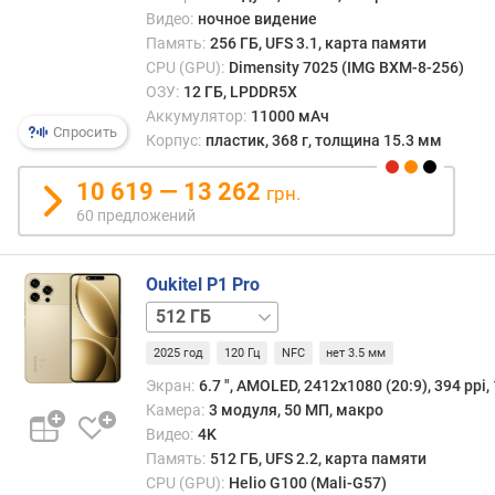
е
Видео:
ночное видение
о
Память:
256 ГБ, UFS 3.1, карта памяти
б
CPU (GPU):
Dimensity 7025 (IMG BXM-8-256)
н
ОЗУ:
12 ГБ, LPDDR5X
о
Аккумулятор:
11000 мАч
Спросить
в
Корпус:
пластик, 368 г, толщина 15.3 мм
л
е
10 619 — 13 262
грн.
н
60 предложений
и
е
О
Oukitel P1 Pro
С
256 ГБ
г
2025 год
120 Гц
NFC
нет 3.5 мм
л
Экран:
6.7 ", AMOLED, 2412х1080 (20:9), 394 ppi,
у
б
Камера:
3 модуля, 50 МП, макро
и
Видео:
4K
н
Память:
512 ГБ, UFS 2.2, карта памяти
а
CPU (GPU):
Helio G100 (Mali-G57)