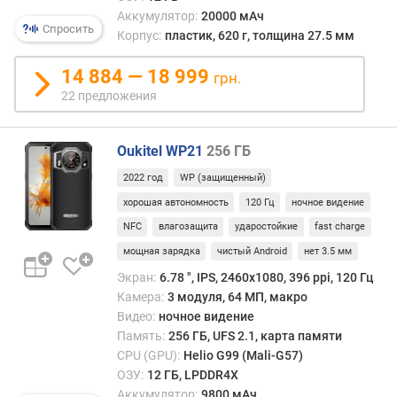
л
Аккумулятор:
20000 мАч
Спросить
е
Корпус:
пластик, 620 г, толщина 27.5 мм
н
и
14 884 — 18 999
грн.
я
22 предложения
п
о
Oukitel WP21
256 ГБ
к
о
2022 год
WP (защищенный)
л
хорошая автономность
120 Гц
ночное видение
и
NFC
влагозащита
ударостойкие
fast charge
ч
е
мощная зарядка
чистый Android
нет 3.5 мм
с
Экран:
6.78 ", IPS, 2460х1080, 396 ppi, 120 Гц
т
Камера:
3 модуля, 64 МП, макро
в
Видео:
ночное видение
у
Память:
256 ГБ, UFS 2.1, карта памяти
п
CPU (GPU):
Helio G99 (Mali-G57)
р
ОЗУ:
12 ГБ, LPDDR4X
е
Аккумулятор:
9800 мАч