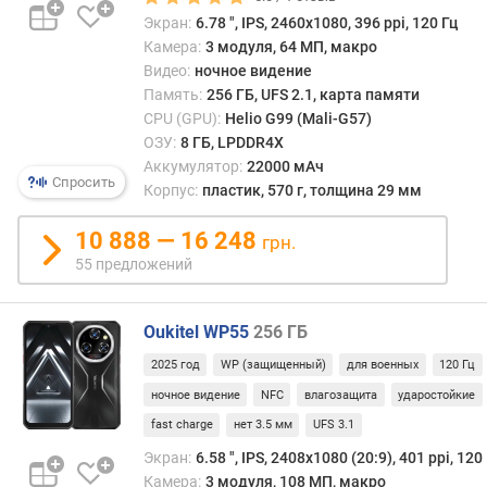
с
Экран:
6.78 ", IPS, 2460х1080, 396 ppi, 120 Гц
и
Камера:
3 модуля, 64 МП, макро
с
Видео:
ночное видение
т
е
Память:
256 ГБ, UFS 2.1, карта памяти
м
CPU (GPU):
Helio G99 (Mali-G57)
а
ОЗУ:
8 ГБ, LPDDR4X
Аккумулятор:
22000 мАч
Спросить
г
Корпус:
пластик, 570 г, толщина 29 мм
а
р
10 888 — 16 248
грн.
а
55 предложений
н
т
и
Oukitel WP55
256 ГБ
р
о
2025 год
WP (защищенный)
для военных
120 Гц
в
ночное видение
NFC
влагозащита
ударостойкие
а
fast charge
нет 3.5 мм
UFS 3.1
н
Экран:
6.58 ", IPS, 2408х1080 (20:9), 401 ppi, 120
н
о
Камера:
3 модуля, 108 МП, макро