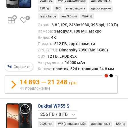
2025 год
WP (защищенный)
для военных
Б
120 Гц
NFC
влагозащита
ударостойкие
)
fast charge
нет 3.5 мм
Wi-Fi 6
е
Экран:
6.8 ", IPS, 2460х1080, 395 ppi, 120 Гц
м
Камера:
3 модуля, 108 МП, макро
к
Видео:
4K
о
Память:
512 ГБ, карта памяти
с
CPU (GPU):
Dimensity 7050 (Mali-G68)
т
ОЗУ:
12 ГБ, LPDDR5X
ь
Аккумулятор:
16000 мАч
б
Спросить
Корпус:
пластик, 524 г, толщина 24.8 мм
а
т
14 893 — 21 248
грн.
а
41 предложение
р
е
и
Oukitel WP55 S
(
512 ГБ
м
/
А
2025 год
WP (защищенный)
для военных
120 Гц
8 ГБ
512 ГБ
ч