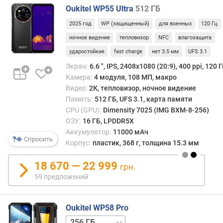
n
Oukitel WP55 Ultra
512 ГБ
t
2025 год
WP (защищенный)
для военных
120 Гц
s
)
ночное видение
тепловизор
NFC
влагозащита
ударостойкие
fast charge
нет 3.5 мм
UFS 3.1
п
Экран:
6.6 ", IPS, 2408х1080 (20:9), 400 ppi, 120 Г
р
Камера:
4 модуля, 108 МП, макро
о
Видео:
2К, тепловизор, ночное видение
ц
Память:
512 ГБ, UFS 3.1, карта памяти
е
CPU (GPU):
Dimensity 7025 (IMG BXM-8-256)
с
с
ОЗУ:
16 ГБ, LPDDR5X
о
Аккумулятор:
11000 мАч
Спросить
р
Корпус:
пластик, 368 г, толщина 15.3 мм
(
г
18 670 — 22 999
грн.
р
59 предложений
а
ф
и
Oukitel WP58 Pro
к
512 ГБ