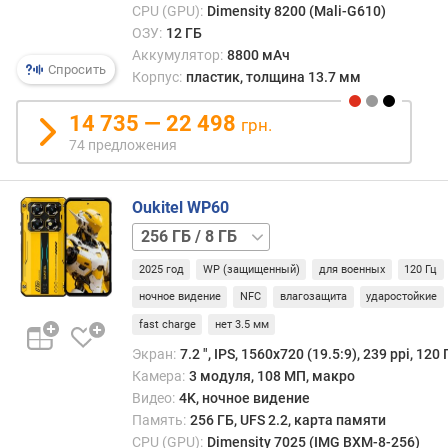
г
CPU (GPU):
Dimensity 8200 (Mali-G610)
и
ОЗУ:
12 ГБ
м
Аккумулятор:
8800 мАч
Спросить
Корпус:
пластик, толщина 13.7 мм
о
т
14 735 — 22 498
грн.
д
74 предложения
о
р
о
Oukitel WP60
г
512 ГБ
и
/
х
2025 год
WP (защищенный)
для военных
120 Гц
12 ГБ
512 ГБ
к
/
ночное видение
NFC
влагозащита
ударостойкие
д
16 ГБ
е
fast charge
нет 3.5 мм
ш
Экран:
7.2 ", IPS, 1560х720 (19.5:9), 239 ppi, 120 
е
Камера:
3 модуля, 108 МП, макро
в
Видео:
4K, ночное видение
ы
Память:
256 ГБ, UFS 2.2, карта памяти
м
CPU (GPU):
Dimensity 7025 (IMG BXM-8-256)