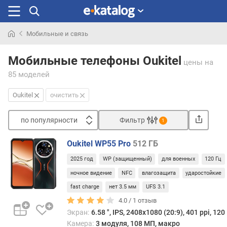
Мобильные и связь
Искали
раньше
Мобильные телефоны Oukitel
цены
на
85 моделей
Oukitel
очистить
по популярности
Фильтр
1
Сортировать
Oukitel WP55 Pro
512 ГБ
п
2025 год
WP (защищенный)
для военных
120 Гц
о
п
ночное видение
NFC
влагозащита
ударостойкие
о
fast charge
нет 3.5 мм
UFS 3.1
п
4.0 /
1
отзыв
у
Экран:
6.58 ", IPS, 2408х1080 (20:9), 401 ppi, 120
л
Камера:
3 модуля, 108 МП, макро
я