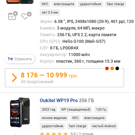
/
)
NFC
влагозащита
ударостойкие
fast charge
12 ГБ
нет 3.5 мм
в
Экран:
6.58 ", IPS, 2408х1080 (20:9), 401 ppi, 120
е
Камера:
3 модуля, 64 МП, макро
с
Память:
256 ГБ, UFS 2.2, карта памяти
(
г
CPU (GPU):
Helio G100 (Mali-G57)
)
ОЗУ:
8 ГБ, LPDDR4X
Аккумулятор:
11000 мАч
Спросить
о
Корпус:
пластик, 360 г, толщина 15.3 мм
п
е
8 176 — 10 999
грн.
р
49 предложений
а
ц
и
Oukitel WP19 Pro
256 ГБ
о
2023 год
WP (защищенный)
120 Гц
н
н
ночное видение
NFC
влагозащита
а
ударостойкие
fast charge
чистый Android
я
5.0 /
1
отзыв