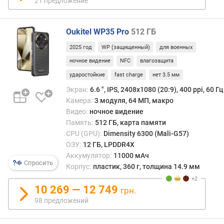
21 предложение
%
)
Oukitel WP35 Pro
512 ГБ
о
2025 год
WP (защищенный)
для военных
п
е
ночное видение
NFC
влагозащита
р
ударостойкие
fast charge
нет 3.5 мм
а
Экран:
6.6 ", IPS, 2408х1080 (20:9), 400 ppi, 60 Гц
т
Камера:
3 модуля, 64 МП, макро
и
в
Видео:
ночное видение
н
Память:
512 ГБ, карта памяти
а
CPU (GPU):
Dimensity 6300 (Mali-G57)
я
ОЗУ:
12 ГБ, LPDDR4X
п
Аккумулятор:
11000 мАч
Спросить
а
Корпус:
пластик, 360 г, толщина 14.9 мм
м
я
10 269 — 12 749
грн.
т
98 предложений
ь
(