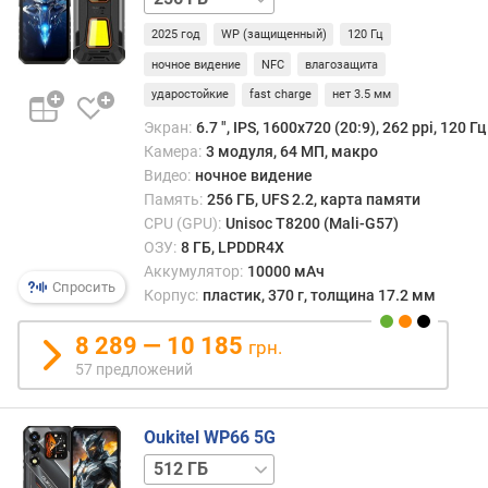
а
)
2025 год
WP (защищенный)
120 Гц
ночное видение
NFC
влагозащита
ч
а
ударостойкие
fast charge
нет 3.5 мм
с
Экран:
6.7 ", IPS, 1600х720 (20:9), 262 ppi, 120 Гц
т
Камера:
3 модуля, 64 МП, макро
о
Видео:
ночное видение
т
Память:
256 ГБ, UFS 2.2, карта памяти
а
CPU (GPU):
Unisoc T8200 (Mali-G57)
п
ОЗУ:
8 ГБ, LPDDR4X
р
Аккумулятор:
10000 мАч
о
Спросить
Корпус:
пластик, 370 г, толщина 17.2 мм
ц
е
8 289 — 10 185
грн.
с
57 предложений
с
о
р
Oukitel WP66 5G
а
(
256 ГБ
Г