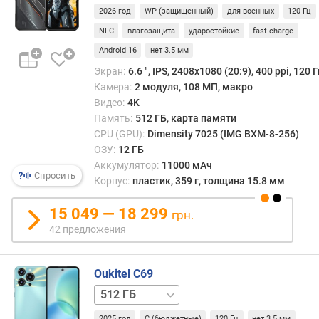
2026 год
WP (защищенный)
для военных
120 Гц
Г
ц
NFC
влагозащита
ударостойкие
fast charge
)
Android 16
нет 3.5 мм
я
Экран:
6.6 ", IPS, 2408х1080 (20:9), 400 ppi, 120 Г
д
Камера:
2 модуля, 108 МП, макро
е
Видео:
4K
р
Память:
512 ГБ, карта памяти
п
CPU (GPU):
Dimensity 7025 (IMG BXM-8-256)
р
ОЗУ:
12 ГБ
о
Аккумулятор:
11000 мАч
ц
Спросить
Корпус:
пластик, 359 г, толщина 15.8 мм
е
с
15 049 — 18 299
грн.
с
42 предложения
о
р
а
Oukitel C69
128 ГБ
256 ГБ
о
ц
2025 год
C (бюджетные)
120 Гц
нет 3.5 мм