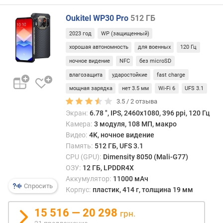
н
о
Oukitel WP30 Pro
512 ГБ
ш
е
2023 год
WP (защищенный)
н
хорошая автономность
для военных
120 Гц
и
ночное видение
NFC
без microSD
е
д
влагозащита
ударостойкие
fast charge
и
мощная зарядка
нет 3.5 мм
Wi-Fi 6
UFS 3.1
с
3.5 /
2
отзыва
п
Экран:
6.78 ", IPS, 2460х1080, 396 ppi, 120 Гц
л
Камера:
3 модуля, 108 МП, макро
е
Видео:
4K, ночное видение
й
Память:
512 ГБ, UFS 3.1
/
к
CPU (GPU):
Dimensity 8050 (Mali-G77)
о
ОЗУ:
12 ГБ, LPDDR4X
р
Аккумулятор:
11000 мАч
Спросить
п
Корпус:
пластик, 414 г, толщина 19 мм
у
с
15 516 — 20 298
грн.
(