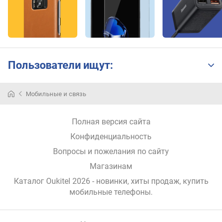
Б
)
т
е
с
Пользователи ищут:
т
A
n
Мобильные и связь
T
u
T
Полная версия сайта
u
Конфиденциальность
B
e
Вопросы и пожелания по сайту
n
Магазинам
c
h
Каталог Oukitel 2026
- новинки, хиты продаж,
купить
m
мобильные телефоны
.
a
r
k