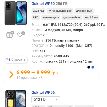
Г
Oukitel WP50
256 ГБ
Б
2024 год
WP (защищенный)
для военных
)
NFC
влагозащита
ударостойкие
нет 3.5 мм
в
Экран:
6.6 ", IPS, 1612х720 (20:9), 267 ppi, 60 Гц
с
Камера:
3 модуля, 48 МП, макро
т
Видео:
2К
р
Память:
256 ГБ, карта памяти
о
CPU (GPU):
Dimensity 6100+ (Mali-G57)
е
ОЗУ:
4 ГБ
н
Аккумулятор:
6500 мАч
н
Спросить
а
Корпус:
пластик, 281 г, толщина 12 мм
я
п
6 999 — 8 999
грн.
а
16 предложений
м
я
т
Oukitel WP56
ь
256 ГБ
(
Г