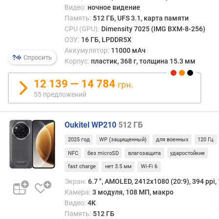
Видео:
ночное видение
р
Память:
512 ГБ, UFS 3.1, карта памяти
н
о
CPU (GPU):
Dimensity 7025 (IMG BXM-8-256)
с
ОЗУ:
16 ГБ, LPDDR5X
т
Аккумулятор:
11000 мАч
Спросить
и
Корпус:
пластик, 368 г, толщина 15.3 мм
о
12 139 — 14 784
грн.
т
55 предложений
д
е
ш
Oukitel WP210
512 ГБ
е
2025 год
WP (защищенный)
для военных
120 Гц
в
ы
NFC
без microSD
влагозащита
ударостойкие
х
fast charge
нет 3.5 мм
Wi-Fi 6
к
Экран:
6.7 ", AMOLED, 2412х1080 (20:9), 394 ppi,
д
Камера:
3 модуля, 108 МП, макро
о
р
Видео:
4K
о
Память:
512 ГБ