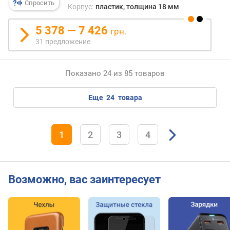
Спросить
Корпус:
пластик, толщина 18 мм
я
т
5 378 — 7 426
и
грн.
31 предложение
м
а
к
Показано 24 из 85 товаров
с
.
еще
24
товара
о
б
ъ
1
2
3
4
е
м
к
а
Возможно, вас заинтересует
р
т
ы
(
Г