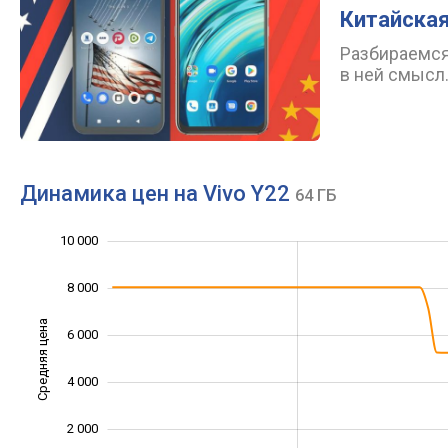
Китайская
Разбираемся,
в ней смысл
Динамика цен на Vivo Y22
64 ГБ
10 000
12 000
-4 000
-2 000
8 000
Средняя цена
6 000
10 000
4 000
2 000