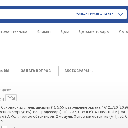
только мобильные телефоны
товая техника
Климат
Дом
Детские товары
Авт
ЗЫВЫ
ЗАДАТЬ ВОПРОС
АКСЕССУАРЫ
10+
родаже
рн.
; Основной дисплей: дисплей ("): 6.55; разрешение экрана: 1612х720 (20:9)
лей/корпус (%): 82; Процессор (ГГц): 2.35; ОЗУ (ГБ): 4; Память (ГБ): 64;
croSD; Количество объективов: 2 модуля; Основной объектив (МП): 50; С
/с