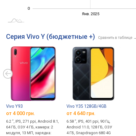
0
Янв. 2027
Июль
Апр.
Апр.
Окт.
Окт.
Янв. 2025
L
Серия Vivo Y (бюджетные +)
Сравнить в таблице
Vivo Y93
Vivo Y35 128GB/4GB
от 4 000 грн.
от 4 640 грн.
6.2 ", IPS, 271 ppi, Android 8.1,
6.58 ", IPS, 401 ppi, 90 Гц,
64 ГБ, ОЗУ 4 ГБ, камера: 2
Android 11.0, 128 ГБ, ОЗУ
модуля, 13 МП, зарядка:
4 ГБ, Snapdragon 680 4G