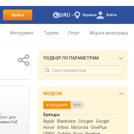
RU
Найти
Украина
Войти
о
Инструмент
Туризм
Спорт
Мода и аксессуары
ПОДБОР ПО ПАРАМЕТРАМ
МОДЕЛИ
в продаже
все
;
Бренды
 Слот для
Apple
Blackview
Doogee
Google
ъемка Full
Honor
Infinix
Motorola
OnePlus
OPPO
Oukitel
Poco
Realme