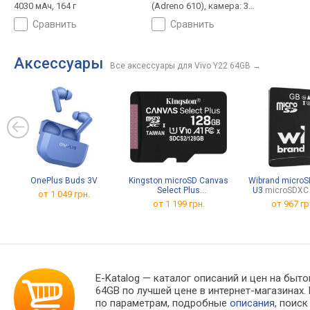
4030 мАч, 164 г
(Adreno 610), камера: 3
модуля, 50 МП, Wi-Fi 5,
сравнить
сравнить
защита IP54, зарядка:
5000 мАч, 188 г
Аксессуары
Все аксессуары для Vivo Y22 64GB
→
OnePlus Buds 3V
Kingston microSD Canvas
Wibrand microS
Select Plus
U3
microSDXC
от 1 049 грн.
microSDXC 128Gb
от
1 199 грн.
от
967 гр
E-Katalog
— каталог описаний и цен на быто
64GB по лучшей цене в интернет-магазина
по параметрам, подробные
описания
, поис