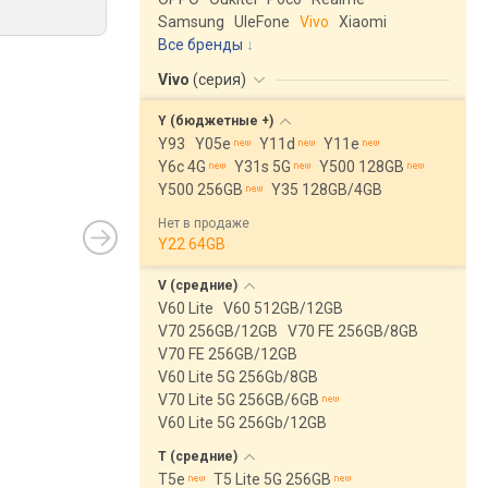
Samsung
UleFone
Vivo
Xiaomi
Все бренды
Vivo
(
серия
)
Y (бюджетные
+)
Y93
Y05e
Y11d
Y11e
Y6c 4G
Y31s 5G
Y500 128GB
Y500 256GB
Y35 128GB/4GB
Нет в продаже
Y22 64GB
V
(средние)
V60 Lite
V60 512GB/12GB
V70 256GB/12GB
V70 FE 256GB/8GB
V70 FE 256GB/12GB
V60 Lite 5G 256Gb/8GB
V70 Lite 5G 256GB/6GB
V60 Lite 5G 256Gb/12GB
T
(средние)
T5e
T5 Lite 5G 256GB