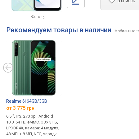
в список
Фото
12
Рекомендуем товары в наличии
Мобильные т
Realme 6i 64GB/3GB
от 3 775 грн.
6.5 ", IPS, 270 ppi, Android
10.0, 64 ГБ, eMMC, ОЗУ 3 ГБ,
LPDDR4X, камера: 4 модуля,
48 МП, + 8 МП, NFC, зарядка: