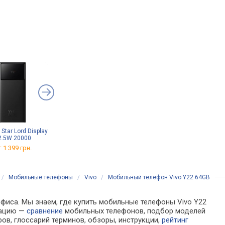
Star Lord Display
Samsung EP-T2510
Ugreen Nexode 30W GaN
2.5W 20000
USB C Charger
от 500 грн.
 1 399 грн.
от 569 грн.
/
Мобильные телефоны
/
Vivo
/
Мобильный телефон Vivo Y22 64GB
офиса. Мы знаем, где купить мобильные телефоны Vivo Y22
мацию —
сравнение
мобильных телефонов, подбор моделей
ов, глоссарий терминов, обзоры, инструкции,
рейтинг