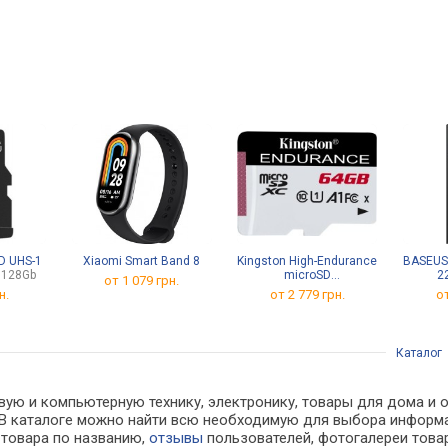
D UHS-1
Xiaomi Smart Band 8
Kingston High-Endurance
BASEUS 
 128Gb
microSD
2
от 1 079 грн.
microSDXC 128Gb
н.
от
2 779 грн.
от
Каталог
вую и компьютерную технику, электронику, товары для дома и 
х. В каталоге можно найти всю необходимую для выбора инфор
к товара по названию,
отзывы
пользователей, фотогалереи товар