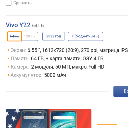
5000 мАч, 199 г
сравнить
Vivo Y22
64 ГБ
64 ГБ
128 ГБ
2022 год
Y (бюджетные +)
Экран:
6.55 ", 1612х720 (20:9), 270 ppi, матрица IPS
Память:
64 ГБ, + карта памяти, ОЗУ 4 ГБ
Камера:
2 модуля, 50 МП, макро, Full HD
Аккумулятор:
5000 мАч