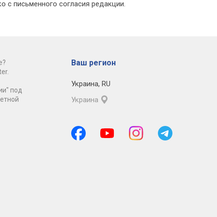
о с письменного согласия редакции.
Ваш регион
е?
er.
Украина
,
RU
ии" под
ретной
Украина