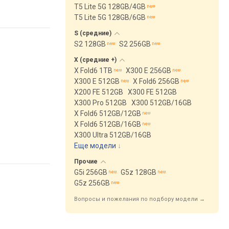
T5 Lite 5G 128GB/4GB
T5 Lite 5G 128GB/6GB
S
(средние)
S2 128GB
S2 256GB
X (средние
+)
X Fold6 1TB
X300 E 256GB
X300 E 512GB
X Fold6 256GB
X200 FE 512GB
X300 FE 512GB
X300 Pro 512GB
X300 512GB/16GB
X Fold6 512GB/12GB
X Fold6 512GB/16GB
X300 Ultra 512GB/16GB
Еще модели
↓
Прочие
G5i 256GB
G5z 128GB
G5z 256GB
Вопросы и пожелания по подбору модели →