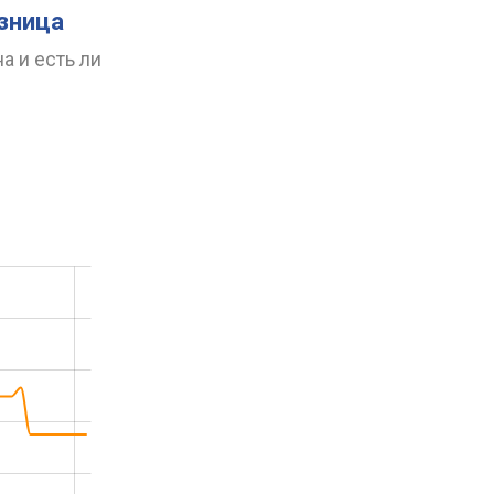
азница
а и есть ли