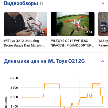
Видеообзоры
11
WlToys Q212 Unboxing -
WLTOYS Q212 FVP 5.8G
WLtoy
Drone Bagus Dan Murah -
SPACESHIP QUADCOPTER
Review
Yang Jual Salah Kasih
'PRETTY COOL
Harga Kayanya xD
Динамика цен на WL Toys Q212G
3 700
 900
 000
 800
3 600
3 500
Средняя цена
3 400
3 100