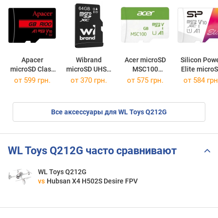
Apacer
Wibrand
Acer microSD
Silicon Pow
microSD Class
microSD UHS-I
MSC100
Elite micro
10 UHS-I
Class 10
microSDXC 64Gb
UHS-I U1
от
599 грн.
от
370 грн.
от
575 грн.
от
584 грн
microSDXC 64Gb
microSDXC 64Gb
Class10 V10
microSDXC 
Все аксессуары для WL Toys Q212G
WL Toys Q212G часто сравнивают
WL Toys Q212G
vs
Hubsan X4 H502S Desire FPV