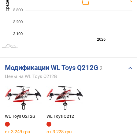
3 300
3 200
3 100
2024
2025
2028
2026
L
Модификации WL Toys Q212G
2
Цены на WL Toys Q212G
WL Toys Q212G
WL Toys Q212
от 3 249 грн.
от 3 228 грн.