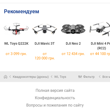
Рекомендуем
WL Toys Q222K
DJI Mavic 3T
DJI Neo 2
DJI Mini 4 P
(RC2)
от 3 099 грн.
от
от 12 434 грн.
от 44 100 гр
120 000 грн.
Квадрокоптеры (дроны)
WL Toys
Фильтр
Все 
Полная версия сайта
Конфиденциальность
Вопросы и пожелания по сайту