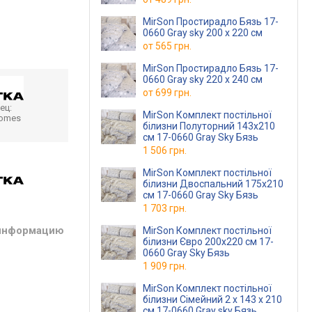
MirSon Простирадло Бязь 17-
0660 Gray sky 200 х 220 см
от
565 грн.
MirSon Простирадло Бязь 17-
0660 Gray sky 220 х 240 см
от
699 грн.
ец:
MirSon Комплект постільної
homes
білизни Полуторний 143х210
см 17-0660 Gray Sky Бязь
1 506 грн.
MirSon Комплект постільної
білизни Двоспальний 175х210
см 17-0660 Gray Sky Бязь
1 703 грн.
 информацию
MirSon Комплект постільної
білизни Євро 200х220 см 17-
0660 Gray Sky Бязь
1 909 грн.
MirSon Комплект постільної
білизни Сімейний 2 x 143 x 210
см 17-0660 Gray sky Бязь