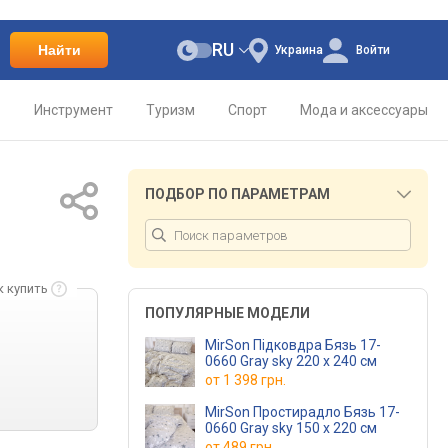
RU
Найти
Украина
Войти
о
Инструмент
Туризм
Спорт
Мода и аксессуары
ПОДБОР ПО ПАРАМЕТРАМ
к купить
ПОПУЛЯРНЫЕ МОДЕЛИ
MirSon Підковдра Бязь 17-
0660 Gray sky 220 x 240 см
от
1 398 грн.
MirSon Простирадло Бязь 17-
0660 Gray sky 150 х 220 см
от
489 грн.