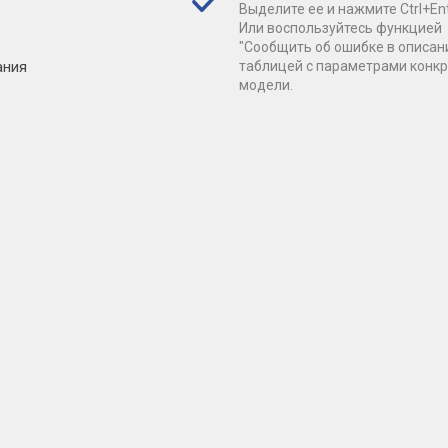
Выделите ее и нажмите Ctrl+Ent
Или воспользуйтесь функцией
"Сообщить об ошибке в описан
ания
таблицей с параметрами конк
модели.