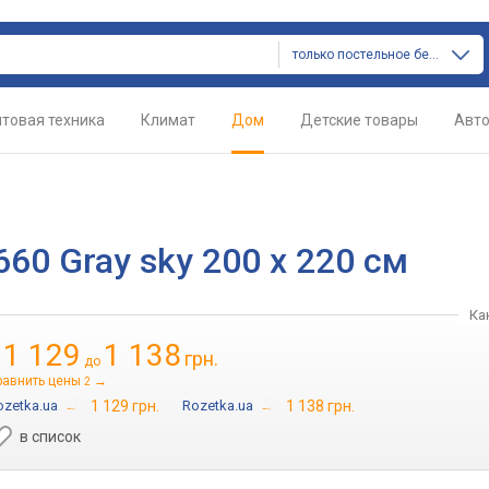
только постельное белье
товая техника
Климат
Дом
Детские товары
Авт
60 Gray sky 200 x 220 см
Ка
1 129
1 138
грн.
т
до
равнить цены
→
2
ozetka.ua
→
1 129 грн.
Rozetka.ua
→
1 138 грн.
в список