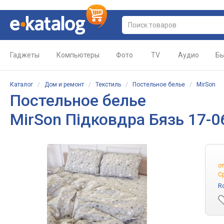
Гаджеты
Компьютеры
Фото
TV
Аудио
Бы
Каталог
/
Дом и ремонт
/
Текстиль
/
Постельное белье
/
MirSon
Постельное белье
MirSon Підковдра Бязь 17-06
о
С
R