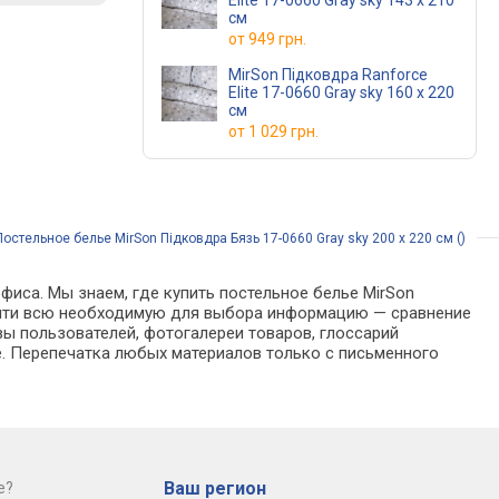
Elite 17-0660 Gray sky 143 x 210
см
от
949 грн.
MirSon Підковдра Ranforce
Elite 17-0660 Gray sky 160 x 220
см
от
1 029 грн.
Постельное белье MirSon Підковдра Бязь 17-0660 Gray sky 200 x 220 см ()
фиса. Мы знаем, где купить постельное белье MirSon
о найти всю необходимую для выбора информацию — сравнение
вы пользователей, фотогалереи товаров, глоссарий
е. Перепечатка любых материалов только с письменного
Ваш регион
е?