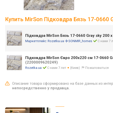
Купить MirSon Підковдра Бязь 17-0660 G
Підковдра MirSon Бязь 17-0660 Gray sky 200 
Маркетплейс:
Rozetka.ua
SONMIR_homes
С нами 7 
Підковдра MirSon Євро 200х220 см 17-0660 Gr
(2200009620249)
Rozetka.ua
С нами 7 лет
(Киев)
Пожаловаться
Описание товара сформировано на базе данных из инте
непосредственно у продавца.