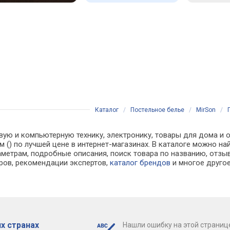
Каталог
/
Постельное белье
/
MirSon
/
вую и компьютерную технику, электронику, товары для дома и о
 см () по лучшей цене в интернет-магазинах. В каталоге можн
аметрам, подробные описания, поиск товара по названию, отзы
аров, рекомендации экспертов,
каталог брендов
и многое друго
х странах
Нашли ошибку на этой страниц