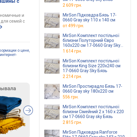
ашины с
2 609 грн.
MirSon Підковдра Бязь 17-
ономичные и
0660 Gray sky 110 x 140 см
для семей с
от
499 грн.
MirSon Комплект постільної
білизни Полуторний Євро
160х220 см 17-0660 Gray Sky
Бязь
формации о цене,
1 614 грн.
интернет-
MirSon Комплект постільної
білизни King Size 220х240 см
17-0660 Gray Sky Бязь
2 214 грн.
MirSon Простирадло Бязь 17-
0660 Gray sky 180x220 см
556 грн.
MirSon Комплект постільної
білизни Сімейний 2 x 160 x 220
см 17-0660 Gray sky Бязь
2 815 грн.
MirSon Підковдра Ranforce