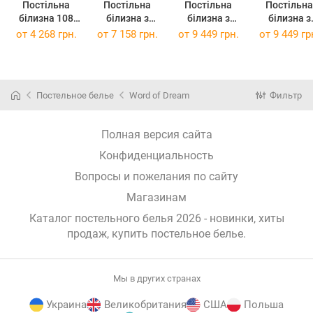
Постільна
Постільна
Постільна
Постільна
білизна 108
білизна з
білизна з
білизна з
Сатин сімейне
вишивкою 509
вишивкою 507
вишивкою 509
от
4 268 грн.
от
7 158 грн.
от
9 449 грн.
от
9 449 гр
2х150х215
Жаккард євро
Жаккард
Жаккард
200х220
сімейна
сімейна
2х150х215
2х150х21
Постельное белье
Word of Dream
Фильтр
Полная версия сайта
Конфиденциальность
Вопросы и пожелания по сайту
Магазинам
Каталог постельного белья 2026 - новинки, хиты
продаж,
купить постельное белье
.
Мы в других странах
Украина
Великобритания
США
Польша