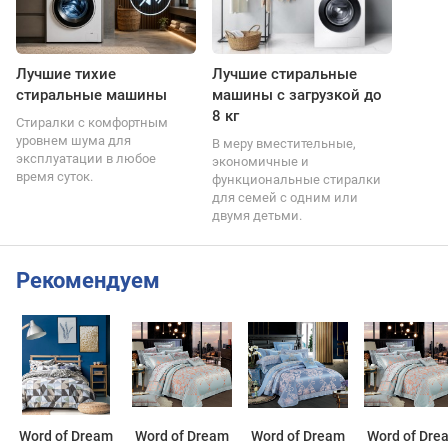
Лучшие тихие
Лучшие стиральные
стиральные машины
машины с загрузкой до
8 кг
Стиралки с комфортным
уровнем шума для
В меру вместительные,
эксплуатации в любое
экономичные и
время суток.
функциональные стиралки
для семей с одним или
двумя детьми.
Рекомендуем
Word of Dream
Word of Dream
Word of Dream
Word of Dre