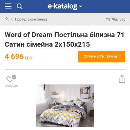
Постельное белье
Фильтр
Искали
раньше
Word of Dream Постільна білизна 71
Сатин сімейна 2х150х215
4 696
2
СРАВНИТЬ ЦЕНЫ
грн.
в список