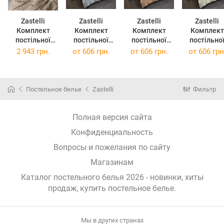
Zastelli
Zastelli
Zastelli
Zastelli
Комплект
Комплект
Комплект
Комплект
постільної
постільної
постільної
постільно
білизни 15-
білизни 14-
білизни 15-
білизни 11-
2 943 грн.
от
606 грн.
от
606 грн.
от
606 грн
1214 Beige
4105 Gray
1125 Porcini
0106 Swee
Stripes сатин
жниварка
жатка
Corn жнива
євро 200х220
полуторна
полуторна
полуторн
145х210 Сірий
145х210
145х210
Постельное белье
Zastelli
Фильтр
Бежевий
Айворі
Полная версия сайта
Конфиденциальность
Вопросы и пожелания по сайту
Магазинам
Каталог постельного белья 2026 - новинки, хиты
продаж,
купить постельное белье
.
Мы в других странах