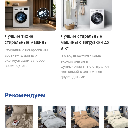
Лучшие тихие
Лучшие стиральные
стиральные машины
машины с загрузкой до
8 кг
Стиралки с комфортным
уровнем шума для
В меру вместительные,
эксплуатации в любое
экономичные и
время суток.
функциональные стиралки
для семей с одним или
двумя детьми.
Рекомендуем