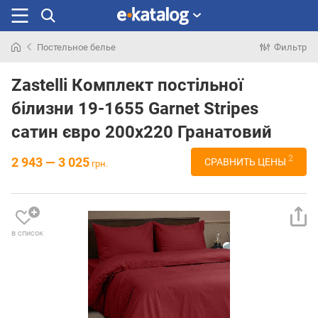
Постельное белье
Фильтр
Искали
раньше
Zastelli Комплект постільної
білизни 19-1655 Garnet Stripes
сатин євро 200х220 Гранатовий
2
2 943 — 3 025
СРАВНИТЬ ЦЕНЫ
грн.
в список