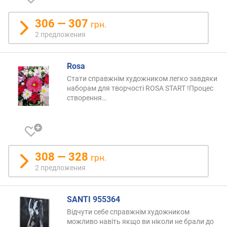
д
о
306 — 307
грн.
р
2 предложения
о
г
и
Rosa
х
к
Стати справжнім художником легко завдяки
наборам для творчості ROSA START !Процес
д
створення
…
е
ш
е
в
ы
м
308 — 328
грн.
2 предложения
п
о
а
SANTI 955364
л
Відчути себе справжнім художником
ф
можливо навіть якщо ви ніколи не брали до
а