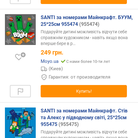
SANTI за номерами Майнкрафт. БУУМ,
25*25см 955474
(955474)
Подаруйте дитині можливість відчути себе
справжнім художником - навіть якщо вона
вперше бере в
р…
249
грн.
Moyo.ua
С нами более 10-ти лет
(Киев)
Гарантия: от производителя
Купить!
SANTI за номерами Майнкрафт. Стів
та Алекс у підводному світі, 25*25см
955475
(955475)
Подаруйте дитині можливість відчути себе
справжнім художником - навіть якщо вона