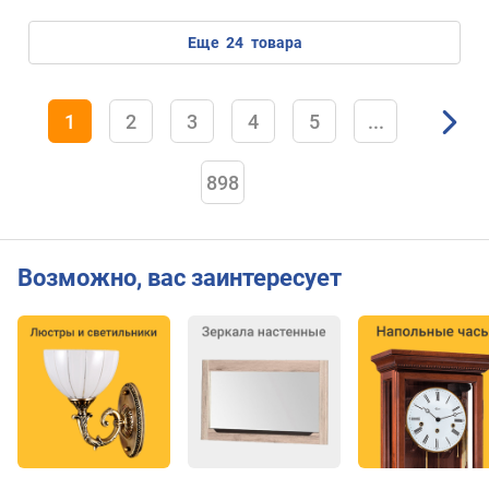
еще
24
товара
1
2
3
4
5
...
898
Возможно, вас заинтересует