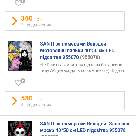
360
грн.
2 предложения
SANTI за номерами Венздей.
Моторошні ляльки 40*50 см LED
підсвітка 955070
(955070)
*LED-нитка живиться від двох батарейок
типу AA (не входять до комплекту).
Відчут…
530
грн.
3 предложения
SANTI за номерами Венздей. Зловісна
маска 40*50 см LED підсвітка 955078