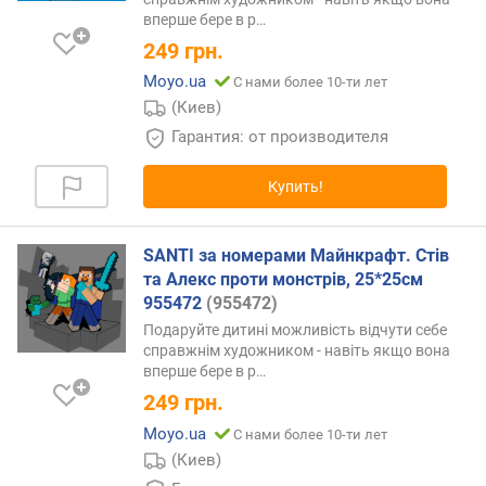
вперше бере в
р…
249
грн.
Moyo.ua
С нами более 10-ти лет
(Киев)
Гарантия: от производителя
Купить!
SANTI за номерами Майнкрафт. Стів
та Алекс проти монстрів, 25*25см
955472
(955472)
Подаруйте дитині можливість відчути себе
справжнім художником - навіть якщо вона
вперше бере в
р…
249
грн.
Moyo.ua
С нами более 10-ти лет
(Киев)