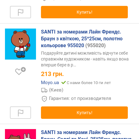
Z
-
Купить!
A
)
SANTI за номерами Лайн Френдс.
Браун з квіткою, 25*25см, полотно
кольорове 955020
(955020)
Подаруйте дитині можливість відчути себе
справжнім художником - навіть якщо вона
вперше бере в
р…
213
грн.
Moyo.ua
С нами более 10-ти лет
(Киев)
Гарантия: от производителя
Купить!
SANTI за номерами Лайн Френдс.