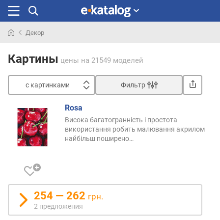
Декор
Искали
раньше
Картины
цены
на 21549 моделей
с картинками
Фильтр
Сортировать
Rosa
с
Висока багатогранність і простота
к
використання робить малювання акрилом
а
найбільш
поширено…
р
т
и
н
к
254 — 262
грн.
а
2 предложения
м
и