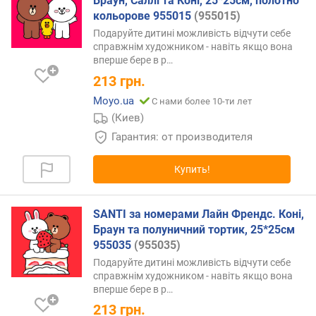
Браун, Саллі та Коні, 25*25см, полотно
кольорове 955015
(955015)
Подаруйте дитині можливість відчути себе
справжнім художником - навіть якщо вона
вперше бере в
р…
213
грн.
Moyo.ua
С нами более 10-ти лет
(Киев)
Гарантия: от производителя
Купить!
SANTI за номерами Лайн Френдс. Коні,
Браун та полуничний тортик, 25*25см
955035
(955035)
Подаруйте дитині можливість відчути себе
справжнім художником - навіть якщо вона
вперше бере в
р…
213
грн.