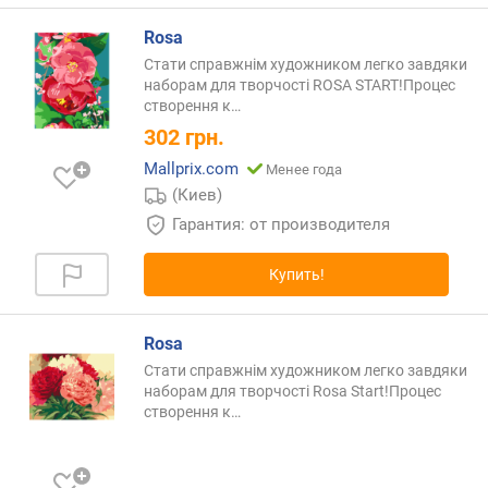
Rosa
о
т
Стати справжнім художником легко завдяки
д
наборам для творчості ROSA START!Процес
створення
к…
е
ш
302
грн.
е
Mallprix.com
Менее года
в
(Киев)
ы
х
Гарантия: от производителя
к
д
Купить!
о
р
о
Rosa
г
Стати справжнім художником легко завдяки
и
наборам для творчості Rosa Start!Процес
м
створення
к…
о
т