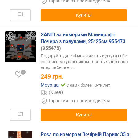
Гарантия: от производителя
Купить!
SANTI за номерами Майнкрафт.
Печера з павуками, 25*25см 955473
(955473)
Подаруйте дитині можливість відчути себе
справжнім художником - навіть якщо вона
вперше бере в
р…
249
грн.
Moyo.ua
С нами более 10-ти лет
(Киев)
Гарантия: от производителя
Купить!
Rosa по номерам Вечірній Париж 35 х