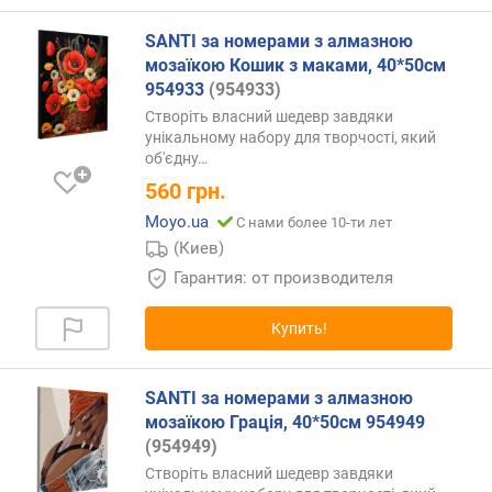
SANTI за номерами з алмазною
мозаїкою Кошик з маками, 40*50см
954933
(954933)
Створіть власний шедевр завдяки
унікальному набору для творчості, який
об'єдну…
560
грн.
Moyo.ua
С нами более 10-ти лет
(Киев)
Гарантия: от производителя
Купить!
SANTI за номерами з алмазною
мозаїкою Грація, 40*50см 954949
(954949)
Створіть власний шедевр завдяки