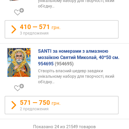
унікальному набору для творчості, який
об'єдну…
410 — 571
грн.
3 предложения
SANTI за номерами з алмазною
мозаїкою Святий Миколай, 40*50 см.
954695
(954695)
Створіть власний шедевр завдяки
унікальному набору для творчості, який
об'єдну…
571 — 750
грн.
2 предложения
Показано 24 из 21549 товаров