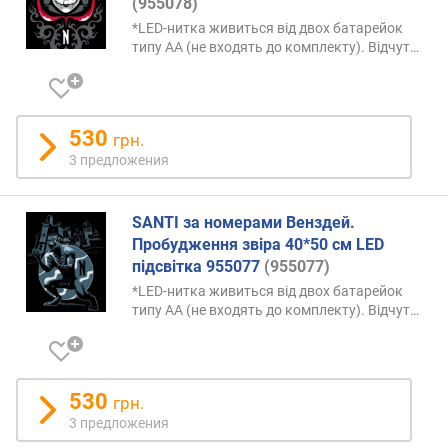
(955078)
*LED-нитка живиться від двох батарейок
типу AA (не входять до комплекту).
Відчут…
530
грн.
3 предложения
SANTI за номерами Венздей.
Пробудження звіра 40*50 см LED
підсвітка 955077
(955077)
*LED-нитка живиться від двох батарейок
типу AA (не входять до комплекту).
Відчут…
530
грн.
3 предложения