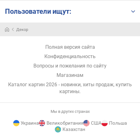
Пользователи ищут:
Предметы
Декор
художественного
искусства
—
Полная версия сайта
результат
Конфиденциальность
творческой
деятельности,
Вопросы и пожелания по сайту
который
Магазинам
зачастую
используется
Каталог картин 2026 - новинки, хиты продаж,
купить
в
картины
.
качестве
дизайнерских
изысков
Мы в других странах
или
Украина
Великобритания
США
Польша
как
Казахстан
цель
хобби