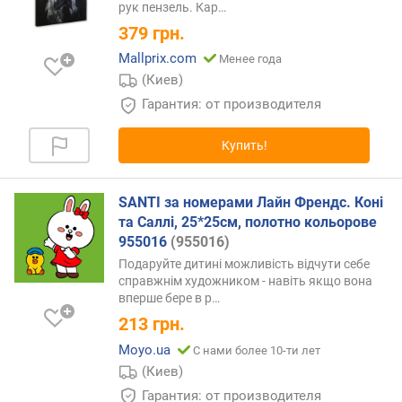
рук пензель.
Кар…
в
379
грн.
и
т
Mallprix.com
Менее года
у
(Киев)
(
Гарантия: от производителя
A
-
Купить!
Z
)
SANTI за номерами Лайн Френдс. Коні
п
та Саллі, 25*25см, полотно кольорове
о
955016
(955016)
а
л
Подаруйте дитині можливість відчути себе
ф
справжнім художником - навіть якщо вона
вперше бере в
р…
а
в
213
грн.
и
Moyo.ua
С нами более 10-ти лет
т
(Киев)
у
(
Гарантия: от производителя