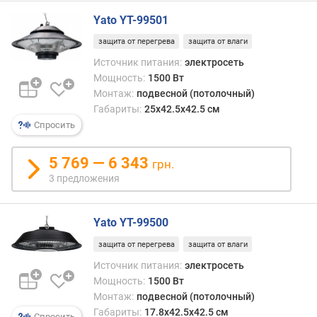
п
Yato YT-99501
о
защита от перегрева
защита от влаги
о
т
Источник питания:
электросеть
з
Мощность:
1500 Вт
ы
Монтаж:
подвесной (потолочный)
в
Габариты:
25x42.5x42.5 см
а
Спросить
м
5 769 — 6 343
п
грн.
о
3 предложения
д
а
т
Yato YT-99500
е
защита от перегрева
защита от влаги
д
Источник питания:
электросеть
о
Мощность:
1500 Вт
б
а
Монтаж:
подвесной (потолочный)
в
Габариты:
17.8x42.5x42.5 см
Спросить