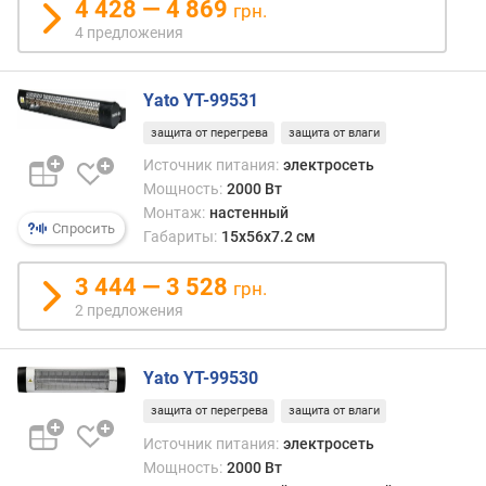
4 428 — 4 869
грн.
р
4 предложения
н
о
с
Yato YT-99531
т
и
защита от перегрева
защита от влаги
Источник питания:
электросеть
о
Мощность:
2000 Вт
т
Монтаж:
настенный
д
Спросить
Габариты:
15x56x7.2 см
е
ш
3 444 — 3 528
грн.
е
2 предложения
в
ы
х
Yato YT-99530
к
д
защита от перегрева
защита от влаги
о
Источник питания:
электросеть
р
Мощность:
2000 Вт
о