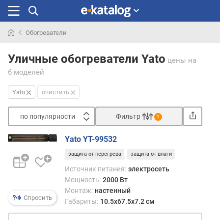
Обогреватели
Искали
раньше
Уличные обогреватели Yato
цены
на
6 моделей
Yato
очистить
по популярности
Фильтр
1
Сортировать
Yato YT-99532
п
защита от перегрева
защита от влаги
о
п
Источник питания:
электросеть
о
Мощность:
2000 Вт
п
Монтаж:
настенный
у
Спросить
Габариты:
10.5x67.5x7.2 см
л
я