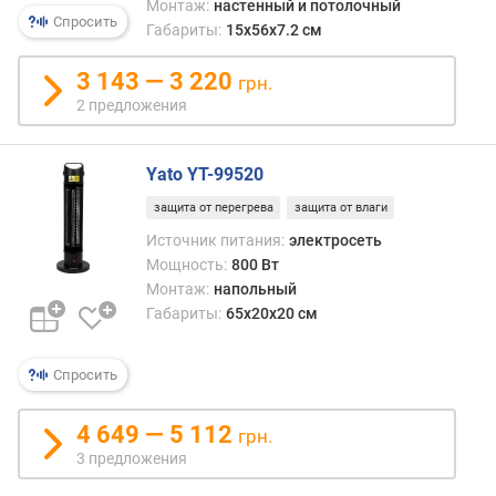
Монтаж:
настенный и потолочный
г
Спросить
Габариты:
15x56x7.2 см
и
м
3 143 — 3 220
грн.
о
2 предложения
т
д
о
Yato YT-99520
р
защита от перегрева
защита от влаги
о
г
Источник питания:
электросеть
и
Мощность:
800 Вт
х
Монтаж:
напольный
к
Габариты:
65x20x20 см
д
е
Спросить
ш
е
в
4 649 — 5 112
грн.
ы
3 предложения
м