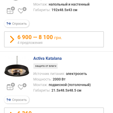
о
с
Монтаж:
напольный и настенный
г
места
Габариты:
192x48.5x43 см
и
удобн
м
чем
Спросить
всяк
о
раз
т
приб
6 900 — 8 100
д
грн.
к
о
4 предложения
устро
р
о
г
Activa Katalana
и
защита от влаги
х
Источник питания:
электросеть
к
д
Мощность:
2000 Вт
е
Монтаж:
подвесной (потолочный)
ш
Габариты:
21.5x48.5x48.5 см
е
Спросить
в
ы
м