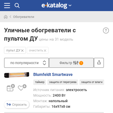
Обогреватели
Искали
Пуль
раньше
Уличные обогреватели с
ДУ
пультом ДУ
— пул
цены
на 31 модель
дист
управ
пульт ДУ
очистить
позв
управ
по популярности
Фильтр
1
обог
Сортировать
на
Blumfeldt Smartwave
расст
п
особ
таймер
защита от перегрева
защита от влаги
о
поле
п
Источник питания:
электросеть
тогда
о
Мощность:
2400 Вт
когда
п
Монтаж:
напольный
устро
у
Спросить
Габариты:
16x97x8 см
уста
л