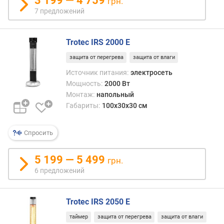
3 199 — 4 759
грн.
д
7 предложений
л
о
ж
Trotec IRS 2000 E
е
защита от перегрева
защита от влаги
н
и
Источник питания:
электросеть
й
Мощность:
2000 Вт
Монтаж:
напольный
Габариты:
100x30x30 см
м
а
Спросить
к
с
и
5 199 — 5 499
грн.
м
6 предложений
а
л
ь
Trotec IRS 2050 E
н
а
таймер
защита от перегрева
защита от влаги