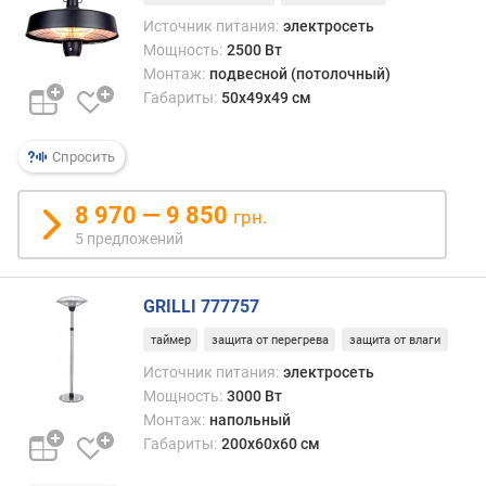
а
Источник питания:
электросеть
ж
Мощность:
2500 Вт
Монтаж:
подвесной (потолочный)
в
Габариты:
50x49x49 см
е
с
(
Спросить
к
г
8 970 — 9 850
грн.
)
5 предложений
GRILLI 777757
таймер
защита от перегрева
защита от влаги
Источник питания:
электросеть
Мощность:
3000 Вт
Монтаж:
напольный
Габариты:
200x60x60 см