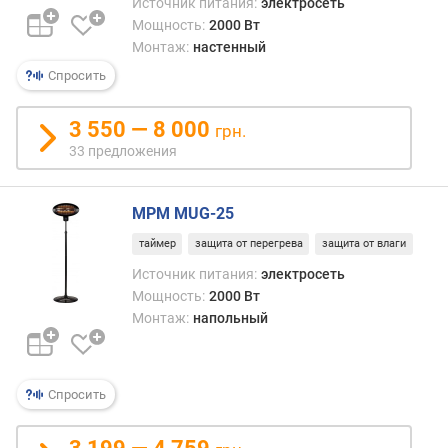
в
Источник питания:
электросеть
л
Мощность:
2000 Вт
е
Монтаж:
настенный
н
Спросить
и
я
3 550 — 8 000
грн.
п
33 предложения
о
к
о
MPM MUG-25
л
таймер
защита от перегрева
защита от влаги
и
Источник питания:
электросеть
ч
Мощность:
2000 Вт
е
с
Монтаж:
напольный
т
в
у
Спросить
п
р
е