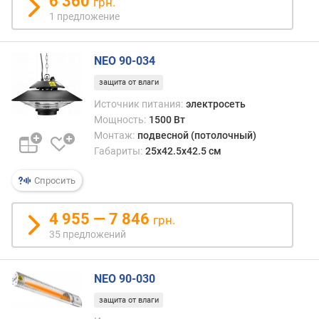
6 360
грн.
1 предложение
п
о
о
NEO 90-034
т
з
защита от влаги
ы
Источник питания:
электросеть
в
Мощность:
1500 Вт
а
Монтаж:
подвесной (потолочный)
м
Габариты:
25x42.5x42.5 см
п
Спросить
о
д
4 955 — 7 846
а
грн.
т
35 предложений
е
д
о
NEO 90-030
б
защита от влаги
а