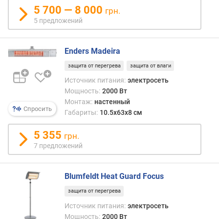
в
я
5 700 — 8 000
грн.
труд
р
5 предложений
месте
н
Одна
о
и
с
Enders Madeira
в
т
други
и
защита от перегрева
защита от влаги
ситуа
Источник питания:
электросеть
он
о
Мощность:
2000 Вт
може
т
Монтаж:
настенный
оказа
д
Спросить
Габариты:
10.5x63x8 см
весь
е
кстат
ш
5 355
—
грн.
е
ведь
7 предложений
в
в
ы
любо
х
случа
Blumfeldt Heat Guard Focus
к
отдав
д
защита от перегрева
кома
о
не
Источник питания:
электросеть
р
двига
Мощность:
2000 Вт