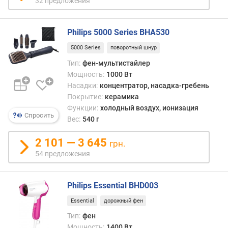
32 предложения
у
р
о
Philips 5000 Series BHA530
в
е
5000 Series
поворотный шнур
н
Тип:
фен-мультистайлер
ь
Мощность:
1000 Вт
ш
Насадки:
концентратор, насадка-гребень
у
Покрытие:
керамика
м
Функции:
холодный воздух, ионизация
а
Спросить
Вес:
540 г
(
д
2 101 — 3 645
грн.
Б
54 предложения
)
ш
Philips Essential BHD003
и
р
Essential
дорожный фен
и
Тип:
фен
н
Мощность:
1400 Вт