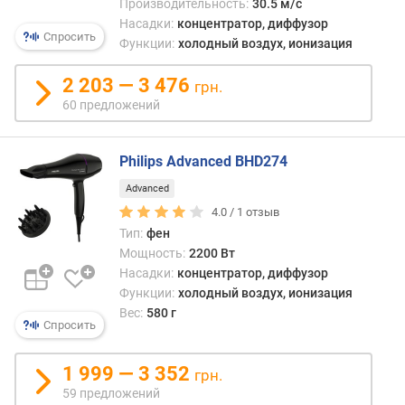
Производительность:
30.5 м/с
я
Насадки:
концентратор, диффузор
р
Спросить
Функции:
холодный воздух, ионизация
н
о
2 203 — 3 476
с
грн.
т
60 предложений
и
о
Philips Advanced BHD274
т
Advanced
д
4.0 /
1
отзыв
е
ш
Тип:
фен
е
Мощность:
2200 Вт
в
Насадки:
концентратор, диффузор
ы
Функции:
холодный воздух, ионизация
х
Вес:
580 г
Спросить
к
д
о
1 999 — 3 352
грн.
р
59 предложений