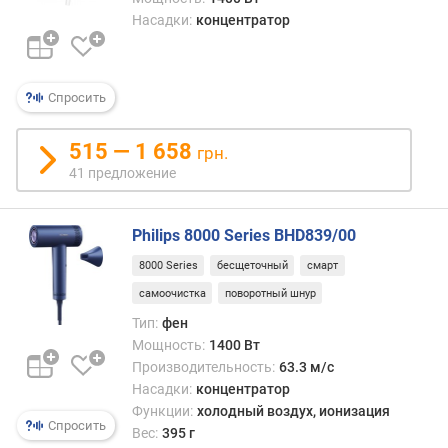
а
Насадки:
концентратор
п
л
а
с
Спросить
т
и
515 — 1 658
н
грн.
ы
41 предложение
(
м
м
Philips 8000 Series BHD839/00
)
8000 Series
бесщеточный
смарт
д
самоочистка
поворотный шнур
л
Тип:
фен
и
Мощность:
1400 Вт
н
Производительность:
63.3 м/с
а
Насадки:
концентратор
п
Функции:
холодный воздух, ионизация
л
Спросить
Вес:
395 г
а