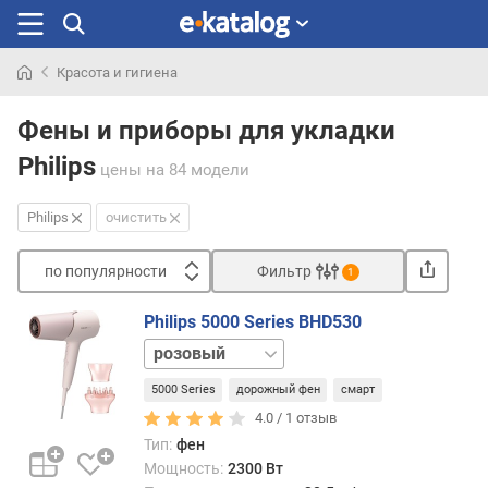
Красота и гигиена
Искали
раньше
Фены и приборы для укладки
Philips
цены
на 84 модели
Philips
очистить
по популярности
Фильтр
1
Сортировать
Philips 5000 Series BHD530
п
графит
о
синий
п
5000 Series
дорожный фен
смарт
фиолетовый
о
черный
4.0 /
1
отзыв
п
Тип:
фен
у
Мощность:
2300 Вт
л