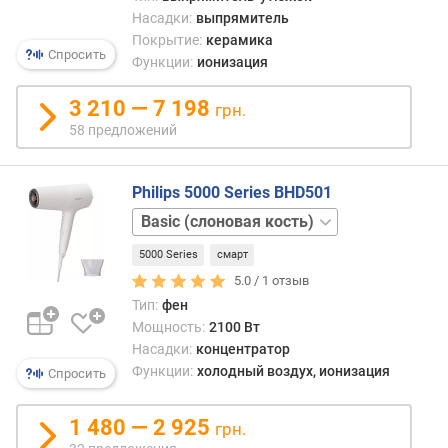
Насадки:
выпрямитель
в
Покрытие:
керамика
Спросить
о
Функции:
ионизация
з
д
3 210 — 7 198
грн.
у
58 предложений
ш
н
ы
Philips 5000 Series BHD501
й
Basic
п
Basic
о
5000 Series
смарт
Diffuse
т
5.0 /
1
отзыв
о
Тип:
фен
к
Мощность:
2100 Вт
(
Насадки:
концентратор
л
Функции:
холодный воздух, ионизация
/
Спросить
с
)
1 480 — 2 925
грн.