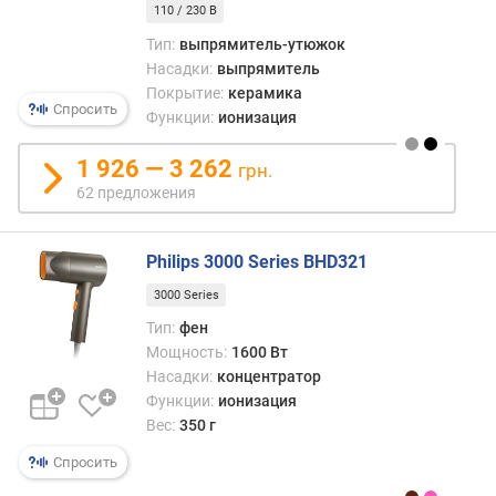
110 / 230 В
п
Тип:
выпрямитель-утюжок
о
Насадки:
выпрямитель
о
Покрытие:
керамика
т
Спросить
Функции:
ионизация
з
ы
1 926 — 3 262
грн.
в
62 предложения
а
м
Philips 3000 Series BHD321
п
о
3000 Series
д
Тип:
фен
а
Мощность:
1600 Вт
т
Насадки:
концентратор
е
Функции:
ионизация
д
Вес:
350 г
о
б
Спросить
а