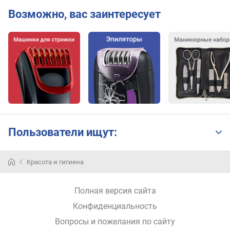
а
Возможно, вас заинтересует
з
г
л
а
ж
и
в
а
н
и
я
Пользователи ищут:
г
о
Красота и гигиена
ф
р
е
Полная версия сайта
Конфиденциальность
д
Вопросы и пожелания по сайту
л