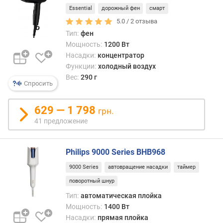
а
Essential
дорожный фен
смарт
(
5.0 /
2
отзыва
с
Тип:
фен
)
Мощность:
1200 Вт
к
Насадки:
концентратор
о
Функции:
холодный воздух
н
Вес:
290 г
Спросить
ц
е
н
629 — 1 798
грн.
т
41 предложение
р
а
т
Philips 9000 Series BHB968
о
9000 Series
автовращение насадки
таймер
р
поворотный шнур
д
Тип:
автоматическая плойка
и
Мощность:
1400 Вт
ф
Насадки:
прямая плойка
ф