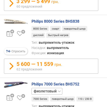
3 299 — 5 499
ь
грн.
в
60 предложений
о
з
д
Philips 8000 Series BHS838
у
8000 Series
смарт
поворотный шнур
ш
дисплей
быстрый нагрев
н
о
Тип:
выпрямитель-утюжок
г
Насадки:
выпрямитель
о
Спросить
Функции:
ионизация
п
о
5 600 — 11 559
грн.
т
62 предложения
о
к
а
Philips 7000 Series BHS752
(
розовый
м
синий
/
7000 Series
поворотный шнур
110 / 230 В
с
)
Тип:
выпрямитель-утюжок