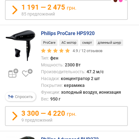
в
1 191 — 2 475
грн.
л
85 предложений
е
н
и
Philips ProCare HPS920
я
ProCare
AC мотор
смарт
длинный шнур
п
4.9 /
12
отзывов
о
Тип:
фен
к
Мощность:
2300 Вт
о
Производительность:
47.2 м/с
л
Насадки:
концентратор 2 шт
и
ч
Покрытие:
керамика
е
Функции:
холодный воздух, ионизация
Спросить
с
Вес:
950 г
т
в
3 300 — 4 220
грн.
у
9 предложений
п
р
е