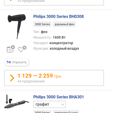
55 предложений
д
к
а
Philips 3000 Series BHD308
К
о
3000 Series
дорожный фен
а
Тип:
фен
н
Мощность:
1600 Вт
д
Насадки:
концентратор
а
Функции:
холодный воздух
к
о
Спросить
н
у
1 129 — 2 259
грн.
с
н
44 предложения
а
я
Philips 3000 Series BHA301
н
а
белый
с
фиолетовый
3000 Series
поворотный шнур