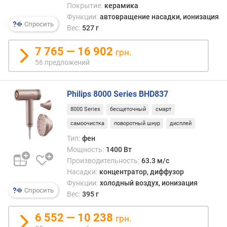
Покрытие:
керамика
у
Функции:
автовращение насадки, ионизация
з
Спросить
Вес:
527 г
о
р
7 765 — 16 902
грн.
щ
56 предложений
е
т
к
Philips 8000 Series BHD837
а
8000 Series
бесщеточный
смарт
самоочистка
поворотный шнур
дисплей
п
р
Тип:
фен
я
Мощность:
1400 Вт
м
Производительность:
63.3 м/с
а
Насадки:
концентратор, диффузор
я
Функции:
холодный воздух, ионизация
н
Спросить
Вес:
395 г
а
с
6 552 — 10 238
грн.
а