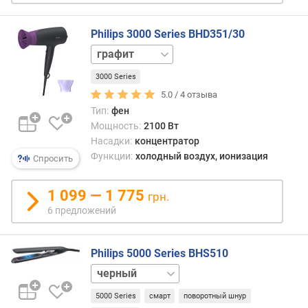
о
г
и
Philips 3000 Series BHD351/30
м
белый
серый
о
3000 Series
черный
т
5.0 /
4
отзыва
д
Тип:
фен
о
Мощность:
2100 Вт
р
Насадки:
концентратор
о
Функции:
холодный воздух, ионизация
г
Спросить
и
х
1 099 — 1 775
грн.
к
6 предложений
д
е
ш
Philips 5000 Series BHS510
е
синий
в
фиолетовый
ы
5000 Series
смарт
поворотный шнур
м