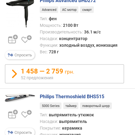
Philips Advanced BHD272
д
Advanced
AC мотор
смарт
л
о
Тип:
фен
ж
Мощность:
2100 Вт
е
Производительность:
36.1 м/с
н
Насадки:
концентратор
и
Функции:
холодный воздух, ионизация
й
Вес:
728 г
Спросить
м
1 458 — 2 759
грн.
о
52 предложения
щ
н
о
Philips Thermoshield BHS515
с
т
5000 Series
таймер
поворотный шнур
ь
Тип:
выпрямитель-утюжок
(
Насадки:
выпрямитель
В
Покрытие:
керамика
т
Спросить
Функции:
ионизация