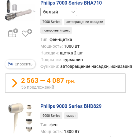
Philips 7000 Series BHA710
р
графит
е
ж
7000 Series
автовращение насадки
и
поворотный шнур
м
ы
Тип:
фен-щетка
м
Мощность:
1000 Вт
о
Насадки:
щетка 2 шт
щ
Покрытие:
турмалин
н
Спросить
Функции:
автовращение насадки, ионизация
о
с
2 563 — 4 087
грн.
т
56 предложений
и
т
Philips 9000 Series BHD829
е
м
9000 Series
смарт
п
Тип:
фен
е
Мощность:
1800 Вт
р