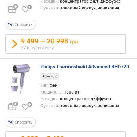
Насадки:
концентратор 2 шт, диффузор
а
Функции:
холодный воздух, ионизация
т
у
р
Спросить
н
ы
9 499 — 20 998
грн.
е
57 предложений
р
е
ж
Philips Thermoshield Advanced BHD720
и
м
Advanced
ы
Тип:
фен
Мощность:
1800 Вт
с
Насадки:
концентратор, диффузор
к
Функции:
холодный воздух, ионизация
о
р
о
Спросить
с
т