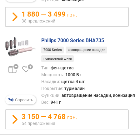
)
1 880 — 3 499
грн.
в
38 предложений
е
с
(
Philips 7000 Series BHA735
г
)
7000 Series
автовращение насадки
поворотный шнур
м
о
Тип:
фен-щетка
д
Мощность:
1000 Вт
е
Насадки:
щетка 4 шт
л
Покрытие:
турмалин
ь
Функции:
автовращение насадки, ионизация
Спросить
н
Вес:
941 г
ы
й
3 150 — 4 768
грн.
г
54 предложения
о
д