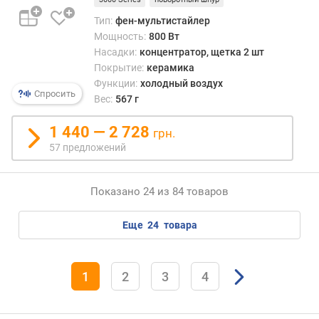
а
д
Тип:
фен-мультистайлер
к
Мощность:
800 Вт
а
Насадки:
концентратор, щетка 2 шт
К
Покрытие:
керамика
о
Функции:
холодный воздух
а
Спросить
Вес:
567 г
н
д
1 440 — 2 728
грн.
а
57 предложений
н
а
Показано 24 из 84 товаров
с
а
д
еще
24
товара
к
а
д
1
2
3
4
л
я
р