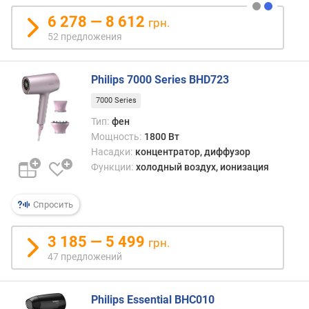
с
6 278 — 8 612
грн.
т
52 предложения
и
н
ы
Philips 7000 Series BHD723
(
м
7000 Series
м
Тип:
фен
)
Мощность:
1800 Вт
Насадки:
концентратор, диффузор
в
Функции:
холодный воздух, ионизация
р
е
м
Спросить
я
н
3 185 — 5 499
а
грн.
г
47 предложений
р
е
в
Philips Essential BHC010