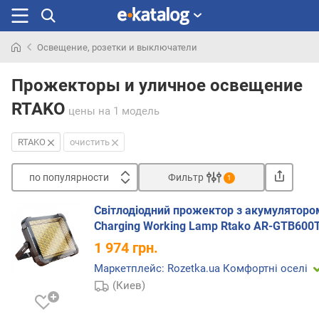
Освещение, розетки и выключатели
Искали
раньше
Прожекторы и уличное освещение
RTAKO
цены
на 1 модель
RTAKO
очистить
по популярности
Фильтр
1
Сортировать
Світлодіодний прожектор з акумуляторо
п
Charging Working Lamp Rtako AR-GTB600
о
1 974
грн.
п
о
Маркетплейс: Rozetka.ua Комфортні оселі
п
(Киев)
у
л