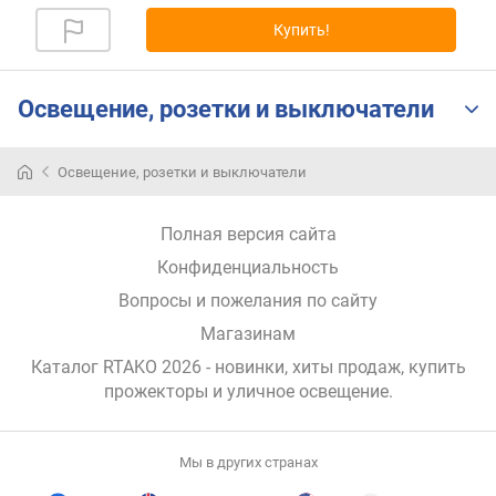
я
Купить!
р
н
о
с
Освещение, розетки и выключатели
т
и
Освещение, розетки и выключатели
о
т
Полная версия сайта
д
е
Конфиденциальность
ш
Вопросы и пожелания по сайту
е
в
Магазинам
ы
Каталог RTAKO 2026
- новинки, хиты продаж,
купить
х
прожекторы и уличное освещение
.
к
д
о
Мы в других странах
р