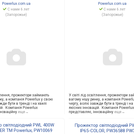
Powerlux.com.ua
Powerlux.com.ua
С нами 6 лет
С нами 6 лет
(Запорожье)
(Запорожье)
ітлення, прожектори займають
У світі лід освітлення, прожектори з
ку, а компанія Powerlux у свою
вагому нішу ринку, а компанія Powerl
жди бути в тренді і на хвилі
чергу, воліє завжди бути в тренді і на
ій. Компанія Powerlux
якісних інновацій. Компанія Powerlux
нноваційну
еще→
представляє, інноваційну
еще→
 світлодіодний PWL 400W
Прожектор світлодіодний P
ER TM Powerlux, PW10069
IP65-COLOR, PW36588 PW