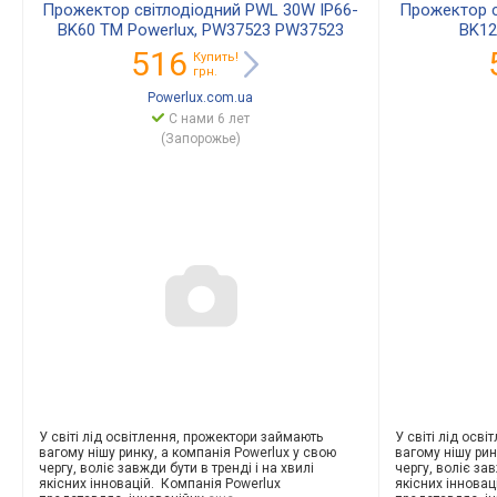
Прожектор світлодіодний PWL 30W IP66-
Прожектор с
BK60 TM Powerlux, PW37523 PW37523
BK12
516
Купить!
грн.
Powerlux.com.ua
С нами 6 лет
(Запорожье)
У світі лід освітлення, прожектори займають
У світі лід осв
вагому нішу ринку, а компанія Powerlux у свою
вагому нішу рин
чергу, воліє завжди бути в тренді і на хвилі
чергу, воліє зав
якісних інновацій. Компанія Powerlux
якісних інновац