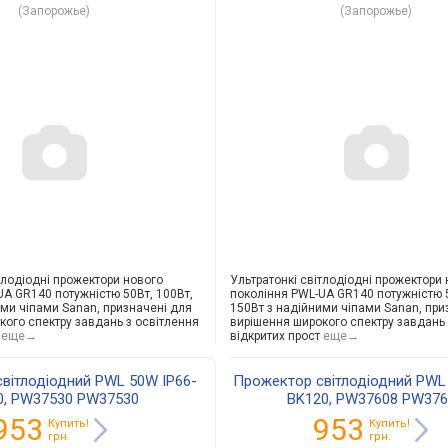
(Запорожье)
(Запорожье)
тлодіодні прожектори нового
Ультратонкі світлодіодні прожектори
UA GR140 потужністю 50Вт, 100Вт,
покоління PWL-UA GR140 потужністю 5
ими чіпами Sanan, призначені для
150Вт з надійними чіпами Sanan, при
кого спектру завдань з освітлення
вирішення широкого спектру завдань 
еще→
відкритих прост
еще→
вітлодіодний PWL 50W IP66-
Прожектор світлодіодний PWL
0, PW37530 PW37530
BK120, PW37608 PW376
953
953
Купить!
Купить!
грн.
грн.