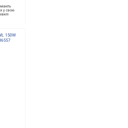
аймають
ux у свою
 хвилі
WL 150W
36557