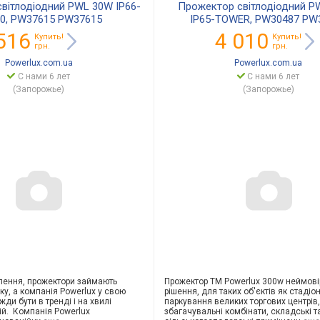
вітлодіодний PWL 30W IP66-
Прожектор світлодіодний P
0, PW37615 PW37615
IP65-TOWER, PW30487 PW
516
4 010
Купить!
Купить!
грн.
грн.
Powerlux.com.ua
Powerlux.com.ua
С нами 6 лет
С нами 6 лет
(Запорожье)
(Запорожье)
ітлення, прожектори займають
Прожектор TM Powerlux 300w неймові
ку, а компанія Powerlux у свою
рішення, для таких об'єктів як стадіон
жди бути в тренді і на хвилі
паркування великих торгових центрів,
ій. Компанія Powerlux
збагачу
вальні комбінати, складські т