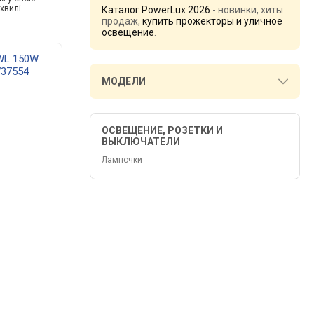
 хвилі
Каталог PowerLux 2026
- новинки, хиты
продаж,
купить прожекторы и уличное
освещение
.
WL 150W
W37554
МОДЕЛИ
ОСВЕЩЕНИЕ, РОЗЕТКИ И
ВЫКЛЮЧАТЕЛИ
Лампочки