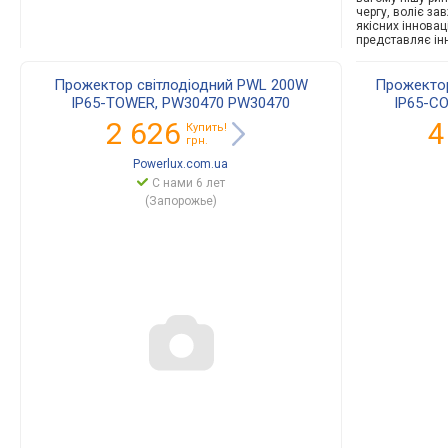
чергу, воліє зав
якісних інновац
представляє ін
Прожектор світлодіодний PWL 200W
Прожектор
IP65-TOWER, PW30470 PW30470
IP65-C
2 626
4
Купить!
грн.
Powerlux.com.ua
С нами 6 лет
(Запорожье)