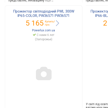
представляє, інноваційну
еще→
представляє, і
Прожектор світлодіодний PWL 300W
Прожектор
IP65-COLOR, PW36571 PW36571
IP66-B
5 165
2
Купить!
грн.
Powerlux.com.ua
С нами 6 лет
(Запорожье)
У світі лід осв
вагому нішу рин