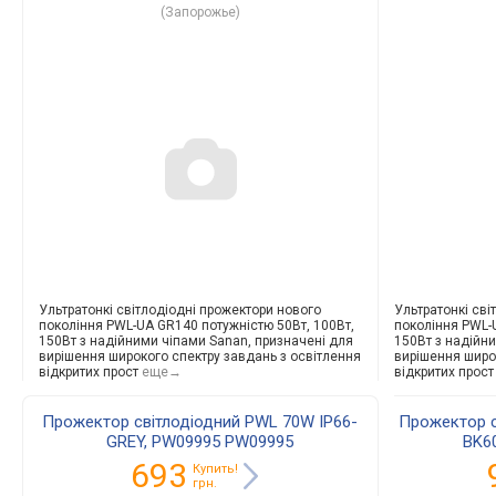
(Запорожье)
Ультратонкі світлодіодні прожектори нового
Ультратонкі сві
покоління PWL-UA GR140 потужністю 50Вт, 100Вт,
покоління PWL-
150Вт з надійними чіпами Sanan, призначені для
150Вт з надійн
вирішення широкого спектру завдань з освітлення
вирішення широ
відкритих прост
еще→
відкритих прост
Прожектор світлодіодний PWL 70W IP66-
Прожектор с
GREY, PW09995 PW09995
BK6
693
Купить!
грн.