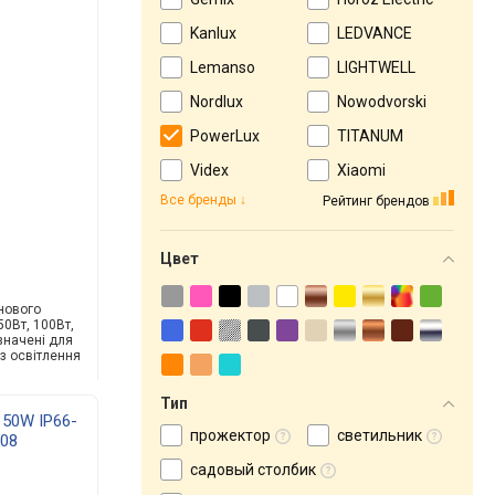
Kanlux
LEDVANCE
Lemanso
LIGHTWELL
Nordlux
Nowodvorski
PowerLux
TITANUM
Videx
Xiaomi
Все бренды
Рейтинг брендов
Цвет
 нового
0Вт, 100Вт,
значені для
з освітлення
Тип
 50W IP66-
прожектор
светильник
08
садовый столбик