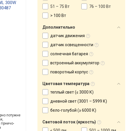
WL 300W
51 – 75 Вт
76 – 100 Вт
30487
> 100 Вт
Дополнительно
датчик движения
датчик освещенности
солнечная батарея
встроенный аккумулятор
поворотный корпус
Цветовая температура
теплый свет (≤ 3000 К)
дневной свет (3001 – 5999 К)
бело-голубой (≥ 6000 К)
рно потужне
и,
Световой поток (яркость)
 гірничо-
а
≤ 500 лм
501 – 1000 лм