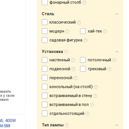
фонарный столб
Стиль
классический
модерн
хай-тек
садовая фигурка
Установка
настенный
потолочный
подвесной
трековый
переносной
консольный (на столб)
аймають
встраиваемый в стену
ux у свою
 хвилі
встраиваемый в пол
отдельностоящий
WL 400W
Тип лампы
36588