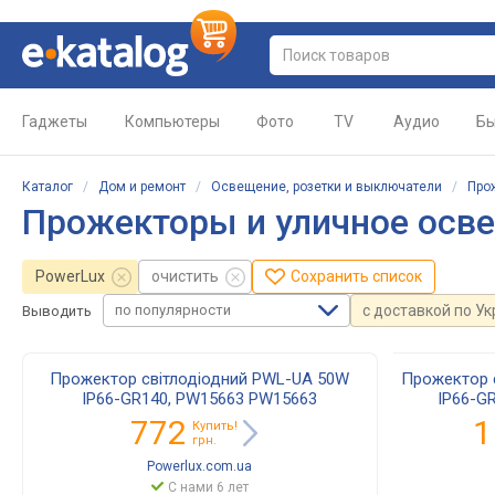
Гаджеты
Компьютеры
Фото
TV
Аудио
Бы
Каталог
/
Дом и ремонт
/
Освещение, розетки и выключатели
/
Про
Прожекторы и уличное осв
PowerLux
очистить
Сохранить список
по популярности
с доставкой по У
Выводить
Прожектор світлодіодний PWL-UA 50W
Прожектор 
IP66-GR140, PW15663 PW15663
IP66-G
772
1
Купить!
грн.
Powerlux.com.ua
С нами 6 лет