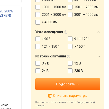
е→
1001 – 1500 лм
1501 – 2000 лм
WL 200W
2001 – 3000 лм
3001 – 4000 лм
W37578
> 4000 лм
Угол освещения
≤ 90 °
91 – 120 °
121 – 150 °
> 150 °
Источник питания
3.7 В
12 В
24 В
230 В
Очистить параметры
Вопросы и пожелания по подбору (поиску)
аймають
товара
ux у свою