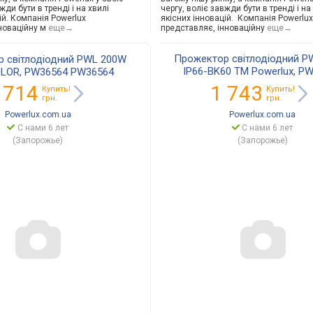
жди бути в тренді і на хвилі
чергу, воліє завжди бути в тренді і на
ій. Компанія Powerlux
якісних інновацій. Компанія Powerlux
новаційну м
еще→
представляє, інноваційну
еще→
Прожектор світлодіодний P
 світлодіодний PWL 200W
IP66-BK60 TM Powerlux, P
OLOR, PW36564 PW36564
PW37554
 714
1 743
Купить!
Купить!
грн.
грн.
Powerlux.com.ua
Powerlux.com.ua
С нами 6 лет
С нами 6 лет
(Запорожье)
(Запорожье)