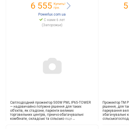
6 555
5
Купить!
грн.
Powerlux.com.ua
С нами 6 лет
(Запорожье)
Світлодіодний прожектор 500W PWL IP65-TOWER
Прожектор TM P
— надзвичайно потужне рішення для таких
рішення, для та
об’єктів, як стадіони, паркінги великих
паркування вели
торговельних центрів, гірничо-збагачу
вальні
збагачу
вальні 
комбінати, складські та сільсько
еще→
сільськогоспод