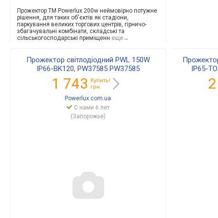
Прожектор TM Powerlux 200w неймовірно потужне
рішення, для таких об'єктів як стадіони,
паркування великих торгових центрів, гірничо-
збагачу
вальні комбінати, складські та
сільськогоспода
рські приміщенн
еще→
Прожектор світлодіодний PWL 150W
Прожектор
IP66-BK120, PW37585 PW37585
IP65-T
1 743
2
Купить!
грн.
Powerlux.com.ua
С нами 6 лет
(Запорожье)