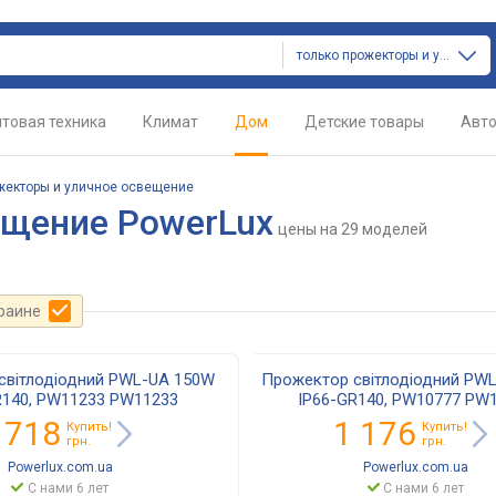
только прожекторы и уличное освещение
товая техника
Климат
Дом
Детские товары
Авт
жекторы и уличное освещение
ещение PowerLux
цены
на 29 моделей
краине
світлодіодний PWL-UA 150W
Прожектор світлодіодний PW
R140, PW11233 PW11233
IP66-GR140, PW10777 PW
 718
1 176
Купить!
Купить!
грн.
грн.
Powerlux.com.ua
Powerlux.com.ua
С нами 6 лет
С нами 6 лет