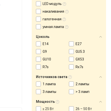
LED модуль
накаливания
галогенная
умная лампа
Цоколь
E14
E27
G9
GU5.3
GU10
GX53
R7s
Rx7s
Источников света
1 лампа
2 лампы
3 лампы
> 3 ламп
Мощность
≤ 25 Вт
26 – 50 Вт