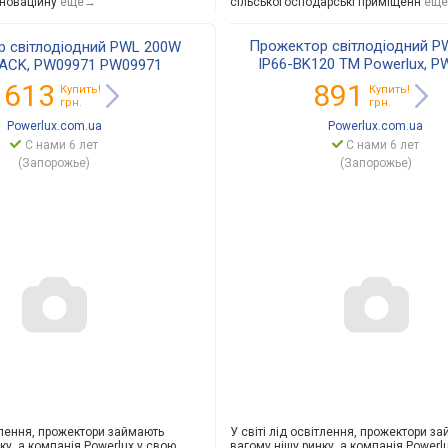
нноваційну
еще→
сільськогоспода
рські приміщенн
ещ
Прожектор світлодіодний P
 світлодіодний PWL 200W
IP66-BK120 TM Powerlux, P
LACK, PW09971 PW09971
PW37578
 613
891
Купить!
Купить!
грн.
грн.
Powerlux.com.ua
Powerlux.com.ua
С нами 6 лет
С нами 6 лет
(Запорожье)
(Запорожье)
ітлення, прожектори займають
У світі лід освітлення, прожектори з
ку, а компанія Powerlux у свою
вагому нішу ринку, а компанія Powerl