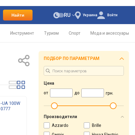
RU
Найти
Украина
Войти
о
Инструмент
Туризм
Спорт
Мода и аксессуары
ПОДБОР ПО ПАРАМЕТРАМ
Цена
от
до
грн.
L-UA 100W
10777
Производители
Azzardo
Brille
Gemix
Horoz Electric