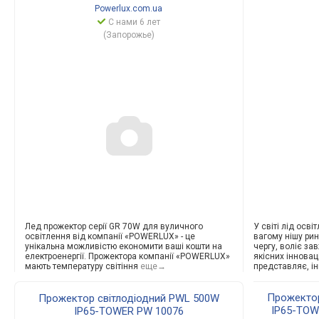
Powerlux.com.ua
С нами 6 лет
(Запорожье)
Лед прожектор серії
GR 70W для вуличного
У світі лід осв
освітлення від компанії «POWERLUX» - це
вагому нішу рин
унікальна можливістю економити ваші кошти на
чергу, воліє зав
електроенергії. Прожектора компанії «POWERLUX»
якісних інновац
мають температуру світіння
еще→
представляє, і
Прожектор
Прожектор світлодіодний PWL 500W
IP65-TOW
IP65-TOWER PW 10076