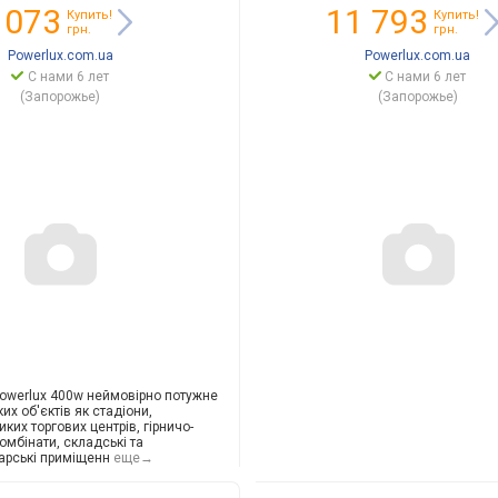
PW10069
 073
11 793
Купить!
Купить!
грн.
грн.
Powerlux.com.ua
Powerlux.com.ua
С нами 6 лет
С нами 6 лет
(Запорожье)
(Запорожье)
owerlux 400w неймовірно потужне
ких об'єктів як стадіони,
ких торгових центрів, гірничо-
комбінати, складські та
а
рські приміщенн
еще→