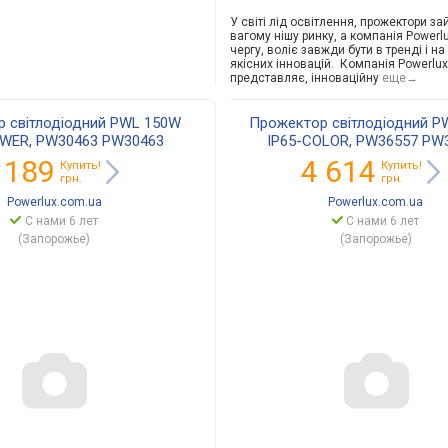
У світі лід освітлення, прожектори з
вагому нішу ринку, а компанія Powerl
чергу, воліє завжди бути в тренді і на
якісних інновацій. Компанія Powerlux
представляє, інноваційну
еще→
 світлодіодний PWL 150W
Прожектор світлодіодний P
OWER, PW30463 PW30463
IP65-COLOR, PW36557 PW
 189
4 614
Купить!
Купить!
грн.
грн.
Powerlux.com.ua
Powerlux.com.ua
С нами 6 лет
С нами 6 лет
(Запорожье)
(Запорожье)