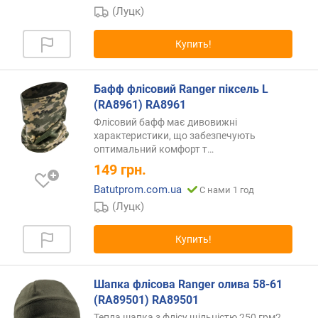
Z
(Луцк)
-
A
Купить!
)
Бафф флісовий Ranger піксель L
(RA8961) RA8961
Флісовий бафф має дивовижні
характеристики, що забезпечують
оптимальний комфорт
т…
149
грн.
Batutprom.com.ua
С нами 1 год
(Луцк)
Купить!
Шапка флісова Ranger олива 58-61
(RA89501) RA89501
Тепла шапка з флісу щільністю 250 грм2.