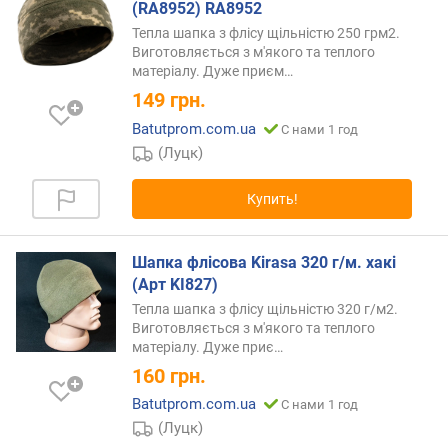
(RA8952) RA8952
Тепла шапка з флісу щільністю 250 грм2.
Виготовляється з м'якого та теплого
матеріалу. Дуже
приєм…
149
грн.
Batutprom.com.ua
С нами 1 год
(Луцк)
Купить!
Шапка флісова Kirasa 320 г/м. хакі
(Арт KI827)
Тепла шапка з флісу щільністю 320 г/м2.
Виготовляється з м'якого та теплого
матеріалу. Дуже
приє…
160
грн.
Batutprom.com.ua
С нами 1 год
(Луцк)