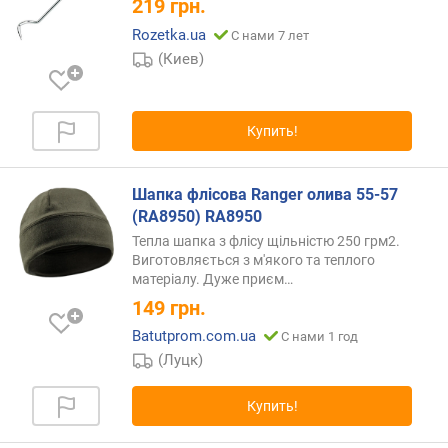
219
грн.
д
о
Rozetka.ua
С нами 7 лет
р
(Киев)
о
г
и
Купить!
х
к
д
Шапка флісова Ranger олива 55-57
е
(RA8950) RA8950
ш
е
Тепла шапка з флісу щільністю 250 грм2.
в
Виготовляється з м'якого та теплого
матеріалу. Дуже
приєм…
ы
м
149
грн.
Batutprom.com.ua
С нами 1 год
п
(Луцк)
о
а
л
Купить!
ф
а