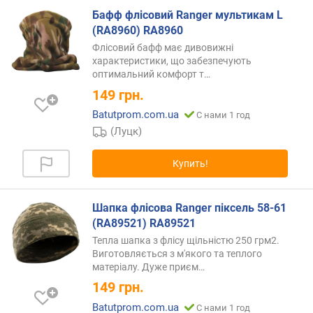
в
Бафф флісовий Ranger мультикам L
и
(RA8960) RA8960
т
Флісовий бафф має дивовижні
у
характеристики, що забезпечують
(
оптимальний комфорт
т…
A
149
грн.
-
Batutprom.com.ua
С нами 1 год
Z
)
(Луцк)
п
Купить!
о
а
л
Шапка флісова Ranger піксель 58-61
ф
(RA89521) RA89521
а
Тепла шапка з флісу щільністю 250 грм2.
в
Виготовляється з м'якого та теплого
и
матеріалу. Дуже
приєм…
т
149
грн.
у
(
Batutprom.com.ua
С нами 1 год