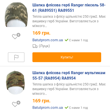
Шапка флісова герб Ranger піксель 58-
61 (RA89551) RA89551
Тепла шапка з флісу щільністю 250 грм2. Має
вишивку герб України. Виготовляється з
м'якого…
169
грн.
Batutprom.com.ua
С нами 1 год
(Луцк)
Купить!
Шапка флісова герб Ranger мультикам
55-57 (RA8954) RA8954
Тепла шапка з флісу щільністю 250 грм2. Має
вишивку герб України. Виготовляється з
м'якого…
169
грн.
Batutprom.com.ua
С нами 1 год