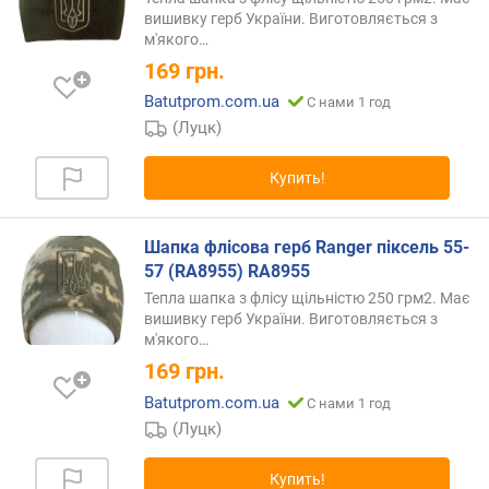
вишивку герб України. Виготовляється з
м'якого…
169
грн.
Batutprom.com.ua
С нами 1 год
(Луцк)
Купить!
Шапка флісова герб Ranger піксель 55-
57 (RA8955) RA8955
Тепла шапка з флісу щільністю 250 грм2. Має
вишивку герб України. Виготовляється з
м'якого…
169
грн.
Batutprom.com.ua
С нами 1 год
(Луцк)
Купить!