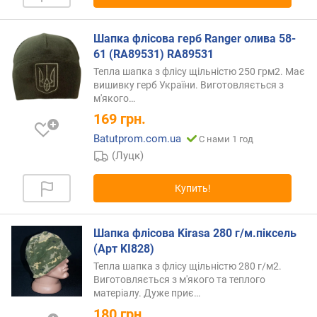
Шапка флісова герб Ranger олива 58-
61 (RA89531) RA89531
Тепла шапка з флісу щільністю 250 грм2. Має
вишивку герб України. Виготовляється з
м'якого…
169
грн.
Batutprom.com.ua
С нами 1 год
(Луцк)
Купить!
Шапка флісова Kirasa 280 г/м.піксель
(Арт KI828)
Тепла шапка з флісу щільністю 280 г/м2.
Виготовляється з м'якого та теплого
матеріалу. Дуже
приє…
180
грн.