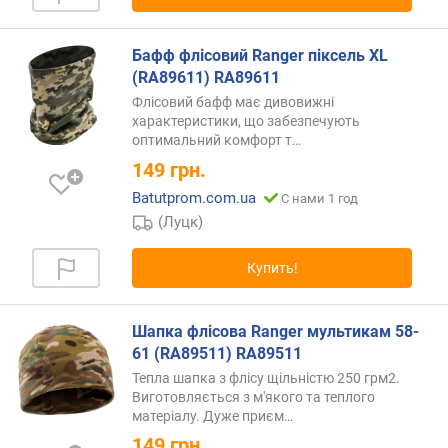
Бафф флісовий Ranger піксель XL
(RA89611) RA89611
Флісовий бафф має дивовижні
характеристики, що забезпечують
оптимальний комфорт
т…
149
грн.
Batutprom.com.ua
С нами 1 год
(Луцк)
Купить!
Шапка флісова Ranger мультикам 58-
61 (RA89511) RA89511
Тепла шапка з флісу щільністю 250 грм2.
Виготовляється з м'якого та теплого
матеріалу. Дуже
приєм…
149
грн.