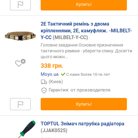
Купить!
о
т
2E Тактичний ремінь з двома
д
кріпленнями, 2Е, камуфляж. -MILBELT-
е
ш
Y-CC
(MILBELT-Y-CC)
е
Головне завдання Основне призначення
в
тактичного ременя - уберегти спину. Досягти
ы
цього
можн…
х
338
грн.
к
Moyo.ua
С нами более 10-ти лет
д
(Киев)
о
р
Гарантия: от производителя
о
г
Купить!
и
м
TOPTUL Знімач патрубка радіатора
о
(JJAK0525)
т