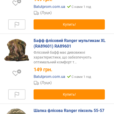
Batutprom.com.ua
С нами 1 год
(Луцк)
Купить!
Бафф флісовий Ranger мультикам XL
(RA89601) RA89601
Флісовий бафф має дивовижні
характеристики, що забезпечують
оптимальний комфорт
т…
149
грн.
Batutprom.com.ua
С нами 1 год
(Луцк)
Купить!
Шапка флісова Ranger піксель 55-57