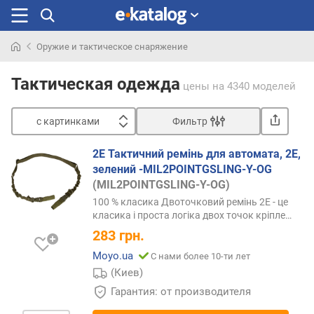
Оружие и тактическое снаряжение
Искали
раньше
Тактическая одежда
цены
на 4340 моделей
с картинками
Фильтр
Сортировать
2E Тактичний ремінь для автомата, 2Е,
с
зелений -MIL2POINTGSLING-Y-OG
к
(MIL2POINTGSLING-Y-OG)
а
100 % класика Двоточковий ремінь 2E - це
р
класика і проста логіка двох точок
кріпле…
т
283
грн.
и
н
Moyo.ua
С нами более 10-ти лет
к
(Киев)
а
Гарантия: от производителя
м
и