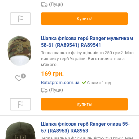
(Луцк)
Купить!
Шапка флісова герб Ranger мультикам
58-61 (RA89541) RA89541
Тепла шапка з флісу щільністю 250 грм2. Має
вишивку герб України. Виготовляється з
м'якого…
169
грн.
Batutprom.com.ua
С нами 1 год
(Луцк)
Купить!
Шапка флісова герб Ranger олива 55-
57 (RA8953) RA8953
Тепла шапка з флісу щільністю 250 грм2. Має