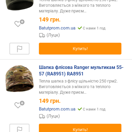
Виготовляється з м'якого та теплого
матеріалу. Дуже
приєм…
149
грн.
Batutprom.com.ua
С нами 1 год
(Луцк)
Купить!
Шапка флісова Ranger мультикам 55-
57 (RA8951) RA8951
Тепла шапка з флісу щільністю 250 грм2.
Виготовляється з м'якого та теплого
матеріалу. Дуже
приєм…
149
грн.
Batutprom.com.ua
С нами 1 год
(Луцк)
Купить!