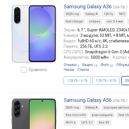
Samsung Galaxy A36
256 ГБ /
2025 год
Galaxy A
120 Гц
NFC
fast charge
стерео
нет 3.5 мм
Экран:
6.7 ", Super AMOLED, 2340x10
Камера:
3 модуля, 50 МП, + 8 МП,
Видео:
fullHD 60 к/с, 4K, стабил
Память:
256 ГБ, UFS 2.2
CPU (GPU):
Snapdragon 6 Gen 3 (Ad
Аккумулятор:
5000 мАч
Корпус:
Отзывы
Видео
Фото
Обсуж
2
14
25
сравнить
Чехлы
Стекла
128 ГБ / 6 ГБ
128 ГБ / 8 ГБ
25
Samsung Galaxy A56
256 ГБ /
2025 год
Galaxy A
хорошая автон
без microSD
влагозащита
fast c
Wi-Fi 6
UFS 3.1
без ЗУ