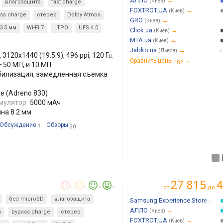
АЛЛО
→
(Киев)
влагозащита
fast charge
FOXTROT.UA
→
(Киев)
ss charge
стерео
Dolby Atmos
GRO
→
(Киев)
3.5 мм
Wi-Fi 7
LTPO
UFS 4.0
Click.ua
→
(Киев)
MTA.ua
→
(Киев)
Jabko.ua
→
(Львов)
 3120x1440 (19.5:9), 496 ppi, 120 Гц
Сравнить цены
→
182
+ 50 МП, и 10 МП
стабилизация, замедленная съемка
te (Adreno 830)
мулятор:
5000 мАч
ина 8.2 мм
Обсуждение
Обзоры
7
30
27 815
4
от
до
0
0
1
1
без microSD
влагозащита
Samsung Experience Store
(Киев
АЛЛО
→
(Киев)
а
bypass charge
стерео
FOXTROT.UA
→
(Киев)