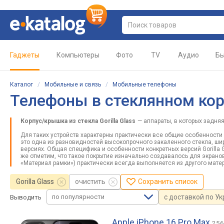
Гаджеты
Компьютеры
Фото
TV
Аудио
Бы
Каталог
/
Мобильные и связь
/
Мобильные телефоны
Телефоны в стеклянном корп
Корпус/крышка из стекла Gorilla Glass
— аппараты, в которых задняя
Для таких устройств характерны практически все общие особенности ст
это одна из разновидностей высокопрочного закаленного стекла, ши
версиях. Общая специфика и особенности конкретных версий Gorilla
же отметим, что такое покрытие изначально создавалось для экранов,
«Материал рамки») практически всегда выполняется из другого мате
Gorilla Glass
очистить
Сохранить список
по популярности
с доставкой по У
Выводить
Apple iPhone 16 Pro Max
256