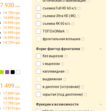
оптическая стабилизация
7 930
грн.
съемка Full HD 60 к/с
14 799 грн.
съемка Ultra HD (4K)
14 699 грн.
14 999 грн.
съемка 4K 60 к/с
15 999 грн.
ТОП DxOMark
16 999 грн.
16 999 грн.
фронтальная вспышка
→
14 739 грн.
Форм-фактор фронталки
без вырезов
с вырезом
каплевидная
выдвижная
1 499
в дисплее (островная)
грн.
17 999 грн.
скрытая (под дисплеем)
18 499 грн.
17 799 грн.
Функции и возможности
17 819 грн.