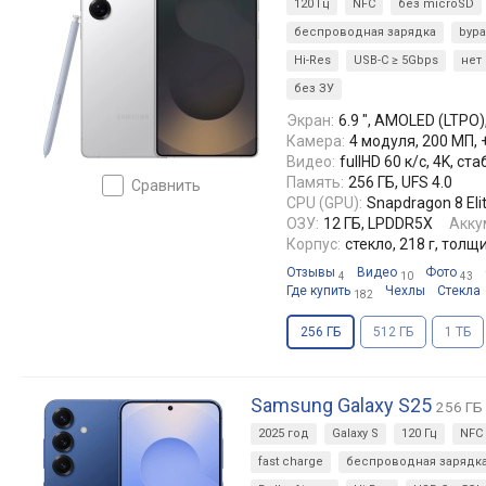
120 Гц
NFC
без microSD
беспроводная зарядка
bypa
Hi-Res
USB-C ≥ 5Gbps
нет 
без ЗУ
Экран:
6.9 ", AMOLED (LTPO),
Камера:
4 модуля, 200 МП, 
Видео:
fullHD 60 к/с, 4K, 
Память:
256 ГБ, UFS 4.0
сравнить
CPU (GPU):
Snapdragon 8 Eli
ОЗУ:
12 ГБ, LPDDR5X
Акку
Корпус:
стекло, 218 г, толщ
Отзывы
Видео
Фото
4
10
43
Где купить
Чехлы
Стекла
182
256 ГБ
512 ГБ
1 ТБ
Samsung Galaxy S25
256 ГБ
2025 год
Galaxy S
120 Гц
NFC
fast charge
беспроводная зарядк