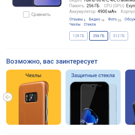
Видео:
fullHD 60 к/с, 4K, стаби
Память:
256 ГБ
CPU (GPU):
Exyn
Аккумулятор:
4900 мАч
Корпус
сравнить
Отзывы
Видео
Фото
Обсу
4
14
26
Чехлы
Стекла
128 ГБ
256 ГБ
512 ГБ
Возможно, вас заинтересует