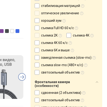
стабилизация матрицей
оптическое увеличение
хороший зум
съемка Full HD 60 к/с
съемка 2K
съемка 4K
съемка 4K 60 к/с
съемка 6K и выше
замедленная съемка (slow-mo)
съемка slow-mo (480+ к/с)
светосильный объектив
Фронтальная камера
(особенности)
сдвоенная (2 объектива)
светосильный объектив