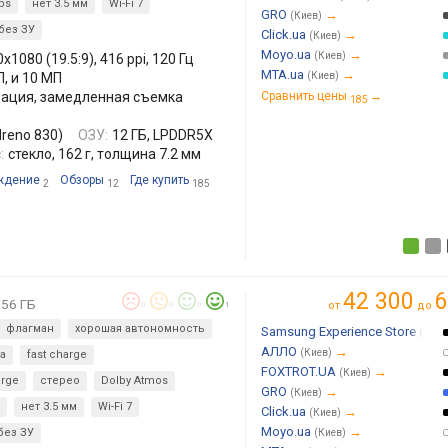
ps
нет 3.5 мм
Wi-Fi 7
GRO
→
(Киев)
без ЗУ
Click.ua
→
(Киев)
Moyo.ua
→
(Киев)
x1080 (19.5:9), 416 ppi, 120 Гц
MTA.ua
→
П, и 10 МП
(Киев)
лизация, замедленная съемка
Сравнить цены
→
185
dreno 830)
ОЗУ:
12 ГБ, LPDDR5X
:
стекло, 162 г, толщина 7.2 мм
ждение
Обзоры
Где купить
2
12
185
42 300
6
256 ГБ
от
до
0
0
0
1
флагман
хорошая автономность
Samsung Experience Store
(Киев
АЛЛО
→
(Киев)
а
fast charge
FOXTROT.UA
→
(Киев)
arge
стерео
Dolby Atmos
GRO
→
(Киев)
нет 3.5 мм
Wi-Fi 7
Click.ua
→
(Киев)
Moyo.ua
→
без ЗУ
(Киев)