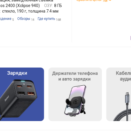
лизация, замедленная съемка
168
os 2400 (Xclipse 940)
ОЗУ:
8 ГБ
:
стекло, 190 г, толщина 7.4 мм
ждение
Обзоры
Где купить
5
14
168