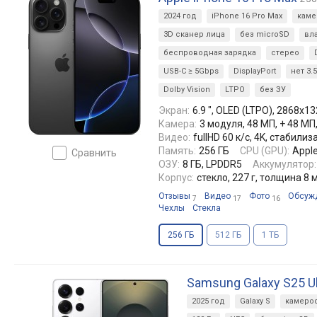
2024 год
iPhone 16 Pro Max
кам
3D сканер лица
без microSD
вл
беспроводная зарядка
стерео
USB-C ≥ 5Gbps
DisplayPort
нет 3.
Dolby Vision
LTPO
без ЗУ
Экран:
6.9 ", OLED (LTPO), 2868x13
Камера:
3 модуля, 48 МП, + 48 МП
Видео:
fullHD 60 к/с, 4K, стабил
Память:
256 ГБ
CPU (GPU):
Apple
сравнить
ОЗУ:
8 ГБ, LPDDR5
Аккумулятор:
Корпус:
стекло, 227 г, толщина 8 
Отзывы
Видео
Фото
Обсуж
7
17
16
Чехлы
Стекла
256 ГБ
512 ГБ
1 ТБ
Samsung Galaxy S25 Ul
2025 год
Galaxy S
камеро