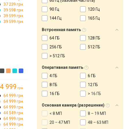
60 Гц (базовая частота)
37 239 грн.
90 Гц
120 Гц
39 598 грн.
39 599 грн.
144 Гц
165 Гц
39 599 грн.
Встроенная память
64 ГБ
128 ГБ
256 ГБ
512 ГБ
> 512 ГБ
Оперативная память
4 ГБ
6 ГБ
8 ГБ
12 ГБ
4 999
грн.
16 ГБ
> 16 ГБ
→
64 999 грн.
)
64 999 грн.
Основная камера (разрешение)
64 999 грн.
44 549 грн.
< 8 МП
8 – 19 МП
64 999 грн.
20 – 47 МП
48 – 63 МП
64 999 грн.