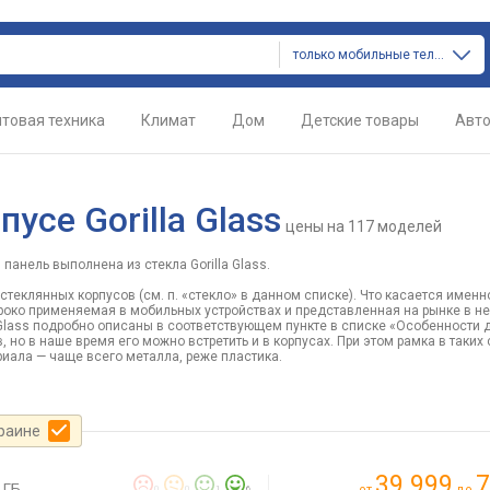
только мобильные телефоны
товая техника
Климат
Дом
Детские товары
Авт
усе Gorilla Glass
цены
на 117 моделей
 панель выполнена из стекла Gorilla Glass.
еклянных корпусов (см. п. «стекло» в данном списке). Что касается именно G
роко применяемая в мобильных устройствах и представленная на рынке в н
 Glass подробно описаны в соответствующем пункте в списке «Особенности 
 но в наше время его можно встретить и в корпусах. При этом рамка в таких
риала — чаще всего металла, реже пластика.
краине
39 999
7
 ГБ
от
до
0
0
1
6