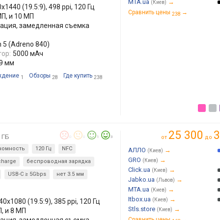
MTA.ua
→
(Киев)
x1440 (19.5:9), 498 ppi, 120 Гц
Сравнить цены
→
238
МП, и 10 МП
лизация, замедленная съемка
n 5 (Adreno 840)
ор:
5000 мАч
.9 мм
ждение
Обзоры
Где купить
1
28
238
25 300
3
 ГБ
от
до
0
0
1
3
номность
120 Гц
NFC
АЛЛО
→
(Киев)
GRO
→
(Киев)
 charge
беспроводная зарядка
Click.ua
→
(Киев)
USB-C ≥ 5Gbps
нет 3.5 мм
Jabko.ua
→
(Львов)
MTA.ua
→
(Киев)
Itbox.ua
→
(Киев)
0x1080 (19.5:9), 385 ppi, 120 Гц
Stls.store
→
, и 8 МП
(Киев)
Сравнить цены
→