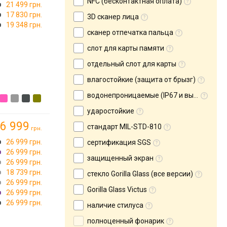
NFC (бесконтактная оплата)
21 499 грн.
→
17 830 грн.
3D сканер лица
19 348 грн.
сканер отпечатка пальца
слот для карты памяти
отдельный слот для карты
влагостойкие (защита от брызг)
водонепроницаемые (IP67 и выше)
ударостойкие
6 999
стандарт MIL-STD-810
грн.
→
26 999 грн.
сертификация SGS
)
26 999 грн.
защищенный экран
26 999 грн.
18 739 грн.
стекло Gorilla Glass (все версии)
26 999 грн.
Gorilla Glass Victus
26 999 грн.
26 999 грн.
наличие стилуса
полноценный фонарик