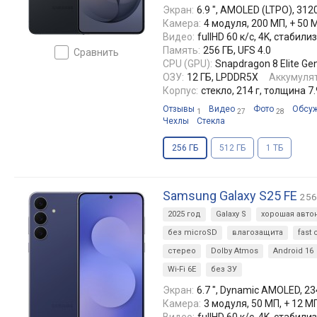
Экран:
6.9 ", AMOLED (LTPO), 3120
Камера:
4 модуля, 200 МП, + 50 
Видео:
fullHD 60 к/с, 4K, стаби
Память:
256 ГБ, UFS 4.0
сравнить
CPU (GPU):
Snapdragon 8 Elite Ge
ОЗУ:
12 ГБ, LPDDR5X
Аккумулят
Корпус:
стекло, 214 г, толщина 7
Отзывы
Видео
Фото
Обсу
1
27
28
Чехлы
Стекла
256 ГБ
512 ГБ
1 ТБ
Samsung Galaxy S25 FE
256
2025 год
Galaxy S
хорошая авто
без microSD
влагозащита
fast
стерео
Dolby Atmos
Android 16
Wi-Fi 6E
без ЗУ
Экран:
6.7 ", Dynamic AMOLED, 234
Камера:
3 модуля, 50 МП, + 12 МП