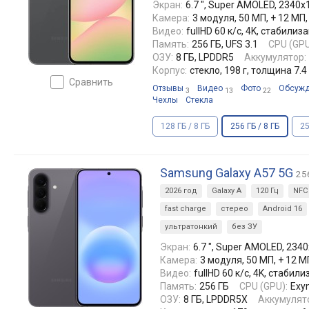
Экран:
6.7 ", Super AMOLED, 2340x10
Камера:
3 модуля, 50 МП, + 12 МП
Видео:
fullHD 60 к/с, 4K, стабил
Память:
256 ГБ, UFS 3.1
CPU (GPU
ОЗУ:
8 ГБ, LPDDR5
Аккумулятор:
Корпус:
стекло, 198 г, толщина 7.
сравнить
Отзывы
Видео
Фото
Обсуж
3
13
22
Чехлы
Стекла
128 ГБ / 8 ГБ
256 ГБ / 8 ГБ
25
Samsung Galaxy A57 5G
256
2026 год
Galaxy A
120 Гц
NFC
fast charge
стерео
Android 16
ультратонкий
без ЗУ
Экран:
6.7 ", Super AMOLED, 2340x
Камера:
3 модуля, 50 МП, + 12 М
Видео:
fullHD 60 к/с, 4K, стаби
Память:
256 ГБ
CPU (GPU):
Exyn
ОЗУ:
8 ГБ, LPDDR5X
Аккумулят