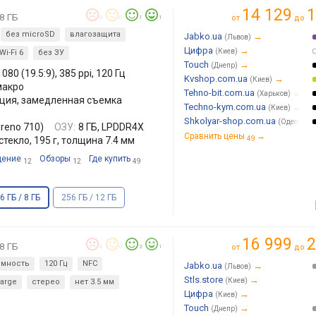
14 129
1
 8 ГБ
от
до
0
0
1
1
без microSD
влагозащита
Jabko.ua
→
(Львов)
Цифра
→
(Киев)
Wi-Fi 6
без ЗУ
Touch
→
(Днепр)
80 (19.5:9), 385 ppi, 120 Гц
Kvshop.com.ua
→
(Киев)
 макро
Tehno-bit.com.ua
→
(Харьков)
изация, замедленная съемка
Techno-kym.com.ua
→
(Киев)
Shkolyar-shop.com.ua
(Одесса)
reno 710)
ОЗУ:
8 ГБ, LPDDR4X
Сравнить цены
→
стекло, 195 г, толщина 7.4 мм
49
дение
Обзоры
Где купить
12
12
49
6 ГБ / 8 ГБ
256 ГБ / 12 ГБ
16 999
2
 8 ГБ
от
до
0
0
2
1
омность
120 Гц
NFC
Jabko.ua
→
(Львов)
Stls.store
→
(Киев)
harge
стерео
нет 3.5 мм
Цифра
→
(Киев)
Touch
→
(Днепр)