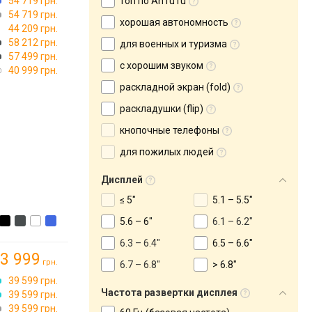
54 719 грн.
топ по AnTuTu
54 719 грн.
хорошая автономность
44 209 грн.
58 212 грн.
для военных и туризма
57 499 грн.
с хорошим звуком
40 999 грн.
раскладной экран (fold)
раскладушки (flip)
кнопочные телефоны
для пожилых людей
Дисплей
≤ 5"
5.1 – 5.5"
5.6 – 6"
6.1 – 6.2"
6.3 – 6.4"
6.5 – 6.6"
3 999
грн.
6.7 – 6.8"
> 6.8"
→
39 599 грн.
)
Частота развертки дисплея
39 599 грн.
39 599 грн.