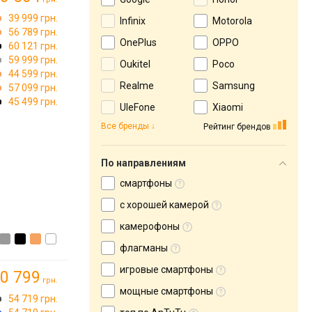
39 999 грн.
Infinix
Motorola
56 789 грн.
OnePlus
OPPO
60 121 грн.
59 999 грн.
Oukitel
Poco
44 599 грн.
Realme
Samsung
57 099 грн.
45 499 грн.
UleFone
Xiaomi
Все бренды
Рейтинг брендов
По направлениям
смартфоны
с хорошей камерой
камерофоны
флагманы
игровые смартфоны
0 799
грн.
мощные смартфоны
→
54 719 грн.
)