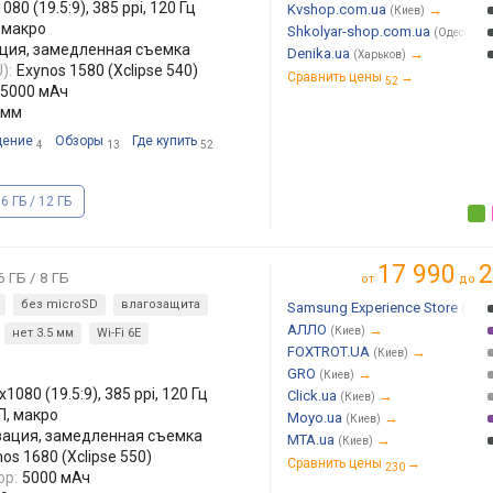
80 (19.5:9), 385 ppi, 120 Гц
Kvshop.com.ua
→
(Киев)
, макро
Shkolyar-shop.com.ua
(Одесса)
изация, замедленная съемка
Denika.ua
→
(Харьков)
):
Exynos 1580 (Xclipse 540)
Сравнить цены
→
52
5000 мАч
4 мм
дение
Обзоры
Где купить
4
13
52
6 ГБ / 12 ГБ
17 990
2
 ГБ / 8 ГБ
от
до
без microSD
влагозащита
Samsung Experience Store
(Киев
АЛЛО
→
(Киев)
нет 3.5 мм
Wi-Fi 6E
FOXTROT.UA
→
(Киев)
GRO
→
(Киев)
1080 (19.5:9), 385 ppi, 120 Гц
Click.ua
→
(Киев)
П, макро
Moyo.ua
→
(Киев)
лизация, замедленная съемка
MTA.ua
→
(Киев)
os 1680 (Xclipse 550)
Сравнить цены
→
230
ор:
5000 мАч