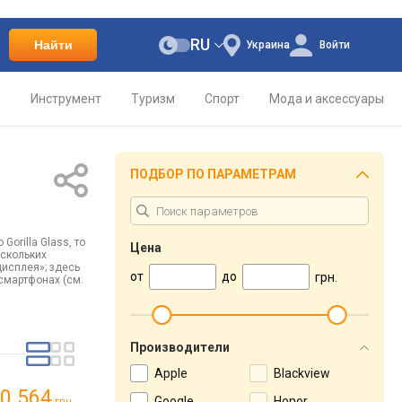
RU
Найти
Украина
Войти
о
Инструмент
Туризм
Спорт
Мода и аксессуары
ПОДБОР ПО ПАРАМЕТРАМ
orilla Glass, то
Цена
ескольких
дисплея»; здесь
от
до
грн.
 смартфонах (см.
Производители
Apple
Blackview
0 564
Google
Honor
грн.