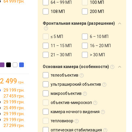
64 999 грн.
64 – 99 МП
100 МП
108 МП
200 МП
Фронтальная камера (разрешение)
≤ 5 МП
6 – 10 МП
11 – 15 МП
16 – 20 МП
21 – 30 МП
> 30 МП
Основная камера (особенности)
телеобъектив
2 499
грн.
ультраширокий объектив
29 199 грн.
макрообъектив
27 459 грн.
29 199 грн.
объектив-микроскоп
25 499 грн.
камера ночного видения
29 199 грн.
29 199 грн.
тепловизор
27 299 грн.
оптическая стабилизация