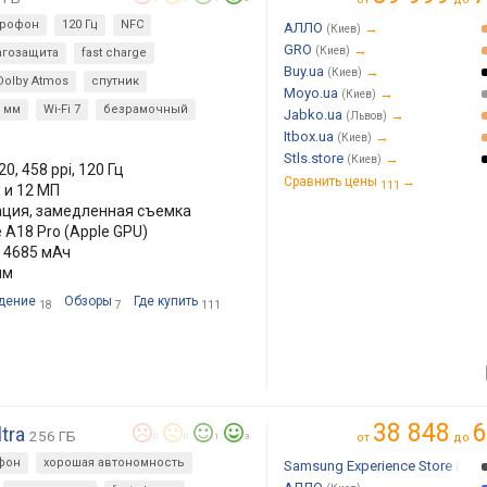
ерофон
120 Гц
NFC
АЛЛО
→
(Киев)
GRO
→
(Киев)
агозащита
fast charge
Buy.ua
→
(Киев)
Dolby Atmos
спутник
Moyo.ua
→
(Киев)
5 мм
Wi-Fi 7
безрамочный
Jabko.ua
→
(Львов)
Itbox.ua
→
(Киев)
Stls.store
→
(Киев)
20, 458 ppi, 120 Гц
Сравнить цены
→
111
, и 12 МП
изация, замедленная съемка
 A18 Pro (Apple GPU)
4685 мАч
мм
дение
Обзоры
Где купить
18
7
111
38 848
6
tra
256 ГБ
от
до
0
0
1
3
фон
хорошая автономность
Samsung Experience Store
(Киев