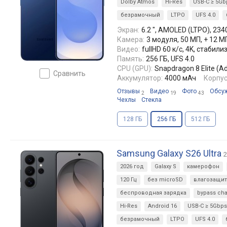
Dolby Atmos
Hi-Res
USB-C ≥ 5Gb
безрамочный
LTPO
UFS 4.0
Экран:
6.2 ", AMOLED (LTPO), 2340
Камера:
3 модуля, 50 МП, + 12 М
Видео:
fullHD 60 к/с, 4K, стаби
Память:
256 ГБ, UFS 4.0
CPU (GPU):
Snapdragon 8 Elite (A
сравнить
Аккумулятор:
4000 мАч
Корпус
Отзывы
Видео
Фото
Обсу
2
19
43
Чехлы
Стекла
128 ГБ
256 ГБ
512 ГБ
Samsung Galaxy S26 Ultra
2026 год
Galaxy S
камерофон
120 Гц
без microSD
влагозащит
беспроводная зарядка
bypass ch
Hi-Res
Android 16
USB-C ≥ 5Gbps
безрамочный
LTPO
UFS 4.0