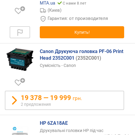
MTA.ua
С нами 8 лет
(Киев)
Гарантия: от производителя
Купить!
Canon Друкуюча головка PF-06 Print
Head 2352C001
(2352C001)
Сумісність - Canon
19 378 — 19 999
грн.
2 предложения
HP 6ZA18AE
Друкувальні головки HP під час