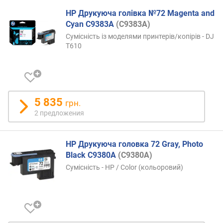
Z
HP Друкуюча голівка №72 Magenta and
-
Cyan C9383A
(C9383A)
A
Сумісність із моделями принтерів/копірів - DJ
)
T610
5 835
грн.
2 предложения
HP Друкуюча головка 72 Gray, Photo
Black C9380A
(C9380A)
Сумісність - HP / Color (кольоровий)