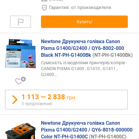
д
Гарантия: от производителя
о
р
о
Купить!
г
и
Newtone Друкуюча голівка Canon
х
к
Pixma G1400/G2400 / QY6-8002-000
д
Black NT-PH-G1400Bk
(NT-PH-G1400Bk)
е
Сумісність із моделями принтерів/копірів -
ш
CANON PIXMA G1400 , G1410 , G1411 ,
е
G2400
…
в
ы
м
1 113 — 2 838
грн.
3 предложения
п
о
а
Newtone Друкуюча голівка Canon
л
Pixma G1400/G2400 / QY6-8018-000000
ф
Color NT-PH-G1400C
(NT-PH-G1400C)
а