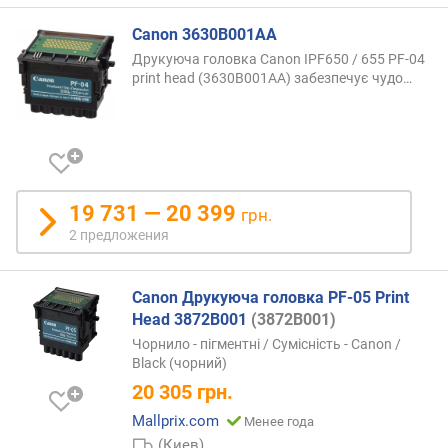
Canon 3630B001AA
о
т
Друкуюча головка Canon IPF650 / 655 PF-04
д
print head (3630B001AA) забезпечує
чудо…
е
ш
е
в
ы
х
19 731 — 20 399
грн.
к
2 предложения
д
о
р
Canon Друкуюча головка PF-05 Print
о
Head 3872B001
(3872B001)
г
Чорнило - пігментні / Сумісність - Canon /
и
Black (чорний)
м
20 305
грн.
о
Mallprix.com
Менее года
т
(Киев)