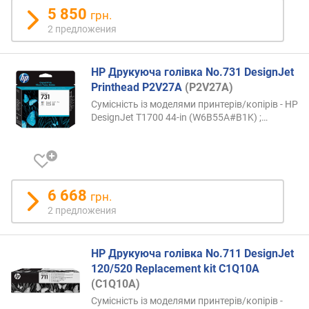
5 850
грн.
2 предложения
HP Друкуюча голівка No.731 DesignJet
Printhead P2V27A
(P2V27A)
Сумісність із моделями принтерів/копірів - HP
DesignJet T1700 44-in (W6B55A#B1K)
;…
6 668
грн.
2 предложения
HP Друкуюча голівка No.711 DesignJet
120/520 Replacement kit C1Q10A
(C1Q10A)
Сумісність із моделями принтерів/копірів -