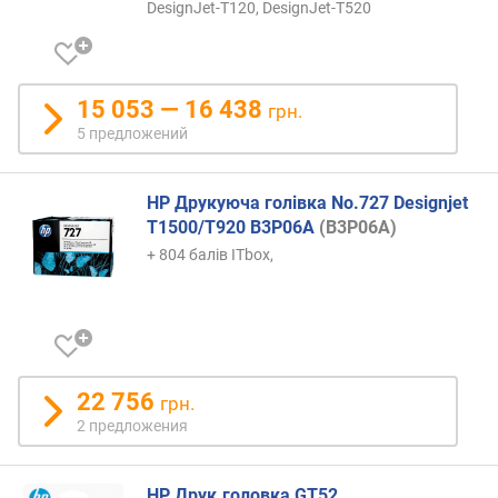
DesignJet-T120, DesignJet-T520
15 053 — 16 438
грн.
5 предложений
HP Друкуюча голівка No.727 Designjet
T1500/T920 B3P06A
(B3P06A)
+ 804 балів ITbox,
22 756
грн.
2 предложения
HP Друк.головка GT52