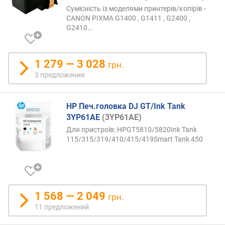
Сумісність із моделями принтерів/копірів -
в
CANON PIXMA G1400 , G1411 , G2400 ,
и
G2410
…
т
у
(
1 279 — 3 028
A
грн.
-
3 предложения
Z
)
HP Печ.головка DJ GT/Ink Tank
п
3YP61AE
(3YP61AE)
о
Для пристроїв: HPGT5810/5820Ink Tank
а
115/315/319/410/415/419Smart Tank 450
л
ф
а
в
и
1 568 — 2 049
грн.
т
11 предложений
у
(