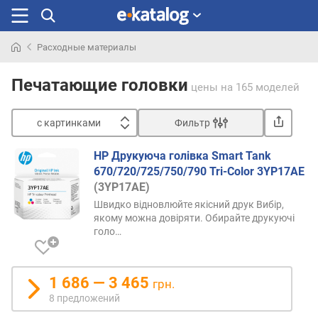
Расходные материалы
Искали
раньше
Печатающие головки
цены
на 165 моделей
с картинками
Фильтр
Сортировать
HP Друкуюча голівка Smart Tank
с
670/720/725/750/790 Tri-Color 3YP17AE
к
(3YP17AE)
а
Швидко відновлюйте якісний друк Вибір,
р
якому можна довіряти. Обирайте друкуючі
т
голо…
и
н
к
1 686 — 3 465
грн.
а
8 предложений
м
и