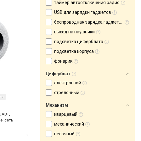
таймер автоотключения радио
USB для зарядки гаджетов
беспроводная зарядка гаджетов
выход на наушники
подсветка циферблата
подсветка корпуса
фонарик
Циферблат
электронний
стрелочный
ла
Механизм
DAB+,
кварцевый
е: сеть
механический
песочный