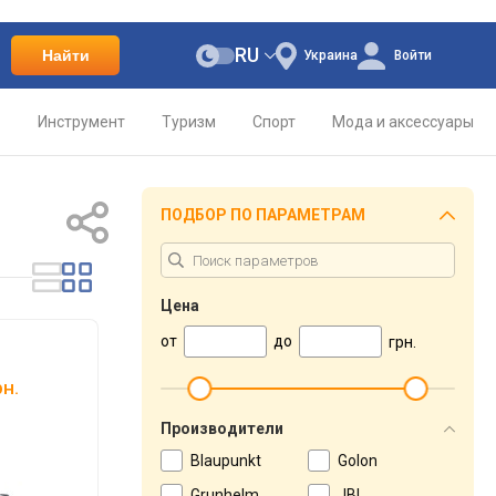
RU
Найти
Украина
Войти
о
Инструмент
Туризм
Спорт
Мода и аксессуары
ПОДБОР ПО ПАРАМЕТРАМ
Цена
от
до
грн.
н.
Производители
Blaupunkt
Golon
Grunhelm
JBL