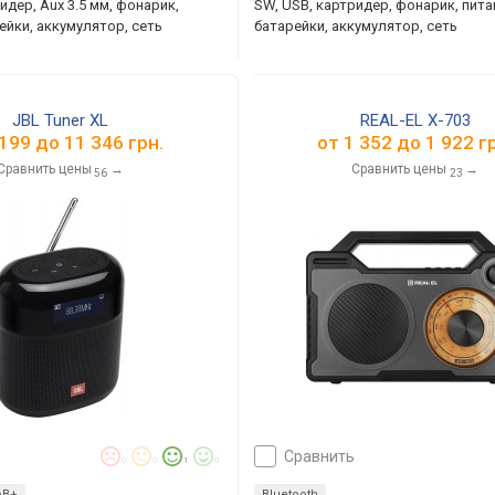
идер, Aux 3.5 мм, фонарик,
SW, USB, картридер, фонарик, пита
ейки, аккумулятор, сеть
батарейки, аккумулятор, сеть
JBL Tuner XL
REAL-EL X-703
 199
до
11 346
грн.
от
1 352
до
1 922
гр
Сравнить цены
→
Сравнить цены
→
56
23
сравнить
0
0
1
0
AB+
Bluetooth