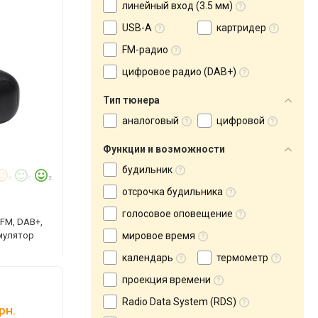
линейный вход (3.5 мм)
USB-A
картридер
FM-радио
цифровое радио (DAB+)
Тип тюнера
аналоговый
цифровой
Функции и возможности
будильник
0
0
2
отсрочка будильника
голосовое оповещение
FM, DAB+,
умулятор
мировое время
календарь
термометр
проекция времени
Radio Data System (RDS)
рн.