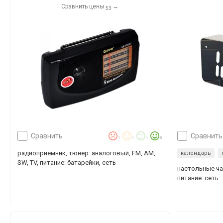
Сравнить цены
→
53
сравнить
сравнить
1
0
0
3
радиоприемник, тюнер: аналоговый, FM, AM,
календарь
SW, TV, питание: батарейки, сеть
настольные ча
питание: сеть