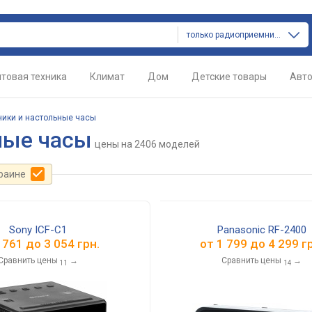
только радиоприемники и настольные часы
товая техника
Климат
Дом
Детские товары
Авт
ики и настольные часы
ные часы
цены
на 2406 моделей
краине
Sony ICF-C1
Panasonic RF-2400
 761
до
3 054
грн.
от
1 799
до
4 299
гр
Сравнить цены
→
Сравнить цены
→
11
14