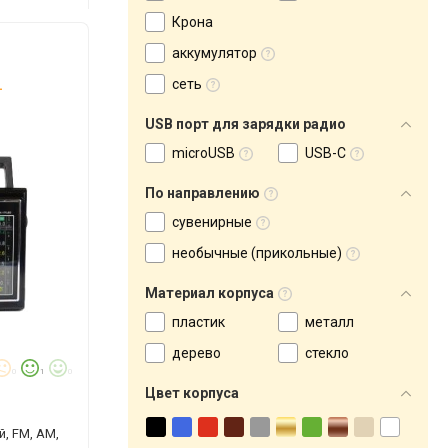
Крона
аккумулятор
.
сеть
USB порт для зарядки радио
microUSB
USB-C
По направлению
сувенирные
необычные (прикольные)
Материал корпуса
пластик
металл
дерево
стекло
0
1
0
Цвет корпуса
, FM, AM,