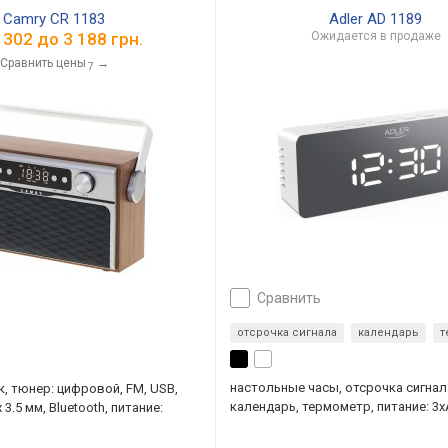
Camry CR 1183
Adler AD 1189
 302
до
3 188
грн.
Ожидается в продаже
Сравнить цены
→
7
сравнить
отсрочка сигнала
календарь
т
настольные часы, отсрочка сигнал
, тюнер: цифровой, FM, USB,
календарь, термометр, питание: 3x
3.5 мм, Bluetooth, питание: