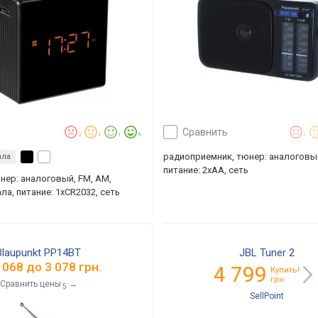
сравнить
2
1
1
5
1
радиоприемник, тюнер: аналоговый
ала
питание: 2хАА, сеть
нер: аналоговый, FM, AM,
ла, питание: 1xCR2032, сеть
Blaupunkt PP14BT
JBL Tuner 2
 068
до
3 078
грн.
4 799
Купить!
грн.
Сравнить цены
→
5
SellPoint