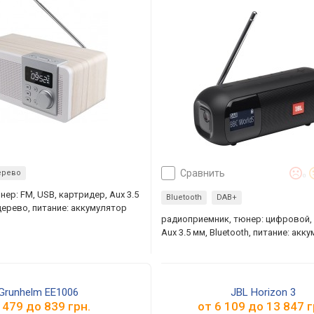
сравнить
ерево
0
ер: FM, USB, картридер, Aux 3.5
Bluetooth
DAB+
 дерево, питание: аккумулятор
радиоприемник, тюнер: цифровой, 
Aux 3.5 мм, Bluetooth, питание: акк
Grunhelm EE1006
JBL Horizon 3
т
479
до
839
грн.
от
6 109
до
13 847
г