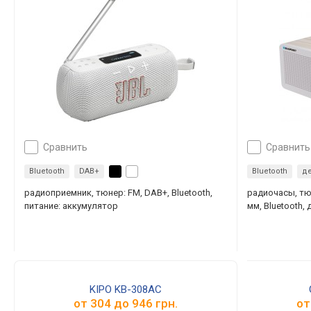
сравнить
сравнить
Bluetooth
DAB+
Bluetooth
д
радиоприемник, тюнер: FM, DAB+, Bluetooth,
радиочасы, тюн
питание: аккумулятор
мм, Bluetooth,
KIPO KB-308AC
от
304
до
946
грн.
о