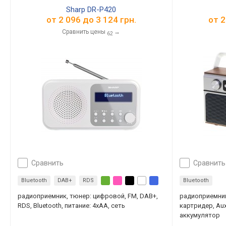
Sharp DR-P420
от
2 096
до
3 124
грн.
от
2
Сравнить цены
→
62
сравнить
сравнить
Bluetooth
DAB+
RDS
Bluetooth
радиоприемник, тюнер: цифровой, FM, DAB+,
радиоприемник
RDS, Bluetooth, питание: 4xAA, сеть
картридер, Aux 
аккумулятор