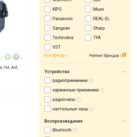
KIPO
Muse
Panasonic
REAL-EL
Sangean
Sharp
Technoline
TFA
VST
Все бренды
Рейтинг брендов
2
3
15
, FM, AM,
Устройство
радиоприемники
карманные приемники
радиочасы
настольные часы
Воспроизведение
Bluetooth