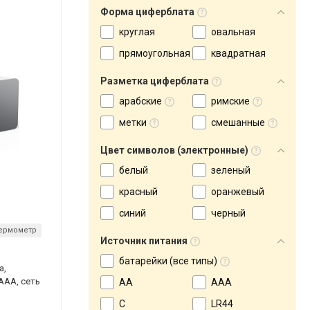
Форма циферблата
круглая
овальная
прямоугольная
квадратная
Разметка циферблата
арабские
римские
метки
смешанные
Цвет символов (электронные)
белый
зеленый
красный
оранжевый
синий
черный
ермометр
Источник питания
батарейки (все типы)
а,
AAA, сеть
AA
AAA
C
LR44