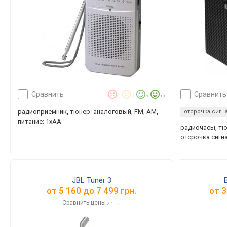
сравнить
сравнить
1
0
8
13
радиоприемник, тюнер: аналоговый, FM, AM,
отсрочка сигн
питание: 1xAA
радиочасы, тю
отсрочка сигна
JBL Tuner 3
от
5 160
до
7 499
грн.
от
3
Сравнить цены
→
41