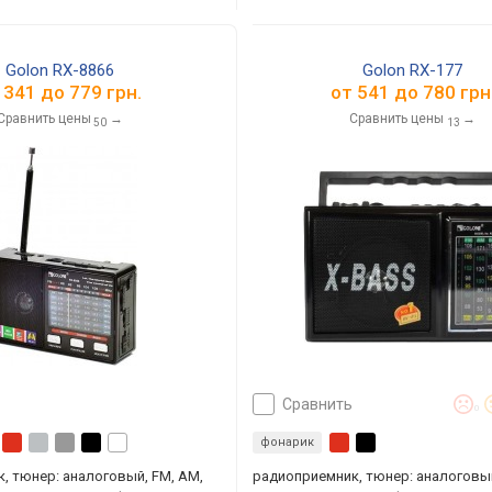
Golon RX-8866
Golon RX-177
т
341
до
779
грн.
от
541
до
780
грн
Сравнить цены
→
Сравнить цены
→
50
13
сравнить
0
фонарик
, тюнер: аналоговый, FM, AM,
радиоприемник, тюнер: аналоговый