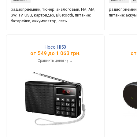
радиоприемник, тюнер: аналоговый, FM, AM,
радиоприемник,
SW, TV, USB, картридер, Bluetooth, питание:
питание: акку
батарейки, аккумулятор, сеть
Hoco HI50
от
549
до
1 063
грн.
о
Сравнить цены
→
17