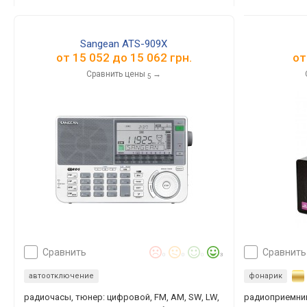
Sangean ATS-909X
от
15 052
до
15 062
грн.
о
Сравнить цены
→
5
сравнить
сравнить
0
0
0
3
автоотключение
фонарик
радиочасы, тюнер: цифровой, FM, AM, SW, LW,
радиоприемник