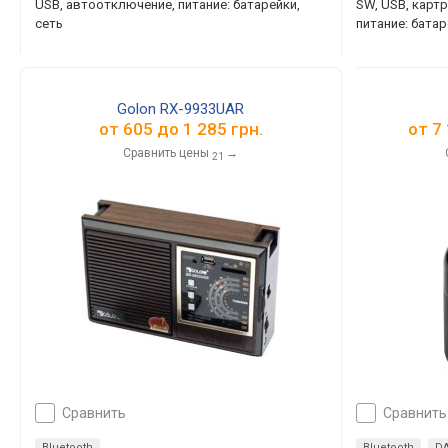
USB, автоотключение, питание: батарейки,
SW, USB, картр
сеть
питание: батар
Golon RX-9933UAR
от
605
до
1 285
грн.
от
7
Сравнить цены
→
21
сравнить
сравнить
Bluetooth
Bluetooth
D