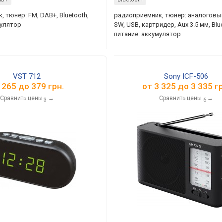
 тюнер: FM, DAB+, Bluetooth,
радиоприемник, тюнер: аналоговый
мулятор
SW, USB, картридер, Aux 3.5 мм, Blu
питание: аккумулятор
VST 712
Sony ICF-506
т
265
до
379
грн.
от
3 325
до
3 335
гр
Сравнить цены
→
Сравнить цены
→
3
6