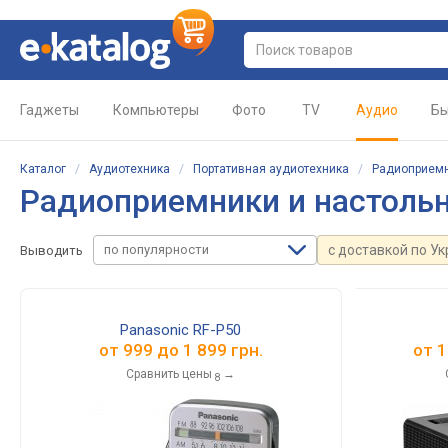
Гаджеты
Компьютеры
Фото
TV
Аудио
Бы
Каталог
/
Аудиотехника
/
Портативная аудиотехника
/
Радиоприемн
Радиоприемники и настоль
по популярности
с доставкой по У
Выводить
Panasonic RF-P50
от
999
до
1 899
грн.
от
1
Сравнить цены
→
8