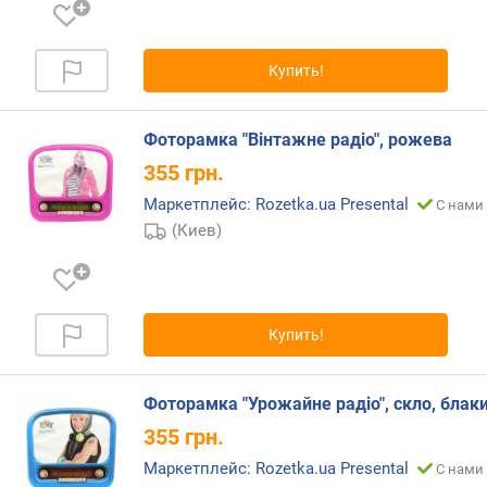
м
о
т
Купить!
д
о
р
Фоторамка "Вінтажне радіо", рожева
о
355
грн.
г
Маркетплейс: Rozetka.ua Presental
и
С нами 
х
(Киев)
к
д
е
ш
Купить!
е
в
ы
Фоторамка "Урожайне радіо", скло, блак
м
355
грн.
п
Маркетплейс: Rozetka.ua Presental
С нами 
о