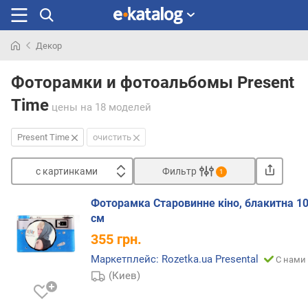
Декор
Искали
раньше
Фоторамки и фотоальбомы Present
Time
цены
на 18 моделей
Present Time
очистить
с картинками
Фильтр
1
Сортировать
Фоторамка Старовинне кіно, блакитна 1
с
см
к
355
грн.
а
р
Маркетплейс: Rozetka.ua Presental
С нами 
т
(Киев)
и
н