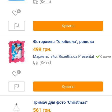
(Киев)
а
л
ф
а
в
Купить!
и
т
у
Фоторамка "Улюблена", рожева
(
499
грн.
A
-
Маркетплейс: Rozetka.ua Presental
С нами 
Z
(Киев)
)
п
о
а
Купить!
л
ф
Тримач для фото "Christmas"
а
в
561
грн.