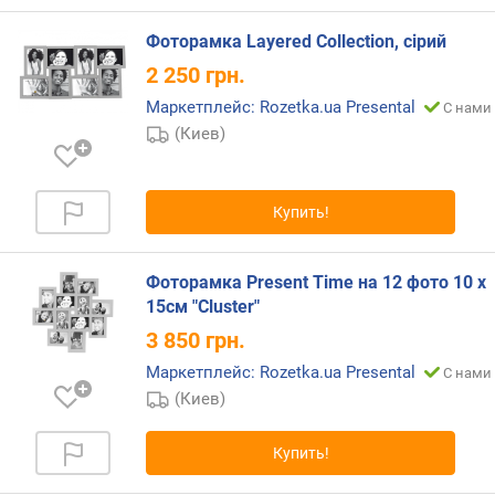
Фоторамка Layered Collection, сірий
2 250
грн.
Маркетплейс: Rozetka.ua Presental
С нами 
(Киев)
Купить!
Фоторамка Present Time на 12 фото 10 х
15см "Cluster"
3 850
грн.
Маркетплейс: Rozetka.ua Presental
С нами 
(Киев)
Купить!