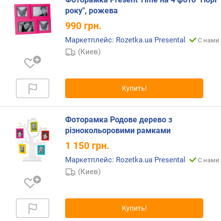
року", рожева
990
грн.
Маркетплейс: Rozetka.ua Presental
С нами 
(Киев)
Купить!
Фоторамка Родове дерево з
різнокольоровими рамками
1 150
грн.
Маркетплейс: Rozetka.ua Presental
С нами 
(Киев)
Купить!