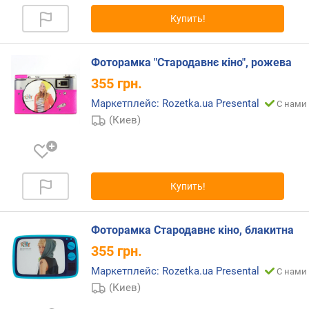
к
Купить!
а
м
и
Фоторамка "Стародавнє кіно", рожева
о
355
грн.
т
Маркетплейс: Rozetka.ua Presental
С нами 
д
(Киев)
е
ш
е
в
ы
Купить!
х
к
д
Фоторамка Стародавнє кіно, блакитна
о
355
грн.
р
о
Маркетплейс: Rozetka.ua Presental
С нами 
г
(Киев)
и