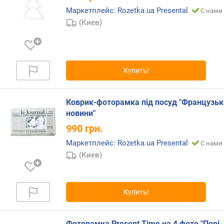
и
Маркетплейс: Rozetka.ua Presental
С нами 
т
(Киев)
у
(
Z
-
A
Купить!
)
Коврик-фоторамка під посуд "Французьк
новини"
990
грн.
Маркетплейс: Rozetka.ua Presental
С нами 
(Киев)
Купить!
Фоторамка Present Time на 4 фото "Порі