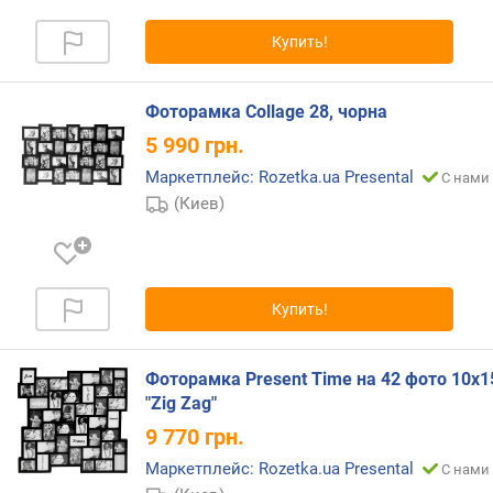
Купить!
Фоторамка Collage 28, чорна
5 990
грн.
Маркетплейс: Rozetka.ua Presental
С нами 
(Киев)
Купить!
Фоторамка Present Time на 42 фото 10х1
"Zig Zag"
9 770
грн.
Маркетплейс: Rozetka.ua Presental
С нами 