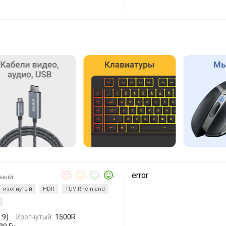
error
рный
0
0
0
1
изогнутый
HDR
TÜV Rheinland
:9)
Изогнутый:
1500R