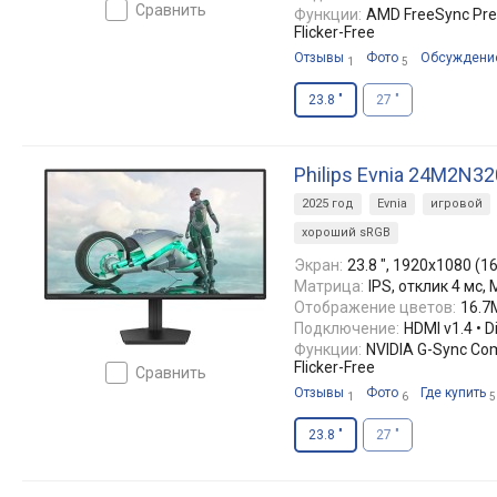
сравнить
Функции:
AMD FreeSync Pre
Flicker-Free
Отзывы
Фото
Обсуждени
1
5
23.8 "
27 "
Philips Evnia 24M2N3
2025 год
Evnia
игровой
хороший sRGB
Экран:
23.8 ", 1920x1080 (16
Матрица:
IPS, отклик 4 мс, 
Отображение цветов:
16.7
Подключение:
HDMI v1.4 • D
Функции:
NVIDIA G-Sync Com
Flicker-Free
сравнить
Отзывы
Фото
Где купить
1
6
5
23.8 "
27 "