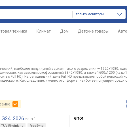
только мониторы
товая техника
Климат
Дом
Детские товары
Авт
ический, наиболее популярный вариант такого разрешения — 1920х1080, одн
ифические, как сверхширокоформатный 3840х1080, а также 1600х1200 (кадр 
сить к Full HD). На сегодняшний день Full HD представляет собой неплохой 
видеокарте. Как следствие, именно этот формат наиболее популярен среди
краине
 G24i 2026
error
23.8 "
TÜV Rheinland
FreeSync