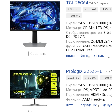
TCL 25G64
24.5 " серый
2025 год
игровой
HDMI 2
FreeSync
Экран:
24.5 ", 1920x1080 (16
Матрица:
QD-Mini LED IPS, о
Отображение цветов:
8-bit
DCI-P3 97 %
Подключение:
2xHDMI v2.1 •
Функции:
AMD FreeSync Pre
HDR, Flicker-Free
сравнить
Видео
Фото
Где купить
1
8
2
PrologiX G2525HU
24.5
2026 год
игровой
FreeSy
Экран:
24.5 ", 1920x1080 (16
Матрица:
IPS, MPRT 1 мс, 2
Подключение:
HDMI • Displa
Функции:
AMD FreeSync
Фото
Обсуждение
Где ку
9
1