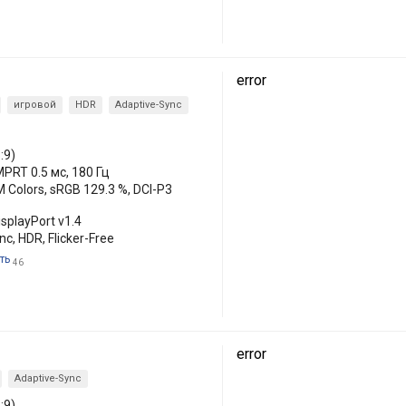
error
игровой
HDR
Adaptive-Sync
:9)
MPRT 0.5 мс, 180 Гц
 Colors, sRGB 129.3 %, DCI-P3
isplayPort v1.4
c, HDR, Flicker-Free
ть
46
error
Adaptive-Sync
:9)