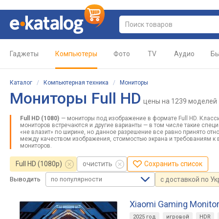
Гаджеты
Компьютеры
Фото
TV
Аудио
Бы
Каталог
/
Компьютерная техника
/
Мониторы
Мониторы Full HD
цены
на 1239 моделей
Full HD (1080)
— мониторы под изображение в формате Full HD. Класс
мониторов встречаются и другие варианты — в том числе такие спец
«не влазит» по ширине, но данное разрешение все равно принято отно
между качеством изображения, стоимостью экрана и требованиям к 
мониторов.
Full HD (1080p)
очистить
Сохранить список
по популярности
с доставкой по У
Выводить
Xiaomi Gaming Monitor
2025 год
игровой
HDR