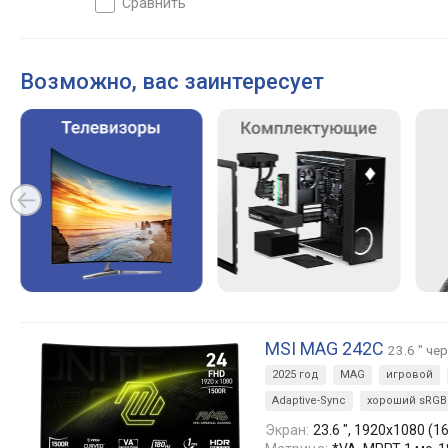
сравнить
Возможно, вас заинтересует
MSI MAG 242C
23.6 " че
2025 год
MAG
игровой
Adaptive-Sync
хороший sRGB
Экран:
23.6 ", 1920x1080 (16