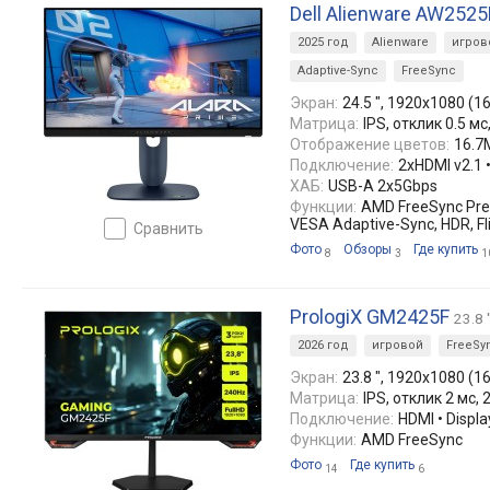
Dell Alienware AW252
2025 год
Alienware
игров
Adaptive-Sync
FreeSync
Экран:
24.5 ", 1920x1080 (16
Матрица:
IPS, отклик 0.5 мс
Отображение цветов:
16.7
Подключение:
2xHDMI v2.1 •
ХАБ:
USB-A 2x5Gbps
Функции:
AMD FreeSync Pre
VESA Adaptive-Sync, HDR, Fl
сравнить
Фото
Обзоры
Где купить
8
3
1
PrologiX GM2425F
23.8
2026 год
игровой
FreeSy
Экран:
23.8 ", 1920x1080 (16
Матрица:
IPS, отклик 2 мс, 
Подключение:
HDMI • Displa
Функции:
AMD FreeSync
Фото
Где купить
14
6