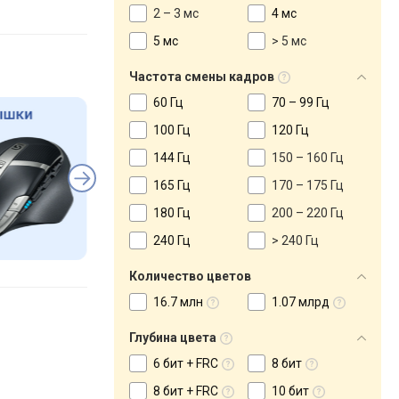
2 – 3 мс
4 мс
5 мс
> 5 мс
Частота смены кадров
60 Гц
70 – 99 Гц
100 Гц
120 Гц
144 Гц
150 – 160 Гц
165 Гц
170 – 175 Гц
180 Гц
200 – 220 Гц
240 Гц
> 240 Гц
Количество цветов
16.7 млн
1.07 млрд
Глубина цвета
6 бит + FRC
8 бит
8 бит + FRC
10 бит