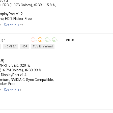
80 Гц
 + FRC (1.07B Colors), sRGB 115.8 %,
isplayPort v1.2
c, HDR, Flicker-Free
Где купить
3
17
error
.5 "
0
1
0
0
HDMI 2.1
HDR
TÜV Rheinland
:9)
MPRT 0.5 мс, 320 Гц
 (16.7M Colors), sRGB 99 %
 DisplayPort v1.4
mium, NVIDIA G-Sync Compatible,
icker-Free
Где купить
3
7