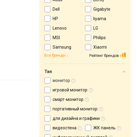
Dell
Gigabyte
HP
Iiyama
Lenovo
LG
MSI
Philips
Samsung
Xiaomi
Все бренды
Рейтинг брендов
Тип
монитор
игровой монитор
смарт-монитор
портативный монитор
для дизайна и графики
видеостена
ЖК панель