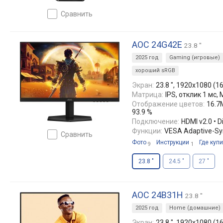
сравнить
AOC 24G42E
23.8 "
2025 год
Gaming (игровые)
хороший sRGB
Экран:
23.8 ", 1920x1080 (16
Матрица:
IPS, отклик 1 мс, 
Отображение цветов:
16.7M
93.9 %
Подключение:
HDMI v2.0 • D
Функции:
VESA Adaptive-Syn
сравнить
Фото
Инструкции
Где купи
9
1
23.8 "
24.5 "
27 "
AOC 24B31H
23.8 "
2025 год
Home (домашние)
Экран:
23.8 ", 1920x1080 (16