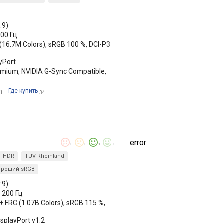
:9)
200 Гц
 (16.7M Colors), sRGB 100 %, DCI-P3
yPort
mium, NVIDIA G-Sync Compatible,
Где купить
1
34
error
0
0
1
0
HDR
TÜV Rheinland
ороший sRGB
:9)
, 200 Гц
 + FRC (1.07B Colors), sRGB 115 %,
isplayPort v1.2