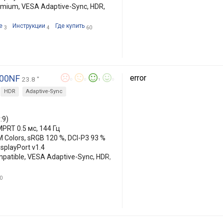
mium, VESA Adaptive-Sync, HDR,
е
Инструкции
Где купить
3
4
60
200NF
error
23.8 "
0
0
1
0
HDR
Adaptive-Sync
:9)
MPRT 0.5 мс, 144 Гц
M Colors, sRGB 120 %, DCI-P3 93 %
isplayPort v1.4
patible, VESA Adaptive-Sync, HDR,
0