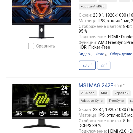
хороший sRGB
Экран:
23.8 ", 1920x1080 (16
Матрица:
IPS, отклик 1 мс, 
Отображение цветов:
8-bit
95 %
Подключение:
HDMI • Displa
Функции:
AMD FreeSync Pre
сравнить
HDR, Flicker-Free
Видео
Фото
Обсуждение
2
6
23.8 "
27 "
MSI MAG 242F
23.8 "
2025 год
MAG
игровой
Adaptive-Sync
FreeSync
х
Экран:
23.8 ", 1920x1080 (16
Матрица:
IPS, отклик 0.5 мс
Отображение цветов:
8-bit
DCI-P3 89 %
Подключение:
HDMI v2.0 • D