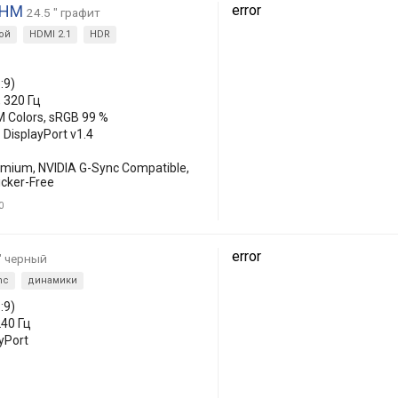
5HM
error
24.5 " графит
ой
HDMI 2.1
HDR
:9)
, 320 Гц
M Colors, sRGB 99 %
 DisplayPort v1.4
mium, NVIDIA G-Sync Compatible,
icker-Free
0
error
 " черный
nc
динамики
:9)
240 Гц
yPort