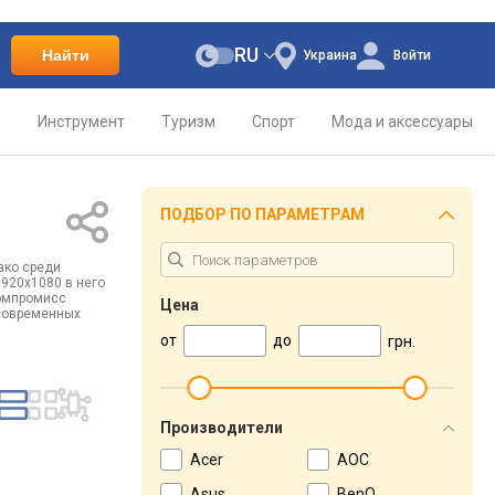
RU
Найти
Украина
Войти
о
Инструмент
Туризм
Спорт
Мода и аксессуары
ПОДБОР ПО ПАРАМЕТРАМ
ако среди
1920х1080 в него
компромисс
Цена
 современных
от
до
грн.
Производители
Acer
AOC
Asus
BenQ