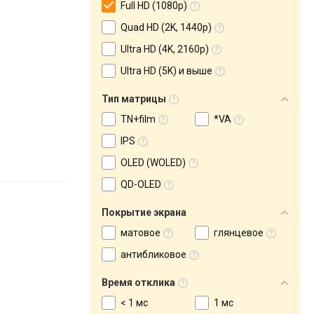
Full HD (1080p)
Quad HD (2K, 1440p)
Ultra HD (4K, 2160p)
Ultra HD (5K) и выше
Тип матрицы
TN+film
*VA
IPS
OLED (WOLED)
QD-OLED
Покрытие экрана
матовое
глянцевое
антибликовое
Время отклика
< 1 мс
1 мс