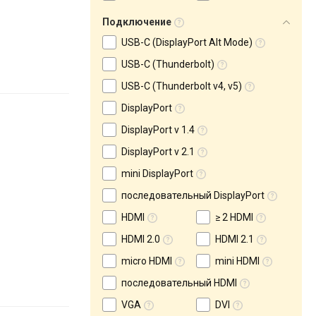
Подключение
USB-C (DisplayPort Alt Mode)
USB-C (Thunderbolt)
USB-C (Thunderbolt v4, v5)
DisplayPort
DisplayPort v 1.4
DisplayPort v 2.1
mini DisplayPort
последовательный DisplayPort
HDMI
≥ 2 HDMI
HDMI 2.0
HDMI 2.1
micro HDMI
mini HDMI
последовательный HDMI
VGA
DVI