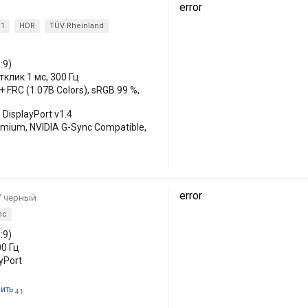
error
.1
HDR
TÜV Rheinland
:9)
тклик 1 мс, 300 Гц
 + FRC (1.07B Colors), sRGB 99 %,
 DisplayPort v1.4
mium, NVIDIA G-Sync Compatible,
error
 " черный
nc
:9)
00 Гц
yPort
пить
41