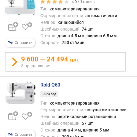
в
4.0 /
1
отзыв
л
Тип:
компьютеризированная
е
Формирование петли:
автоматически
н
Челнок:
качающийся
и
Швейных операций:
74 шт
я
Стежок:
длина 4.5 мм, ширина 6.5 мм
Скорость:
750 ст/мин
Спросить
п
о
9 600 — 24 494
к
грн.
о
3 предложения
л
и
ч
Rold Q60
е
2024 год
с
Тип:
компьютеризированная
т
в
Формирование петли:
полуавтоматически
у
Челнок:
вертикальный ротационный
п
Швейных операций:
57 шт
р
Стежок:
длина 4 мм, ширина 5 мм
Спросить
е
Скорость:
700 ст/мин