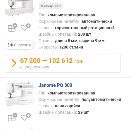
р
Memory Craft
о
с
Тип:
компьютеризированная
т
Формирование петли:
автоматически
ь
Челнок:
горизонтальный ротационный
ш
Швейных операций:
200 шт
и
Стежок:
длина 5 мм, ширина 9 мм
т
Спросить
Скорость:
1200 ст/мин
ь
я
67 200 — 102 612
грн.
(
4 предложения
с
т
/
Janome PQ 300
м
и
Тип:
компьютеризированная
н
Формирование петли:
полуавтоматически
)
Челнок:
качающийся
Швейных операций:
29 шт
р
и
с