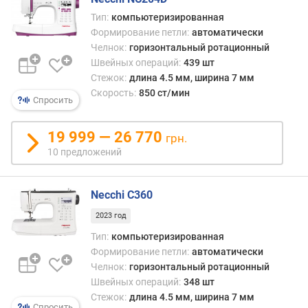
о
комп
г
Тип:
компьютеризированная
маши
и
Формирование петли:
автоматически
выши
м
Челнок:
горизонтальный ротационный
и
Швейных операций:
439 шт
швей
о
Стежок:
длина 4.5 мм, ширина 7 мм
выши
т
Скорость:
850 ст/мин
маши
д
Спросить
выде
о
в
р
19 999 — 26 770
грн.
отде
о
10 предложений
катег
г
(см.
и
соот
х
Necchi C360
пункт
к
д
2023 год
е
Тип:
компьютеризированная
ш
Формирование петли:
автоматически
е
Челнок:
горизонтальный ротационный
в
Швейных операций:
348 шт
ы
Стежок:
длина 4.5 мм, ширина 7 мм
м
Спросить