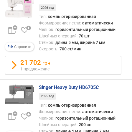
2026 год
к
о
Тип:
компьютеризированная
л
Формирование петли:
автоматически
-
Челнок:
горизонтальный ротационный
в
Швейных операций:
70 шт
о
Стежок:
длина 5 мм, ширина 7 мм
п
Спросить
Скорость:
700 ст/мин
я
л
21 702
грн.
е
1 предложение
ц
(
ш
Singer Heavy Duty HD6705C
т
)
2025 год
Тип:
компьютеризированная
п
Формирование петли:
автоматически
о
Челнок:
горизонтальный ротационный
т
Швейных операций:
200 шт
р
Стежок:
длина 4.5 мм, ширина 7 мм