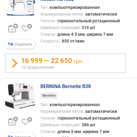
м
Тип:
компьютеризированная
м
Формирование петли:
автоматически
)
Челнок:
горизонтальный ротационный
Швейных операций:
316 шт
м
Стежок:
длина 4.5 мм, ширина 7 мм
а
Скорость:
850 ст/мин
к
Спросить
с
и
16 999 — 22 650
грн.
м
10 предложений
а
л
ь
BERNINA Bernette B38
н
а
Bernette
я
Тип:
компьютеризированная
в
Формирование петли:
автоматически
ы
Челнок:
горизонтальный ротационный
с
Швейных операций:
386 шт
о
Стежок:
длина 5 мм, ширина 7 мм
т