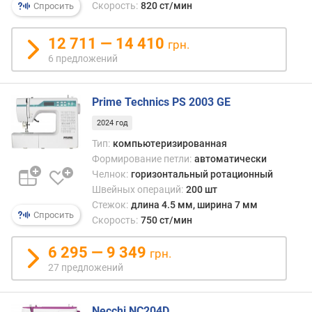
обши
я
Скорость:
820 ст/мин
Спросить
набо
р
функ
н
12 711 — 14 410
грн.
и
о
6 предложений
боле
с
точн
т
в
и
Prime Technics PS 2003 GE
настр
чем
о
2024 год
элект
т
Тип:
компьютеризированная
хотя
д
Формирование петли:
автоматически
и
е
Челнок:
горизонтальный ротационный
стоят
ш
Швейных операций:
200 шт
соотв
е
Отме
Стежок:
длина 4.5 мм, ширина 7 мм
в
Спросить
что
Скорость:
750 ст/мин
ы
в
х
данн
6 295 — 9 349
грн.
к
случа
д
27 предложений
подр
о
искл
р
швей
Necchi NC204D