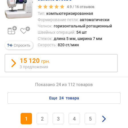
е
4.9 /
16
отзывов
с
Тип:
компьютеризированная
(
Формирование петли:
автоматически
к
Челнок:
горизонтальный ротационный
г
Швейных операций:
54 шт
)
Стежок:
длина 5 мм, ширина 7 мм
Скорость:
820 ст/мин
Спросить
15 120
грн.
3 предложения
Показано 24 из 112 товаров
еще
24
товара
1
2
3
4
5