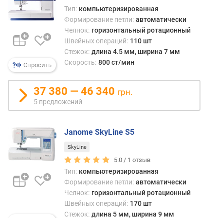
я
Тип:
компьютеризированная
д
Формирование петли:
автоматически
л
Челнок:
горизонтальный ротационный
и
Швейных операций:
110 шт
н
Стежок:
длина 4.5 мм, ширина 7 мм
а
Скорость:
800 ст/мин
Спросить
с
т
е
37 380 — 46 340
грн.
ж
5 предложений
к
а
(
Janome SkyLine S5
м
SkyLine
м
)
5.0 /
1
отзыв
Тип:
компьютеризированная
м
Формирование петли:
автоматически
а
Челнок:
горизонтальный ротационный
к
Швейных операций:
170 шт
с
Стежок:
длина 5 мм, ширина 9 мм