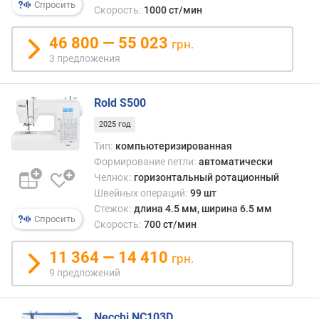
и
Спросить
Скорость:
1000 ст/мин
м
а
46 800 — 55 023
грн.
л
3 предложения
ь
н
а
Rold S500
я
ш
2025 год
и
Тип:
компьютеризированная
р
Формирование петли:
автоматически
и
Челнок:
горизонтальный ротационный
н
Швейных операций:
99 шт
а
Стежок:
длина 4.5 мм, ширина 6.5 мм
с
Спросить
Скорость:
700 ст/мин
т
р
11 364 — 14 410
грн.
о
9 предложений
ч
к
и
Necchi NC103D
(