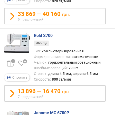
Спросить
Скорость:
820 ст/мин
а
п
33 869 — 40 160
о
грн.
д
9 предложений
ъ
е
м
Rold S700
а
2025 год
л
Тип:
компьютеризированная
а
Формирование петли:
автоматически
п
к
Челнок:
горизонтальный ротационный
и
Швейных операций:
79 шт
(
Стежок:
длина 4.5 мм, ширина 6.5 мм
Спросить
м
Скорость:
800 ст/мин
м
)
13 896 — 16 470
грн.
7 предложений
с
к
о
Janome MC 6700P