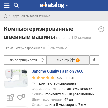
Крупная бытовая техника
Искали
Комп
раньше
Компьютеризированные
— шв
швейные машины
маши
цены
на 112 модели
осна
встр
компьютеризированная
очистить
комп
кото
по популярности
Фильтр
1
и
Сортировать
упра
Janome Quality Fashion 7600
проц
п
шитья
5.0 /
1
отзыв
о
Благо
Тип:
компьютеризированная
п
этому
Формирование петли:
автоматически
о
они
Челнок:
горизонтальный ротационный
п
имею
Швейных операций:
47 шт
у
боле
л
Стежок:
длина 5 мм, ширина 7 мм