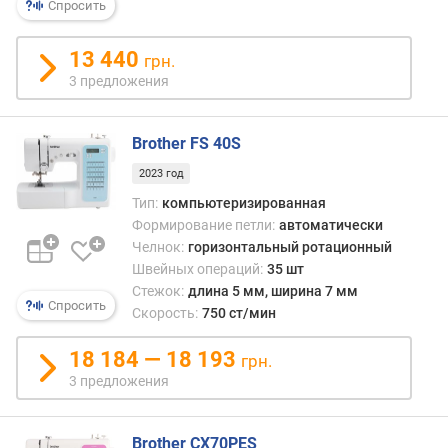
Спросить
у
н
13 440
к
грн.
о
3 предложения
в
д
Brother FS 40S
л
я
2023 год
в
Тип:
компьютеризированная
ы
Формирование петли:
автоматически
ш
и
Челнок:
горизонтальный ротационный
в
Швейных операций:
35 шт
а
Стежок:
длина 5 мм, ширина 7 мм
Спросить
н
Скорость:
750 ст/мин
и
я
18 184 — 18 193
грн.
(
3 предложения
ш
т
)
Brother CX70PES