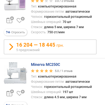
3.0 /
2
отзыва
т
Тип:
компьютеризированная
р
Формирование петли:
автоматически
о
ч
Челнок:
горизонтальный ротационный
е
Швейных операций:
70 шт
к
Стежок:
длина 5 мм, ширина 7 мм
(
Скорость:
750 ст/мин
Спросить
ш
т
16 204 — 18 445
грн.
)
5 предложений
к
о
Minerva MC250C
л
и
5.0 /
1
отзыв
ч
Тип:
компьютеризированная
е
Формирование петли:
автоматически
с
Челнок:
горизонтальный ротационный
т
Швейных операций:
197 шт
в
Стежок:
длина 4.5 мм, ширина 7 мм
о