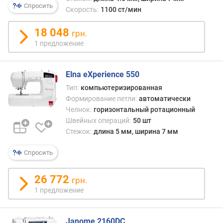
е
Спросить
Скорость:
1100 ст/мин
б
л
18 048
я
грн.
е
1 предложение
м
а
я
Elna eXperience 550
м
Тип:
компьютеризированная
о
Формирование петли:
автоматически
щ
Челнок:
горизонтальный ротационный
н
Швейных операций:
50 шт
о
Стежок:
длина 5 мм, ширина 7 мм
с
т
Спросить
ь
(
26 772
В
грн.
т
1 предложение
)
в
Janome 2160DC