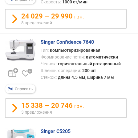
Скорость:
1000 ст/мин
п
24 029 — 29 990
грн.
о
8 предложений
о
т
з
Singer Confidence 7640
ы
в
Тип:
компьютеризированная
а
Формирование петли:
автоматически
м
Челнок:
горизонтальный ротационный
Швейных операций:
200 шт
п
Стежок:
длина 4.5 мм, ширина 7 мм
о
д
Спросить
а
т
15 338 — 20 746
грн.
е
3 предложения
д
о
б
Singer C5205
а