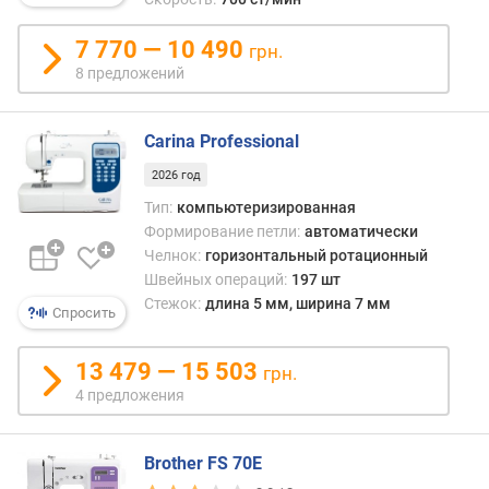
д
л
7 770 — 10 490
грн.
о
8 предложений
ж
е
н
Carina Professional
и
2026 год
й
Тип:
компьютеризированная
Формирование петли:
автоматически
к
Челнок:
горизонтальный ротационный
о
Швейных операций:
197 шт
л
Стежок:
длина 5 мм, ширина 7 мм
Спросить
и
ч
е
13 479 — 15 503
грн.
с
4 предложения
т
в
о
Brother FS 70E
с