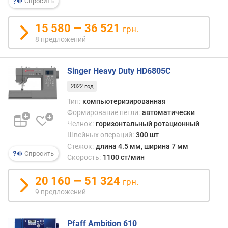
п
Спросить
е
т
15 580 — 36 521
грн.
е
8 предложений
л
ь
(
Singer Heavy Duty HD6805C
ш
т
2022 год
)
Тип:
компьютеризированная
Формирование петли:
автоматически
м
Челнок:
горизонтальный ротационный
а
Швейных операций:
300 шт
к
Стежок:
длина 4.5 мм, ширина 7 мм
с
Спросить
Скорость:
1100 ст/мин
и
м
20 160 — 51 324
грн.
а
л
9 предложений
ь
н
Pfaff Ambition 610
а