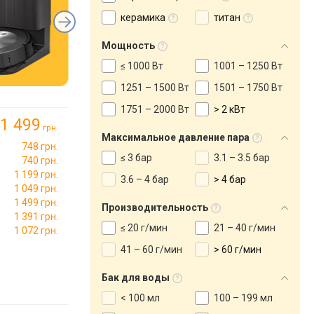
керамика
титан
Мощность
≤ 1000 Вт
1001 – 1250 Вт
1251 – 1500 Вт
1501 – 1750 Вт
1751 – 2000 Вт
> 2 кВт
1 499
грн.
Максимальное давление пара
748 грн.
≤ 3 бар
3.1 – 3.5 бар
740 грн.
1 199 грн.
3.6 – 4 бар
> 4 бар
1 049 грн.
1 499 грн.
Производительность
1 391 грн.
≤ 20 г/мин
21 – 40 г/мин
1 072 грн.
41 – 60 г/мин
> 60 г/мин
Бак для воды
< 100 мл
100 – 199 мл