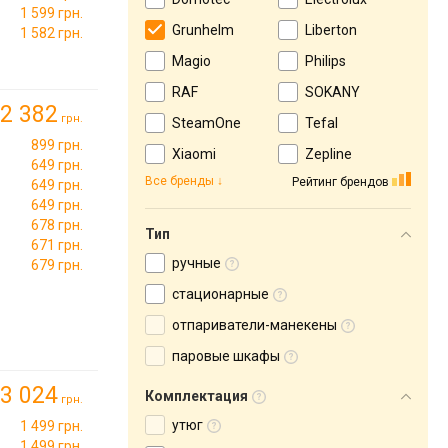
1 599 грн.
Grunhelm
Liberton
1 582 грн.
Magio
Philips
RAF
SOKANY
2 382
грн.
SteamOne
Tefal
899 грн.
Xiaomi
Zepline
649 грн.
Все бренды
Рейтинг брендов
649 грн.
649 грн.
678 грн.
Тип
671 грн.
ручные
679 грн.
стационарные
отпариватели-манекены
паровые шкафы
3 024
Комплектация
грн.
утюг
1 499 грн.
1 499 грн.