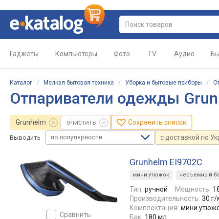
Гаджеты
Компьютеры
Фото
TV
Аудио
Бы
Каталог
/
Мелкая бытовая техника
/
Уборка и бытовые приборы
/
О
Отпариватели одежды Grun
Grunhelm
очистить
Сохранить список
по популярности
с доставкой по У
Выводить
Grunhelm EI9702C
мини утюжок
несъемный б
Тип:
ручной
Мощность:
1
Производительность:
30 г
Комплектация:
мини утюжо
сравнить
Бак:
180 мл