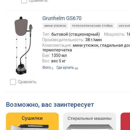
сравнить
Grunhelm GS670
мини утюжок
телескопическая стойка
несъе
Тип:
бытовой (стационарный)
Мощность:
1
Производительность:
38 г/мин
Комплектация:
мини утюжок, гладильная дос
термоперчатка
Бак:
1350 мл
Вес:
вес 5 кг
Фото
Где купить
5
38
сравнить
Возможно, вас заинтересует