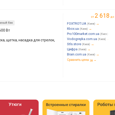
2 618
от
до
мный бак
FOXTROT.UA
→
(Киев)
Itbox.ua
→
(Киев)
600 Вт
Pro100market.com.ua
→
(Киев)
Vodogreyka.com.ua
→
(Киев)
ка, щетка, насадка для стрелок,
Stls.store
→
(Киев)
Цифра
→
(Киев)
Brain.com.ua
→
(Киев)
Сравнить цены
→
38