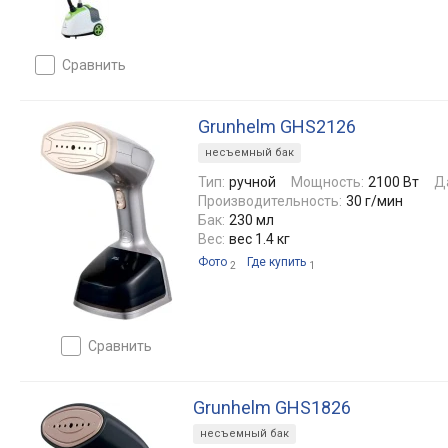
сравнить
Grunhelm GHS2126
несъемный бак
Тип:
ручной
Мощность:
2100 Вт
Д
Производительность:
30 г/мин
Бак:
230 мл
Вес:
вес 1.4 кг
Фото
Где купить
2
1
сравнить
Grunhelm GHS1826
несъемный бак