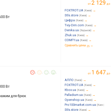
2 129
от
до
FOXTROT.UA
→
(Киев)
Stls.store
→
(Киев)
600 Вт
Цифра
→
(Киев)
Tviy-Dim.com
→
(Киев)
Denika.ua
→
(Харьков)
Zhuk.ua
→
(Киев)
COMFY.ua
→
(Киев)
Сравнить цены
→
25
1 647
от
до
1
0
0
0
АЛЛО
→
(Киев)
FOXTROT.UA
→
(Киев)
000 Вт
Itbox.ua
→
(Киев)
Palladium.ua
→
(Киев)
 зажим для брюк
Openshop.ua
→
(Киев)
Pro100market.com.ua
→
(Киев)
Stls.store
→
(Киев)