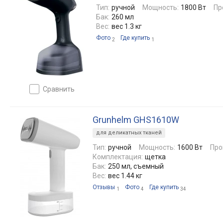
Тип:
ручной
Мощность:
1800 Вт
Пр
Бак:
260 мл
Вес:
вес 1.3 кг
Фото
Где купить
2
1
сравнить
Grunhelm GHS1610W
для деликатных тканей
Тип:
ручной
Мощность:
1600 Вт
Про
Комплектация:
щетка
Бак:
250 мл, съемный
Вес:
вес 1.44 кг
Отзывы
Фото
Где купить
1
4
34