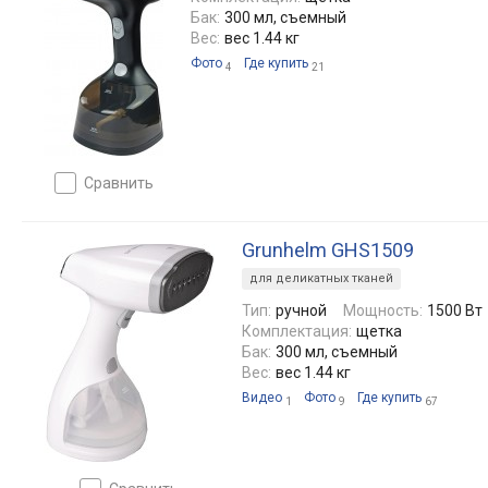
Бак:
300 мл, съемный
Вес:
вес 1.44 кг
Фото
Где купить
4
21
сравнить
Grunhelm GHS1509
для деликатных тканей
Тип:
ручной
Мощность:
1500 Вт
Комплектация:
щетка
Бак:
300 мл, съемный
Вес:
вес 1.44 кг
Видео
Фото
Где купить
1
9
67