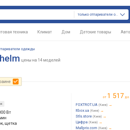
только отпариватели одежды
товая техника
Климат
Дом
Детские товары
Авт
тпариватели одежды
helm
цены
на 14 моделей
краине
1 517
от
до
ак
FOXTROT.UA
→
(Киев)
Itbox.ua
→
(Киев)
800 Вт
Stls.store
→
(Киев)
/мин
Цифра
→
(Киев)
к, щетка
Mallprix.com
→
(Киев)