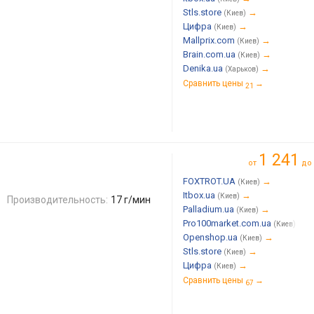
Stls.store
→
(Киев)
Цифра
→
(Киев)
Mallprix.com
→
(Киев)
Brain.com.ua
→
(Киев)
Denika.ua
→
(Харьков)
Сравнить цены
→
21
1 241
от
до
FOXTROT.UA
→
(Киев)
Itbox.ua
→
(Киев)
Производительность:
17 г/мин
Palladium.ua
→
(Киев)
Pro100market.com.ua
→
(Киев)
Openshop.ua
→
(Киев)
Stls.store
→
(Киев)
Цифра
→
(Киев)
Сравнить цены
→
67