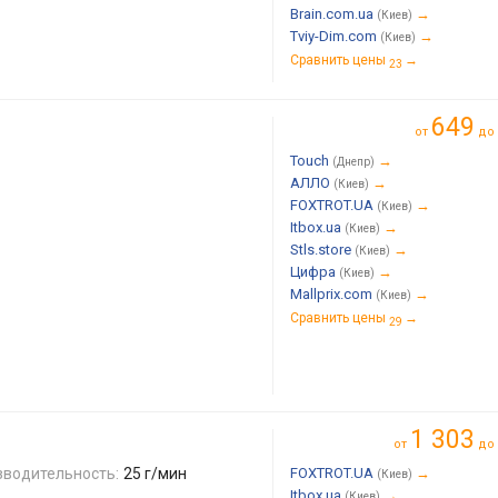
Brain.com.ua
→
(Киев)
Tviy-Dim.com
→
(Киев)
Сравнить цены
→
23
649
от
до
Touch
→
(Днепр)
АЛЛО
→
(Киев)
FOXTROT.UA
→
(Киев)
Itbox.ua
→
(Киев)
Stls.store
→
(Киев)
Цифра
→
(Киев)
Mallprix.com
→
(Киев)
Сравнить цены
→
29
1 303
от
до
зводительность:
25 г/мин
FOXTROT.UA
→
(Киев)
Itbox.ua
→
(Киев)