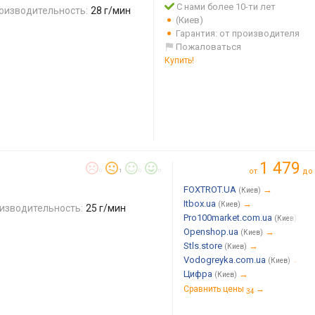
С нами более 10-ти лет
оизводительность:
28 г/мин
(Киев)
Гарантия: от производителя
Пожаловаться
Купить!
1 479
от
до
0
1
0
0
FOXTROT.UA
→
(Киев)
Itbox.ua
→
(Киев)
изводительность:
25 г/мин
Pro100market.com.ua
→
(Киев)
Openshop.ua
→
(Киев)
Stls.store
→
(Киев)
Vodogreyka.com.ua
→
(Киев)
Цифра
→
(Киев)
Сравнить цены
→
34