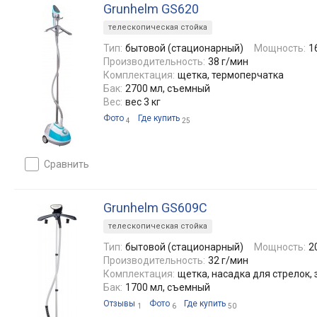
Grunhelm GS620
телескопическая стойка
Тип:
бытовой (стационарный)
Мощность:
1
Производительность:
38 г/мин
Комплектация:
щетка, термоперчатка
Бак:
2700 мл, съемный
Вес:
вес 3 кг
Фото
Где купить
4
25
сравнить
Grunhelm GS609C
телескопическая стойка
Тип:
бытовой (стационарный)
Мощность:
2
Производительность:
32 г/мин
Комплектация:
щетка, насадка для стрелок,
Бак:
1700 мл, съемный
Отзывы
Фото
Где купить
1
6
50