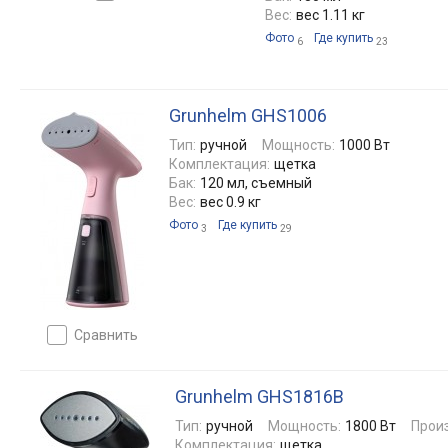
Вес:
вес 1.11 кг
Фото
Где купить
6
23
Grunhelm GHS1006
Тип:
ручной
Мощность:
1000 Вт
Комплектация:
щетка
Бак:
120 мл, съемный
Вес:
вес 0.9 кг
Фото
Где купить
3
29
сравнить
Grunhelm GHS1816B
Тип:
ручной
Мощность:
1800 Вт
Прои
Комплектация:
щетка