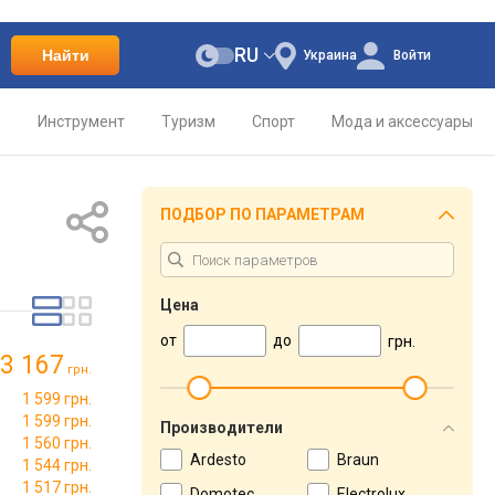
RU
Найти
Украина
Войти
о
Инструмент
Туризм
Спорт
Мода и аксессуары
ПОДБОР ПО ПАРАМЕТРАМ
Цена
от
до
грн.
3 167
грн.
1 599 грн.
1 599 грн.
Производители
1 560 грн.
Ardesto
Braun
1 544 грн.
1 517 грн.
Domotec
Electrolux