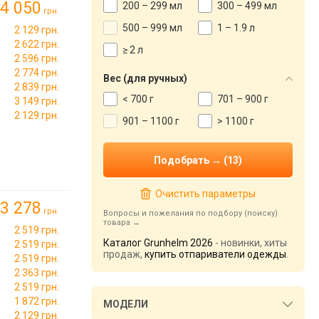
4 050
200 – 299 мл
300 – 499 мл
грн.
500 – 999 мл
1 – 1.9 л
2 129 грн.
2 622 грн.
≥ 2 л
2 596 грн.
2 774 грн.
Вес (для ручных)
2 839 грн.
< 700 г
701 – 900 г
3 149 грн.
2 129 грн.
901 – 1100 г
> 1100 г
Очистить параметры
3 278
грн.
Вопросы и пожелания по подбору (поиску)
товара
2 519 грн.
Каталог Grunhelm 2026
- новинки, хиты
2 519 грн.
продаж,
купить отпариватели одежды
.
2 519 грн.
2 363 грн.
2 519 грн.
1 872 грн.
МОДЕЛИ
2 129 грн.