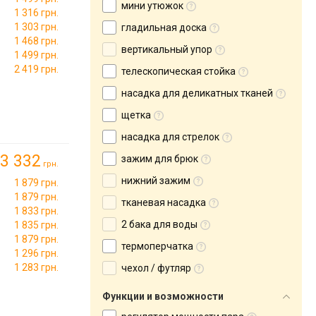
мини утюжок
1 316 грн.
1 303 грн.
гладильная доска
1 468 грн.
вертикальный упор
1 499 грн.
2 419 грн.
телескопическая стойка
насадка для деликатных тканей
щетка
насадка для стрелок
3 332
зажим для брюк
грн.
нижний зажим
1 879 грн.
1 879 грн.
тканевая насадка
1 833 грн.
2 бака для воды
1 835 грн.
1 879 грн.
термоперчатка
1 296 грн.
1 283 грн.
чехол / футляр
Функции и возможности