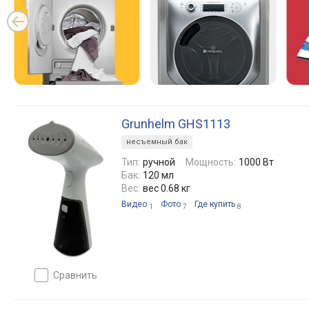
Grunhelm GHS1113
несъемный бак
Тип:
ручной
Мощность:
1000 Вт
Бак:
120 мл
Вес:
вес 0.68 кг
Видео
Фото
Где купить
1
7
8
сравнить