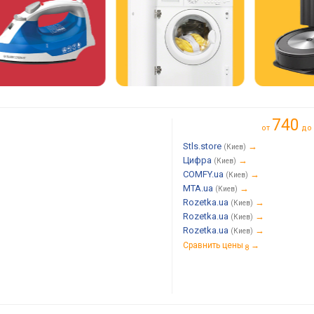
740
от
до
Stls.store
→
(Киев)
Цифра
→
(Киев)
COMFY.ua
→
(Киев)
MTA.ua
→
(Киев)
Rozetka.ua
→
(Киев)
Rozetka.ua
→
(Киев)
Rozetka.ua
→
(Киев)
Сравнить цены
→
8