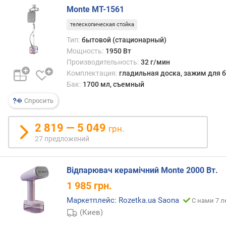
и
Monte MT-1561
м
а
телескопическая стойка
л
Тип:
бытовой (стационарный)
ь
Мощность:
1950 Вт
н
Производительность:
32 г/мин
о
Комплектация:
гладильная доска, зажим для 
е
Бак:
1700 мл, съемный
д
а
Спросить
в
л
2 819 — 5 049
грн.
е
27 предложений
н
и
е
Відпарювач керамічний Monte 2000 Вт.
п
1 985
грн.
а
р
Маркетплейс: Rozetka.ua Saona
С нами 7 л
а
(Киев)
(