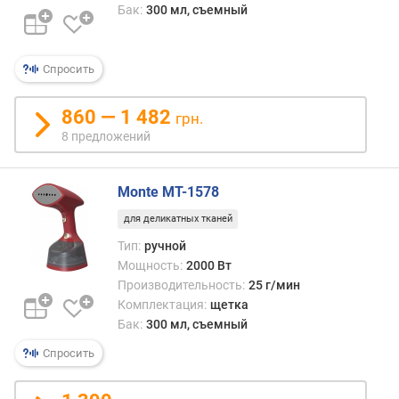
Бак:
300 мл, съемный
п
о
о
Спросить
т
з
ы
860 — 1 482
грн.
в
8 предложений
а
м
Monte MT-1578
п
для деликатных тканей
о
д
Тип:
ручной
а
Мощность:
2000 Вт
т
Производительность:
25 г/мин
е
Комплектация:
щетка
д
Бак:
300 мл, съемный
о
Спросить
б
а
в