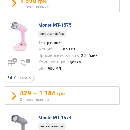
1 390
грн.
л
1 предложение
е
н
и
Monte MT-1575
я
несъемный бак
п
Тип:
ручной
о
Мощность:
1850 Вт
к
Производительность:
25 г/мин
о
Комплектация:
щетка
л
Бак:
400 мл
и
ч
Спросить
е
с
829 — 1 186
грн.
т
3 предложения
в
у
п
Monte MT-1574
р
е
несъемный бак