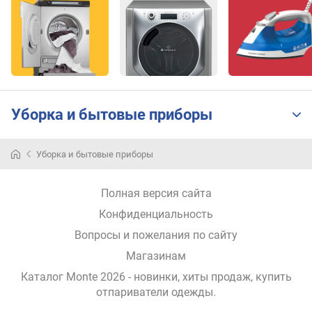
ь
(
г
/
м
и
н
Уборка и бытовые приборы
)
п
Уборка и бытовые приборы
а
р
о
Полная версия сайта
в
Конфиденциальность
о
й
Вопросы и пожелания по сайту
у
Магазинам
д
а
Каталог Monte 2026
- новинки, хиты продаж,
купить
р
отпариватели одежды
.
(