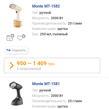
г
Monte MT-1582
и
м
Тип:
ручной
Мощность:
2000 Вт
о
Производительность:
25 г/мин
т
Комплектация:
щетка
д
Бак:
250 мл, съемный
о
р
о
Спросить
г
и
950 — 1 409
х
грн.
к
8 предложений
д
е
ш
Monte MT-1581
е
Тип:
ручной
в
Мощность:
2000 Вт
ы
Производительность:
25 г/мин
м
Комплектация:
щетка