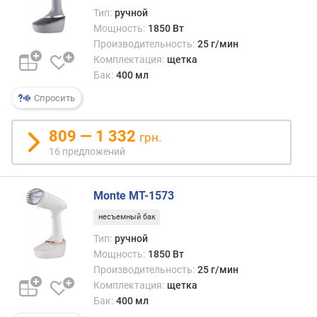
д
Тип:
ручной
л
Мощность:
1850 Вт
о
Производительность:
25 г/мин
ж
Комплектация:
щетка
е
Бак:
400 мл
н
и
Спросить
й
809 — 1 332
грн.
т
16 предложений
и
п
Monte MT-1573
п
несъемный бак
о
Тип:
ручной
т
Мощность:
1850 Вт
р
е
Производительность:
25 г/мин
б
Комплектация:
щетка
л
Бак:
400 мл
я