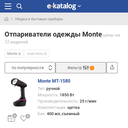
Уборка и бытовые приборы
Искали
раньше
Отпариватели одежды Monte
цены
на
12 моделей
Monte
очистить
по популярности
Фильтр
1
Сортировать
Monte MT-1580
п
Тип:
ручной
о
Мощность:
1850 Вт
п
Производительность:
25 г/мин
о
Комплектация:
щетка
п
Бак:
400 мл, съемный
у
л
я