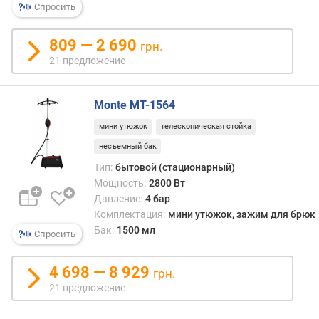
Спросить
е
м
а
809 — 2 690
грн.
я
21 предложение
м
о
щ
Monte MT-1564
н
мини утюжок
телескопическая стойка
о
с
несъемный бак
т
Тип:
бытовой (стационарный)
ь
Мощность:
2800 Вт
(
Давление:
4 бар
В
Комплектация:
мини утюжок, зажим для брюк
т
Бак:
1500 мл
Спросить
)
м
4 698 — 8 929
грн.
а
21 предложение
к
с