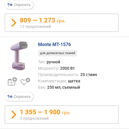
р
Спросить
н
о
809 — 1 273
грн.
с
12 предложений
т
и
Monte MT-1576
о
т
для деликатных тканей
д
Тип:
ручной
е
Мощность:
2000 Вт
ш
Производительность:
25 г/мин
е
Комплектация:
щетка
в
Бак:
250 мл, съемный
ы
х
Спросить
к
д
1 355 — 1 900
грн.
о
5 предложений
р
о