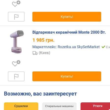
б
а
р
)
Купить!
п
р
Відпарювач керамічний Monte 2000 Вт.
о
1 985
грн.
и
з
Маркетплейс: Rozetka.ua SkySetMarket
С 
в
(Киев)
о
д
и
т
Купить!
е
л
ь
Возможно, вас заинтересует
н
о
с
т