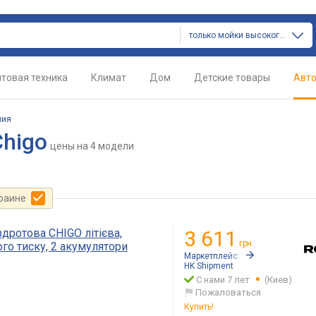
только мойки высокого давления
товая техника
Климат
Дом
Детские товары
Авт
ния
higo
цены
на 4 модели
краине
дротова CHIGO літієва,
3 611
грн.
го тиску, 2 акумулятори
Маркетплейс:
Rozetka.ua
HK Shipment
С нами 7 лет
(Киев)
Пожаловаться
Купить!