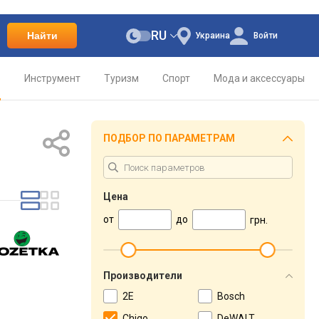
RU
Найти
Украина
Войти
о
Инструмент
Туризм
Спорт
Мода и аксессуары
ПОДБОР ПО ПАРАМЕТРАМ
Цена
от
до
грн.
Производители
2E
Bosch
Chigo
DeWALT