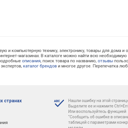
вую и компьютерную технику, электронику, товары для дома и 
в интернет-магазинах. В каталоге можно найти всю необходим
 подробные
описания
, поиск товара по названию,
отзывы
пользо
экспертов,
каталог брендов
и многое другое. Перепечатка люб
х странах
Нашли ошибку на этой страниц
Выделите ее и нажмите Ctrl+Ent
Или воспользуйтесь функцией
"Сообщить об ошибке в описан
ания
таблицей с параметрами конк
модели.