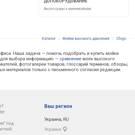
ДОПОБОРУДОВАНИЕ
Аксессуары к минимойкам
Каталог
/
Мойки высокого давления
/
Chigo
офиса. Наша задача — помочь подобрать и купить мойки
ую для выбора информацию —
сравнение
моек высокого
вателей, фотогалереи товаров, глоссарий терминов, обзоры,
ых материалов только с письменного согласия редакции.
Ваш регион
е?
er.
Украина
,
RU
ии" под
ретной
Украина