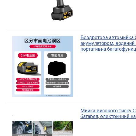
Бездротова автомийка C
акумулятором, водяний п
портативна багатофунк
Мийка високого тиску C
батарея, електричний на