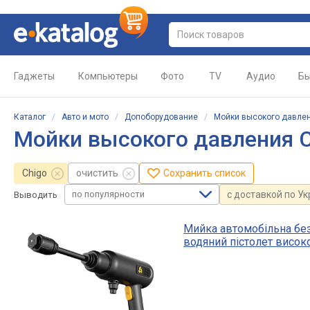
Гаджеты
Компьютеры
Фото
TV
Аудио
Бы
Каталог
/
Авто и мото
/
Допоборудование
/
Мойки высокого давле
Мойки высокого давления C
Chigo
очистить
Сохранить список
по популярности
с доставкой по У
Выводить
Мийка автомобільна без
водяний пістолет високо