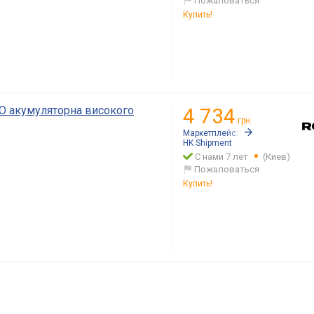
Пожаловаться
Купить!
O акумуляторна високого
4 734
грн.
Маркетплейс:
Rozetka.ua
HK Shipment
С нами 7 лет
(Киев)
Пожаловаться
Купить!