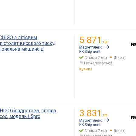
HIGO з літієвим
5 871
грн.
істолет високого тиску,
Маркетплейс:
Rozetka.ua
ціональна машина д
HK Shipment
С нами 7 лет
(Киев)
Пожаловаться
Купить!
HIGO бездротова, літієва
3 831
грн.
сос, модель L5pro
Маркетплейс:
Rozetka.ua
HK Shipment
С нами 7 лет
(Киев)