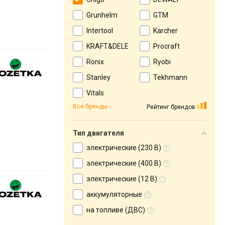
Grunhelm
GTM
Intertool
Karcher
KRAFT&DELE
Procraft
Ronix
Ryobi
Stanley
Tekhmann
Vitals
Все бренды
Рейтинг брендов
Тип двигателя
электрические (230 В)
электрические (400 В)
электрические (12 В)
аккумуляторные
на топливе (ДВС)