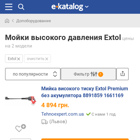
Допоборудование
Искали
раньше
Мойки высокого давления Extol
цены
на 2 модели
Extol
очистить
по популярности
Фильтр
1
Сортировать
Мийка високого тиску Extol Premium
п
без акумулятора 8891859 1661169
о
4 894
грн.
п
о
Tehnoexpert.com.ua
С нами 1 год
п
(Львов)
у
л
я