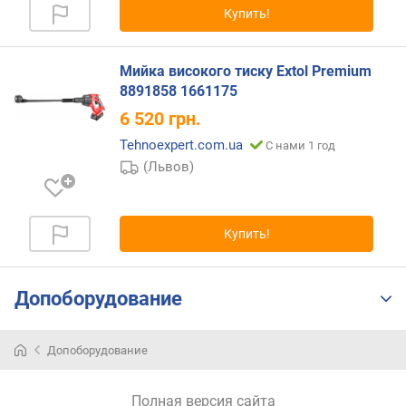
Купить!
р
н
о
Мийка високого тиску Extol Premium
с
8891858 1661175
т
и
6 520
грн.
Tehnoexpert.com.ua
С нами 1 год
о
(Львов)
т
д
е
ш
Купить!
е
в
ы
Допоборудование
х
к
д
Допоборудование
о
р
о
Полная версия сайта