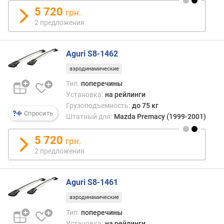
д
5 720
грн.
л
2 предложения
о
ж
е
Aguri S8-1462
н
и
аэродинамические
й
Тип:
поперечины
Установка:
на рейлинги
Грузоподъемность:
до 75 кг
г
Спросить
Штатный для:
Mazda Premacy (1999-2001)
р
у
з
5 720
грн.
о
2 предложения
п
о
д
Aguri S8-1461
ъ
аэродинамические
е
м
Тип:
поперечины
н
Установка:
на рейлинги