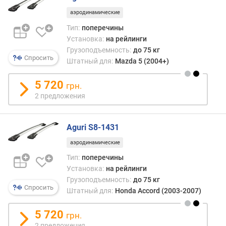
ъ
аэродинамические
е
м
Тип:
поперечины
(
Установка:
на рейлинги
л
Грузоподъемность:
до 75 кг
)
Спросить
Штатный для:
Mazda 5 (2004+)
к
5 720
грн.
о
2 предложения
л
-
в
Aguri S8-1431
о
в
аэродинамические
е
Тип:
поперечины
л
Установка:
на рейлинги
о
Грузоподъемность:
до 75 кг
с
Спросить
Штатный для:
Honda Accord (2003-2007)
и
п
5 720
грн.
е
2 предложения