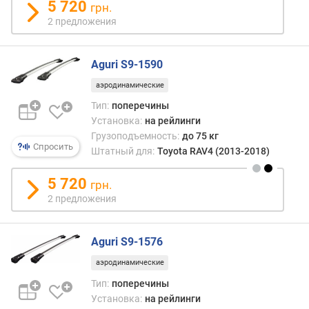
5 720
грн.
р
2 предложения
н
о
с
Aguri S9-1590
т
и
аэродинамические
Тип:
поперечины
о
Установка:
на рейлинги
т
Грузоподъемность:
до 75 кг
д
Спросить
Штатный для:
Toyota RAV4 (2013-2018)
е
ш
5 720
грн.
е
в
2 предложения
ы
х
Aguri S9-1576
к
д
аэродинамические
о
Тип:
поперечины
р
Установка:
на рейлинги
о