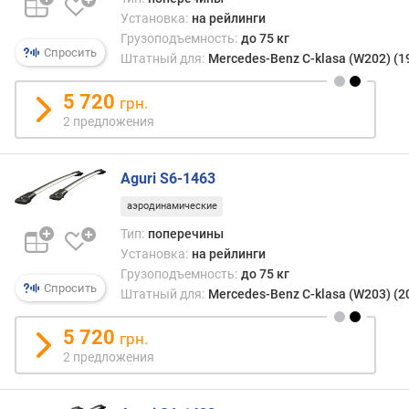
с
Установка:
на рейлинги
м
Грузоподъемность:
до 75 кг
)
Спросить
Штатный для:
Mercedes-Benz C-klasa (W202) (1
ш
5 720
и
грн.
р
2 предложения
и
н
а
Aguri S6-1463
(
аэродинамические
с
Тип:
поперечины
м
)
Установка:
на рейлинги
Грузоподъемность:
до 75 кг
Спросить
в
Штатный для:
Mercedes-Benz C-klasa (W203) (2
ы
с
5 720
грн.
о
2 предложения
т
а
(