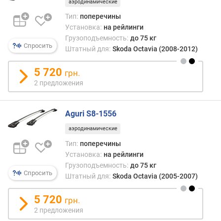
аэродинамические
п
Тип:
поперечины
о
Установка:
на рейлинги
о
Грузоподъемность:
до 75 кг
т
Спросить
Штатный для:
Skoda Octavia (2008-2012)
з
ы
5 720
в
грн.
а
2 предложения
м
п
Aguri S8-1556
о
аэродинамические
д
Тип:
поперечины
а
Установка:
на рейлинги
т
е
Грузоподъемность:
до 75 кг
Спросить
д
Штатный для:
Skoda Octavia (2005-2007)
о
б
5 720
грн.
а
2 предложения
в