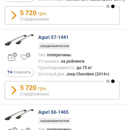
а
т
5 720
грн.
е
2 предложения
р
и
а
Aguri S7-1441
л
к
аэродинамические
о
Тип:
поперечины
р
Установка:
на рейлинги
п
Грузоподъемность:
до 75 кг
у
Спросить
Штатный для:
Jeep Cherokee (2014+)
с
а
5 720
грн.
2 предложения
д
л
и
Aguri S6-1465
н
а
аэродинамические
(
Тип:
поперечины