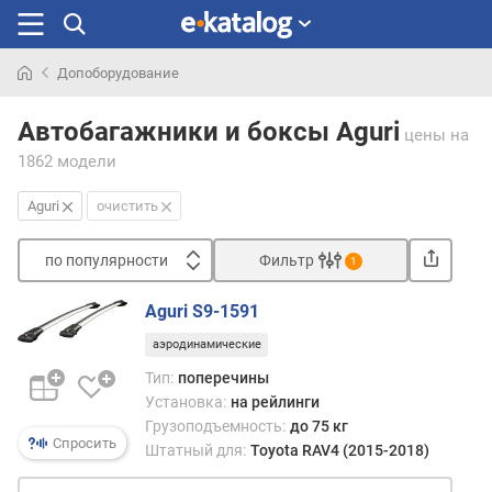
Допоборудование
Искали
раньше
Автобагажники и боксы Aguri
цены
на
1862 модели
Aguri
очистить
по популярности
Фильтр
1
Сортировать
Aguri S9-1591
п
аэродинамические
о
п
Тип:
поперечины
о
Установка:
на рейлинги
п
Грузоподъемность:
до 75 кг
у
Спросить
Штатный для:
Toyota RAV4 (2015-2018)
л
я