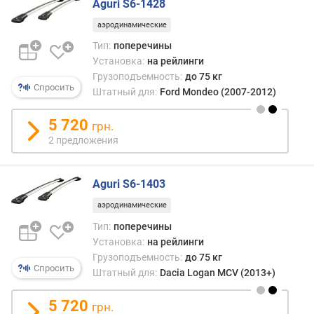
Aguri S6-1428
с
аэродинамические
м
)
Тип:
поперечины
Установка:
на рейлинги
в
Грузоподъемность:
до 75 кг
е
Спросить
Штатный для:
Ford Mondeo (2007-2012)
с
(
5 720
грн.
к
2 предложения
г
)
Aguri S6-1403
д
л
аэродинамические
и
Тип:
поперечины
н
Установка:
на рейлинги
а
Грузоподъемность:
до 75 кг
п
Спросить
Штатный для:
Dacia Logan MCV (2013+)
о
п
5 720
е
грн.