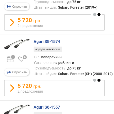
Грузоподъемность:
до 75 кг
г
Спросить
Штатный для:
Subaru Forester (2019+)
и
м
5 720
грн.
о
2 предложения
т
д
о
Aguri S8-1574
р
аэродинамические
о
г
Тип:
поперечины
и
Установка:
на рейлинги
х
Грузоподъемность:
до 75 кг
к
Спросить
Штатный для:
Subaru Forester (SH) (2008-2012)
д
е
5 720
грн.
ш
2 предложения
е
в
ы
Aguri S8-1557
м