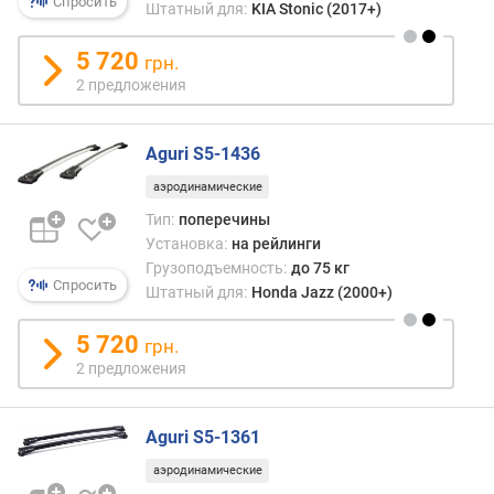
е
Спросить
Штатный для:
KIA Stonic (2017+)
ч
и
5 720
грн.
н
2 предложения
а
(
с
Aguri S5-1436
м
)
аэродинамические
Тип:
поперечины
Установка:
на рейлинги
Грузоподъемность:
до 75 кг
Спросить
Штатный для:
Honda Jazz (2000+)
5 720
грн.
2 предложения
Aguri S5-1361
аэродинамические