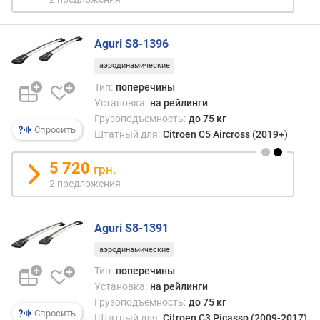
д
о
в
Aguri S8-1396
(
ш
аэродинамические
т
Тип:
поперечины
)
Установка:
на рейлинги
Грузоподъемность:
до 75 кг
к
Спросить
Штатный для:
Citroen C5 Aircross (2019+)
о
л
5 720
-
грн.
в
2 предложения
о
п
а
Aguri S8-1391
р
аэродинамические
л
ы
Тип:
поперечины
ж
Установка:
на рейлинги
Грузоподъемность:
до 75 кг
Спросить
м
Штатный для:
Citroen C3 Picasso (2009-2017)