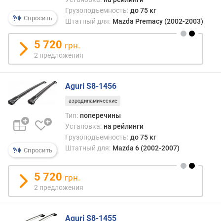
о
Грузоподъемность:
до 75 кг
Спросить
с
Штатный для:
Mazda Premacy (2002-2003)
т
ь
5 720
грн.
(
2 предложения
к
г
)
Aguri S8-1456
в
аэродинамические
н
Тип:
поперечины
у
Установка:
на рейлинги
т
Грузоподъемность:
до 75 кг
р
Штатный для:
Mazda 6 (2002-2007)
Спросить
е
н
н
5 720
грн.
и
2 предложения
й
о
б
Aguri S8-1455