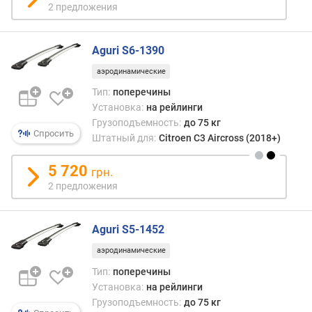
р
2 предложения
е
ч
Aguri S6-1390
и
н
аэродинамические
(
Тип:
поперечины
с
Установка:
на рейлинги
м
)
Грузоподъемность:
до 75 кг
Спросить
Штатный для:
Citroen C3 Aircross (2018+)
в
т
5 720
грн.
о
2 предложения
р
а
я
Aguri S5-1452
п
аэродинамические
о
п
Тип:
поперечины
е
Установка:
на рейлинги
р
Грузоподъемность:
до 75 кг