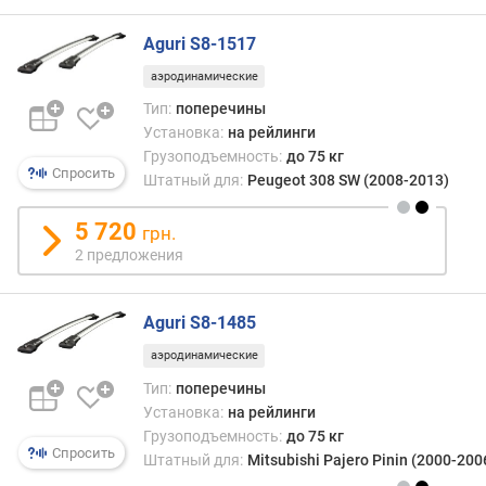
л
е
Aguri S8-1517
н
аэродинамические
и
я
Тип:
поперечины
Установка:
на рейлинги
п
Грузоподъемность:
до 75 кг
о
Спросить
Штатный для:
Peugeot 308 SW (2008-2013)
к
о
5 720
грн.
л
2 предложения
и
ч
е
Aguri S8-1485
с
т
аэродинамические
в
Тип:
поперечины
у
Установка:
на рейлинги
п
Грузоподъемность:
до 75 кг
р
Спросить
Штатный для:
Mitsubishi Pajero Pinin (2000-200
е