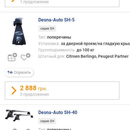
в
1 предложение
л
е
н
Desna-Auto SH-5
и
серия SH
я
Тип:
поперечины
п
Установка:
за дверной проем/на гладкую кры
о
Грузоподъемность:
до 100 кг
к
Штатный для:
Citroen Berlingo, Peugeot Partner
о
л
Спросить
и
ч
е
2 888
грн.
с
3 предложения
т
в
у
Desna-Auto SH-40
п
серия SH
р
е
Тип:
поперечины