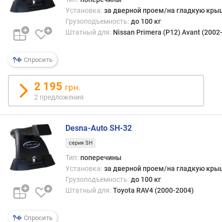
м
Установка:
за дверной проем/на гладкую кры
а
Грузоподъемность:
до 100 кг
т
Штатный для:
Nissan Primera (P12) Avant (2002
е
р
и
Спросить
а
л
2 195
к
грн.
о
2 предложения
р
п
у
Desna-Auto SH-32
с
серия SH
а
Тип:
поперечины
д
Установка:
за дверной проем/на гладкую кры
л
Грузоподъемность:
до 100 кг
и
Штатный для:
Toyota RAV4 (2000-2004)
н
а
Спросить
(