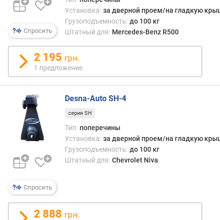
д
Установка:
за дверной проем/на гладкую кры
л
Грузоподъемность:
до 100 кг
о
Спросить
Штатный для:
Mercedes-Benz R500
ж
е
2 195
грн.
н
1 предложение
и
й
Desna-Auto SH-4
г
серия SH
р
Тип:
поперечины
у
Установка:
за дверной проем/на гладкую кры
з
Грузоподъемность:
до 100 кг
о
Штатный для:
Chevrolet Niva
п
о
д
Спросить
ъ
е
2 888
грн.
м