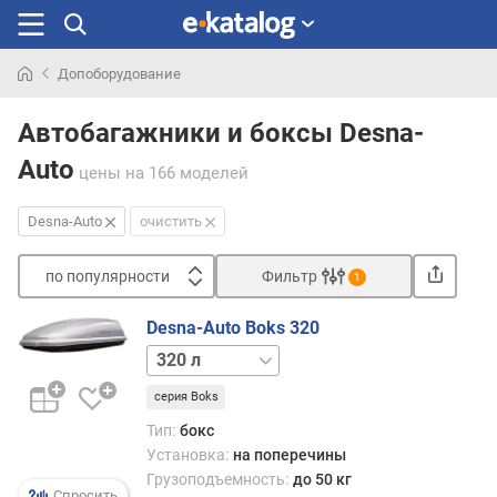
Допоборудование
Искали
раньше
Автобагажники и боксы Desna-
Auto
цены
на 166 моделей
Desna-Auto
очистить
по популярности
Фильтр
1
Сортировать
Desna-Auto Boks 320
п
480 л
о
п
серия Boks
о
Тип:
бокс
п
Установка:
на поперечины
у
Грузоподъемность:
до 50 кг
л
Спросить