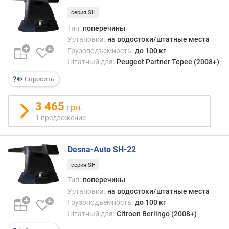
серия SH
Тип:
поперечины
Установка:
на водостоки/штатные места
Грузоподъемность:
до 100 кг
Штатный для:
Peugeot Partner Tepee (2008+)
Спросить
3 465
грн.
1 предложение
Desna-Auto SH-22
серия SH
Тип:
поперечины
Установка:
на водостоки/штатные места
Грузоподъемность:
до 100 кг
Штатный для:
Citroen Berlingo (2008+)