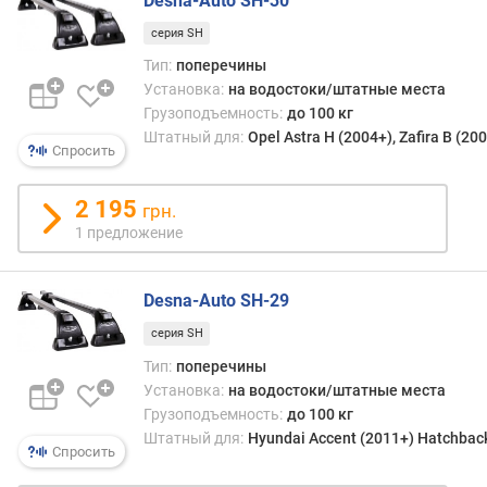
Desna-Auto SH-30
(
с
серия SH
м
Тип:
поперечины
)
Установка:
на водостоки/штатные места
Грузоподъемность:
до 100 кг
в
Штатный для:
Opel Astra H (2004+), Zafira В (20
е
Спросить
с
(
2 195
грн.
к
1 предложение
г
)
Desna-Auto SH-29
д
л
серия SH
и
Тип:
поперечины
н
Установка:
на водостоки/штатные места
а
Грузоподъемность:
до 100 кг
п
Штатный для:
Hyundai Accent (2011+) Hatchbac
о
Спросить
п