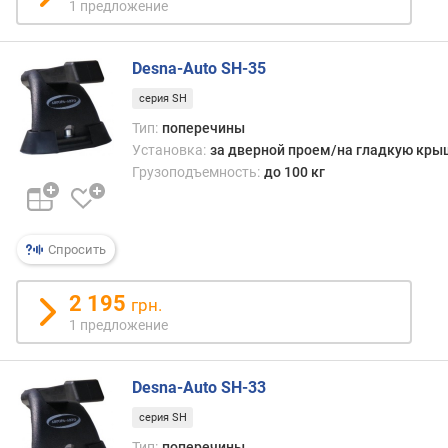
1 предложение
д
о
в
Desna-Auto SH-35
(
ш
серия SH
т
Тип:
поперечины
)
Установка:
за дверной проем/на гладкую кры
Грузоподъемность:
до 100 кг
к
о
л
-
Спросить
в
о
2 195
грн.
п
1 предложение
а
р
л
Desna-Auto SH-33
ы
ж
серия SH
Тип:
поперечины