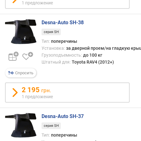
н
1 предложение
о
с
Desna-Auto SH-38
т
ь
серия SH
(
Тип:
поперечины
к
Установка:
за дверной проем/на гладкую кры
г
Грузоподъемность:
до 100 кг
)
Штатный для:
Toyota RAV4 (2012+)
в
Спросить
н
у
т
2 195
грн.
р
1 предложение
е
н
н
Desna-Auto SH-37
и
серия SH
й
о
Тип:
поперечины