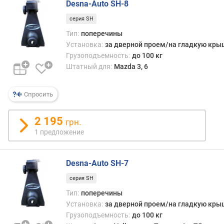
о
Desna-Auto SH-8
г
серия SH
и
м
Тип:
поперечины
Установка:
за дверной проем/на гладкую кры
о
Грузоподъемность:
до 100 кг
т
Штатный для:
Mazda 3, 6
д
о
р
Спросить
о
г
2 195
грн.
и
1 предложение
х
к
д
Desna-Auto SH-7
е
ш
серия SH
е
Тип:
поперечины
в
Установка:
за дверной проем/на гладкую кры
ы
Грузоподъемность:
до 100 кг
м