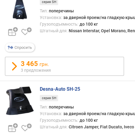
серия SH
е
ч
Тип:
поперечины
и
Установка:
за дверной проем/на гладкую кры
н
Грузоподъемность:
до 100 кг
а
Штатный для:
Nissan Interstar, Opel Morano, Re
(
с
Спросить
м
)
3 465
грн.
3 предложения
Desna-Auto SH-25
серия SH
Тип:
поперечины
Установка:
за дверной проем/на гладкую кры
Грузоподъемность:
до 100 кг
Штатный для:
Citroen Jamper, Fiat Ducato, Iveco