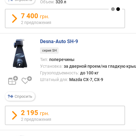
Объем:
320 л
я
р
7 400
н
грн.
о
2 предложения
с
т
и
Desna-Auto SH-9
серия SH
о
т
Тип:
поперечины
д
Установка:
за дверной проем/на гладкую кры
е
Грузоподъемность:
до 100 кг
ш
Штатный для:
Mazda CX-7, CX-9
е
в
Спросить
ы
х
к
2 195
грн.
д
2 предложения
о
р