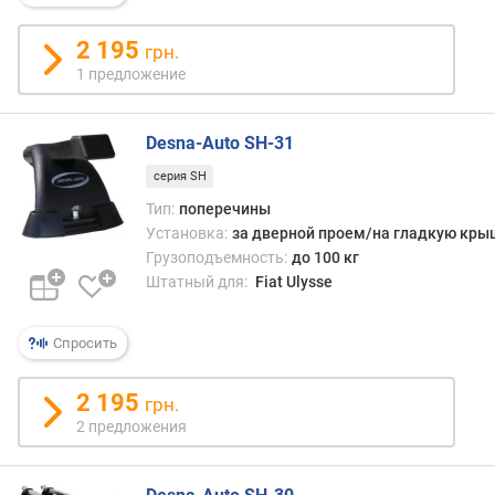
с
м
2 195
грн.
)
1 предложение
ш
и
Desna-Auto SH-31
р
серия SH
и
н
Тип:
поперечины
а
Установка:
за дверной проем/на гладкую кры
(
Грузоподъемность:
до 100 кг
с
Штатный для:
Fiat Ulysse
м
)
Спросить
в
ы
2 195
грн.
с
2 предложения
о
т
а