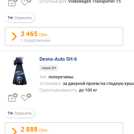
Штатный для:
Volkswagen Transporter T5
п
о
Спросить
о
т
3 465
грн.
з
1 предложение
ы
в
а
Desna-Auto SH-6
м
серия SH
п
Тип:
поперечины
о
Установка:
за дверной проем/на гладкую кры
д
Грузоподъемность:
до 100 кг
а
т
е
д
Спросить
о
б
2 888
а
грн.