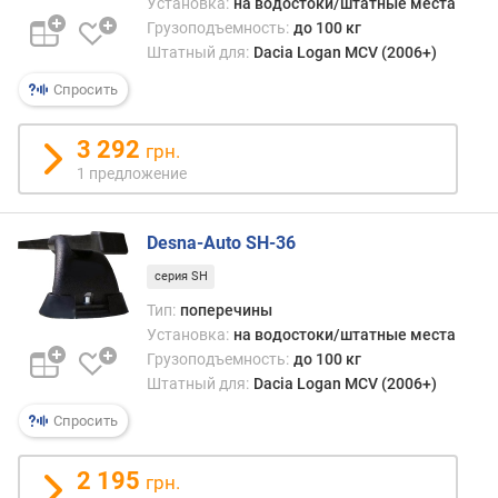
б
Установка:
на водостоки/штатные места
ъ
Грузоподъемность:
до 100 кг
е
Штатный для:
Dacia Logan MCV (2006+)
м
Спросить
(
л
)
3 292
грн.
1 предложение
к
о
л
Desna-Auto SH-36
-
серия SH
в
о
Тип:
поперечины
в
Установка:
на водостоки/штатные места
е
Грузоподъемность:
до 100 кг
л
Штатный для:
Dacia Logan MCV (2006+)
о
с
Спросить
и
п
2 195
грн.
е