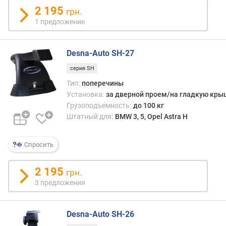
е
2 195
р
грн.
е
1 предложение
ч
и
Desna-Auto SH-27
н
(
серия SH
с
Тип:
поперечины
м
Установка:
за дверной проем/на гладкую кры
)
Грузоподъемность:
до 100 кг
в
Штатный для:
BMW 3, 5, Opel Astra Н
т
о
Спросить
р
а
я
2 195
грн.
п
3 предложения
о
п
е
Desna-Auto SH-26
р