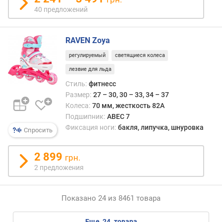
40 предложений
RAVEN Zoya
регулируемый
светящиеся колеса
лезвие для льда
Стиль:
фитнесс
Размер:
27 – 30, 30 – 33, 34 – 37
Колеса:
70 мм, жесткость 82A
Подшипник:
ABEC 7
Фиксация ноги:
бакля, липучка, шнуровка
Спросить
2 899
грн.
2 предложения
Показано 24 из 8461 товара
еще
24
товара