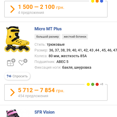
ж
1 500 — 2 100
е
грн.
н
4 предложения
и
й
Micro MT Plus
большой размер
жесткий ботинок
к
о
Стиль:
трюковые
л
Размер:
36, 37, 38, 39, 40, 41, 42, 43 ,44 , 45, 46, 4
-
Колеса:
80 мм, жесткость 85A
в
Подшипник:
ABEC 5
о
Фиксация ноги:
бакля, шнуровка
к
Спросить
о
л
е
5 712 — 7 854
грн.
с
454 предложения
(
ш
т
SFR Vision
)