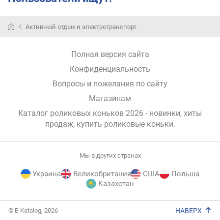
Первые
Активный отдых и электротранспорт
упоминания
о
роликовых
Полная версия сайта
коньках
Конфиденциальность
датируются
далеким
Вопросы и пожелания по сайту
1743
Магазинам
годом,
хотя
Каталог роликовых коньков 2026 - новинки, хиты
первые
продаж,
купить роликовые коньки
.
патенты
на
ботинки
Мы в других странах
с
Украина
Великобритания
США
Польша
колесами
Казахстан
появились
гораздо
позже.
E-
© E-Katalog, 2026
НАВЕРХ
В
Katalog