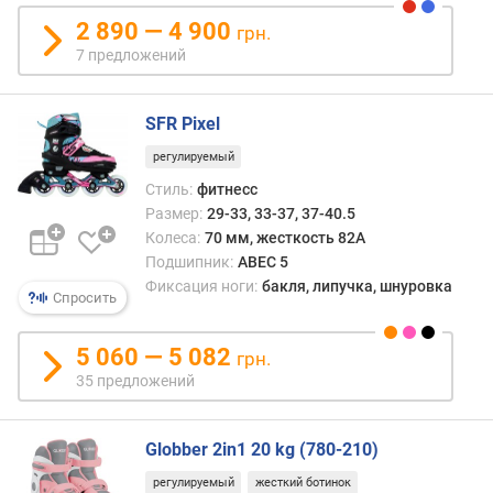
т
2 890 — 4 900
грн.
з
7 предложений
ы
в
а
SFR Pixel
м
регулируемый
п
Стиль:
фитнесс
о
Размер:
29-33, 33-37, 37-40.5
д
Колеса:
70 мм, жесткость 82A
а
Подшипник:
ABEC 5
т
Фиксация ноги:
бакля, липучка, шнуровка
е
Спросить
д
о
5 060 — 5 082
грн.
б
35 предложений
а
в
л
Globber 2in1 20 kg (780-210)
е
н
регулируемый
жесткий ботинок