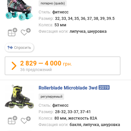
попарно (quads)
ж
Стиль:
фитнесс
е
Размер:
32, 33, 34, 35, 36, 37, 38, 39, 39.5
с
Колеса:
53 мм
т
Фиксация ноги:
липучка, шнуровка
к
о
с
Спросить
т
ь
2 829 — 4 000
грн.
к
36 предложений
о
л
е
Rollerblade Microblade 3wd
2019
с
регулируемый
д
Стиль:
фитнесс
и
Размер:
28-32, 33-37, 37-41
а
Колеса:
80 мм, жесткость 82A
м
Фиксация ноги:
бакля, липучка, шнуровка
е