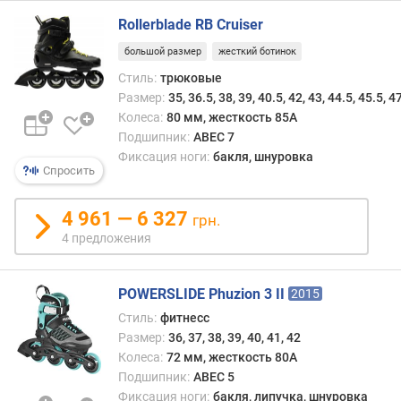
Rollerblade RB Cruiser
большой размер
жесткий ботинок
Стиль:
трюковые
Размер:
35, 36.5, 38, 39, 40.5, 42, 43, 44.5, 45.5, 4
Колеса:
80 мм, жесткость 85A
Подшипник:
ABEC 7
Фиксация ноги:
бакля, шнуровка
Спросить
4 961 — 6 327
грн.
4 предложения
POWERSLIDE Phuzion 3 II
2015
Стиль:
фитнесс
Размер:
36, 37, 38, 39, 40, 41, 42
Колеса:
72 мм, жесткость 80A
Подшипник:
ABEC 5
Фиксация ноги:
бакля, липучка, шнуровка