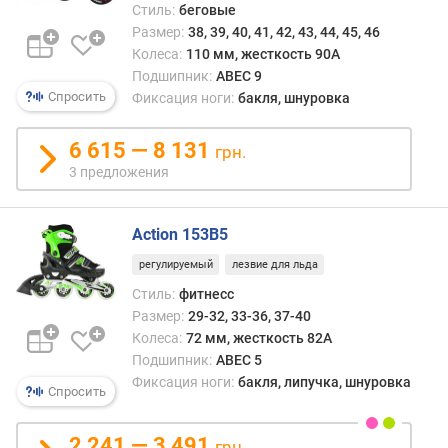
Стиль:
беговые
Размер:
38, 39, 40, 41, 42, 43, 44, 45, 46
Колеса:
110 мм, жесткость 90A
Подшипник:
ABEC 9
Спросить
Фиксация ноги:
бакля, шнуровка
6 615 — 8 131
грн.
3 предложения
Action 153B5
регулируемый
лезвие для льда
Стиль:
фитнесс
Размер:
29-32, 33-36, 37-40
Колеса:
72 мм, жесткость 82A
Подшипник:
ABEC 5
Фиксация ноги:
бакля, липучка, шнуровка
Спросить
2 241 — 3 491
грн.