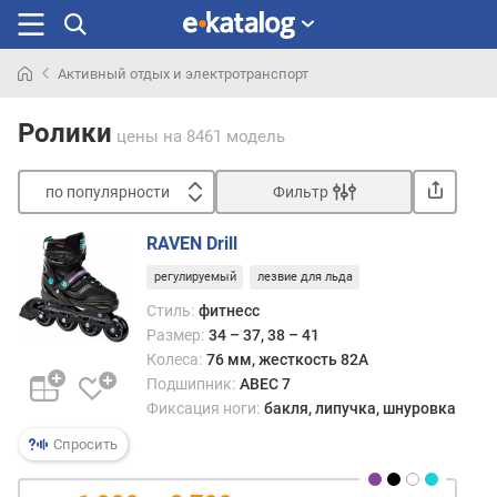
Активный отдых и электротранспорт
Искали
раньше
Ролики
цены
на 8461 модель
по популярности
Фильтр
Сортировать
RAVEN Drill
п
регулируемый
лезвие для льда
о
п
Стиль:
фитнесс
о
Размер:
34 – 37, 38 – 41
п
Колеса:
76 мм, жесткость 82A
у
Подшипник:
ABEC 7
л
Фиксация ноги:
бакля, липучка, шнуровка
я
р
Спросить
н
о