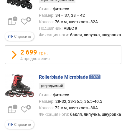
хорошие подшипники
о
Стиль:
фитнесс
т
Размер:
34 – 37, 38 – 42
д
Колеса:
76 мм, жесткость 82A
о
Подшипник:
ABEC 9
р
Фиксация ноги:
бакля, липучка, шнуровка
Спросить
о
г
2 699
и
грн.
х
4 предложения
к
д
е
Rollerblade Microblade
2020
ш
регулируемый
е
в
Стиль:
фитнесс
ы
Размер:
28-32, 33-36.5, 36.5-40.5
м
Колеса:
72 мм, жесткость 80A
Фиксация ноги:
бакля, липучка, шнуровка
п
Спросить
о
о