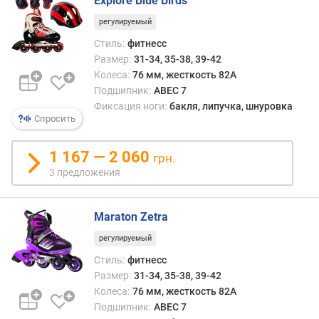
Explore Blue Birds
регулируемый
Стиль:
фитнесс
Размер:
31-34, 35-38, 39-42
Колеса:
76 мм, жесткость 82A
Подшипник:
ABEC 7
Фиксация ноги:
бакля, липучка, шнуровка
Спросить
1 167 — 2 060
грн.
3 предложения
Maraton Zetra
регулируемый
Стиль:
фитнесс
Размер:
31-34, 35-38, 39-42
Колеса:
76 мм, жесткость 82A
Подшипник:
ABEC 7