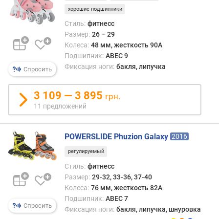
и
хорошие подшипники
я
Стиль:
фитнесс
Размер:
26 – 29
п
Колеса:
48 мм, жесткость 90A
о
Подшипник:
ABEC 9
к
о
Фиксация ноги:
бакля, липучка
Спросить
л
и
3 109 — 3 895
грн.
ч
11 предложений
е
с
т
POWERSLIDE Phuzion Galaxy
2016
в
у
регулируемый
п
Стиль:
фитнесс
р
Размер:
29-32, 33-36, 37-40
е
Колеса:
76 мм, жесткость 82A
д
Подшипник:
ABEC 7
л
Спросить
Фиксация ноги:
бакля, липучка, шнуровка
о