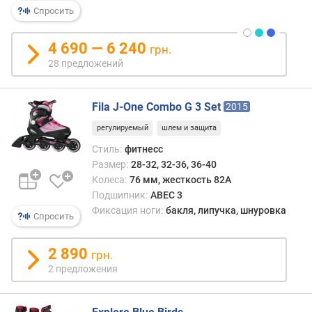
т
Спросить
р
к
4 690 — 6 240
грн.
о
л
28 предложений
е
с
Fila J-One Combo G 3 Set
2015
(
м
регулируемый
шлем и защита
м
Стиль:
фитнесс
)
Размер:
28-32, 32-36, 36-40
Колеса:
76 мм, жесткость 82A
Подшипник:
ABEC 3
Фиксация ноги:
бакля, липучка, шнуровка
Спросить
2 890
грн.
2 предложения