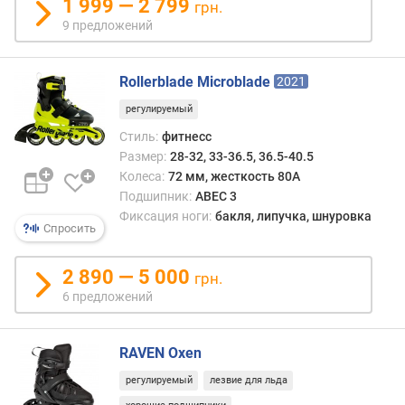
1 999 — 2 799
грн.
с
9 предложений
т
и
Rollerblade Microblade
2021
о
т
регулируемый
д
Стиль:
фитнесс
е
Размер:
28-32, 33-36.5, 36.5-40.5
ш
Колеса:
72 мм, жесткость 80A
е
Подшипник:
ABEC 3
в
Фиксация ноги:
бакля, липучка, шнуровка
ы
Спросить
х
к
2 890 — 5 000
грн.
д
6 предложений
о
р
о
RAVEN Oxen
г
и
регулируемый
лезвие для льда
м