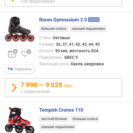
234 предложения
Roces Gymnasium 2.0
2020
большие колеса
хорошие подшипники
Стиль:
беговые
Размер:
36, 37, 41, 42, 43, 44, 45
Колеса:
90 мм, жесткость 82A
Подшипник:
ABEC 9
Фиксация ноги:
бакля, шнуровка
Спросить
7 990 — 9 028
грн.
2 предложения
Tempish Cronos 110
жесткий ботинок
большие колеса
хорошие подшипники