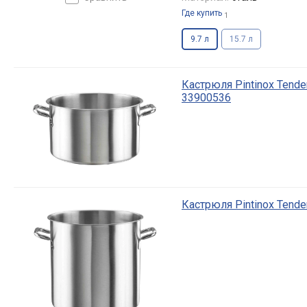
Где купить
1
9.7 л
15.7 л
Кастрюля Pintinox Tende
33900536
Кастрюля Pintinox Tende