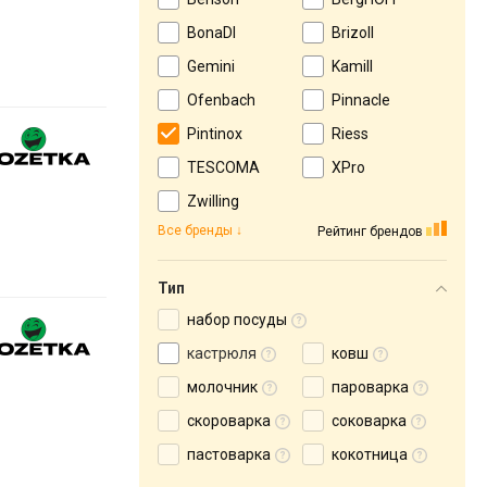
BonaDI
Brizoll
Gemini
Kamill
Ofenbach
Pinnacle
Pintinox
Riess
TESCOMA
XPro
Zwilling
Все бренды
Рейтинг брендов
Тип
набор посуды
кастрюля
ковш
молочник
пароварка
скороварка
соковарка
пастоварка
кокотница