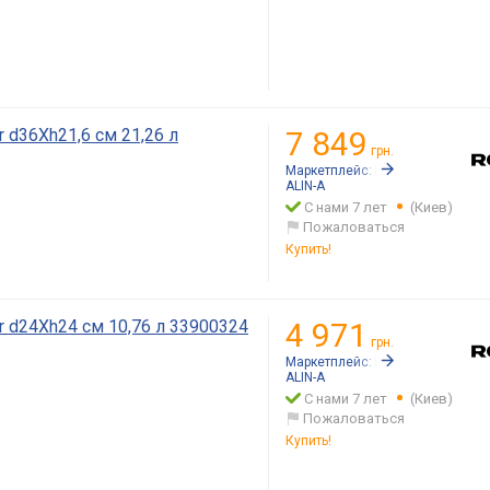
r d36Xh21,6 см 21,26 л
7 849
грн.
Маркетплейс:
Rozetka.ua
ALIN-A
С нами 7 лет
(Киев)
Пожаловаться
Купить!
r d24Xh24 см 10,76 л 33900324
4 971
грн.
Маркетплейс:
Rozetka.ua
ALIN-A
С нами 7 лет
(Киев)
Пожаловаться
Купить!