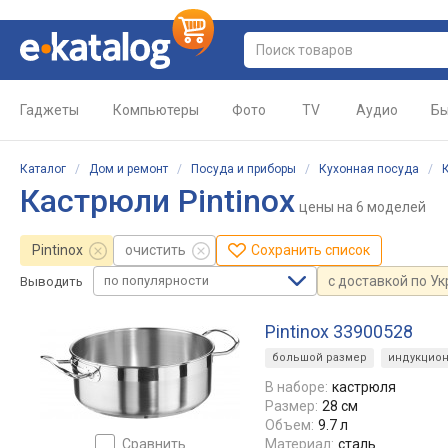
Гаджеты
Компьютеры
Фото
TV
Аудио
Бы
Каталог
/
Дом и ремонт
/
Посуда и приборы
/
Кухонная посуда
/
Кастрюли Pintinox
цены
на 6 моделей
Pintinox
очистить
Сохранить список
по популярности
с доставкой по У
Выводить
Pintinox 33900528
большой размер
индукцио
В наборе:
кастрюля
Размер:
28 см
Объем:
9.7 л
сравнить
Материал:
сталь