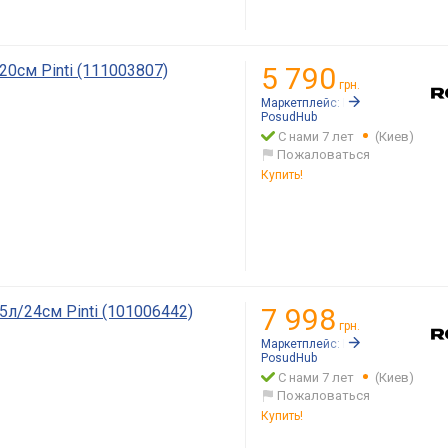
20см Pinti (111003807)
5 790
грн.
Маркетплейс:
Rozetka.ua
PosudHub
С нами 7 лет
(Киев)
Пожаловаться
Купить!
5л/24см Pinti (101006442)
7 998
грн.
Маркетплейс:
Rozetka.ua
PosudHub
С нами 7 лет
(Киев)
Пожаловаться
Купить!