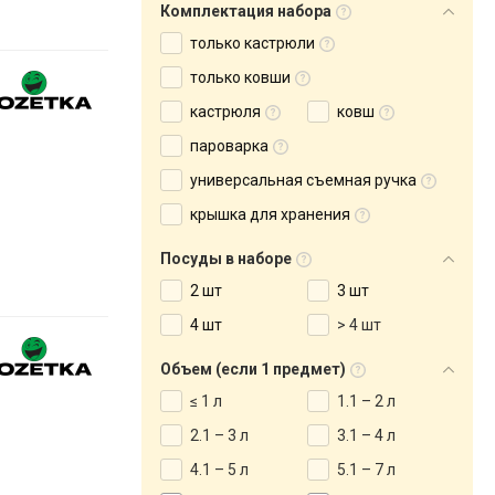
Комплектация набора
только кастрюли
только ковши
кастрюля
ковш
пароварка
универсальная съемная ручка
крышка для хранения
Посуды в наборе
2 шт
3 шт
4 шт
> 4 шт
Объем (если 1 предмет)
≤ 1 л
1.1 – 2 л
2.1 – 3 л
3.1 – 4 л
4.1 – 5 л
5.1 – 7 л