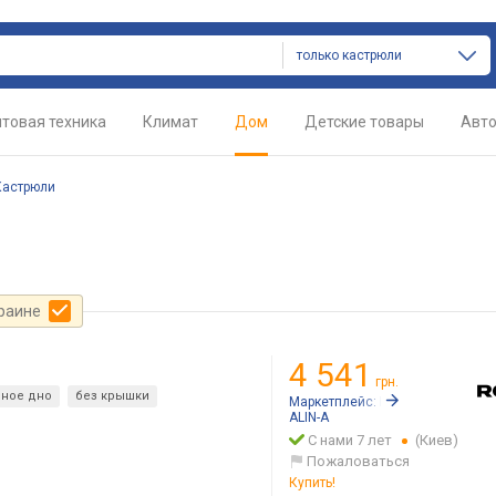
только кастрюли
товая техника
Климат
Дом
Детские товары
Авт
Кастрюли
краине
4 541
грн.
нное дно
без крышки
Маркетплейс:
Rozetka.ua
ALIN-A
С нами 7 лет
(Киев)
Пожаловаться
Купить!