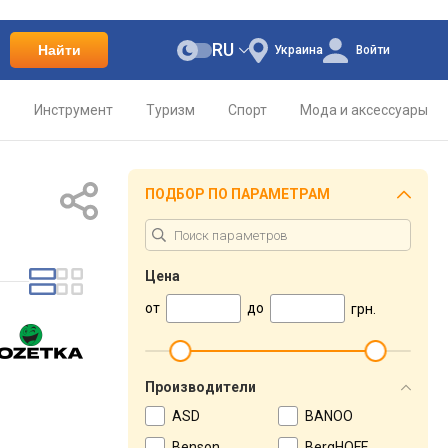
RU
Найти
Украина
Войти
о
Инструмент
Туризм
Спорт
Мода и аксессуары
ПОДБОР ПО ПАРАМЕТРАМ
Цена
от
до
грн.
Производители
ASD
BANOO
Benson
BergHOFF