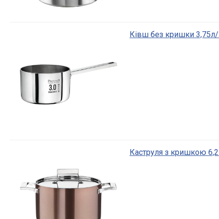
Ківш без кришки 3,75л/
Каструля з кришкою 6,2