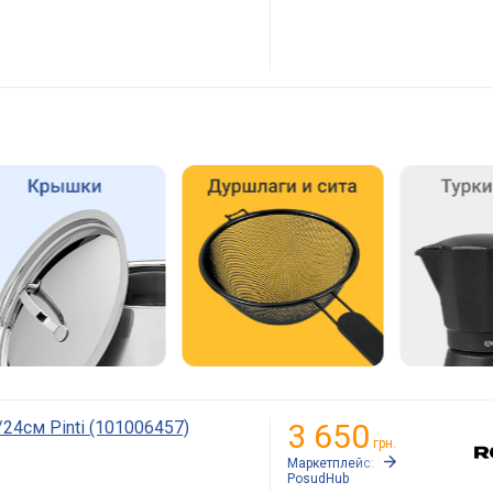
24см Pinti (101006457)
3 650
грн.
Маркетплейс:
Rozetka.ua
PosudHub