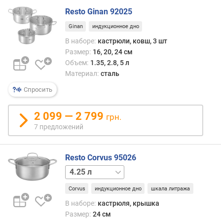
.
Resto Ginan 92025
о
б
Ginan
индукционное дно
ъ
В наборе:
кастрюли, ковш, 3 шт
е
Размер:
16, 20, 24 см
м
Объем:
1.35, 2.8, 5 л
(
Материал:
сталь
л
)
Спросить
м
2 099 — 2 799
грн.
а
7 предложений
к
с
.
Resto Corvus 95026
о
7.3 л
б
ъ
Corvus
индукционное дно
шкала литража
е
м
В наборе:
кастрюля, крышка
(
Размер:
24 см