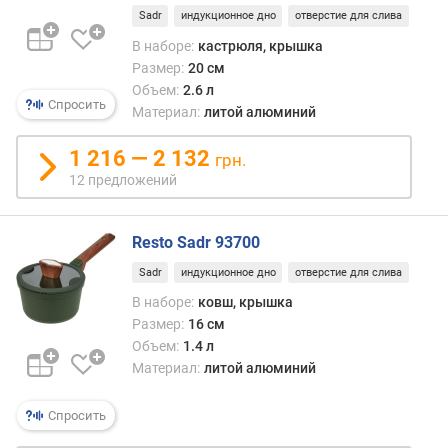
и
Sadr
индукционное дно
отверстие для слива
м
В наборе:
кастрюля, крышка
Размер:
20 см
о
Объем:
2.6 л
т
Спросить
Материал:
литой алюминий
д
о
1 216 — 2 132
р
грн.
о
12 предложений
г
и
х
Resto Sadr 93700
к
Sadr
индукционное дно
отверстие для слива
д
е
В наборе:
ковш, крышка
ш
Размер:
16 см
е
Объем:
1.4 л
в
Материал:
литой алюминий
ы
м
Спросить