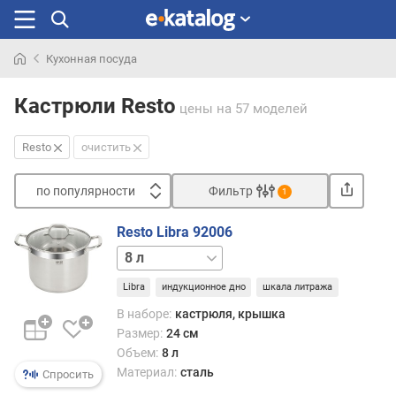
Кухонная посуда
Искали
раньше
Кастрюли Resto
цены
на 57 моделей
Resto
очистить
по популярности
Фильтр
1
Сортировать
Resto Libra 92006
п
10 л
13 л
15 л
о
п
Libra
индукционное дно
шкала литража
о
В наборе:
кастрюля, крышка
п
Размер:
24 см
у
Объем:
8 л
л
Материал:
сталь
я
Спросить
р