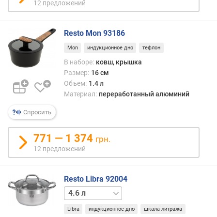
12 предложений
ш
к
Resto Mon 93186
р
ы
Mon
индукционное дно
тефлон
ш
В наборе:
ковш, крышка
к
Размер:
16 см
и
Объем:
1.4 л
Материал:
переработанный алюминий
м
и
Спросить
н
.
р
771 — 1 374
грн.
а
12 предложений
з
м
е
Resto Libra 92004
р
2.6 л
3.6 л
(
с
Libra
индукционное дно
шкала литража