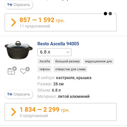
(
Спросить
м
м
857 — 1 592
грн.
)
11 предложений
в
е
Resto Ascella 94005
с
(
2.6 л
4.6 л
г
)
Ascella
большой размер
индукционное дно
тефлон
отверстие для слива
В наборе:
кастрюля, крышка
Размер:
28 см
Объем:
6.8 л
Спросить
Материал:
литой алюминий
1 834 — 2 299
грн.
5 предложений