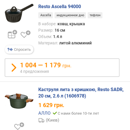
Resto Ascella 94000
Ascella
индукционное дно
тефлон
В наборе:
ковш, крышка
Размер:
16 см
Объем:
1.4 л
Материал:
литой алюминий
Спросить
1 004 — 1 179
грн.
4 предложения
Каструля лита з кришкою, Resto SADR,
20 см, 2.6 л (1606978)
1 629
грн.
АЛЛО
С нами более 10-ти лет
(Киев)