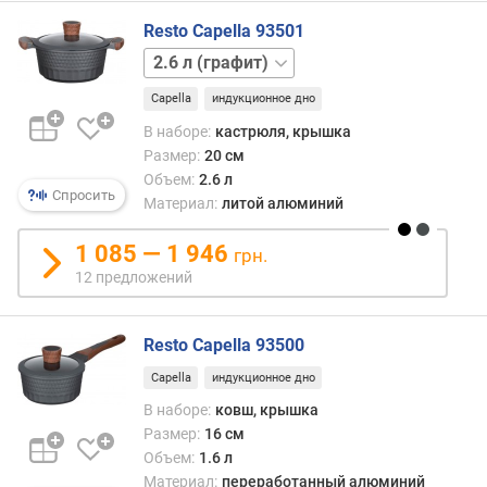
д
Resto Capella 93501
н
4.6 л
6.6 л
а
(
Capella
индукционное дно
м
м
В наборе:
кастрюля, крышка
)
Размер:
20 см
Объем:
2.6 л
Спросить
т
Материал:
литой алюминий
о
л
1 085 — 1 946
грн.
щ
12 предложений
и
н
а
Resto Capella 93500
с
Capella
индукционное дно
т
е
В наборе:
ковш, крышка
н
Размер:
16 см
о
Объем:
1.6 л
к
Материал:
переработанный алюминий