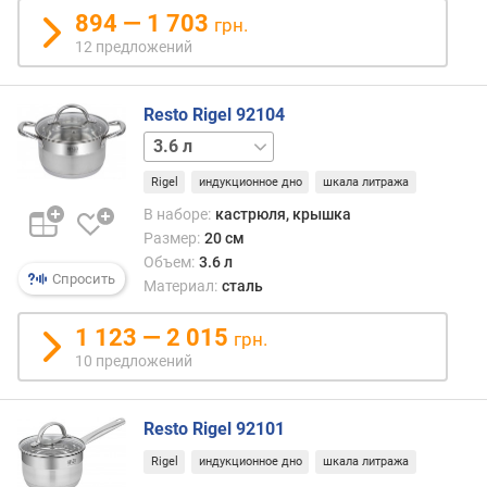
п
894 — 1 703
о
грн.
о
12 предложений
т
з
Resto Rigel 92104
ы
в
1.9 л
2.7 л
6.2 л
а
м
Rigel
индукционное дно
шкала литража
В наборе:
кастрюля, крышка
п
Размер:
20 см
о
Объем:
3.6 л
д
Спросить
Материал:
сталь
а
т
1 123 — 2 015
грн.
е
10 предложений
д
о
б
Resto Rigel 92101
а
в
Rigel
индукционное дно
шкала литража
л