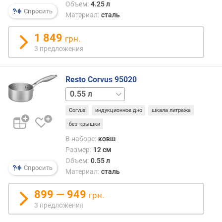
л
Объем:
4.25 л
Спросить
)
Материал:
сталь
г
1 849
грн.
л
3 предложения
у
б
и
Resto Corvus 95020
н
1.4 л
а
(
Corvus
индукционное дно
шкала литража
с
без крышки
м
)
В наборе:
ковш
Размер:
12 см
т
Объем:
0.55 л
о
Спросить
Материал:
сталь
л
щ
899 — 949
грн.
и
3 предложения
н
а