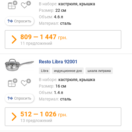
м
В наборе:
кастрюля, крышка
)
Размер:
22 см
Объем:
4.6 л
м
Спросить
Материал:
сталь
а
к
809 — 1 447
с
грн.
.
11 предложений
р
а
з
Resto Libra 92001
м
Libra
индукционное дно
шкала литража
е
В наборе:
кастрюля, крышка
р
Размер:
16 см
(
с
Объем:
1.4 л
Спросить
м
Материал:
сталь
)
512 — 1 026
грн.
м
13 предложений
и
н