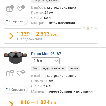
отверстие для слива
е
В наборе:
кастрюля, крышка
т
Размер:
24 см
о
Объем:
4.2 л
в
Спросить
Материал:
литой алюминий
(
ш
1 339 — 2 313
т
грн.
)
11 предложений
к
а
Resto Mon 93187
с
4.4 л
т
р
Mon
индукционное дно
тефлон
ю
В наборе:
кастрюля, крышка
л
Размер:
20 см
и
Объем:
2.6 л
Спросить
Материал:
переработанный алюминий
к
о
1 016 — 1 824
грн.
в