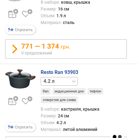
В наборе:
ковш, крышка
е
Размер:
16 см
н
Объем:
1.9 л
и
Материал:
сталь
я
Спросить
п
о
771 — 1 374
грн.
к
9 предложений
о
л
и
Resto Ran 93903
ч
2.4 л
е
с
Ran
индукционное дно
тефлон
т
отверстие для слива
в
у
В наборе:
кастрюля, крышка
п
Размер:
24 см
р
Объем:
4.2 л
е
Спросить
Материал:
литой алюминий
д