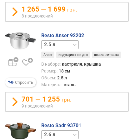
н
1 265 — 1 699
грн.
о
8 предложений
с
т
и
Resto Anser 92202
1.6 л
3.2 л
4.4 л
5.8 л
о
т
Anser
индукционное дно
шкала литража
д
е
В наборе:
кастрюля, крышка
ш
Размер:
18 см
е
Объем:
2.5 л
Спросить
в
Материал:
сталь
ы
х
701 — 1 255
грн.
к
9 предложений
д
о
р
Resto Sadr 93701
о
4.6 л
г