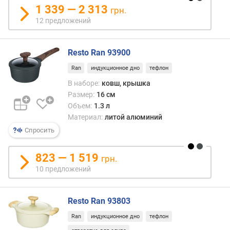
л
1 339 — 2 313
грн.
о
12 предложений
ж
е
н
Resto Ran 93900
и
й
Ran
индукционное дно
тефлон
В наборе:
ковш, крышка
Размер:
16 см
о
Объем:
1.3 л
с
Материал:
литой алюминий
н
Спросить
о
в
н
823 — 1 519
грн.
ы
10 предложений
х
п
р
Resto Ran 93803
е
д
Ran
индукционное дно
тефлон
м