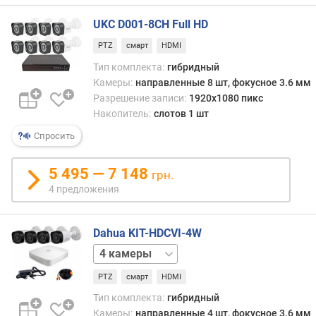
с
UKC D001-8CH Full HD
т
и
PTZ
смарт
HDMI
Тип комплекта:
гибридный
о
Камеры:
направленные 8 шт, фокусное 3.6 мм
т
Разрешение записи:
1920x1080 пикс
д
Накопитель:
слотов 1 шт
е
ш
Спросить
е
в
5 495 — 7 148
ы
грн.
х
4 предложения
к
д
Dahua KIT-HDCVI-4W
о
р
1
о
камера
2
г
PTZ
смарт
HDMI
камеры
3
и
камеры
6
Тип комплекта:
гибридный
м
камер
8
Камеры:
направленные 4 шт, фокусное 3.6 мм