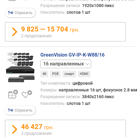
камер
Разрешение записи:
1920x1080 пикс
о
Накопитель:
слотов 1 шт
Спросить
т
д
о
9 825 — 15 704
грн.
р
2 предложения
о
г
и
GreenVision GV-IP-K-W88/16
х
12
к
купольных
12
д
4K
POE
смарт
HDMI
направленных
16
е
купольных
Тип комплекта:
цифровой
ш
Камеры:
направленные 16 шт, фокусное 2.8 м
е
Разрешение записи:
3840x2160 пикс
в
Накопитель:
слотов 1 шт
ы
Спросить
м
п
46 427
грн.
о
3 предложения
о