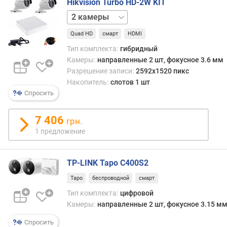
Hikvision Turbo HD-2W KIT
т
4
е
камеры
6
л
Quad HD
смарт
HDMI
камер
8
е
камер
й
Тип комплекта:
гибридный
(
Камеры:
направленные 2 шт, фокусное 3.6 мм
ш
Разрешение записи:
2592x1520 пикс
т
Накопитель:
слотов 1 шт
)
Спросить
н
7 406
грн.
а
1 предложение
п
р
а
TP-LINK Tapo C400S2
в
л
Tapo
беспроводной
смарт
е
Тип комплекта:
цифровой
н
Камеры:
направленные 2 шт, фокусное 3.15 м
н
ы
Спросить