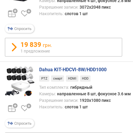
Камеры:
направленные 4 шт, фокусное 2.8 мм
A
Разрешение записи:
3072x2048 пикс
N
Накопитель:
слотов 1 шт
(
R
Спросить
J
-
4
19 839
грн.
5
1 предложение
)
(
ш
Dahua KIT-HDCVI-8W/HDD1000
т
PTZ
смарт
HDMI
HDD
)
Тип комплекта:
гибридный
E
Камеры:
направленные 8 шт, фокусное 3.6 мм
S
Разрешение записи:
1920x1080 пикс
A
Накопитель:
слотов 1 шт
T
A
(
Спросить
ш