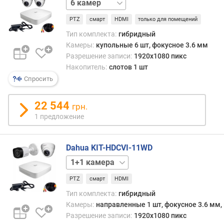
G
2
A
камеры
3
PTZ
смарт
HDMI
только для помещений
(
камеры
4
ш
камеры
8
Тип комплекта:
гибридный
т
камер
Камеры:
купольные 6 шт, фокусное 3.6 мм
)
Разрешение записи:
1920x1080 пикс
Накопитель:
слотов 1 шт
р
Спросить
а
з
22 544
р
грн.
е
1 предложение
ш
е
н
Dahua KIT-HDCVI-11WD
и
3+3
е
камеры
4+4
з
PTZ
смарт
HDMI
камеры
а
Тип комплекта:
гибридный
п
Камеры:
направленные 1 шт, фокусное 3.6 мм,
и
Разрешение записи:
1920x1080 пикс
с