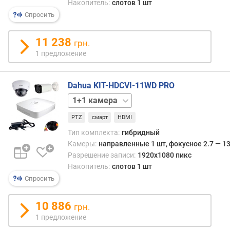
Накопитель:
слотов 1 шт
и
Спросить
(
п
и
11 238
грн.
к
1 предложение
с
)
Dahua KIT-HDCVI-11WD PRO
ч
2+2
а
камеры
4+4
с
PTZ
смарт
HDMI
камеры
т
Тип комплекта:
гибридный
о
Камеры:
направленные 1 шт, фокусное 2.7 — 13
т
Разрешение записи:
1920x1080 пикс
а
Накопитель:
слотов 1 шт
к
а
Спросить
д
р
10 886
грн.
о
1 предложение
в