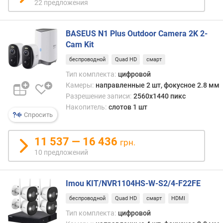
22 предложения
ш
т
)
BASEUS N1 Plus Outdoor Camera 2K 2-
Cam Kit
а
у
беспроводной
Quad HD
смарт
д
Тип комплекта:
цифровой
и
Камеры:
направленные 2 шт, фокусное 2.8 мм
о
в
Разрешение записи:
2560x1440 пикс
х
Накопитель:
слотов 1 шт
Спросить
о
д
R
11 537 — 16 436
грн.
C
10 предложений
A
(
ш
Imou KIT/NVR1104HS-W-S2/4-F22FE
т
беспроводной
Quad HD
смарт
HDMI
)
Тип комплекта:
цифровой
L