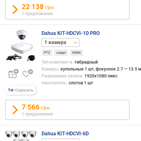
т
22 138
грн.
)
1 предложение
U
S
Dahua KIT-HDCVI-1D PRO
B
2
(
камеры
4
ш
PTZ
смарт
HDMI
камеры
8
т
камер
)
Тип комплекта:
гибридный
Камеры:
купольные 1 шт, фокусное 2.7 — 13.5 
H
Разрешение записи:
1920x1080 пикс
D
Накопитель:
слотов 1 шт
M
Спросить
I
(
7 566
грн.
ш
1 предложение
т
)
Dahua KIT-HDCVI-6D
V