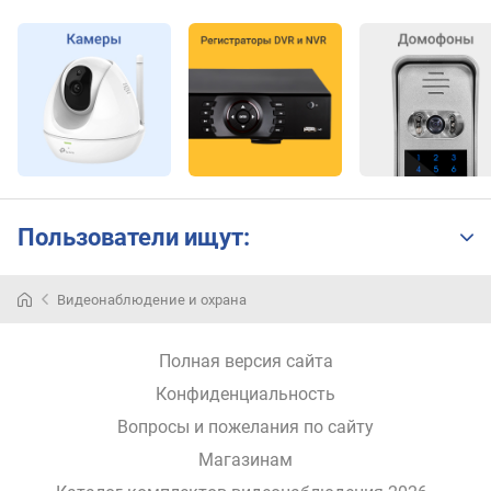
Пользователи ищут:
Для
Видеонаблюдение и охрана
обеспечения
безопасности
и
Полная версия сайта
контроля
Конфиденциальность
территории
чаще
Вопросы и пожелания по сайту
всего
Магазинам
используются