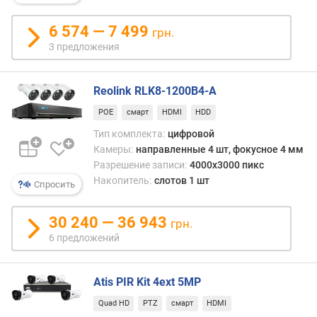
х
к
6 574 — 7 499
а
грн.
м
3 предложения
е
р
(
Reolink RLK8-1200B4-A
ш
POE
смарт
HDMI
HDD
т
Тип комплекта:
цифровой
)
Камеры:
направленные 4 шт, фокусное 4 мм
к
Разрешение записи:
4000x3000 пикс
у
Накопитель:
слотов 1 шт
Спросить
п
о
30 240 — 36 943
л
грн.
ь
6 предложений
н
ы
Atis PIR Kit 4ext 5MP
х
к
Quad HD
PTZ
смарт
HDMI
а