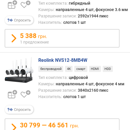
Тип комплекта:
гибридный
м
Камеры:
направленные 4 шт, фокусное 3.6 мм
е
Разрешение записи:
2592x1944 пикс
р
Спросить
(
Накопитель:
слотов 1 шт
ш
т
5 388
грн.
)
1 предложение
в
и
Reolink NVS12-8MB4W
д
беспроводной
4K
смарт
HDMI
HDD
е
о
Тип комплекта:
цифровой
в
Камеры:
направленные 4 шт, фокусное 4 мм
х
Разрешение записи:
3840x2160 пикс
о
Накопитель:
слотов 1 шт
д
B
Спросить
N
C
30 799 — 46 561
грн.
(