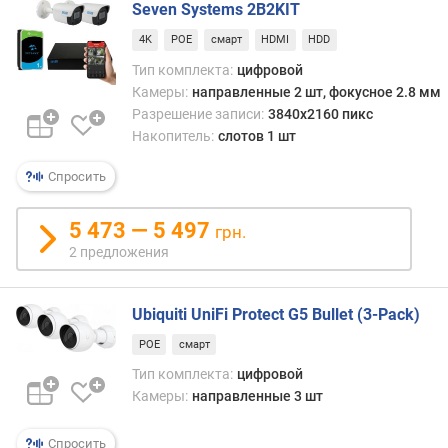
ж
Seven Systems 2B2KIT
е
4K
POE
смарт
HDMI
HDD
н
и
Тип комплекта:
цифровой
й
Камеры:
направленные 2 шт, фокусное 2.8 мм
Разрешение записи:
3840x2160 пикс
Накопитель:
слотов 1 шт
в
и
Спросить
д
е
5 473 — 5 497
грн.
о
2 предложения
к
а
н
Ubiquiti UniFi Protect G5 Bullet (3-Pack)
а
л
POE
смарт
о
Тип комплекта:
цифровой
в
Камеры:
направленные 3 шт
(
ш
т
Спросить