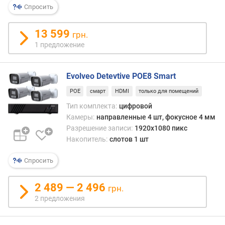
и
Спросить
я
13 599
грн.
п
1 предложение
о
к
о
Evolveo Detevtive POE8 Smart
л
и
POE
смарт
HDMI
только для помещений
ч
Тип комплекта:
цифровой
е
Камеры:
направленные 4 шт, фокусное 4 мм
с
Разрешение записи:
1920x1080 пикс
т
Накопитель:
слотов 1 шт
в
у
Спросить
п
р
е
2 489 — 2 496
грн.
д
2 предложения
л
о