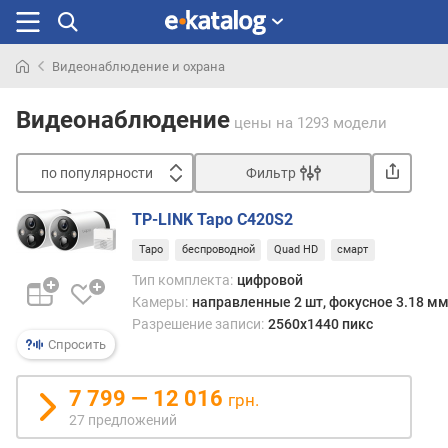
Видеонаблюдение и охрана
Искали
раньше
Видеонаблюдение
цены
на 1293 модели
по популярности
Фильтр
Сортировать
TP-LINK Tapo C420S2
п
Tapo
беспроводной
Quad HD
смарт
о
п
Тип комплекта:
цифровой
о
Камеры:
направленные 2 шт, фокусное 3.18 м
п
Разрешение записи:
2560x1440 пикс
у
Спросить
л
я
7 799 — 12 016
грн.
р
27 предложений
н
о