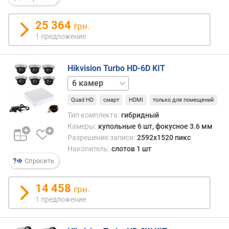
)
25 364
грн.
к
1 предложение
о
л
-
Hikvision Turbo HD-6D KIT
в
2
о
камеры
8
м
Quad HD
смарт
HDMI
только для помещений
камер
е
с
Тип комплекта:
гибридный
т
Камеры:
купольные 6 шт, фокусное 3.6 мм
д
Разрешение записи:
2592x1520 пикс
л
Накопитель:
слотов 1 шт
я
Спросить
н
а
14 458
грн.
к
1 предложение
о
п
и