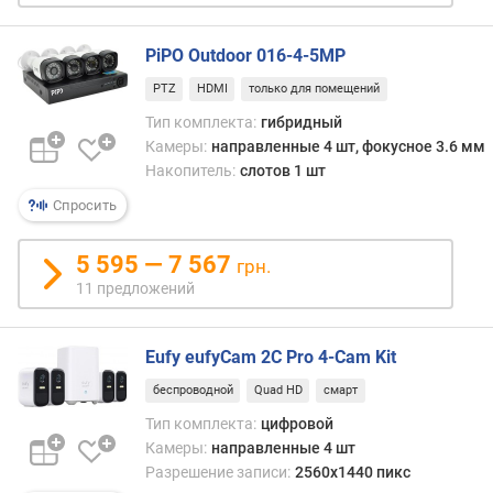
т
з
PiPO Outdoor 016-4-5MP
ы
в
PTZ
HDMI
только для помещений
а
Тип комплекта:
гибридный
м
Камеры:
направленные 4 шт, фокусное 3.6 мм
Накопитель:
слотов 1 шт
п
о
Спросить
д
а
5 595 — 7 567
грн.
т
11 предложений
е
д
о
Eufy eufyCam 2C Pro 4-Cam Kit
б
а
беспроводной
Quad HD
смарт
в
Тип комплекта:
цифровой
л
Камеры:
направленные 4 шт
е
Разрешение записи:
2560x1440 пикс
н