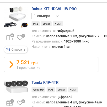
(
к
Dahua KIT-HDCVI-1W PRO
/
2
с
камеры
4
)
PTZ
смарт
HDMI
камеры
8
камер
Тип комплекта:
гибридный
Камеры:
направленные 1 шт, фокусное 2.7 — 1
Разрешение записи:
1920x1080 пикс
Накопитель:
слотов 1 шт
Спросить
7 521
грн.
1 предложение
Tenda K4P-4TR
Quad HD
POE
смарт
HDMI
Тип комплекта:
цифровой
Камеры:
направленные 4 шт, фокусное 4 мм