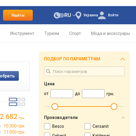
RU
Найти
Украина
Войти
о
Инструмент
Туризм
Спорт
Мода и аксессуары
ПОДБОР ПО ПАРАМЕТРАМ
Цена
от
до
грн.
2 682
Производители
грн.
10 300 грн.
Besco
Cersanit
11 050 грн.
Geberit
Kaldewei