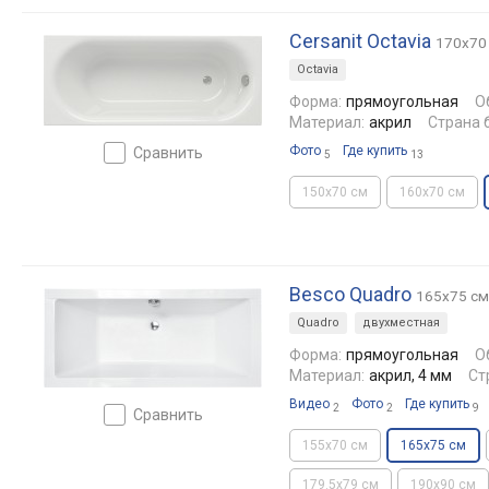
Cersanit Octavia
170x70
Octavia
Форма:
прямоугольная
О
Материал:
акрил
Страна 
Фото
Где купить
сравнить
5
13
150x70 см
160x70 см
Besco Quadro
165x75 см
Quadro
двухместная
Форма:
прямоугольная
О
Материал:
акрил, 4 мм
Ст
Видео
Фото
Где купить
2
2
9
сравнить
155x70 см
165x75 см
179.5x79 см
190x90 см