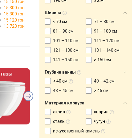
190 см
≥ 2 м
15 150 грн.
15 300 грн.
Ширина
15 300 грн.
15 120 грн.
≤ 70 см
71 – 80 см
13 723 грн.
81 – 90 см
91 – 100 см
101 – 110 см
111 – 120 см
121 – 130 см
131 – 140 см
141 – 150 см
> 150 см
Глубина ванны
< 40 см
40 – 42 см
43 – 45 см
> 45 см
Материал корпуса
акрил
кварил
сталь
чугун
искусственный камень