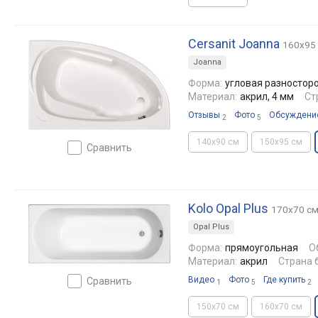
Cersanit Joanna
160x95
Joanna
Форма:
угловая разностор
Материал:
акрил, 4 мм
Ст
Отзывы
Фото
Обсуждени
2
5
140x90 см
150x95 см
сравнить
Kolo Opal Plus
170x70 с
Opal Plus
Форма:
прямоугольная
О
Материал:
акрил
Страна 
Видео
Фото
Где купить
сравнить
1
5
2
150x70 см
160x70 см