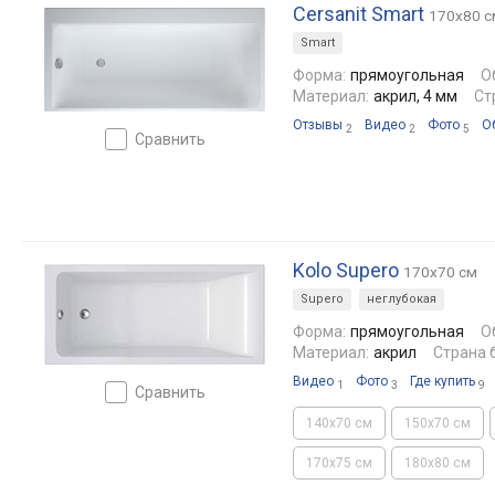
Cersanit Smart
170x80 с
Smart
Форма:
прямоугольная
О
Материал:
акрил, 4 мм
Ст
Отзывы
Видео
Фото
О
2
2
5
сравнить
Kolo Supero
170x70 см
Supero
неглубокая
Форма:
прямоугольная
О
Материал:
акрил
Страна 
Видео
Фото
Где купить
1
3
9
сравнить
140x70 см
150x70 см
170x75 см
180x80 см