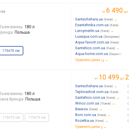
6 490
 см
от
до
Santechshara.ua
→
(Киев)
Esantehnika.com.ua
→
(Киев)
бъем ванны:
180 л
Leroymerlin.ua
→
(Киев)
бренда:
Польша
Luxaqua.com.ua
→
(Запорожье)
Aqua-favorit.com.ua
→
(Киев)
Santehico.com.ua
→
(Киев)
170x70 см
Aqua-home.com.ua
→
(Харьков)
Сравнить цены
→
13
10 499
2
от
до
Santechshara.ua
→
(Киев)
Teploradost.com.ua
→
(Киев)
бъем ванны:
180 л
Santehico.com.ua
→
(Киев)
рана бренда:
Польша
Winco.com.ua
→
(Львов)
Венкон
→
(Киев)
Bom.com.ua
→
(Киев)
170x75 см
175x79 см
Rozetka.ua
→
(Киев)
Сравнить цены
→
9