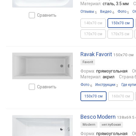
Материал:
сталь, 3.5 мм
С
Отзывы
Видео
Фото
О
5
6
5
сравнить
140x70 см
150x70 см
170x70 см
170x75 см
Ravak Favorit
150x70 см
Favorit
Форма:
прямоугольная
О
Материал:
акрил
Страна 
Фото
Инструкции
Где купи
6
2
сравнить
150x70 см
160x70 см
Besco Modern
138x69.5
Modern
неглубокая
Форма:
прямоугольная
О