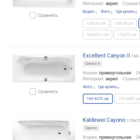
Материал:
акрил
Страна 
Видео
Фото
Где купить
1
2
9
сравнить
120x70 см
130x70 см
160x69.5 см
170x70 см
Excellent Canyon II
169
Canyon II
Форма:
прямоугольная
О
Материал:
акрил
Страна 
Фото
Где купить
3
4
сравнить
169.5x75 см
178.5x80 см
Kaldewei Cayono
170x7
Cayono
Форма:
прямоугольная
О