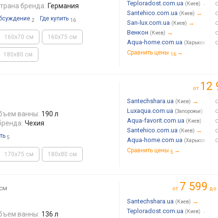
Teploradost.com.ua
→
(Киев)
трана бренда:
Германия
Santehico.com.ua
→
(Киев)
бсуждение
Где купить
2
16
San-lux.com.ua
→
(Киев)
Венкон
→
(Киев)
160x70 см
160x75 см
Aqua-home.com.ua
→
(Харьков)
Сравнить цены
→
180x80 см
16
12 
от
Santechshara.ua
→
(Киев)
Luxaqua.com.ua
→
(Запорожье)
бъем ванны:
190 л
Aqua-favorit.com.ua
→
(Киев)
бренда:
Чехия
Santehico.com.ua
→
(Киев)
ть
5
Aqua-home.com.ua
→
(Харьков)
Сравнить цены
→
5
170x75 см
180x80 см
7 599
 см
от
до
Santechshara.ua
→
(Киев)
Teploradost.com.ua
→
(Киев)
бъем ванны:
136 л