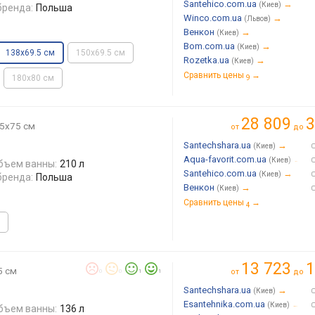
Santehico.com.ua
→
(Киев)
бренда:
Польша
Winco.com.ua
→
(Львов)
Венкон
→
(Киев)
Bom.com.ua
→
(Киев)
138x69.5 см
150x69.5 см
Rozetka.ua
→
(Киев)
Сравнить цены
→
180x80 см
9
28 809
3
.5x75 см
от
до
Santechshara.ua
→
(Киев)
Aqua-favorit.com.ua
→
(Киев)
бъем ванны:
210 л
Santehico.com.ua
→
(Киев)
бренда:
Польша
Венкон
→
(Киев)
Сравнить цены
→
4
13 723
1
5 см
от
до
0
0
1
1
Santechshara.ua
→
(Киев)
Esantehnika.com.ua
→
(Киев)
бъем ванны:
136 л