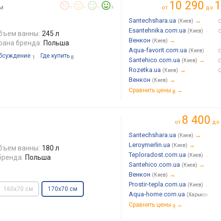
10 290
1
м
от
до
0
0
0
2
Santechshara.ua
→
(Киев)
Esantehnika.com.ua
→
(Киев)
бъем ванны:
245 л
Венкон
→
(Киев)
рана бренда:
Польша
Aqua-favorit.com.ua
→
(Киев)
бсуждение
Где купить
1
8
Santehico.com.ua
→
(Киев)
Rozetka.ua
→
(Киев)
Венкон
→
(Киев)
Сравнить цены
→
8
8 400
от
до
Santechshara.ua
→
(Киев)
Leroymerlin.ua
→
(Киев)
бъем ванны:
180 л
Teploradost.com.ua
→
(Киев)
бренда:
Польша
Santehico.com.ua
→
(Киев)
Венкон
→
(Киев)
Prostir-tepla.com.ua
→
(Киев)
160x70 см
170x70 см
Aqua-home.com.ua
→
(Харьков)
Сравнить цены
→
9