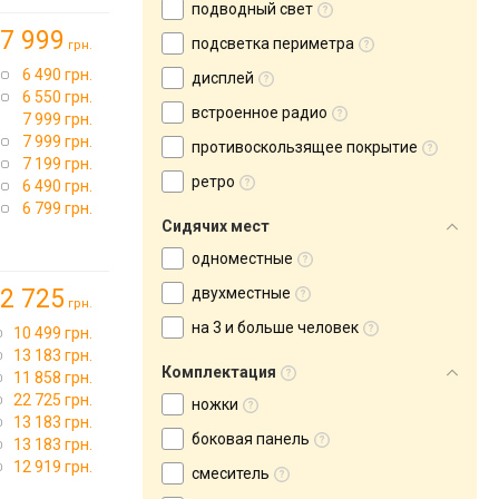
подводный свет
7 999
подсветка периметра
грн.
6 490 грн.
дисплей
6 550 грн.
встроенное радио
7 999 грн.
7 999 грн.
противоскользящее покрытие
7 199 грн.
ретро
6 490 грн.
6 799 грн.
Сидячих мест
одноместные
2 725
двухместные
грн.
на 3 и больше человек
10 499 грн.
13 183 грн.
Комплектация
11 858 грн.
22 725 грн.
ножки
13 183 грн.
боковая панель
13 183 грн.
12 919 грн.
смеситель