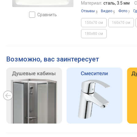
Материал:
сталь, 3.5 мм
С
Отзывы
Видео
Фото
Гд
3
5
7
сравнить
150x70 см
160x70 см
180x80 см
Возможно, вас заинтересует