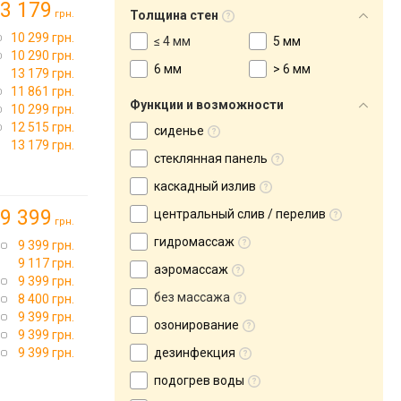
3 179
грн.
Толщина стен
10 299 грн.
≤ 4 мм
5 мм
10 290 грн.
6 мм
> 6 мм
13 179 грн.
11 861 грн.
Функции и возможности
10 299 грн.
12 515 грн.
сиденье
13 179 грн.
стеклянная панель
каскадный излив
9 399
центральный слив / перелив
грн.
гидромассаж
9 399 грн.
9 117 грн.
аэромассаж
9 399 грн.
без массажа
8 400 грн.
9 399 грн.
озонирование
9 399 грн.
9 399 грн.
дезинфекция
подогрев воды