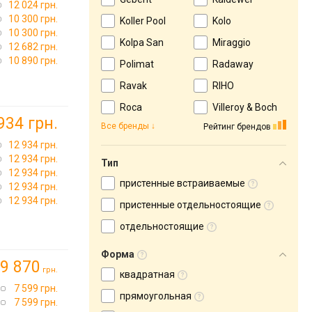
12 024 грн.
10 300 грн.
Koller Pool
Kolo
10 300 грн.
Kolpa San
Miraggio
12 682 грн.
10 890 грн.
Polimat
Radaway
Ravak
RIHO
Roca
Villeroy & Boch
934 грн.
Все бренды
Рейтинг брендов
12 934 грн.
12 934 грн.
Тип
12 934 грн.
пристенные встраиваемые
12 934 грн.
12 934 грн.
пристенные отдельностоящие
отдельностоящие
Форма
9 870
грн.
квадратная
7 599 грн.
прямоугольная
7 599 грн.