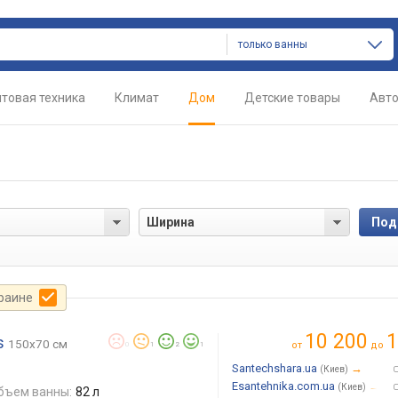
только ванны
товая техника
Климат
Дом
Детские товары
Авт
ы
краине
10 200
1
s
150x70 см
от
до
0
1
2
1
Santechshara.ua
→
(Киев)
Esantehnika.com.ua
→
(Киев)
бъем ванны:
82 л