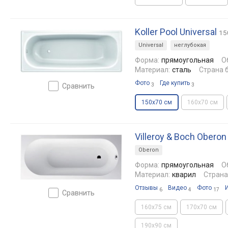
Koller Pool Universal
15
Universal
неглубокая
Форма:
прямоугольная
О
Материал:
сталь
Страна 
Фото
Где купить
сравнить
3
3
150x70 см
160x70 см
Villeroy & Boch Oberon
Oberon
Форма:
прямоугольная
О
Материал:
кварил
Страна
Отзывы
Видео
Фото
6
4
17
сравнить
160x75 см
170x70 см
190x90 см