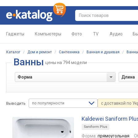
Гаджеты
Компьютеры
Фото
TV
Аудио
Бы
Каталог
/
Дом и ремонт
/
Сантехника
/
Ванная и душевая
/
Ванн
Ванны
цены
на 794 модели
по популярности
с доставкой по У
Выводить
Kaldewei Saniform Plu
Saniform Plus
Форма:
прямоугольная
О