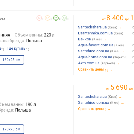
8 400
1
 см
от
до
0
0
2
0
Santechshara.ua
→
(Киев)
Esantehnika.com.ua
→
(Киев)
онняя
Объем ванны:
220 л
Венкон
→
(Киев)
рана бренда:
Польша
Aqua-favorit.com.ua
→
(Киев)
е
Где купить
3
15
Santehico.com.ua
→
(Киев)
Aqua-home.com.ua
→
(Харьков)
160x95 см
Axm.com.ua
→
(Харьков)
Сравнить цены
→
15
5 690
м
от
до
Santechshara.ua
→
(Киев)
Santehico.com.ua
→
(Киев)
бъем ванны:
190 л
Сравнить цены
→
бренда:
Польша
2
170x70 см