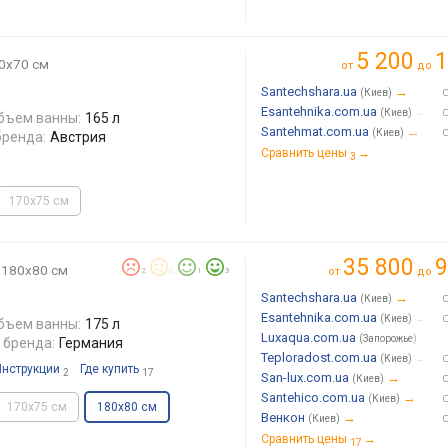
5 200
1
0x70 см
от
до
Santechshara.ua
→
(Киев)
Esantehnika.com.ua
→
(Киев)
бъем ванны:
165 л
Santehmat.com.ua
→
(Киев)
бренда:
Австрия
Сравнить цены
→
3
170x75 см
35 800
9
180x80 см
от
до
2
0
1
3
Santechshara.ua
→
(Киев)
Esantehnika.com.ua
→
(Киев)
бъем ванны:
175 л
Luxaqua.com.ua
→
(Запорожье)
 бренда:
Германия
Teploradost.com.ua
→
(Киев)
Инструкции
Где купить
2
17
San-lux.com.ua
→
(Киев)
Santehico.com.ua
→
(Киев)
170x75 см
180x80 см
Венкон
→
(Киев)
Сравнить цены
→
17