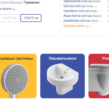
Teploradost.com.ua
→
(Киев)
трана бренда:
Германия
San-lux.com.ua
→
(Киев)
е купить
12
Santehico.com.ua
→
(Киев)
Aqua-home.com.ua
→
(Харьков)
170x70 см
170x75 см
Santehmat.com.ua
→
(Киев)
Сравнить цены
→
12