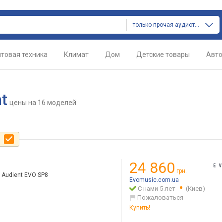
только прочая аудиотехника
товая техника
Климат
Дом
Детские товары
Авт
t
цены
на 16 моделей
е
24 860
грн.
Audient EVO SP8
Evomusic.com.ua
С нами 5 лет
(Киев)
Пожаловаться
Купить!