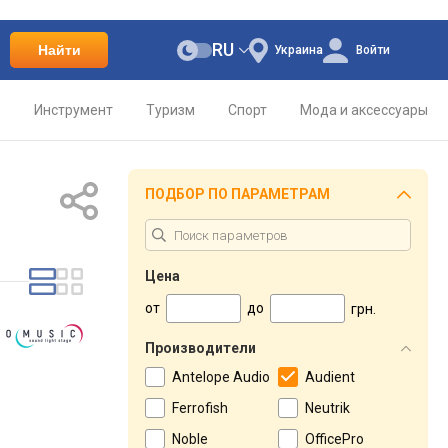
RU
Найти
Украина
Войти
о
Инструмент
Туризм
Спорт
Мода и аксессуары
ПОДБОР ПО ПАРАМЕТРАМ
Цена
от
до
грн.
Производители
Antelope Audio
Audient
Ferrofish
Neutrik
Noble
OfficePro