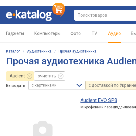
Гаджеты
Компьютеры
Фото
TV
Аудио
Бы
Каталог
/
Аудиотехника
/
Прочая аудиотехника
Прочая аудиотехника Audien
Audient
очистить
с картинками
с доставкой по Украин
Выводить
Audient EVO SP8
Мікрофонний передпідсилювач 