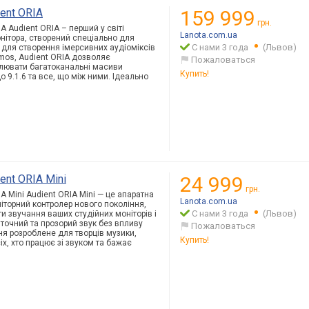
ent ORIA
159 999
грн.
A Audient ORIA – перший у світі
Lanota.com.ua
нітора, створений спеціально для
С нами 3 года
(Львов)
 для створення імерсивних аудіоміксів
tmos, Audient ORIA дозволяє
Пожаловаться
ролювати багатоканальні масиви
Купить!
о 9.1.6 та все, що між ними. Ідеально
ent ORIA Mini
24 999
грн.
A Mini Audient ORIA Mini — це апаратна
Lanota.com.ua
ніторний контролер нового покоління,
С нами 3 года
(Львов)
и звучання ваших студійних моніторів і
точний та прозорий звук без впливу
Пожаловаться
ня розроблене для творців музики,
Купить!
іх, хто працює зі звуком та бажає