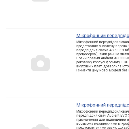
Мікрофонний передпідс
Мікрофонний передпідсилювач 
представляє оновлену версію 
передпідсилювача ASP008 з в
процесором), який раніше явля
Новий преамп Audient ASP880-к
рековому корпусі формату 1 RU
внутрішніх плат, дозволила іст
і знизити ціну нової моделі без
Мікрофонний передпідс
Мікрофонний передпідсилювач 
передпідсилювач Audient EVO S
призначений для підвищення як
восьмома незалежними мікроф
предусилителями звуку, що за