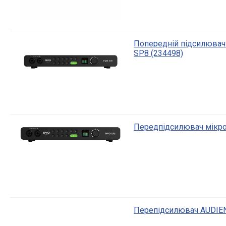
Попередній підсилювач
SP8 (234498)
Передпідсилювач мікро
Перепідсилювач AUDIE