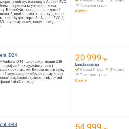
С нами 3 года
(Львов)
дорож у світ аудіозапису з Audient EVO
Пожаловаться
ійним, потужним та універсальним
су. Випробуйте поєднання видатної
Купить!
хнологій, щоб з самого початку досягти
омплекті Аудіоінтерфейс Audient EVO 4,
SR1 з утримувачем, навушники для
к
ent iD24
20 999
грн.
4 Audient iD44 - це високоякісний USB
Lanota.com.ua
ля професійних аудіоінженерів і
С нами 3 года
(Львов)
 характеристиками: Висока якість звуку:
аний звук завдяки вбудованому класу
Пожаловаться
окої роздільної здатності і підтримці
Купить!
офонні / лінійні входи:
ent iD48
54 999
грн.