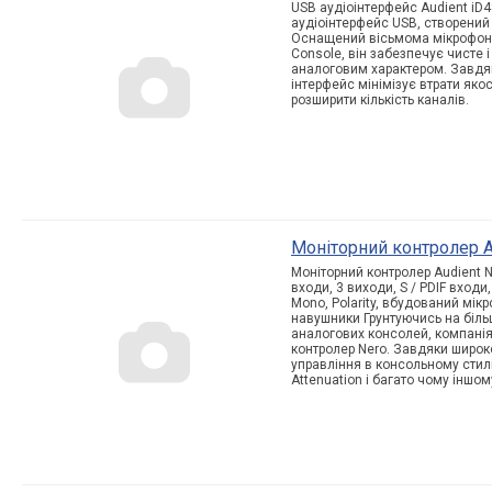
USB аудіоінтерфейс Audient iD
аудіоінтерфейс USB, створений
Оснащений вісьмома мікрофон
Console, він забезпечує чисте 
аналоговим характером. Завдя
інтерфейс мінімізує втрати яко
розширити кількість каналів.
Моніторний контролер A
Моніторний контролер Audient 
входи, 3 виходи, S / PDIF входи,
Mono, Polarity, вбудований мік
навушники Грунтуючись на більш
аналогових консолей, компані
контролер Nero. Завдяки широко
управління в консольному стилі
Attenuation і багато чому іншом