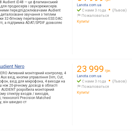
48 Audient iD48 — це флагманський
Lanota.com.ua
 для продюсерів і звукорежисерів.
С нами 3 года
(Львов)
ними передпідсилювачами Audient
і деталізоване звучання з теплим
Пожаловаться
ки 32-бітному перетворенню ESS DAC
Купить!
сті, а підтримка ADAT/SPDIF дозволяє
udient Nero
23 999
грн.
NERO Активний моніторний контролер, 4
Lanota.com.ua
 Aux вхід, кнопки управління Dim, Cut,
С нами 3 года
(Львов)
рофон, вхід для мікрофона, 4 виходи на
 ніж 20-річному досвіді в області
Пожаловаться
я AUDIENT розробила моніторний
Купить!
му спектру входів / виходів,
, технології Precision Matched
у, він швидко ст