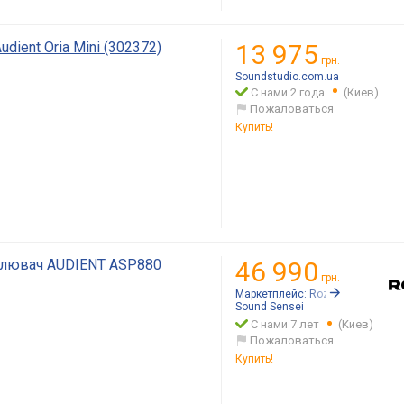
dient Oria Mini (302372)
13 975
грн.
Soundstudio.com.ua
С нами 2 года
(Киев)
Пожаловаться
Купить!
илювач AUDIENT ASP880
46 990
грн.
Маркетплейс:
Rozetka.ua
Sound Sensei
С нами 7 лет
(Киев)
Пожаловаться
Купить!