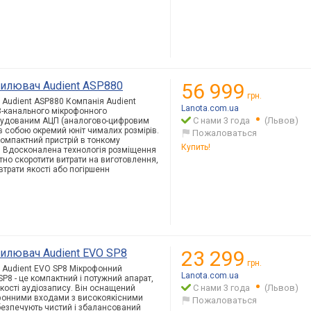
илювач Audient ASP880
56 999
грн.
Audient ASP880 Компанія Audient
Lanota.com.ua
8-канального мікрофонного
С нами 3 года
(Львов)
будованим АЦП (аналогово-цифровим
в собою окремий юніт чималих розмірів.
Пожаловаться
омпактний пристрій в тонкому
Купить!
. Вдосконалена технологія розміщення
отно скоротити витрати на виготовлення,
 втрати якості або погіршенн
илювач Audient EVO SP8
23 299
грн.
Audient EVO SP8 Мікрофонний
Lanota.com.ua
P8 - це компактний і потужний апарат,
С нами 3 года
(Львов)
ості аудіозапису. Він оснащений
онними входами з високоякісними
Пожаловаться
безпечують чистий і збалансований