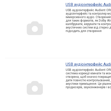
USB аудіоінтерфейс Audi
USB аудіоінтерфейс Audient ORI
аудіоінтерфейс та контролер мо
іммерсивного аудіо. Створений
для таких форматів, як Dolby A
калібрувати, керувати та конт
акустичних систем від стерео д
підходить для створення
USB аудіоінтерфейс Audi
USB аудіоінтерфейс Audient ORI
система корекції кімнати та мо
створена, щоб значно покращит
дати повністю контрольований, 
акустики приміщення. Це рішен
продюсерів, звукоінженерів і вс