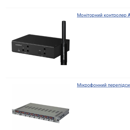
Моніторний контролер Au
Мікрофонний перепідс