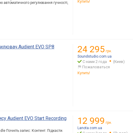
Купить!
ію автоматичного регулювання гучності,
илювач Audient EVO SP8
24 295
грн.
Soundstudio.com.ua
С нами 2 года
(Киев)
Пожаловаться
Купить!
у Audient EVO Start Recording
12 999
грн.
Lanota.com.ua
dle Почніть запис: Контент. Підкасти.