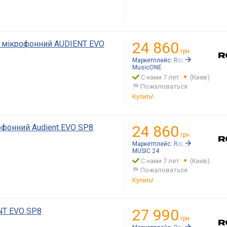
 мікрофонний AUDIENT EVO
24 860
грн.
Маркетплейс:
Rozetka.ua
MusicONE
С нами 7 лет
(Киев)
Пожаловаться
Купить!
фонний Audient EVO SP8
24 860
грн.
Маркетплейс:
Rozetka.ua
MUSIC 24
С нами 7 лет
(Киев)
Пожаловаться
Купить!
NT EVO SP8
27 990
грн.