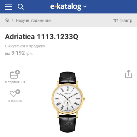
Наручні годинники
Фільтр
Шукали
раніше
Adriatica 1113.1233Q
Очікується у продажу
9 192
від
грн.
в порівняння
в список