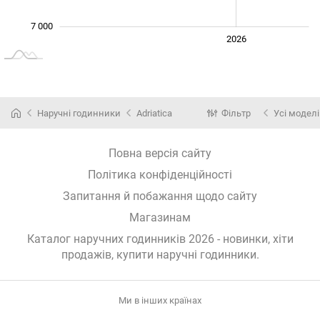
7 000
2024
2025
2028
2026
L
Наручні годинники
Adriatica
Фільтр
Усі моделі
Повна версія сайту
Політика конфіденційності
Запитання й побажання щодо сайту
Магазинам
Каталог наручних годинників 2026 - новинки, хіти
продажів,
купити наручні годинники
.
Ми в інших країнах