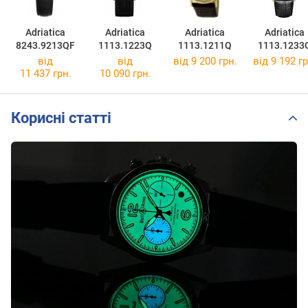
Adriatica
Adriatica
Adriatica
Adriatica
8243.9213QF
1113.1223Q
1113.1211Q
1113.1233
від
від
від 9 200 грн.
від 9 192 гр
11 437 грн.
10 090 грн.
Корисні статті