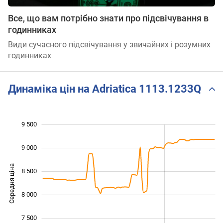
Все, що вам потрібно знати про підсвічування в
годинниках
Види сучасного підсвічування у звичайних і розумних
годинниках
Динаміка цін на Adriatica 1113.1233Q
9 500
 000
 000
 500
9 000
Середня ціна
8 500
7 000
8 000
7 500