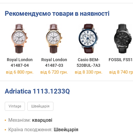
Рекомендуємо товари в наявності
Royal London
Royal London
Casio BEM-
FOSSIL FS51
41487-04
41487-03
520BUL-7A3
від 6 800 грн.
від 6 720 грн.
від 8 330 грн.
від 8 740 гр
Adriatica 1113.1233Q
Vintage
Швейцарія
Механізм:
кварцові
Країна походження:
Швейцарія