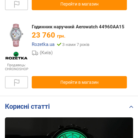
Перейти в магазин
Годинник наручний Aerowatch 44960AA15
23 760
грн.
Rozetka.ua
З нами 7 років
(Київ)
Продавець:
CHRONOSHOP
Перейти в магазин
Корисні статті