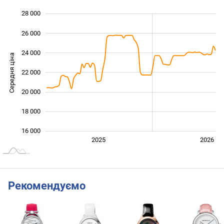
28 000
 000
 000
 000
26 000
24 000
Середня ціна
22 000
16 000
20 000
18 000
16 000
2027
2025
2026
L
Рекомендуємо