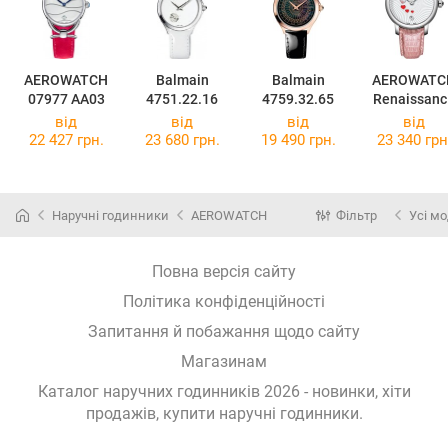
AEROWATCH
Balmain
Balmain
AEROWATC
07977 AA03
4751.22.16
4759.32.65
Renaissanc
Swirl
від
від
від
від
44938AA2
22 427 грн.
23 680 грн.
19 490 грн.
23 340 грн
Наручні годинники
AEROWATCH
Фільтр
Усі мо
Повна версія сайту
Політика конфіденційності
Запитання й побажання щодо сайту
Магазинам
Каталог наручних годинників 2026 - новинки, хіти
продажів,
купити наручні годинники
.