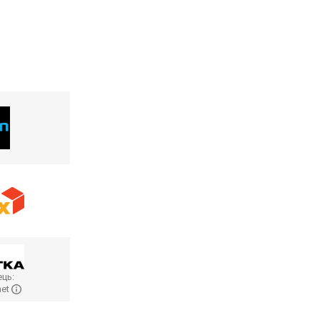
ць:
net