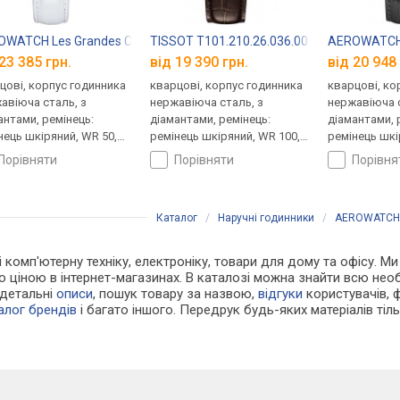
0
WATCH Les Grandes Classiques 42995RO04
TISSOT T101.210.26.036.00
AEROWATCH
23 385 грн.
від 19 390 грн.
від 20 948 
цові, корпус годинника
кварцові, корпус годинника
кварцові, ко
авіюча сталь, з
нержавіюча сталь, з
нержавіюча с
антами, ремінець:
діамантами, ремінець:
діамантами, 
нець шкіряний, WR 50,
ремінець шкіряний, WR 100,
ремінець шкі
царія
Швейцарія
Швейцарія
порівняти
порівняти
порівн
Каталог
/
Наручні годинники
/
AEROWATCH
 і комп'ютерну техніку, електроніку, товари для дому та офісу.
 ціною в інтернет-магазинах. В каталозі можна знайти всю не
 детальні
описи
, пошук товару за назвою,
відгуки
користувачів, фо
алог брендів
і багато іншого. Передрук будь-яких матеріалів ті