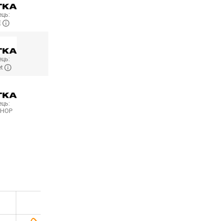
ць:
E
ць:
et
ць:
SHOP