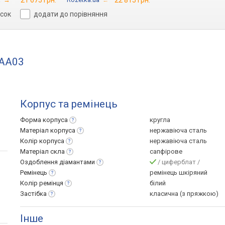
21 675 грн.
22 815 грн.
исок
додати до порівняння
5AA03
Корпус та ремінець
Форма
корпуса
кругла
Матеріал
корпуса
нержавіюча сталь
Колір
корпуса
нержавіюча сталь
Матеріал
скла
сапфірове
Оздоблення
діамантами
/ циферблат /
Ремінець
ремінець шкіряний
Колір
ремінця
білий
Застібка
класична (з пряжкою)
Інше