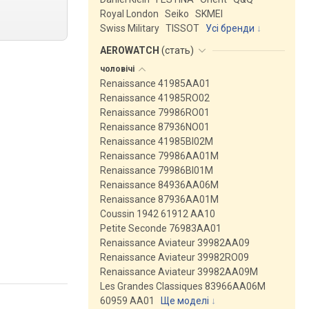
Royal London
Seiko
SKMEI
Swiss Military
TISSOT
Усі бренди
AEROWATCH
(
стать
)
чоловічі
Renaissance 41985AA01
Renaissance 41985RO02
Renaissance 79986RO01
Renaissance 87936NO01
Renaissance 41985BI02M
Renaissance 79986AA01M
Renaissance 79986BI01M
Renaissance 84936AA06M
Renaissance 87936AA01M
Coussin 1942 61912 AA10
Petite Seconde 76983AA01
Renaissance Aviateur 39982AA09
Renaissance Aviateur 39982RO09
Renaissance Aviateur 39982AA09M
Les Grandes Classiques 83966AA06M
60959 AA01
Ще моделі
↓