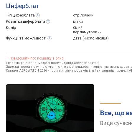
Циферблат
Тип
циферблата
стрілочний
Розмітка
циферблата
мітки
Колір
білий
перламутровий
Функції та
можливості
дата (число місяця)
Повідомити про помилку в описі
Інформація в описі моделі носить довідковий характер.
Завжди
перед покупкою уточнюйте у менеджера інтернет-магазину характе
Каталог AEROWATCH 2026
- новинки, хіти продажів і найактуальніші моделі
Все, що в
Види сучасно