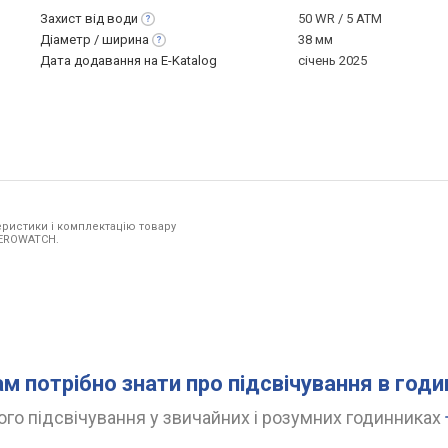
Захист від
води
50 WR / 5 ATM
Діаметр /
ширина
38 мм
Дата додавання на E-Katalog
січень 2025
ристики і комплектацію товару
 AEROWATCH.
ам потрібно знати про підсвічування в год
го підсвічування у звичайних і розумних годинниках