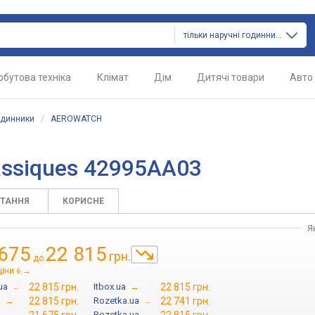
тільки наручні годинники
обутова техніка
Клімат
Дім
Дитячі товари
Авто
одинники
/
AEROWATCH
ssiques 42995AA03
ИТАННЯ
КОРИСНЕ
Я
 675
22 815
грн.
до
ціни
→
6
ua
→
22 815 грн.
Itbox.ua
→
22 815 грн.
a
→
22 815 грн.
Rozetka.ua
→
22 741 грн.
a
→
Rozetka.ua
→