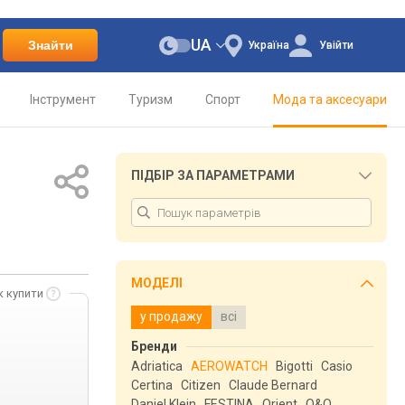
UA
Знайти
Україна
Увійти
Інструмент
Туризм
Спорт
Мода та аксесуари
ПІДБІР ЗА ПАРАМЕТРАМИ
МОДЕЛІ
к купити
у продажу
всі
Бренди
Adriatica
AEROWATCH
Bigotti
Casio
Certina
Citizen
Claude Bernard
Daniel Klein
FESTINA
Orient
Q&Q