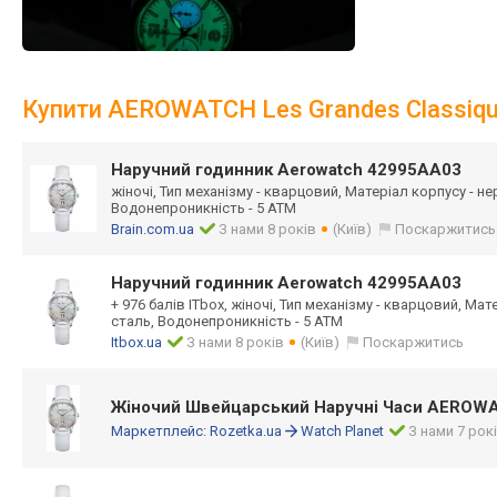
Купити AEROWATCH Les Grandes Classiq
Наручний годинник Aerowatch 42995AA03
жіночі, Тип механізму - кварцовий, Матеріал корпусу - н
Водонепроникність - 5 ATM
Brain.com.ua
З нами 8 років
(Київ)
Поскаржитись
Наручний годинник Aerowatch 42995AA03
+ 976 балів ITbox, жіночі, Тип механізму - кварцовий, Ма
сталь, Водонепроникність - 5 ATM
Itbox.ua
З нами 8 років
(Київ)
Поскаржитись
Жіночий Швейцарський Наручні Часи AEROW
Маркетплейс:
Rozetka.ua
Watch Planet
З нами 7 рок