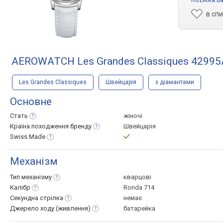
в сп
AEROWATCH Les Grandes Classiques 4299
Les Grandes Classiques
Швейцарія
з діамантами
Основне
Стать
жіночі
Країна походження
бренду
Швейцарія
Swiss
Made
Механізм
Тип
механізму
кварцові
Калібр
Ronda 714
Секундна
стрілка
немає
Джерело ходу
(живлення)
батарейка