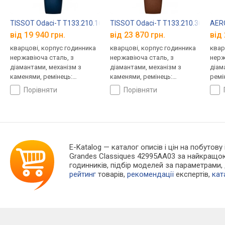
TISSOT Odaci-T T133.210.16.116.00
TISSOT Odaci-T T133.210.36.056.0
AERO
від 19 940 грн.
від 23 870 грн.
від 
кварцові, корпус годинника
кварцові, корпус годинника
квар
нержавіюча сталь, з
нержавіюча сталь, з
нерж
діамантами, механізм з
діамантами, механізм з
діам
каменями, ремінець:
каменями, ремінець:
ремі
ремінець шкіряний, WR 50,
ремінець шкіряний, WR 50,
Швей
порівняти
порівняти
Швейцарія
Швейцарія
E-Katalog
— каталог описів і цін на побутову
Grandes Classiques 42995AA03 за найкращою
годинників, підбір моделей за параметрами,
рейтинг
товарів,
рекомендації
експертів,
кат