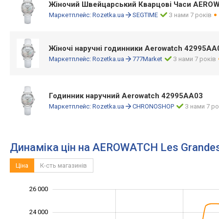
Жіночий Швейцарський Кварцові Часи AERO
Маркетплейс:
Rozetka.ua
SEGTIME
З нами 7 років
Жіночі наручні годинники Aerowatch 42995AA
Маркетплейс:
Rozetka.ua
777Market
З нами 7 років
Годинник наручний Aerowatch 42995AA03
Маркетплейс:
Rozetka.ua
CHRONOSHOP
З нами 7 ро
Динаміка цін на AEROWATCH Les Grande
Ціна
К-сть магазинів
26 000
12 000
14 000
28 000
24 000