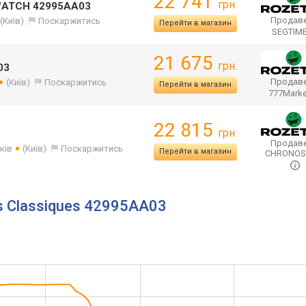
22 741
грн.
WATCH 42995AA03
Продаве
(Київ)
Поскаржитись
Перейти в магазин
SEGTIM
21 675
грн.
03
Продаве
(Київ)
Поскаржитись
Перейти в магазин
777Mark
22 815
грн.
Продаве
ків
(Київ)
Поскаржитись
Перейти в магазин
CHRONO
s Classiques 42995AA03