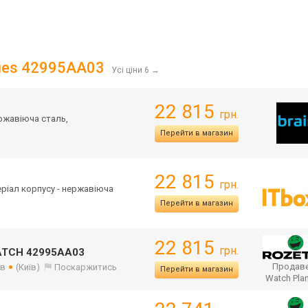
ues 42995AA03
Усі ціни 6
→
22 815
грн.
ержавіюча сталь,
Перейти в магазин
22 815
грн.
теріал корпусу - нержавіюча
Перейти в магазин
22 815
грн.
ATCH 42995AA03
Продаве
ів
(Київ)
Поскаржитись
Перейти в магазин
Watch Pla