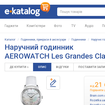
Гаджети
Комп'ютери
Фото
TV
Аудіо
П
Каталог
/
Годинники, прикраси й аксесуари
/
Годинники
/
Наручні г
Наручний годинник
AEROWATCH Les Grandes Cla
ДЕ КУПИТИ
ОПИС
ВІДГУКИ
ПОСТАВИТИ ЗАП
6
21
від
Порівняти 
Brain.com.
Rozetka.u
Rozetka.u