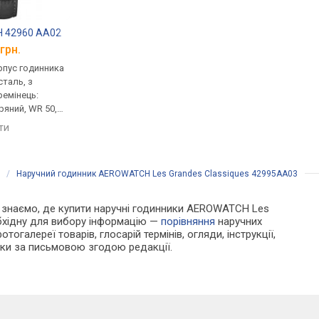
 42960 AA02
Atlantic Royal Diamonds Pattern Edition 29044.44.5
Azzaro AZ2540.12S
грн.
від 19 540 грн.
від 21 802 грн.
рпус годинника
кварцові, корпус годинника
кварцові, корпус го
таль, з
нержавіюча сталь, з
нержавіюча сталь, з
ремінець:
діамантами, ремінець:
діамантами, ремінець
ряний, WR 50,
ремінець шкіряний, WR 30,
ремінець шкіряний, W
Швейцарія
Швейцарія
яти
порівняти
порівняти
/
Наручний годинник AEROWATCH Les Grandes Classiques 42995AA03
 Ми знаємо, де купити наручні годинники AEROWATCH Les
обхідну для вибору інформацію —
порівняння
наручних
тогалереї товарів, глосарій термінів, огляди, інструкції,
льки за письмовою згодою редакції.