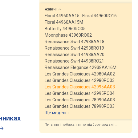
жіночі
Floral 44960AA15
Floral 44960RO16
Floral 44960AA15M
Butterfly 44960RO05
Moonphase 43960RO02
Renaissance Swirl 42938AA18
Renaissance Swirl 42938RO19
Renaissance Swirl 44938AA20
Renaissance Swirl 44938RO21
Renaissance Elegance 42938AA16M
Les Grandes Classiques 42980AA02
Les Grandes Classiques 42980RO03
Les Grandes Classiques 42995AA03
Les Grandes Classiques 42995RO04
Les Grandes Classiques 78990AA03
Les Grandes Classiques 78990RO03
Ще моделі
↓
инниках
Питання і побажання по підбору моделі →