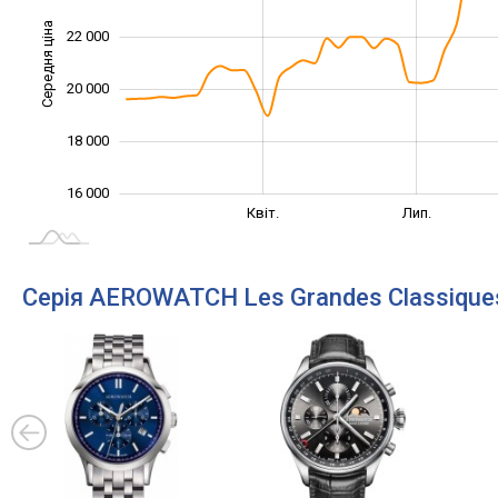
Середня ціна
22 000
16 000
20 000
18 000
16 000
Січ. 2025
Жовт.
Квіт.
Лип.
L
Серія AEROWATCH Les Grandes Classique