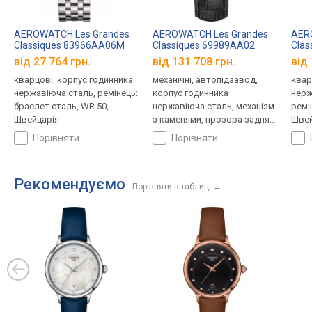
AEROWATCH Les Grandes
AEROWATCH Les Grandes
AER
Classiques 83966AA06M
Classiques 69989AA02
Clas
від 27 764 грн.
від 131 708 грн.
від 
кварцові, корпус годинника
механічні, автопідзавод,
квар
нержавіюча сталь, ремінець:
корпус годинника
нерж
браслет сталь, WR 50,
нержавіюча сталь, механізм
ремі
Швейцарія
з каменями, прозора задня
Швей
кришка, фази місяця,
порівняти
порівняти
ремінець: ремінець
шкіряний, WR 50, Швейцарія
Рекомендуємо
Порівняти в таблиці
→