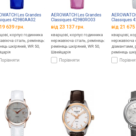
OWATCH Les Grandes
AEROWATCH Les Grandes
AEROWATCH 
siques 42980AA02
Classiques 42980RO03
Classiques
19 639 грн.
від 23 137 грн.
від 21 675 
цові, корпус годинника
кварцові, корпус годинника
кварцові, ко
авіюча сталь, ремінець:
нержавіюча сталь, ремінець:
нержавіюча с
нець шкіряний, WR 50,
ремінець шкіряний, WR 50,
діамантами, 
царія
Швейцарія
ремінець шкі
Швейцарія
порівняти
порівняти
порівн