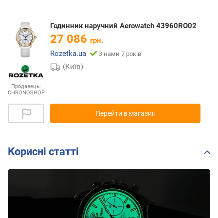
Годинник наручний Aerowatch 43960RO02
27 086
грн.
Rozetka.ua
З нами 7 років
(Київ)
Продавець:
CHRONOSHOP
Перейти в магазин
Корисні статті