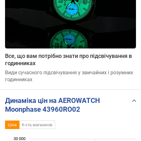
Все, що вам потрібно знати про підсвічування в
годинниках
Види сучасного підсвічування у звичайних і розумних
годинниках
Динаміка цін на AEROWATCH
Moonphase 43960RO02
Ціна
К-сть магазинів
30 000
 000
 000
 000