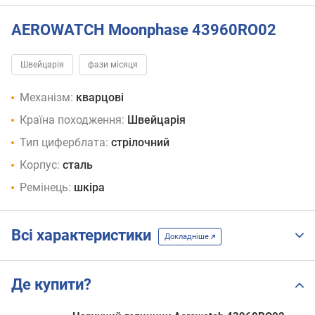
AEROWATCH Moonphase 43960RO02
Швейцарія
фази місяця
Механізм:
кварцові
Країна походження:
Швейцарія
Тип циферблата:
стрілочний
Корпус:
сталь
Ремінець:
шкіра
Всі характеристики
Докладніше
Де купити?