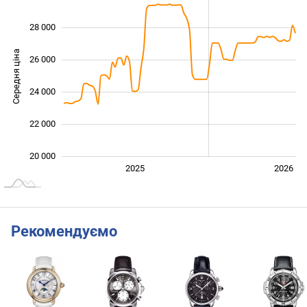
28 000
Середня ціна
26 000
20 000
24 000
22 000
20 000
2027
2025
2026
L
Рекомендуємо