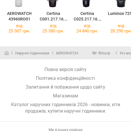
AEROWATCH
Certina
Certina
Luminox 72
43960RO01
C001.217.16.0
C025.217.16.0
56.00
57.00
від
від
від
від
25 507 грн.
25 380 грн.
24 840 грн.
28 290 грн
Наручні годинники
AEROWATCH
Фільтр
Усі мо
Повна версія сайту
Політика конфіденційності
Запитання й побажання щодо сайту
Магазинам
Каталог наручних годинників 2026 - новинки, хіти
продажів,
купити наручні годинники
.
Ми в інших країнах