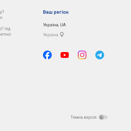
Ваш регіон
і?
r.
Україна
,
UA
і" під
ретної
Україна
Темна версія