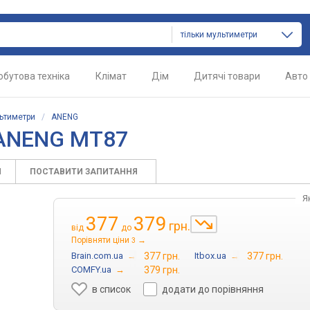
тільки мультиметри
обутова техніка
Клімат
Дім
Дитячі товари
Авто
ьтиметри
/
ANENG
 ANENG MT87
И
ПОСТАВИТИ ЗАПИТАННЯ
Я
377
379
грн.
від
до
Порівняти ціни
→
3
Brain.com.ua
→
377 грн.
Itbox.ua
→
377 грн.
COMFY.ua
→
379 грн.
в список
додати до порівняння