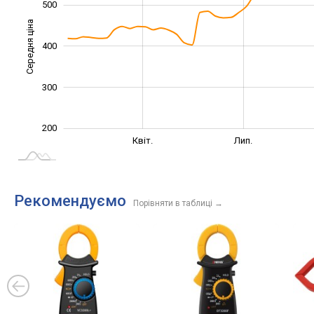
500
Середня ціна
400
250
300
200
Січ. 2025
Жовт.
Квіт.
Лип.
L
Рекомендуємо
Порівняти в таблиці
→