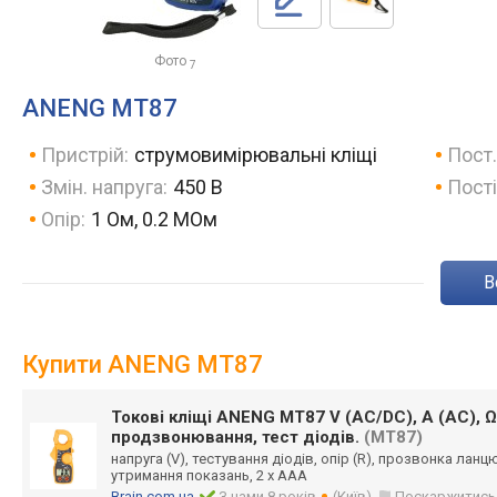
Фото
7
ANENG MT87
Пристрій:
струмовимірювальні кліщі
Пост.
Змін. напруга:
450 В
Пості
Опір:
1 Ом, 0.2 МОм
Купити ANENG MT87
Токові кліщі ANENG MT87 V (AC/DC), A (AC), Ω 
продзвонювання, тест діодів.
(MT87)
напруга (V), тестування діодів, опір (R), прозвонка ланцю
утримання показань, 2 х ААА
Brain.com.ua
З нами 8 років
(Київ)
Поскаржитись