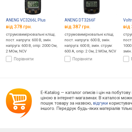
ANENG VC3266L Plus
ANENG DT3266F
Volt
від 378 грн.
від 387 грн.
від 
струмовимірювальні кліщі,
струмовимірювальні кліщі,
стру
пост. напруга: 600 В, змін.
пост. напруга: 600 В, змін.
пост.
напруга: 600 В, опір: 2000 Ом,
напруга: 600 В, змін. струм:
1000 
2 МОм, NCV
600 А, опір: 2 Ом, 2 МОм, NCV
змін.
200 
порівняти
порівняти
E-Katalog
— каталог описів і цін на побутов
ціною в інтернет-магазинах. В каталозі мо
пошук товару за назвою,
відгуки
користувачі
іншого. Передрук будь-яких матеріалів тіль