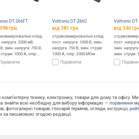
ronic DT-266FT
Voltronic DT-266C
Voltronic DT
398 грн.
від 381 грн.
від 340 грн
мовимірювальні кліщі,
струмовимірювальні кліщі,
струмовимірю
 напруга: 2000 мВ,
пост. напруга: 1000 В, змін.
пост. напруга
В, змін. напруга: 750 В,
напруга: 750 В, змін. струм:
змін. напруга:
 струм: 1000 А, опір:
1000 А, опір: 2000 МОм
змін. струм: 1
Ом, 2 МОм
2000 Ом, 0.2
порівняти
порівняти
порівн
у і комп'ютерну техніку, електроніку, товари для дому та офісу
жна знайти всю необхідну для вибору інформацію —
порівняння
му
в, фотогалереї товарів, глосарій термінів, огляди, інструкції,
рей
ки за письмовою згодою редакції.