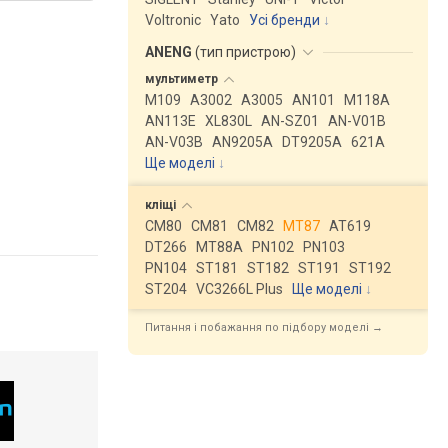
Voltronic
Yato
Усі бренди
ANENG
(
тип пристрою
)
мультиметр
M109
A3002
A3005
AN101
M118A
AN113E
XL830L
AN-SZ01
AN-V01B
AN-V03B
AN9205A
DT9205A
621A
Ще моделі
↓
кліщі
CM80
CM81
CM82
MT87
AT619
DT266
MT88A
PN102
PN103
PN104
ST181
ST182
ST191
ST192
ST204
VC3266L Plus
Ще моделі
↓
Питання і побажання по підбору моделі →