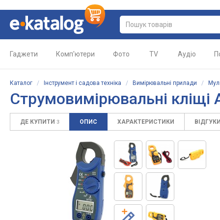
Гаджети
Комп'ютери
Фото
TV
Аудіо
П
Каталог
/
Інструмент і садова техніка
/
Вимірювальні прилади
/
Мул
Струмовимірювальні кліщі
ДЕ КУПИТИ
ОПИС
ХАРАКТЕРИСТИКИ
ВІДГУК
3