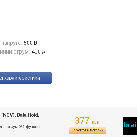
 напруга:
600 В
йний струм:
400 А
Всі характеристики
(NCV). Data Hold,
377
грн.
га, струм (А), функція
Перейти в магазин