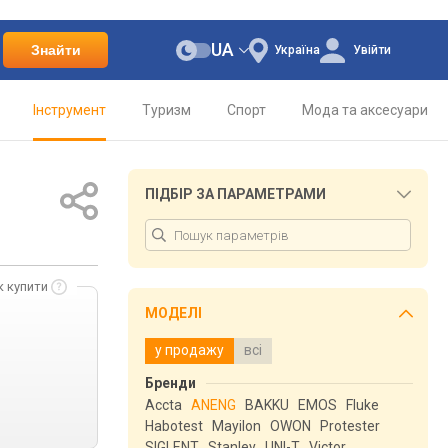
UA
Знайти
Україна
Увійти
Інструмент
Туризм
Спорт
Мода та аксесуари
ПІДБІР ЗА ПАРАМЕТРАМИ
к купити
МОДЕЛІ
у продажу
всі
Бренди
Accta
ANENG
BAKKU
EMOS
Fluke
Habotest
Mayilon
OWON
Protester
SIGLENT
Stanley
UNI-T
Victor