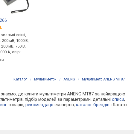
-266
ANENG KT87-Bl
ANENG DT266
.
від 398 грн.
від 408 грн.
вальні кліщі,
струмовимірювальні кліщі,
струмовимірювальні 
: 200 мВ, 1000 В,
пост. напруга: 600 В, змін.
пост. напруга: 1000 В,
 200 мВ, 750 В,
напруга: 450 В, змін. струм:
напруга: 750 В, змін. 
000 А, опір:
400 А, опір: 0.2 МОм, NCV
1000 А, опір: 2000 М
 МОм
яти
порівняти
порівняти
Каталог
/
Мультиметри
/
ANENG
/
Мультиметр ANENG MT87
. Ми знаємо, де купити мультиметри ANENG MT87 за найкращою
льтиметрів, підбір моделей за параметрами, детальні
описи
,
тинг
товарів,
рекомендації
експертів,
каталог брендів
і багато