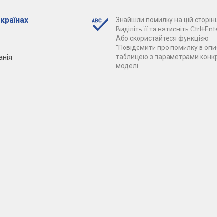
 країнах
Знайшли помилку на цій сторінц
Виділіть її та натисніть Ctrl+Ente
Або скористайтеся функцією
"Повідомити про помилку в опис
анія
таблицею з параметрами конк
моделі.