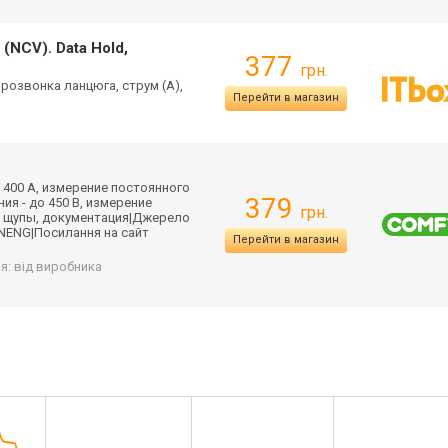
(NCV). Data Hold,
377
грн.
, прозвонка ланцюга, струм (А),
Перейти в магазин
 400 А, измерение постоянного
379
ия - до 450 В, измерение
грн.
 щупы, документация|Дж
ерело
NENG|Посилання на сайт
Перейти в магазин
ія: від виробника