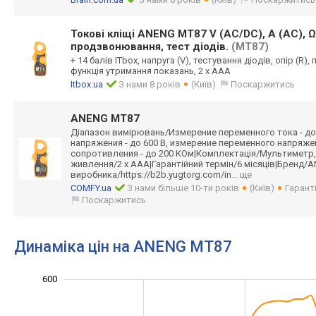
Токові кліщі ANENG MT87 V (AC/DC), A (AC), Ω 
продзвонювання, тест діодів.
(MT87)
+ 14 балів ITbox, напруга (V), тестування діодів, опір (R)
функція утримання показань, 2 х ААА
Itbox.ua
З нами 8 років
(Київ)
Поскаржитись
ANENG MT87
Діапазон вимірювань/Изме
рение переменного тока - до
напряжения - до 600 В, измерение переменного напряжен
сопротивления - до 200 КОм|Комплектаці
я/Мультиметр,
живлення/2 х ААА|Гарантійний термін/6 місяців|Бренд/A
виробника/https
://b2b.yugtorg.
com/in
... ще
COMFY.ua
З нами більше 10-ти років
(Київ)
Гарант
Поскаржитись
Динаміка цін на ANENG MT87
150
250
350
700
100
0
600