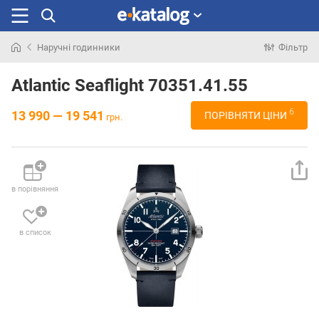
Наручні годинники
Фільтр
Шукали
раніше
Atlantic Seaflight 70351.41.55
6
13 990 — 19 541
ПОРІВНЯТИ ЦІНИ
грн.
в порівняння
в список