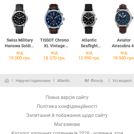
Swiss Military
TISSOT Chrono
Atlantic
Aviator
Hanowa Soldier
XL Vintage
Seaflight
Airacobra 4
06-
T116.617.16.0
70351.41.65
Type A
від
від
від
від
4131.1.04.007
42.00
V.1.38.0.317
19 000 грн.
18 370 грн.
13 990 грн.
18 940 грн
Наручні годинники
Atlantic
Фільтр
Усі моделі
Повна версія сайту
Політика конфіденційності
Запитання й побажання щодо сайту
Магазинам
Каталог наручних годинників 2026 - новинки, хіти