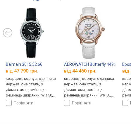
Balmain 3615.32.66
AEROWATCH Butterfly 44960RO05
Epos
від 47 790 грн.
від 44 460 грн.
від 
кварцові, корпус годинника
кварцові, корпус годинника
квар
нержавіюча сталь, з
нержавіюча сталь, з
нерж
діамантами, ремінець:
діамантами, ремінець:
діам
ремінець шкіряний, WR 50,
ремінець шкіряний, WR 50,
ремі
Швейцарія
Швейцарія
Швей
порівняти
порівняти