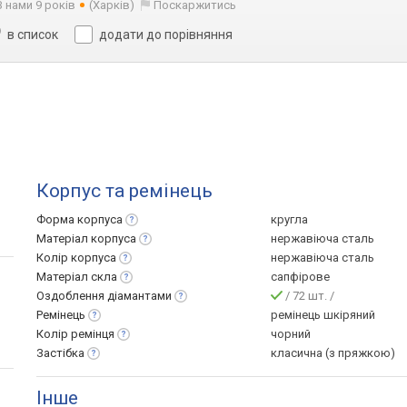
З нами 9 років
(Харків)
Поскаржитись
в список
додати до порівняння
Корпус та ремінець
Форма
корпуса
кругла
Матеріал
корпуса
нержавіюча сталь
Колір
корпуса
нержавіюча сталь
Матеріал
скла
сапфірове
Оздоблення
діамантами
/ 72 шт. /
Ремінець
ремінець шкіряний
Колір
ремінця
чорний
Застібка
класична (з пряжкою)
Інше