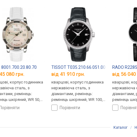
 8001.700.20.80.70
TISSOT T035.210.66.051.00
RADO R228
45 080 грн.
від 41 910 грн.
від 56 040 
цові, корпус годинника
кварцові, корпус годинника
кварцові, ко
авіюча сталь, з
нержавіюча сталь, з
нержавіюча с
антами, ремінець:
діамантами, ремінець:
діамантами, 
нець шкіряний, WR 50,
ремінець шкіряний, WR 100,
ремінець шкі
царія
Швейцарія
Швейцарія
порівняти
порівняти
порівн
Каталог
/
Н