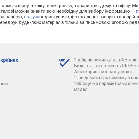
і комп'ютерну техніку, електроніку, товари для дому та офісу. М
каталозі можна знайти всю необхідну для вибору інформацію —
п
 за назвою,
відгуки
користувачів, фотогалереї товарів, глосарій те
Передрук будь-яких матеріалів тільки за письмовою згодою реда
 країнах
Знайшли помилку на цій сторінц
Виділіть її та натисніть Ctrl+Ente
Або скористайтеся функцією
"Повідомити про помилку в опис
анія
таблицею з параметрами конк
моделі.