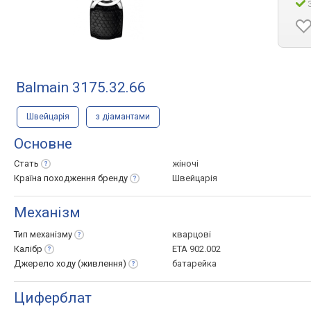
Balmain 3175.32.66
Швейцарія
з діамантами
Основне
Стать
жіночі
Країна походження
бренду
Швейцарія
Механізм
Тип
механізму
кварцові
Калібр
ETA 902.002
Джерело ходу
(живлення)
батарейка
Циферблат