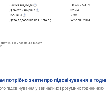
Захист від
води
50 WR / 5 ATM
Діаметр /
ширина
32 мм
Товщина
7 мм
Дата додавання на E-Katalog
червень 2014
ристики і комплектацію товару
in.
ам потрібно знати про підсвічування в год
го підсвічування у звичайних і розумних годинниках