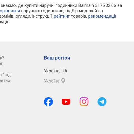
и знаємо, де купити наручні годинники Balmain 3175.32.66 за
орівняння
наручних годинників, підбір моделей за
рмінів, огляди, інструкції,
рейтинг
товарів,
рекомендації
кції.
Ваш регіон
і?
r.
Україна
,
UA
і" під
ретної
Україна