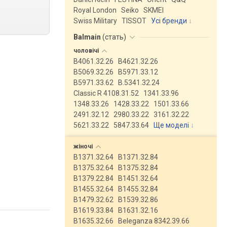
Royal London
Seiko
SKMEI
Swiss Military
TISSOT
Усі бренди
Balmain
(
стать
)
чоловічі
B4061.32.26
B4621.32.26
B5069.32.26
B5971.33.12
B5971.33.62
B.5341.32.24
Classic R 4108.31.52
1341.33.96
1348.33.26
1428.33.22
1501.33.66
2491.32.12
2980.33.22
3161.32.22
5621.33.22
5847.33.64
Ще моделі
↓
жіночі
B1371.32.64
B1371.32.84
B1375.32.64
B1375.32.84
B1379.22.84
B1451.32.64
B1455.32.64
B1455.32.84
B1479.32.62
B1539.32.86
B1619.33.84
B1631.32.16
B1635.32.66
Beleganza 8342.39.66