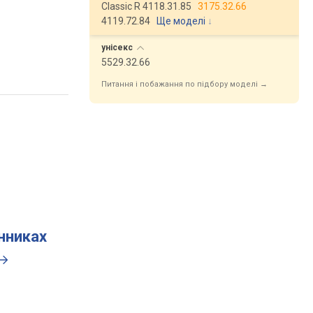
Classic R 4118.31.85
3175.32.66
4119.72.84
Ще моделі
↓
унісекс
5529.32.66
Питання і побажання по підбору моделі →
инниках