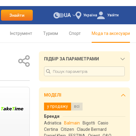
UA
Знайти
Україна
Увійти
Інструмент
Туризм
Спорт
Мода та аксесуари
ПІДБІР ЗА ПАРАМЕТРАМИ
МОДЕЛІ
у продажу
всі
Бренди
Adriatica
Balmain
Bigotti
Casio
Certina
Citizen
Claude Bernard
Daniel Klein
FESTINA
Orient
Q&Q