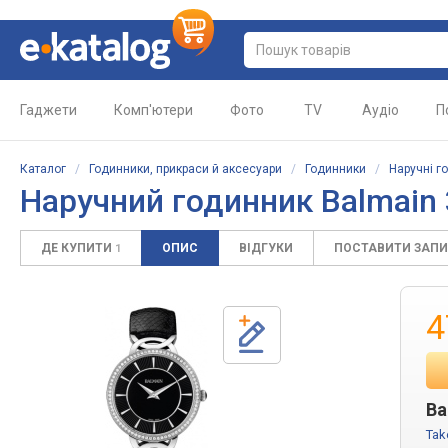
Гаджети
Комп'ютери
Фото
TV
Аудіо
П
Каталог
/
Годинники, прикраси й аксесуари
/
Годинники
/
Наручні г
Наручний годинник Balmain 
ДЕ КУПИТИ
ОПИС
ВІДГУКИ
ПОСТАВИТИ ЗАП
1
4
Ba
Tak