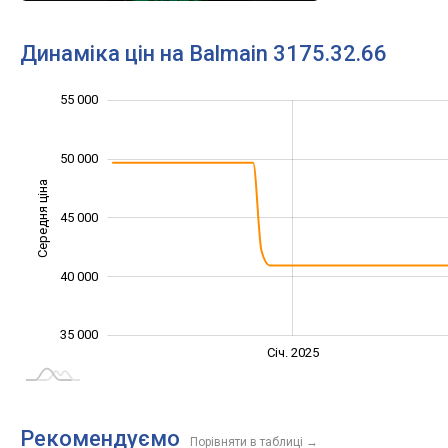
Динаміка цін на Balmain 3175.32.66
32 000
34 000
36 000
38 000
60 000
30 000
25 000
55 000
50 000
Середня ціна
36 000
45 000
40 000
35 000
Січ. 2027
Лип.
Січ. 2025
L
Рекомендуємо
Порівняти в таблиці
→