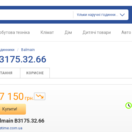
тільки наручні годинники
обутова техніка
Клімат
Дім
Дитячі товари
Авто
одинники
/
Balmain
3175.32.66
ИТАННЯ
КОРИСНЕ
7 150
грн.
Купити!
lmain B3175.32.66
etime.com.ua