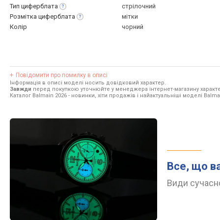
Тип
циферблата
стрілочний
Розмітка
циферблата
мітки
Колір
чорний
Повідомити про помилку в описі
Інформація в описі моделі носить довідковий характер.
Завжди
перед покупкою уточнюйте у менеджера інтернет-магазину характе
Каталог Balmain 2026
- новинки, хіти продажів і найактуальніші моделі Balma
Все, що в
Види сучасно