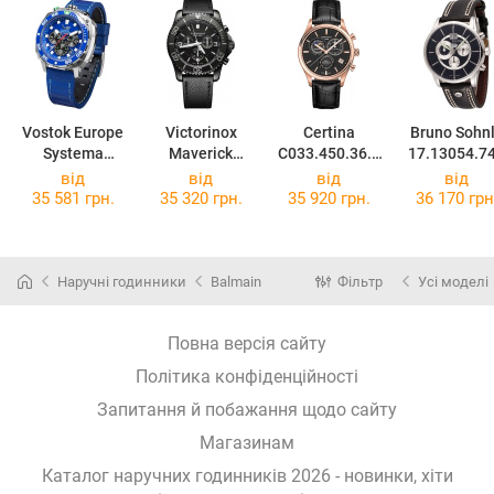
Vostok Europe
Victorinox
Certina
Bruno Sohn
Systema
Maverick
C033.450.36.0
17.13054.7
Periodicum
Chrono
51.00
від
від
від
від
Hydrogen
V241786
35 581 грн.
35 320 грн.
35 920 грн.
36 170 грн
VK67-650A720
Наручні годинники
Balmain
Фільтр
Усі моделі
Повна версія сайту
Політика конфіденційності
Запитання й побажання щодо сайту
Магазинам
Каталог наручних годинників 2026 - новинки, хіти