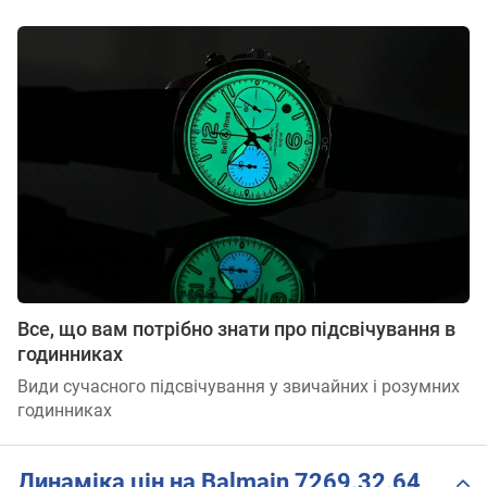
Все, що вам потрібно знати про підсвічування в
годинниках
Види сучасного підсвічування у звичайних і розумних
годинниках
Динаміка цін на Balmain 7269.32.64