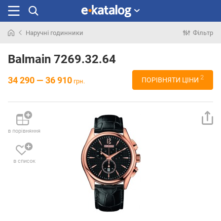
Наручні годинники
Фільтр
Шукали
раніше
Balmain 7269.32.64
2
34 290 — 36 910
ПОРІВНЯТИ ЦІНИ
грн.
в порівняння
в список